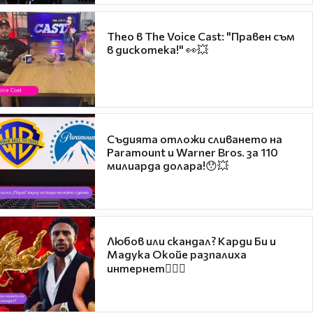
Theo в The Voice Cast: "Правен съм
в дискотека!" 👀💥
Съдията отложи сливането на
Paramount и Warner Bros. за 110
милиарда долара!😯💥
Любов или скандал? Карди Би и
Мадука Окойе разпалиха
интернет❤️‍🔥🔥