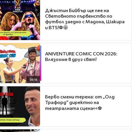
Джъстин Бийбър ще пее на
Световното първенство по
футбол заедно с Мадона, Шакира
и BTS!⚽🤩
ANIVENTURE COMIC CON 2026:
Влязохме в друг свят!
08:16
Бербо смени терена: от „Олд
Трафорд“ директно на
театралната сцена👀⚽