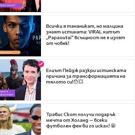
Всички я тананикат, но малцина
знаят истината: VIRAL хитът
„Papaoutai“ всъщност не е изпят
от човек!
Елиът Пейдж разкри истинската
причина за трансформацията на
тялото си!😯💥
Травис Скот получи подарък
мечта от Холанд — всеки
футболен фен би го искал! 🤩