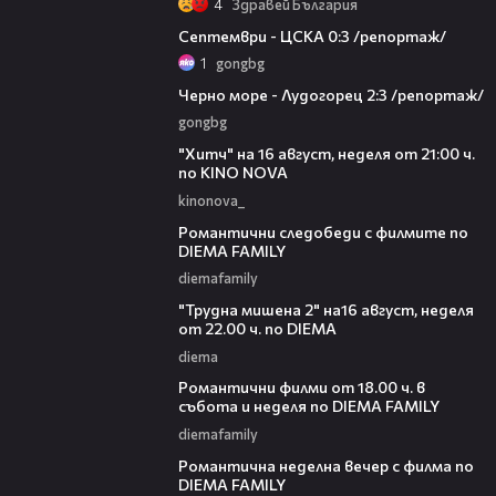
4
Здравей България
06:08
Септември - ЦСКА 0:3 /репортаж/
1
gongbg
06:06
Черно море - Лудогорец 2:3 /репортаж/
gongbg
00:30
"Хитч" на 16 август, неделя от 21:00 ч.
по KINO NOVA
kinonova_
00:31
Романтични следобеди с филмите по
DIEMA FAMILY
diemafamily
00:31
"Трудна мишена 2" на16 август, неделя
от 22.00 ч. по DIEMA
diema
00:36
Романтични филми от 18.00 ч. в
събота и неделя по DIEMA FAMILY
diemafamily
00:21
Романтичнa неделна вечер с филма по
DIEMA FAMILY