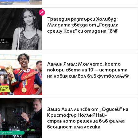
Трагедия разтърси Холивуд:
Младата звезда от „Годзила
срещу Конг“ си отиде на 18🕊️
Ламин Ямал: Момчето, което
покори света на 19 — историята
на новия символ във футбола🤩⚽
Защо Ахил липсва от „Одисей“ на
Кристофър Нолън? Най-
странното решение във филма
всъщност има логика