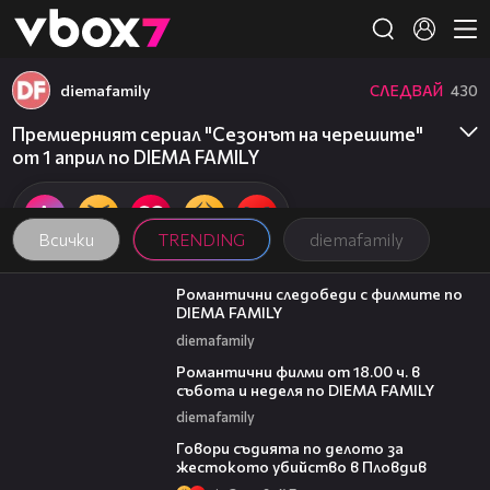
Member of
👾
diemafamily
СЛЕДВАЙ
430
Премиерният сериал "Сезонът на черешите"
от 1 април по DIEMA FAMILY
Всички
TRENDING
diemafamily
00:31
Романтични следобеди с филмите по
DIEMA FAMILY
diemafamily
00:36
Романтични филми от 18.00 ч. в
събота и неделя по DIEMA FAMILY
diemafamily
16:28
Говори съдията по делото за
жестокото убийство в Пловдив