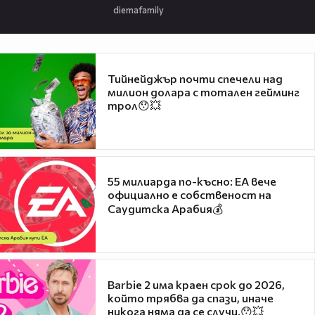
diemafamily
Тийнейджър почти спечели над
милион долара с тотален гейминг
трол😯💥
55 милиарда по-късно: EA вече
официално е собственост на
Саудитска Арабия💰
Barbie 2 има краен срок до 2026,
който трябва да спази, иначе
никога няма да се случи.😯💥