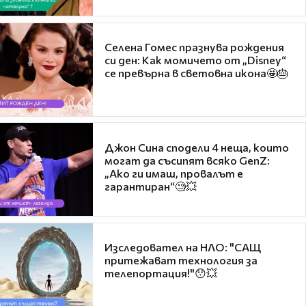
Селена Гомес празнува рождения
си ден: Как момичето от „Disney“
се превърна в световна икона🤩🎂
Джон Сина сподели 4 неща, които
могат да съсипят всяко GenZ:
„Ако ги имаш, провалът е
гарантиран“🧐💥
Изследовател на НЛО: "САЩ
притежават технология за
телепортация!"😯💥