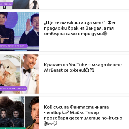
„Ще се омъжиш ли за мен?“: Фен
предложи брак на Зендая, а тя
отвърна само с три думи😅
Кралят на YouTube – младоженец:
MrBeast се ожени!💍🥰
Кой съсипа Фантастичната
четворка? Майлс Телър
проговаря десетилетие по-късно
🎬👀💥