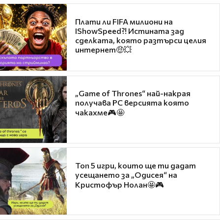
Плати ли FIFA милиони на
IShowSpeed?! Истината зад
сделката, която разтърси целия
интернет🤑💥
„Game of Thrones“ най-накрая
получава PC версията която
чакахме🎮🤩
Топ 5 игри, които ще ти дадат
усещането за „Одисея“ на
Кристофър Нолан🤩🎮