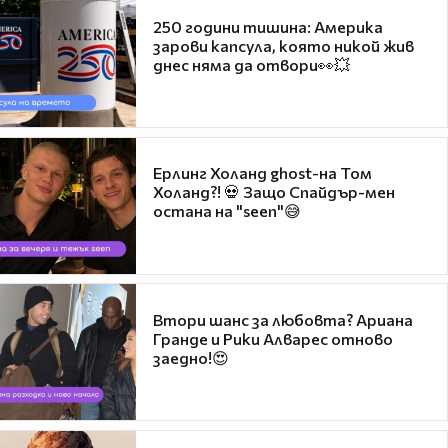
250 години тишина: Америка
зарови капсула, която никой жив
днес няма да отвори👀💥
Ерлинг Холанд ghost-на Том
Холанд?! 💀 Защо Спайдър-мен
остана на "seen"😅
Втори шанс за любовта? Ариана
Гранде и Рики Алварес отново
заедно!😍