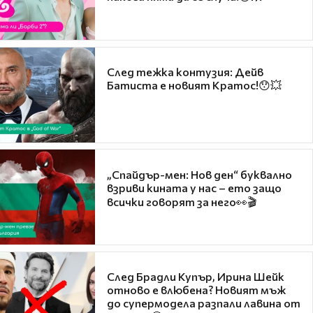
След тежка контузия: Дейв
Батиста е новият Кратос!😯💥
„Спайдър-мен: Нов ден“ буквално
взриви кината у нас – ето защо
всички говорят за него👀🎬
След Брадли Купър, Ирина Шейк
отново е влюбена? Новият мъж
до супермодела разпали лавина от