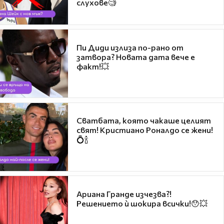
слухове🧐
Пи Диди излиза по-рано от
затвора? Новата дата вече е
факт!💥
Сватбата, която чакаше целият
свят! Кристиано Роналдо се жени!
💍🍾
Ариана Гранде изчезва?!
Решението ѝ шокира всички!😯💥