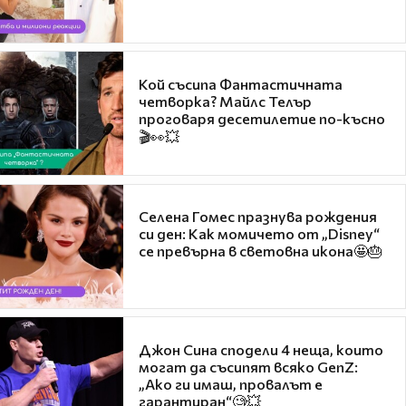
Кой съсипа Фантастичната
четворка? Майлс Телър
проговаря десетилетие по-късно
🎬👀💥
Селена Гомес празнува рождения
си ден: Как момичето от „Disney“
се превърна в световна икона🤩🎂
Джон Сина сподели 4 неща, които
могат да съсипят всяко GenZ:
„Ако ги имаш, провалът е
гарантиран“🧐💥