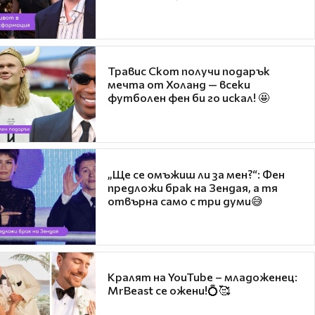
Травис Скот получи подарък
мечта от Холанд — всеки
футболен фен би го искал! 🤩
„Ще се омъжиш ли за мен?“: Фен
предложи брак на Зендая, а тя
отвърна само с три думи😅
Кралят на YouTube – младоженец:
MrBeast се ожени!💍🥰