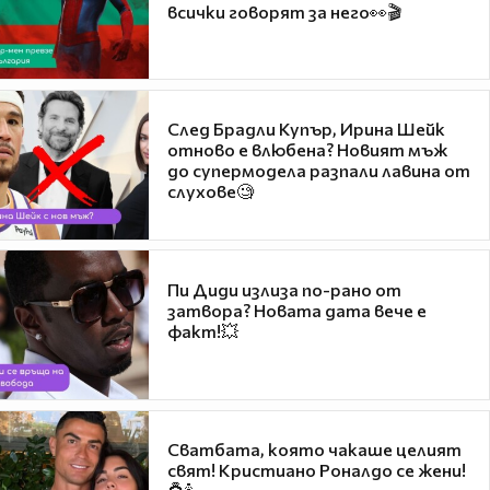
всички говорят за него👀🎬
След Брадли Купър, Ирина Шейк
отново е влюбена? Новият мъж
до супермодела разпали лавина от
слухове🧐
Пи Диди излиза по-рано от
затвора? Новата дата вече е
факт!💥
Сватбата, която чакаше целият
свят! Кристиано Роналдо се жени!