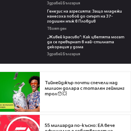
Здравей България
13:28
Генезис на агресията: Защо младежи
нанесоха побой до смърт на 37-
годишен мъж в Пловдив
Твоят ден
04:11
„Живей красиво”: Как цветята могат
да се превърнат в най-стилната
декорация у дома
Здравей България
Тийнейджър почти спечели над
милион долара с тотален гейминг
трол😯💥
55 милиарда по-късно: EA вече
официално е собственост на