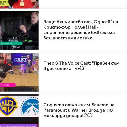
Защо Ахил липсва от „Одисей“ на
Кристофър Нолън? Най-
странното решение във филма
всъщност има логика
Theo в The Voice Cast: "Правен съм
в дискотека!" 👀💥
Съдията отложи сливането на
Paramount и Warner Bros. за 110
милиарда долара!😯💥