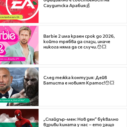
Саудитска Арабия💰
Barbie 2 има краен срок до 2026,
който трябва да спази, иначе
никога няма да се случи.😯💥
След тежка контузия: Дейв
Батиста е новият Кратос!😯💥
„Спайдър-мен: Нов ден“ буквално
взриви кината у нас – ето защо