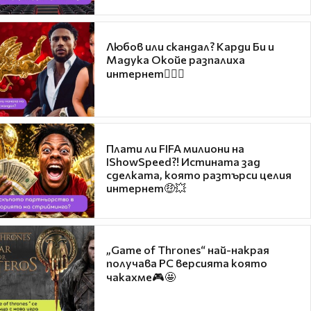
Любов или скандал? Карди Би и
Мадука Окойе разпалиха
интернет❤️‍🔥🔥
Плати ли FIFA милиони на
IShowSpeed?! Истината зад
сделката, която разтърси целия
интернет🤑💥
„Game of Thrones“ най-накрая
получава PC версията която
чакахме🎮🤩