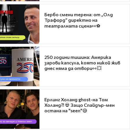
Бербо смени терена: от „Олд
Трафорд“ директно на
театралната сцена👀⚽
250 години тишина: Америка
зарови капсула, която никой жив
днес няма да отвори👀💥
Ерлинг Холанд ghost-на Том
Холанд?! 💀 Защо Спайдър-мен
остана на "seen"😅