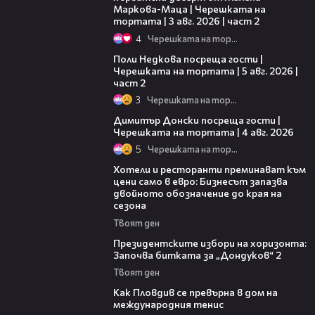
Маркова-Маца | Черешката на
тортата | 3 авг. 2026 | част 2
4
Черешката на тортата
13:03
Поли Недкова посреща гости |
Черешката на тортата | 5 авг. 2026 |
част 2
3
Черешката на тортата
17:43
Димитър Донски посреща гости |
Черешката на тортата | 4 авг. 2026
5
Черешката на тортата
05:54
Хотели и ресторанти преминават към
цени само в евро: Бизнесът запазва
двойното обозначение до края на
сезона
Твоят ден
15:44
Президентските избори на хоризонта:
Започва битката за „Дондуков“ 2
Твоят ден
03:09
Как Пловдив се превърна в дом на
международния тенис