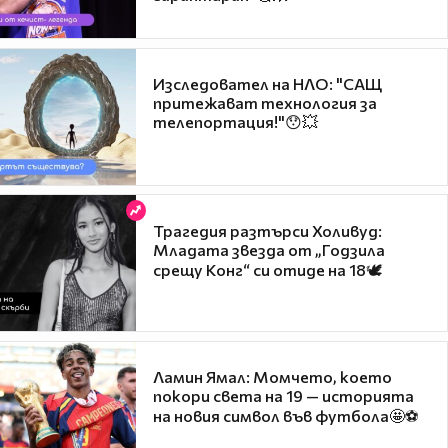
Изследовател на НЛО: "САЩ
притежават технология за
телепортация!"😯💥
Трагедия разтърси Холивуд:
Младата звезда от „Годзила
срещу Конг“ си отиде на 18🕊️
Ламин Ямал: Момчето, което
покори света на 19 — историята
на новия символ във футбола🤩⚽