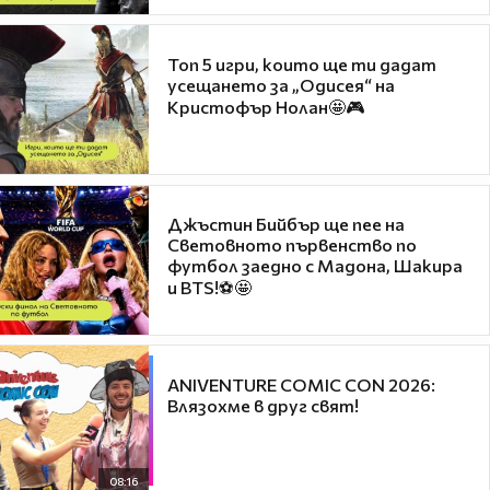
Топ 5 игри, които ще ти дадат
усещането за „Одисея“ на
Кристофър Нолан🤩🎮
Джъстин Бийбър ще пее на
Световното първенство по
футбол заедно с Мадона, Шакира
и BTS!⚽🤩
ANIVENTURE COMIC CON 2026:
Влязохме в друг свят!
08:16