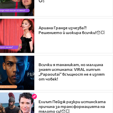
💍🍾
Ариана Гранде изчезва?!
Решението ѝ шокира всички!😯💥
Всички я тананикат, но малцина
знаят истината: VIRAL хитът
„Papaoutai“ всъщност не е изпят
от човек!
Елиът Пейдж разкри истинската
причина за трансформацията на
тялото си!😯💥