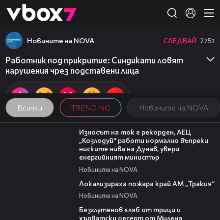
Member of
👾
Новините на NOVA
СЛЕДВАЙ
2751
Работник под прикритие: Синдикати ловят
нарушения чрез подставени лица
Всички
TRENDING
Новините на NOVA
00:59
Износът на ток е рекорден, АЕЦ
„Козлодуй“ работи нормално въпреки
ниските нива на Дунав, увери
енергийният министър
Новините на NOVA
03:03
Локализираха пожара край АМ „Тракия“
Новините на NOVA
15:35
Безглутенов хляб от трици и
хърватски десерт от Милена