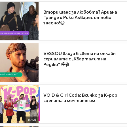
Втори шанс за любовта? Ариана
Гранде и Рики Алварес отново
заедно!😍
VESSOU влиза в света на онлайн
сериалите с „Кварталът на
Реджо“ 🤩🎬
VOID & Girl Code: Всичко за K-pop
сцената и мечтите им
07:50