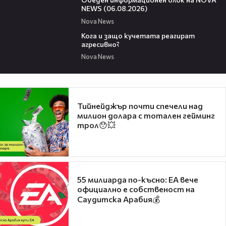
NEWS (06.08.2026)
Nova News
13:53
Кога и защо кучетата реагират
агресивно?
Nova News
Тийнейджър почти спечели над
милион долара с тотален гейминг
трол😯💥
55 милиарда по-късно: EA вече
официално е собственост на
Саудитска Арабия💰