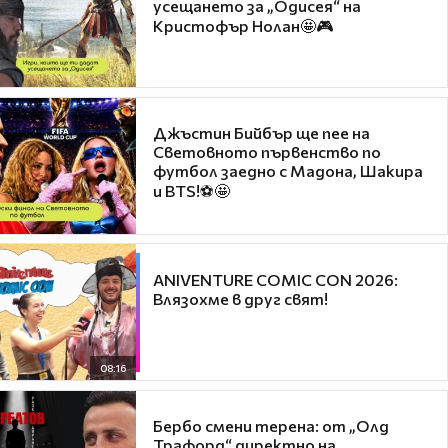
усещането за „Одисея“ на
Кристофър Нолан🤩🎮
Джъстин Бийбър ще пее на
Световното първенство по
футбол заедно с Мадона, Шакира
и BTS!⚽🤩
ANIVENTURE COMIC CON 2026:
Влязохме в друг свят!
08:16
Бербо смени терена: от „Олд
Трафорд“ директно на