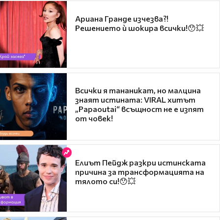
Ариана Гранде изчезва?!
Решението ѝ шокира всички!😯💥
Всички я тананикат, но малцина
знаят истината: VIRAL хитът
„Papaoutai“ всъщност не е изпят
от човек!
Елиът Пейдж разкри истинската
причина за трансформацията на
тялото си!😯💥