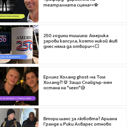
театралната сцена👀⚽
250 години тишина: Америка
зарови капсула, която никой жив
днес няма да отвори👀💥
Ерлинг Холанд ghost-на Том
Холанд?! 💀 Защо Спайдър-мен
остана на "seen"😅
Втори шанс за любовта? Ариана
Гранде и Рики Алварес отново