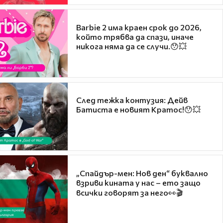
Barbie 2 има краен срок до 2026,
който трябва да спази, иначе
никога няма да се случи.😯💥
След тежка контузия: Дейв
Батиста е новият Кратос!😯💥
„Спайдър-мен: Нов ден“ буквално
взриви кината у нас – ето защо
всички говорят за него👀🎬