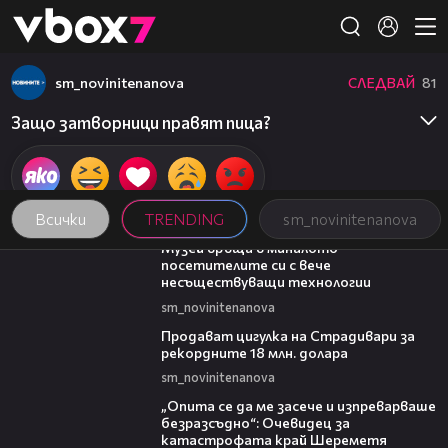
Member of
👾
sm_novinitenanova
СЛЕДВАЙ
81
Защо затворници правят пица?
Всички
TRENDING
sm_novinitenanova
01:15
Музей връща в миналото
посетителите си с вече
несъществуващи технологии
sm_novinitenanova
01:05
Продават цигулка на Страдивари за
рекордните 18 млн. долара
sm_novinitenanova
06:38
„Опита се да ме засече и изпреварваше
безразсъдно“: Очевидец за
катастрофата край Шереметя