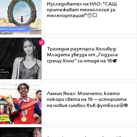
Изследовател на НЛО: "САЩ
притежават технология за
телепортация!"😯💥
Трагедия разтърси Холивуд:
Младата звезда от „Годзила
срещу Конг“ си отиде на 18🕊️
Ламин Ямал: Момчето, което
покори света на 19 — историята
на новия символ във футбола🤩⚽