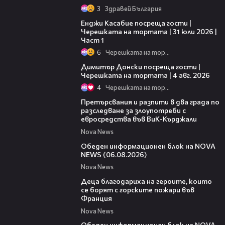
3
Здравей България
10:44
Енджи Касабие посреща гости |
Черешката на тортата | 31 юли 2026 |
Част 1
6
Черешката на тортата
17:43
Димитър Донски посреща гости |
Черешката на тортата | 4 авг. 2026
4
Черешката на тортата
00:27
Претърсвания и разпити в два града по
разследване за злоупотреби с
евросредства във ВиК-Кърджали
Nova News
27:22
Обеден информационен блок на NOVA
NEWS (06.08.2026)
Nova News
01:50
Деца благодариха на героите, които
се борят с горските пожари във
Франция
Nova News
01:14:28
Обеден информационен блок на NOVA