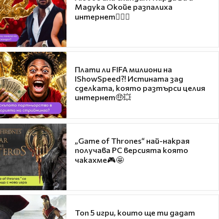
Мадука Окойе разпалиха
интернет❤️‍🔥🔥
Плати ли FIFA милиони на
IShowSpeed?! Истината зад
сделката, която разтърси целия
интернет🤑💥
„Game of Thrones“ най-накрая
получава PC версията която
чакахме🎮🤩
Топ 5 игри, които ще ти дадат