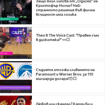
Защо Ахил липсва от „Одисей“ на
Кристофър Нолън? Най-
странното решение във филма
всъщност има логика
Theo в The Voice Cast: "Правен съм
в дискотека!" 👀💥
Съдията отложи сливането на
Paramount и Warner Bros. за 110
милиарда долара!😯💥
Любов или скандал? Карди Би и