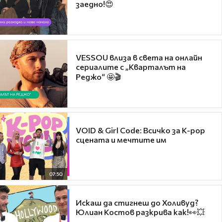
заедно!😍
VESSOU влиза в света на онлайн
сериалите с „Кварталът на
Реджо“ 🤩🎬
VOID & Girl Code: Всичко за K-pop
сцената и мечтите им
07:50
Искаш да стигнеш до Холивуд?
Юлиан Костов разкрива как!👀💥