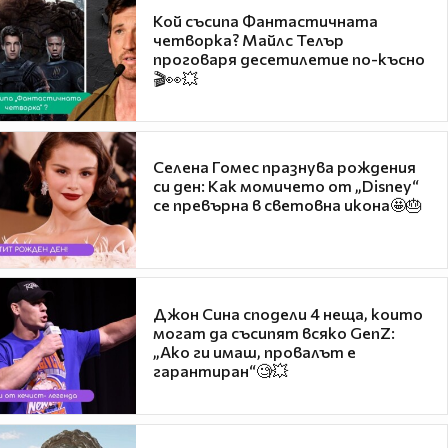
Кой съсипа Фантастичната
четворка? Майлс Телър
проговаря десетилетие по-късно
🎬👀💥
Селена Гомес празнува рождения
си ден: Как момичето от „Disney“
се превърна в световна икона🤩🎂
Джон Сина сподели 4 неща, които
могат да съсипят всяко GenZ:
„Ако ги имаш, провалът е
гарантиран“🧐💥