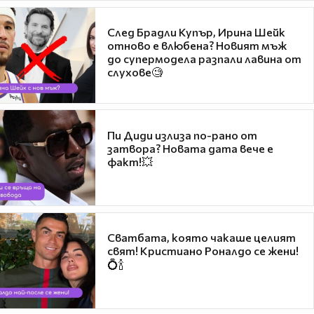
След Брадли Купър, Ирина Шейк
отново е влюбена? Новият мъж
до супермодела разпали лавина от
слухове🧐
Пи Диди излиза по-рано от
затвора? Новата дата вече е
факт!💥
Сватбата, която чакаше целият
свят! Кристиано Роналдо се жени!
💍🍾