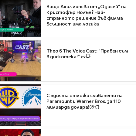
Защо Ахил липсва от „Одисей“ на
Кристофър Нолън? Най-
странното решение във филма
всъщност има логика
Theo в The Voice Cast: "Правен съм
в дискотека!" 👀💥
Съдията отложи сливането на
Paramount и Warner Bros. за 110
милиарда долара!😯💥