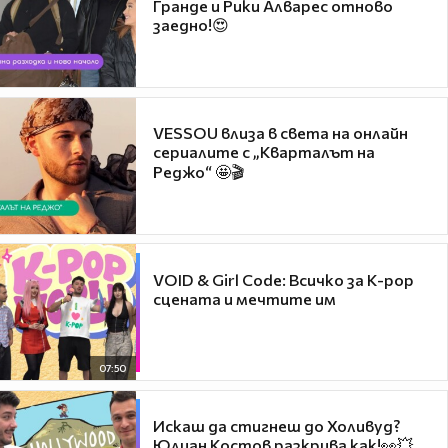
Гранде и Рики Алварес отново
заедно!😍
VESSOU влиза в света на онлайн
сериалите с „Кварталът на
Реджо“ 🤩🎬
VOID & Girl Code: Всичко за K-pop
сцената и мечтите им
07:50
Искаш да стигнеш до Холивуд?
Юлиан Костов разкрива как!👀💥