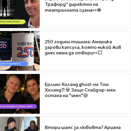
Трафорд“ директно на
театралната сцена👀⚽
250 години тишина: Америка
зарови капсула, която никой жив
днес няма да отвори👀💥
Ерлинг Холанд ghost-на Том
Холанд?! 💀 Защо Спайдър-мен
остана на "seen"😅
Втори шанс за любовта? Ариана