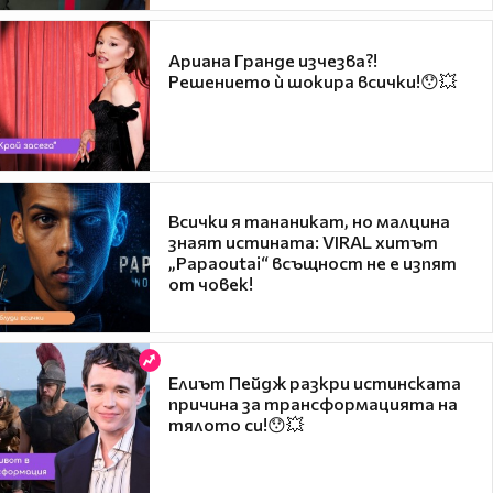
Ариана Гранде изчезва?!
Решението ѝ шокира всички!😯💥
Всички я тананикат, но малцина
знаят истината: VIRAL хитът
„Papaoutai“ всъщност не е изпят
от човек!
Елиът Пейдж разкри истинската
причина за трансформацията на
тялото си!😯💥