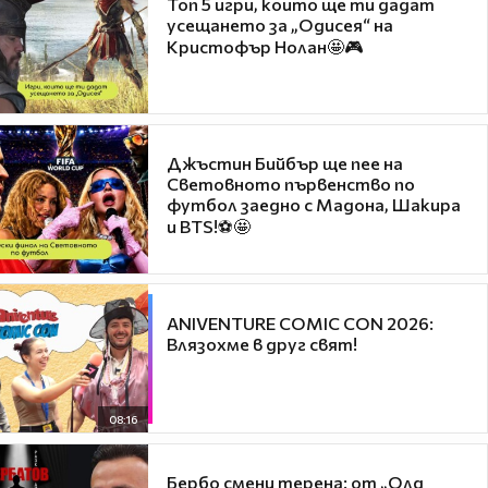
Топ 5 игри, които ще ти дадат
усещането за „Одисея“ на
Кристофър Нолан🤩🎮
Джъстин Бийбър ще пее на
Световното първенство по
футбол заедно с Мадона, Шакира
и BTS!⚽🤩
ANIVENTURE COMIC CON 2026:
Влязохме в друг свят!
08:16
Бербо смени терена: от „Олд