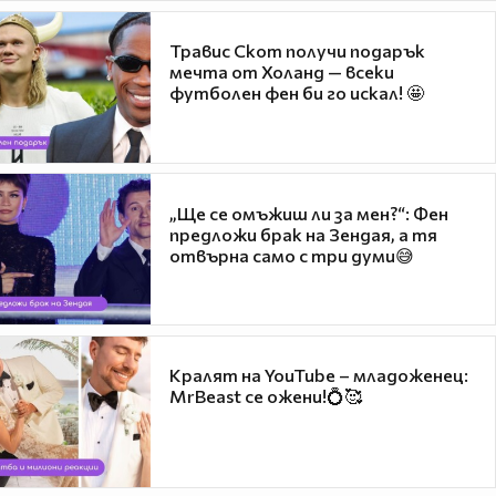
Травис Скот получи подарък
мечта от Холанд — всеки
футболен фен би го искал! 🤩
„Ще се омъжиш ли за мен?“: Фен
предложи брак на Зендая, а тя
отвърна само с три думи😅
Кралят на YouTube – младоженец:
MrBeast се ожени!💍🥰