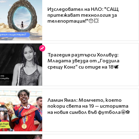
Изследовател на НЛО: "САЩ
притежават технология за
телепортация!"😯💥
Трагедия разтърси Холивуд:
Младата звезда от „Годзила
срещу Конг“ си отиде на 18🕊️
Ламин Ямал: Момчето, което
покори света на 19 — историята
на новия символ във футбола🤩⚽