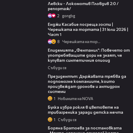
Левски - Локомотив Пловдив 2:0 /
репортаж/
2
gongbg
10:44
Енджи Касабие посреща гости |
Черешката на тортата | 31 юли 2026 |
Част 1
8
Черешката на тортата
13:48
Епидемията „Фентанил”: Повечето от
употребяващите дори не знаят, че
купуват синтетичния опиоид
Събуди се
07:12
Президентът: Държавата трябва да
подпомогне компаниите, които
произвеждат дронове и антидрон
системи
1
Новините на NOVA
05:08
Булка избра рокля в цветовете на
трибагреника заради детска мечта
1
Събуди се
11:27
Боряна Братоева за постановката
„Място, наречено другаде“, която