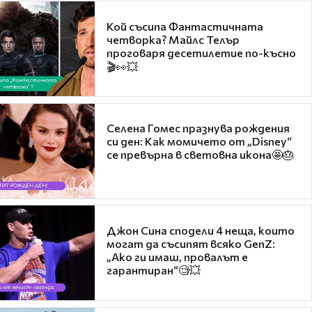
Кой съсипа Фантастичната
четворка? Майлс Телър
проговаря десетилетие по-късно
🎬👀💥
Селена Гомес празнува рождения
си ден: Как момичето от „Disney“
се превърна в световна икона🤩🎂
Джон Сина сподели 4 неща, които
могат да съсипят всяко GenZ:
„Ако ги имаш, провалът е
гарантиран“🧐💥