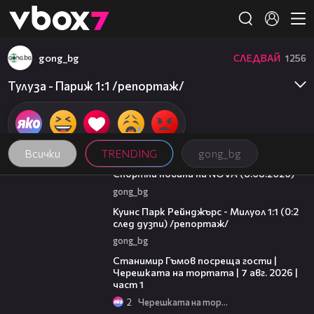
Member of
👾
gong_bg
СЛЕДВАЙ
1256
Тулуза - Париж 1:1 /репортаж/
Всички
TRENDING
gong_bg
04:09
Спортни новини на NOVA (8.08.2026)
gong_bg
08:50
Куинс Парк Рейнджърс - Милуол 1:1 (0:2
след дузпи) /репортаж/
gong_bg
16:22
Станимир Гъмов посреща гости |
Черешката на тортата | 7 авг. 2026 |
част 1
2
Черешката на тортата
06:10