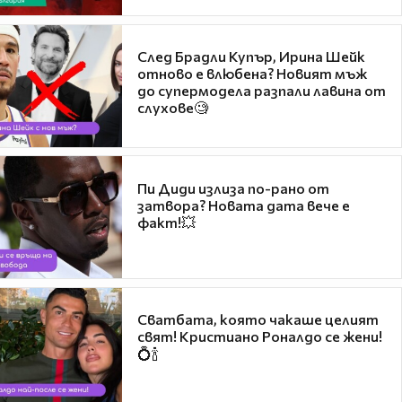
След Брадли Купър, Ирина Шейк
отново е влюбена? Новият мъж
до супермодела разпали лавина от
слухове🧐
Пи Диди излиза по-рано от
затвора? Новата дата вече е
факт!💥
Сватбата, която чакаше целият
свят! Кристиано Роналдо се жени!
💍🍾