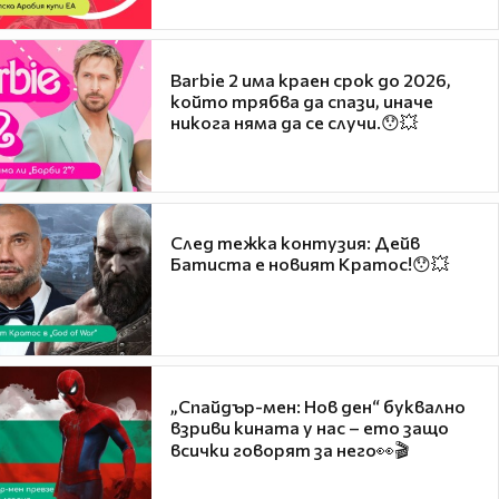
Barbie 2 има краен срок до 2026,
който трябва да спази, иначе
никога няма да се случи.😯💥
След тежка контузия: Дейв
Батиста е новият Кратос!😯💥
„Спайдър-мен: Нов ден“ буквално
взриви кината у нас – ето защо
всички говорят за него👀🎬