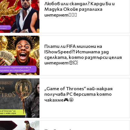
Любов или скандал? Карди Би и
Мадука Окойе разпалиха
интернет❤️‍🔥🔥
Плати ли FIFA милиони на
IShowSpeed?! Истината зад
сделката, която разтърси целия
интернет🤑💥
„Game of Thrones“ най-накрая
получава PC версията която
чакахме🎮🤩