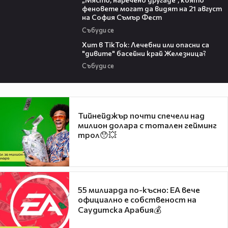
феновете могат да видят на 21 август
на София Съмър Фест
Събуди се
05:33
Хит в TikTok: Лечебни или опасни са
"дивите" басейни край Железница?
Събуди се
Тийнейджър почти спечели над
милион долара с тотален гейминг
трол😯💥
55 милиарда по-късно: EA вече
официално е собственост на
Саудитска Арабия💰