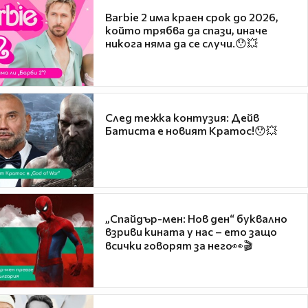
Barbie 2 има краен срок до 2026,
който трябва да спази, иначе
никога няма да се случи.😯💥
След тежка контузия: Дейв
Батиста е новият Кратос!😯💥
„Спайдър-мен: Нов ден“ буквално
взриви кината у нас – ето защо
всички говорят за него👀🎬