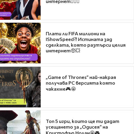
интернет❤️‍🔥🔥
Плати ли FIFA милиони на
IShowSpeed?! Истината зад
сделката, която разтърси целия
интернет🤑💥
„Game of Thrones“ най-накрая
получава PC версията която
чакахме🎮🤩
Топ 5 игри, които ще ти дадат
усещането за „Одисея“ на
Кристофър Нолан🤩🎮