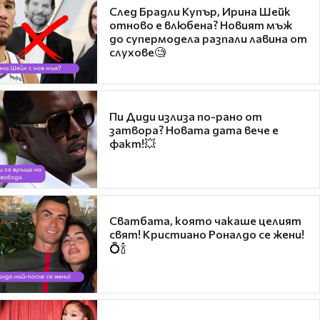
След Брадли Купър, Ирина Шейк
отново е влюбена? Новият мъж
до супермодела разпали лавина от
слухове🧐
Пи Диди излиза по-рано от
затвора? Новата дата вече е
факт!💥
Сватбата, която чакаше целият
свят! Кристиано Роналдо се жени!
💍🍾