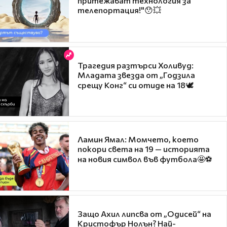
притежават технология за
телепортация!"😯💥
Трагедия разтърси Холивуд:
Младата звезда от „Годзила
срещу Конг“ си отиде на 18🕊️
Ламин Ямал: Момчето, което
покори света на 19 — историята
на новия символ във футбола🤩⚽
Защо Ахил липсва от „Одисей“ на
Кристофър Нолън? Най-