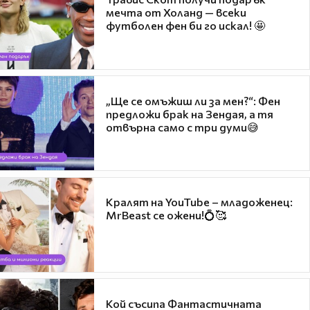
мечта от Холанд — всеки
футболен фен би го искал! 🤩
„Ще се омъжиш ли за мен?“: Фен
предложи брак на Зендая, а тя
отвърна само с три думи😅
Кралят на YouTube – младоженец:
MrBeast се ожени!💍🥰
Кой съсипа Фантастичната