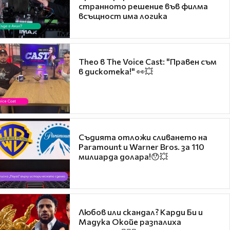
странното решение във филма
всъщност има логика
Theo в The Voice Cast: "Правен съм
в дискотека!" 👀💥
Съдията отложи сливането на
Paramount и Warner Bros. за 110
милиарда долара!😯💥
Любов или скандал? Карди Би и
Мадука Окойе разпалиха