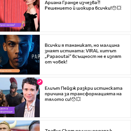
Ариана Гранде изчезва?!
Решението ѝ шокира всички!😯💥
Всички я тананикат, но малцина
знаят истината: VIRAL хитът
„Papaoutai“ всъщност не е изпят
от човек!
Елиът Пейдж разкри истинската
причина за трансформацията на
тялото си!😯💥
Травис Скот получи подарък