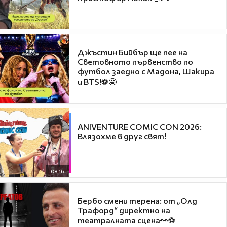
Джъстин Бийбър ще пее на
Световното първенство по
футбол заедно с Мадона, Шакира
и BTS!⚽🤩
ANIVENTURE COMIC CON 2026:
Влязохме в друг свят!
08:16
Бербо смени терена: от „Олд
Трафорд“ директно на
театралната сцена👀⚽