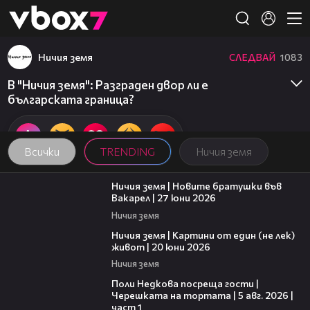
Member of
👾
Ничия земя
СЛЕДВАЙ
1083
В "Ничия земя": Разграден двор ли е
българската граница?
Всички
TRENDING
Ничия земя
47:07
Ничия земя | Новите братушки във
Вакарел | 27 юни 2026
Ничия земя
43:49
Ничия земя | Картини от един (не лек)
живот | 20 юни 2026
Ничия земя
19:25
Поли Недкова посреща гости |
Черешката на тортата | 5 авг. 2026 |
част 1