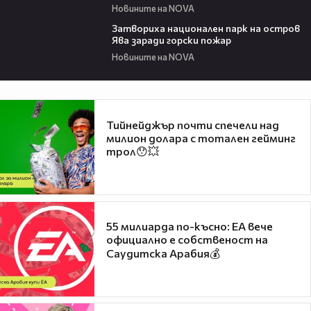
Новините на NOVA
00:50
Затвориха национален парк на остров
Ява заради горски пожар
Новините на NOVA
Тийнейджър почти спечели над
милион долара с тотален гейминг
трол😯💥
55 милиарда по-късно: EA вече
официално е собственост на
Саудитска Арабия💰