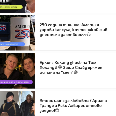
250 години тишина: Америка
зарови капсула, която никой жив
днес няма да отвори👀💥
Ерлинг Холанд ghost-на Том
Холанд?! 💀 Защо Спайдър-мен
остана на "seen"😅
Втори шанс за любовта? Ариана
Гранде и Рики Алварес отново
заедно!😍