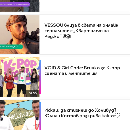
VESSOU влиза в света на онлайн
сериалите с „Кварталът на
Реджо“ 🤩🎬
VOID & Girl Code: Всичко за K-pop
сцената и мечтите им
07:50
Искаш да стигнеш до Холивуд?
Юлиан Костов разкрива как!👀💥