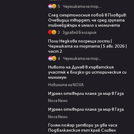
5
Черешката на тортата
09:32
След смъртоносния побой в Пловдив:
Очевидци твърдят, че сред групата
тийнейджъри е имало и момичета
3
Здравей България
13:03
Поли Недкова посреща гости |
Черешката на тортата | 5 авг. 2026 |
част 2
4
Черешката на тортата
05:15
Нивото на Дунав в хърватския
участък е близко до историческия си
минимум
Новините на NOVA
00:46
Израел отхвърли плана за мир в Газа
Nova News
00:46
Израел отхвърли плана за мир в Газа
Nova News
00:36
Голям пожар затвори за два часа
Подбалканския път край Сливен