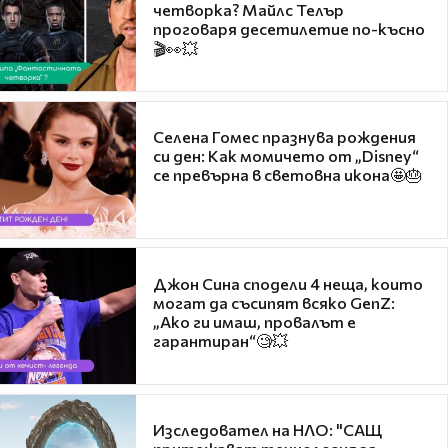
четворка? Майлс Телър
проговаря десетилетие по-късно
🎬👀💥
Селена Гомес празнува рождения
си ден: Как момичето от „Disney“
се превърна в световна икона🤩🎂
Джон Сина сподели 4 неща, които
могат да съсипят всяко GenZ:
„Ако ги имаш, провалът е
гарантиран“🧐💥
Изследовател на НЛО: "САЩ