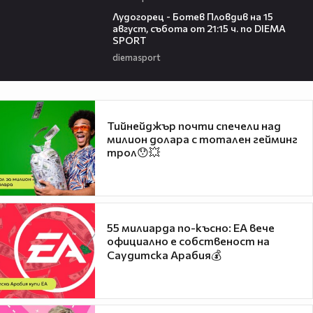
00:37
Лудогорец - Ботев Пловдив на 15
август, събота от 21:15 ч. по DIEMA
SPORT
diemasport
Тийнейджър почти спечели над
милион долара с тотален гейминг
трол😯💥
55 милиарда по-късно: EA вече
официално е собственост на
Саудитска Арабия💰