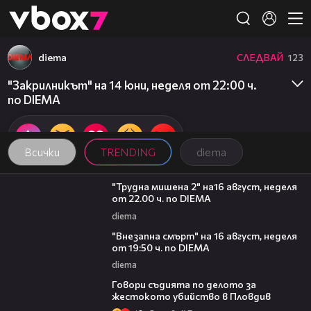
Member of
👾
diema
СЛЕДВАЙ
123
"Закрилникът" на 14 юни, неделя от 22:00 ч.
по DIEMA
Всички
TRENDING
diema
00:31
"Трудна мишена 2" на16 август, неделя
от 22.00 ч. по DIEMA
diema
00:33
"Внезапна смърт" на 16 август, неделя
от 19:50 ч. по DIEMA
diema
16:28
Говори съдията по делото за
жестокото убийство в Пловдив