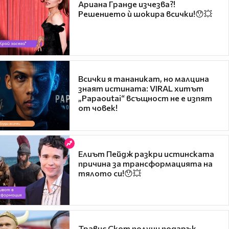
Ариана Гранде изчезва?!
Решението ѝ шокира всички!😯💥
Всички я тананикат, но малцина
знаят истината: VIRAL хитът
„Papaoutai“ всъщност не е изпят
от човек!
Елиът Пейдж разкри истинската
причина за трансформацията на
тялото си!😯💥
Травис Скот получи подарък