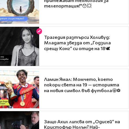
притежават технология за
телепортация!"😯💥
Трагедия разтърси Холивуд:
Младата звезда от „Годзила
срещу Конг“ си отиде на 18🕊️
Ламин Ямал: Момчето, което
покори света на 19 — историята
на новия символ във футбола🤩⚽
Защо Ахил липсва от „Одисей“ на
Кристофър Нолън? Най-