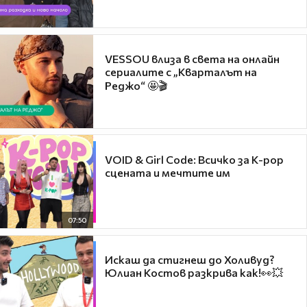
VESSOU влиза в света на онлайн
сериалите с „Кварталът на
Реджо“ 🤩🎬
VOID & Girl Code: Всичко за K-pop
сцената и мечтите им
07:50
Искаш да стигнеш до Холивуд?
Юлиан Костов разкрива как!👀💥