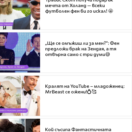
мечта от Холанд — всеки
футболен фен би го искал! 🤩
„Ще се омъжиш ли за мен?“: Фен
предложи брак на Зендая, а тя
отвърна само с три думи😅
Кралят на YouTube – младоженец:
MrBeast се ожени!💍🥰
Кой съсипа Фантастичната