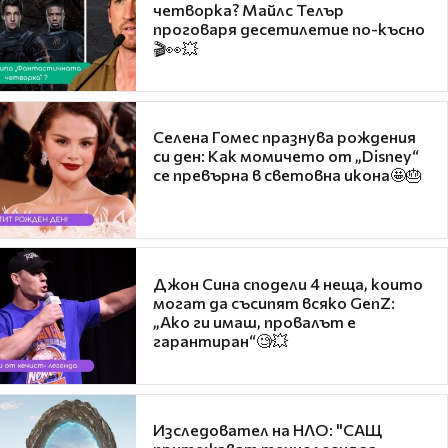
четворка? Майлс Телър
проговаря десетилетие по-късно
🎬👀💥
Селена Гомес празнува рождения
си ден: Как момичето от „Disney“
се превърна в световна икона🤩🎂
Джон Сина сподели 4 неща, които
могат да съсипят всяко GenZ:
„Ако ги имаш, провалът е
гарантиран“🧐💥
Изследовател на НЛО: "САЩ