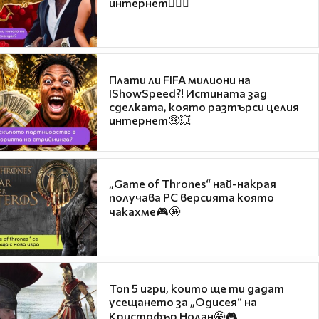
интернет❤️‍🔥🔥
Плати ли FIFA милиони на
IShowSpeed?! Истината зад
сделката, която разтърси целия
интернет🤑💥
„Game of Thrones“ най-накрая
получава PC версията която
чакахме🎮🤩
Топ 5 игри, които ще ти дадат
усещането за „Одисея“ на
Кристофър Нолан🤩🎮