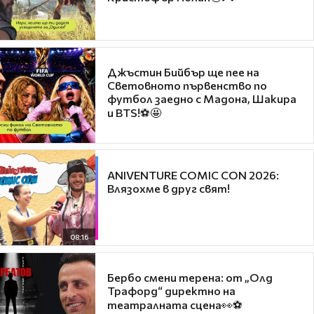
Джъстин Бийбър ще пее на
Световното първенство по
футбол заедно с Мадона, Шакира
и BTS!⚽🤩
ANIVENTURE COMIC CON 2026:
Влязохме в друг свят!
08:16
Бербо смени терена: от „Олд
Трафорд“ директно на
театралната сцена👀⚽