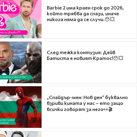
Barbie 2 има краен срок до 2026,
който трябва да спази, иначе
никога няма да се случи.😯💥
След тежка контузия: Дейв
Батиста е новият Кратос!😯💥
„Спайдър-мен: Нов ден“ буквално
взриви кината у нас – ето защо
всички говорят за него👀🎬