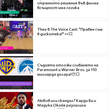
странното решение във филма
всъщност има логика
Theo в The Voice Cast: "Правен съм
в дискотека!" 👀💥
Съдията отложи сливането на
Paramount и Warner Bros. за 110
милиарда долара!😯💥
Любов или скандал? Карди Би и
Мадука Окойе разпалиха