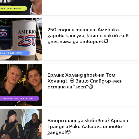
250 години тишина: Америка
зарови капсула, която никой жив
днес няма да отвори👀💥
Ерлинг Холанд ghost-на Том
Холанд?! 💀 Защо Спайдър-мен
остана на "seen"😅
Втори шанс за любовта? Ариана
Гранде и Рики Алварес отново
заедно!😍