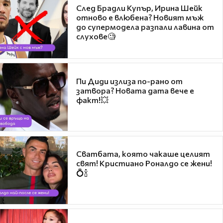
След Брадли Купър, Ирина Шейк
отново е влюбена? Новият мъж
до супермодела разпали лавина от
слухове🧐
Пи Диди излиза по-рано от
затвора? Новата дата вече е
факт!💥
Сватбата, която чакаше целият
свят! Кристиано Роналдо се жени!
💍🍾