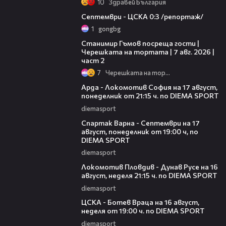
10
Здравей България
06:08
Септември - ЦСКА 0:3 /репортаж/
1
gongbg
12:30
Станимир Гъмов посреща гости |
Черешката на тортата | 7 авг. 2026 |
част 2
7
Черешката на тортата
00:34
Арда - Локомотив София на 17 август,
понеделник от 21:15 ч. по DIEMA SPORT
diemasport
00:34
Спартак Варна - Септември на 17
август, понеделник от 19:00 ч, по
DIEMA SPORT
diemasport
00:29
Локомотив Пловдив - Дунав Русе на 16
август, неделя 21:15 ч. по DIEMA SPORT
diemasport
00:29
ЦСКА - Ботев Враца на 16 август,
неделя от 19:00 ч. по DIEMA SPORT
diemasport