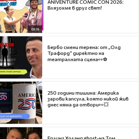
ANIVENTURE COMIC CON 2026:
Влязохме в друг свят!
08:16
Бербо смени терена: от „Олд
Трафорд“ директно на
театралната сцена👀⚽
250 години тишина: Америка
зарови капсула, която никой жив
днес няма да отвори👀💥
Ерлинг Холанд ghost-на Том