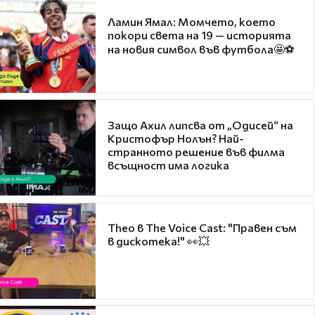
Ламин Ямал: Момчето, което
покори света на 19 — историята
на новия символ във футбола🤩⚽
Защо Ахил липсва от „Одисей“ на
Кристофър Нолън? Най-
странното решение във филма
всъщност има логика
Theo в The Voice Cast: "Правен съм
в дискотека!" 👀💥