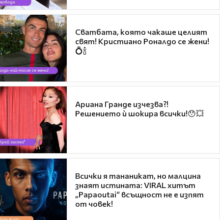
Сватбата, която чакаше целият
свят! Кристиано Роналдо се жени!
💍🍾
Ариана Гранде изчезва?!
Решението ѝ шокира всички!😯💥
Всички я тананикат, но малцина
знаят истината: VIRAL хитът
„Papaoutai“ всъщност не е изпят
от човек!