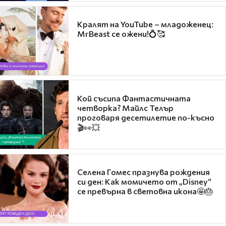
Кралят на YouTube – младоженец:
MrBeast се ожени!💍🥰
Кой съсипа Фантастичната
четворка? Майлс Телър
проговаря десетилетие по-късно
🎬👀💥
Селена Гомес празнува рождения
си ден: Как момичето от „Disney“
се превърна в световна икона🤩🎂