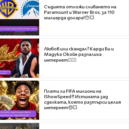
Съдията отложи сливането на
Paramount и Warner Bros. за 110
милиарда долара!😯💥
Любов или скандал? Карди Би и
Мадука Окойе разпалиха
интернет❤️‍🔥🔥
Плати ли FIFA милиони на
IShowSpeed?! Истината зад
сделката, която разтърси целия
интернет🤑💥