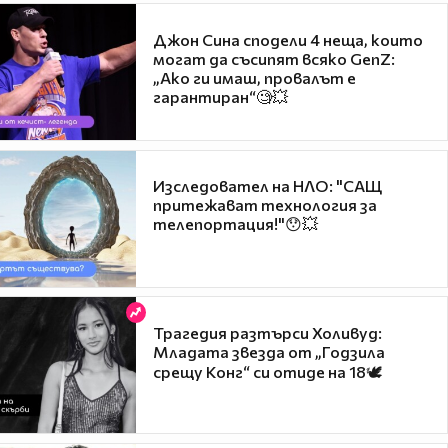
Джон Сина сподели 4 неща, които
могат да съсипят всяко GenZ:
„Ако ги имаш, провалът е
гарантиран“🧐💥
Изследовател на НЛО: "САЩ
притежават технология за
телепортация!"😯💥
Трагедия разтърси Холивуд:
Младата звезда от „Годзила
срещу Конг“ си отиде на 18🕊️