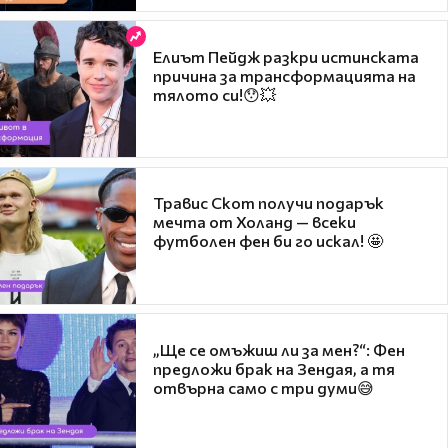
Елиът Пейдж разкри истинската
причина за трансформацията на
тялото си!😯💥
Травис Скот получи подарък
мечта от Холанд — всеки
футболен фен би го искал! 🤩
„Ще се омъжиш ли за мен?“: Фен
предложи брак на Зендая, а тя
отвърна само с три думи😅