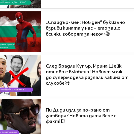
„Спайдър-мен: Нов ден“ буквално
взриви кината у нас – ето защо
всички говорят за него👀🎬
След Брадли Купър, Ирина Шейк
отново е влюбена? Новият мъж
до супермодела разпали лавина от
слухове🧐
Пи Диди излиза по-рано от
затвора? Новата дата вече е
факт!💥