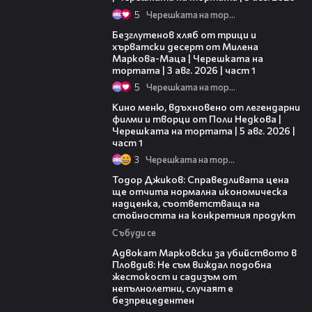
5
Черешката на тортата
16:02
Безглутенов хляб от трици и
хърватски десерт от Милена
Маркова-Маца | Черешката на
тортата | 3 авг. 2026 | част 1
5
Черешката на тортата
15:39
Кино меню, вдъхновено от легендарни
филми и творци от Поли Недкова |
Черешката на тортата | 5 авг. 2026 |
част 1
3
Черешката на тортата
14:10
Тодор Джиков: Справедливата цена
ще отчита нормална икономическа
надценка, съответстваща на
стойността на конкретния продукт
Събуди се
11:09
Адвокат Марковски за убийството в
Пловдив: Не съм виждал подобна
жестокост и садизъм от
непълнолетни, случаят е
безпрецедентен