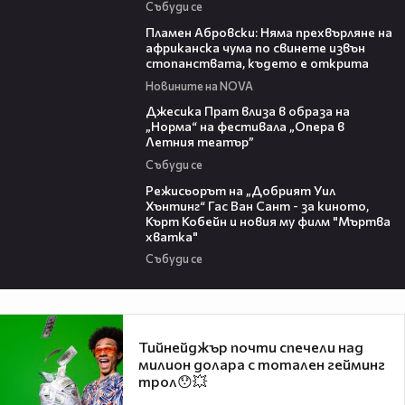
Събуди се
13:17
Пламен Абровски: Няма прехвърляне на
африканска чума по свинете извън
стопанствата, където е открита
Новините на NOVA
05:46
Джесика Прат влиза в образа на
„Норма“ на фестивала „Опера в
Летния театър”
Събуди се
13:42
Режисьорът на „Добрият Уил
Хънтинг“ Гас Ван Сант - за киното,
Кърт Кобейн и новия му филм "Мъртва
хватка"
Събуди се
Тийнейджър почти спечели над
милион долара с тотален гейминг
трол😯💥