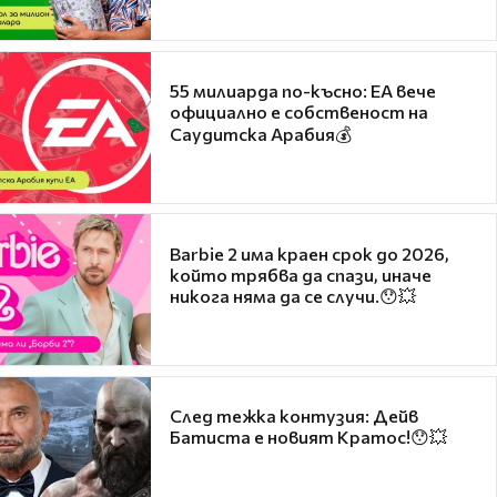
55 милиарда по-късно: EA вече
официално е собственост на
Саудитска Арабия💰
Barbie 2 има краен срок до 2026,
който трябва да спази, иначе
никога няма да се случи.😯💥
След тежка контузия: Дейв
Батиста е новият Кратос!😯💥