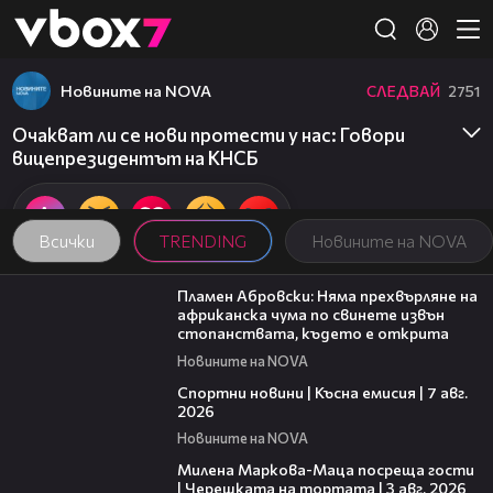
Member of
👾
Новините на NOVA
СЛЕДВАЙ
2751
Очакват ли се нови протести у нас: Говори
вицепрезидентът на КНСБ
Всички
TRENDING
Новините на NOVA
13:17
Пламен Абровски: Няма прехвърляне на
африканска чума по свинете извън
стопанствата, където е открита
Новините на NOVA
03:46
Спортни новини | Късна емисия | 7 авг.
2026
Новините на NOVA
20:17
Милена Маркова-Маца посреща гости
| Черешката на тортата | 3 авг. 2026