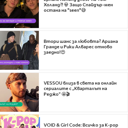
Холанд?! 💀 Защо Спайдър-мен
остана на "seen"😅
Втори шанс за любовта? Ариана
Гранде и Рики Алварес отново
заедно!😍
VESSOU влиза в света на онлайн
сериалите с „Кварталът на
Реджо“ 🤩🎬
VOID & Girl Code: Всичко за K-pop