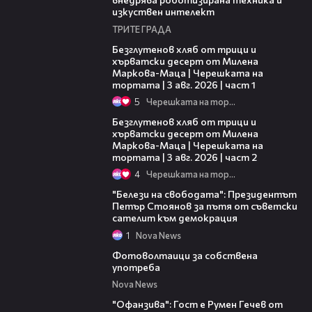
изкуствен интелект
ТРИТЕ ГРАДА
16:02
Безглутенов хляб от трици и
хърватски десерт от Милена
Маркова-Маца | Черешката на
тортата | 3 авг. 2026 | част 1
5
Черешката на тортата
15:35
Безглутенов хляб от трици и
хърватски десерт от Милена
Маркова-Маца | Черешката на
тортата | 3 авг. 2026 | част 2
4
Черешката на тортата
38:23
"Белези на свободата": Президентът
Петър Стоянов за пътя от съветски
сателит към демокрация
1
Nova News
12:56
Фотоволтаици за собствена
употреба
Nova News
17:41
"Офанзива": Гост е Румен Гечев от