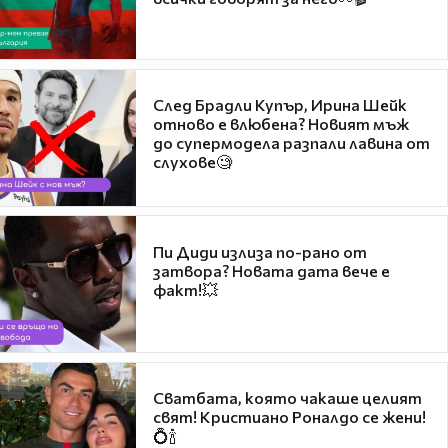
След Брадли Купър, Ирина Шейк
отново е влюбена? Новият мъж
до супермодела разпали лавина от
слухове🧐
Пи Диди излиза по-рано от
затвора? Новата дата вече е
факт!💥
Сватбата, която чакаше целият
свят! Кристиано Роналдо се жени!
💍🍾