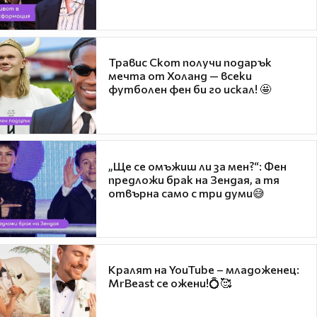
Травис Скот получи подарък
мечта от Холанд — всеки
футболен фен би го искал! 🤩
„Ще се омъжиш ли за мен?“: Фен
предложи брак на Зендая, а тя
отвърна само с три думи😅
Кралят на YouTube – младоженец:
MrBeast се ожени!💍🥰