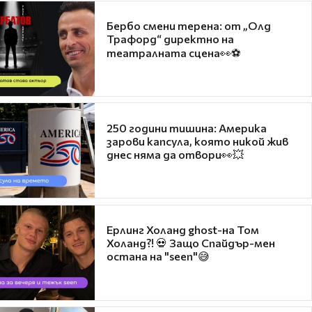
Бербо смени терена: от „Олд
Трафорд“ директно на
театралната сцена👀⚽
250 години тишина: Америка
зарови капсула, която никой жив
днес няма да отвори👀💥
Ерлинг Холанд ghost-на Том
Холанд?! 💀 Защо Спайдър-мен
остана на "seen"😅