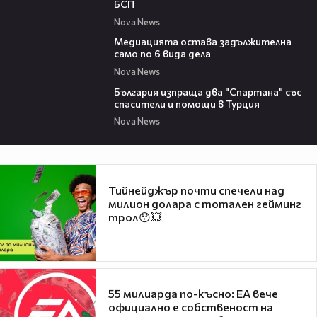
БСП
Nova News
23:10
Медиацията остава задължителна
само по 6 вида дела
Nova News
03:11
България изпраща два "Спартана" със
спасители и помощи в Турция
Nova News
Тийнейджър почти спечели над
милион долара с тотален гейминг
трол😯💥
55 милиарда по-късно: EA вече
официално е собственост на