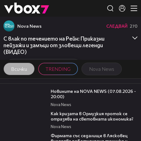
Member of
👾
Nova News
СЛЕДВАЙ
270
С влак по течението на Рейн: Приказни
пейзажи и замъци от зловещи легенди
(ВИДЕО)
Всички
TRENDING
Nova News
22:56
Новините на NOVA NEWS (07.08.2026 -
20:00)
Nova News
14:07
Как кризата в Ормузкия проток се
отразява на световната икономика?
Nova News
00:06
Фирмата със седалище в Лясковец
внедрява роботизирана техника и