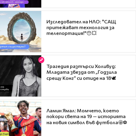
Изследовател на НЛО: "САЩ
притежават технология за
телепортация!"😯💥
Трагедия разтърси Холивуд:
Младата звезда от „Годзила
срещу Конг“ си отиде на 18🕊️
Ламин Ямал: Момчето, което
покори света на 19 — историята
на новия символ във футбола🤩⚽