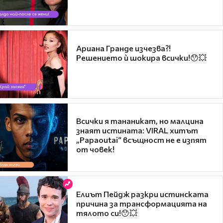
Ариана Гранде изчезва?!
Решението ѝ шокира всички!😯💥
Всички я тананикат, но малцина
знаят истината: VIRAL хитът
„Papaoutai“ всъщност не е изпят
от човек!
Елиът Пейдж разкри истинската
причина за трансформацията на
тялото си!😯💥