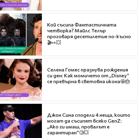
Кой съсипа Фантастичната
четворка? Майлс Телър
проговаря десетилетие по-късно
🎬👀💥
Селена Гомес празнува рождения
си ден: Как момичето от „Disney“
се превърна в световна икона🤩🎂
Джон Сина сподели 4 неща, които
могат да съсипят всяко GenZ:
„Ако ги имаш, провалът е
гарантиран“🧐💥