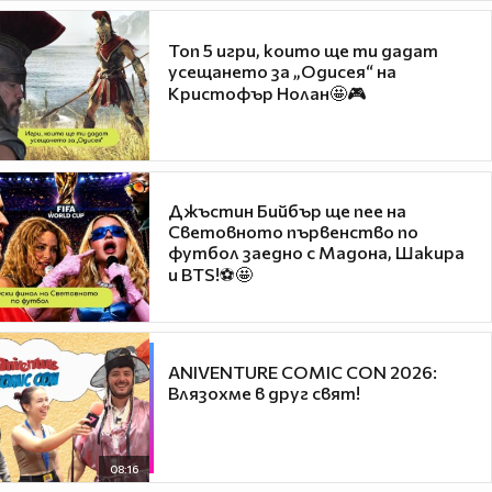
Топ 5 игри, които ще ти дадат
усещането за „Одисея“ на
Кристофър Нолан🤩🎮
Джъстин Бийбър ще пее на
Световното първенство по
футбол заедно с Мадона, Шакира
и BTS!⚽🤩
ANIVENTURE COMIC CON 2026:
Влязохме в друг свят!
08:16