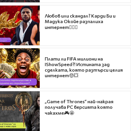
Любов или скандал? Карди Би и
Мадука Окойе разпалиха
интернет❤️‍🔥🔥
Плати ли FIFA милиони на
IShowSpeed?! Истината зад
сделката, която разтърси целия
интернет🤑💥
„Game of Thrones“ най-накрая
получава PC версията която
чакахме🎮🤩