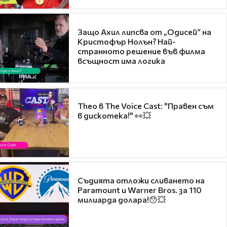
Защо Ахил липсва от „Одисей“ на
Кристофър Нолън? Най-
странното решение във филма
всъщност има логика
Theo в The Voice Cast: "Правен съм
в дискотека!" 👀💥
Съдията отложи сливането на
Paramount и Warner Bros. за 110
милиарда долара!😯💥