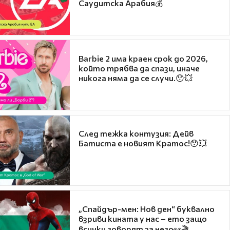
Саудитска Арабия💰
Barbie 2 има краен срок до 2026,
който трябва да спази, иначе
никога няма да се случи.😯💥
След тежка контузия: Дейв
Батиста е новият Кратос!😯💥
„Спайдър-мен: Нов ден“ буквално
взриви кината у нас – ето защо
всички говорят за него👀🎬