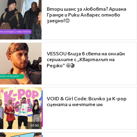
Втори шанс за любовта? Ариана
Гранде и Рики Алварес отново
заедно!😍
VESSOU влиза в света на онлайн
сериалите с „Кварталът на
Реджо“ 🤩🎬
VOID & Girl Code: Всичко за K-pop
сцената и мечтите им
07:50