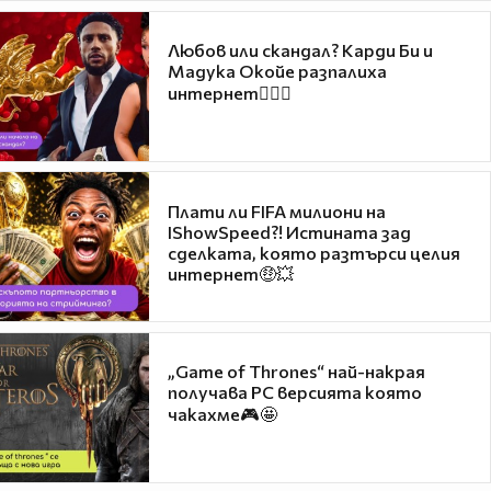
Любов или скандал? Карди Би и
Мадука Окойе разпалиха
интернет❤️‍🔥🔥
Плати ли FIFA милиони на
IShowSpeed?! Истината зад
сделката, която разтърси целия
интернет🤑💥
„Game of Thrones“ най-накрая
получава PC версията която
чакахме🎮🤩