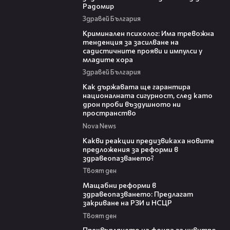
Радомир
Здравей България
09:42
Криминален психолог: Има тревожна
тенденция за засилване на
садистичните прояви и импулси у
младите хора
Здравей България
21:36
Как държавата ще гарантира
националната сигурност, след като
дрон проби въздушното ни
пространство
Nova News
14:58
Какви реакции предизвикаха новите
предложения за реформи в
здравеопазването?
Твоят ден
04:37
Мащабни реформи в
здравеопазването: Предлагат
закриване на РЗИ и НСЦР
Твоят ден
08:42
Прехвърлянето на фонда за инвитро