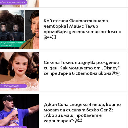
Кой съсипа Фантастичната
четворка? Майлс Телър
проговаря десетилетие по-късно
🎬👀💥
Селена Гомес празнува рождения
си ден: Как момичето от „Disney“
се превърна в световна икона🤩🎂
Джон Сина сподели 4 неща, които
могат да съсипят всяко GenZ:
„Ако ги имаш, провалът е
гарантиран“🧐💥