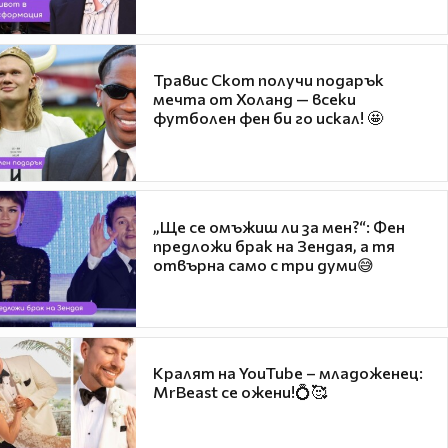
Травис Скот получи подарък
мечта от Холанд — всеки
футболен фен би го искал! 🤩
„Ще се омъжиш ли за мен?“: Фен
предложи брак на Зендая, а тя
отвърна само с три думи😅
Кралят на YouTube – младоженец:
MrBeast се ожени!💍🥰