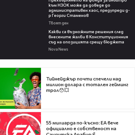
към НЗОК може да доведе до
административен хаос, предупреди д-
р Георги Стаменов
Твоят ден
09:59
Какви са възможните решения след
внесените жалби в Конституционния
съд на опозицията срещу бюджета
Nova News
Тийнейджър почти спечели над
милион долара с тотален гейминг
трол😯💥
55 милиарда по-късно: EA вече
официално е собственост на
Саудитска Арабия💰