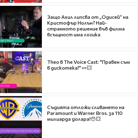
Защо Ахил липсва от „Одисей“ на
Кристофър Нолън? Най-
странното решение във филма
всъщност има логика
Theo в The Voice Cast: "Правен съм
в дискотека!" 👀💥
Съдията отложи сливането на
Paramount и Warner Bros. за 110
милиарда долара!😯💥