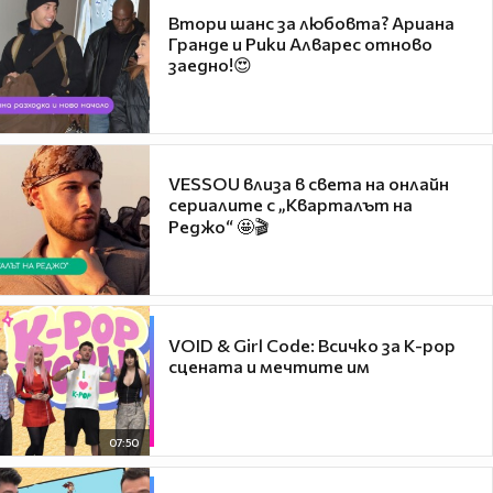
Втори шанс за любовта? Ариана
Гранде и Рики Алварес отново
заедно!😍
VESSOU влиза в света на онлайн
сериалите с „Кварталът на
Реджо“ 🤩🎬
VOID & Girl Code: Всичко за K-pop
сцената и мечтите им
07:50