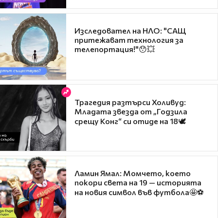
Изследовател на НЛО: "САЩ
притежават технология за
телепортация!"😯💥
Трагедия разтърси Холивуд:
Младата звезда от „Годзила
срещу Конг“ си отиде на 18🕊️
Ламин Ямал: Момчето, което
покори света на 19 — историята
на новия символ във футбола🤩⚽