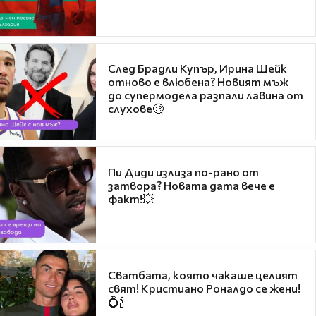
След Брадли Купър, Ирина Шейк
отново е влюбена? Новият мъж
до супермодела разпали лавина от
слухове🧐
Пи Диди излиза по-рано от
затвора? Новата дата вече е
факт!💥
Сватбата, която чакаше целият
свят! Кристиано Роналдо се жени!
💍🍾