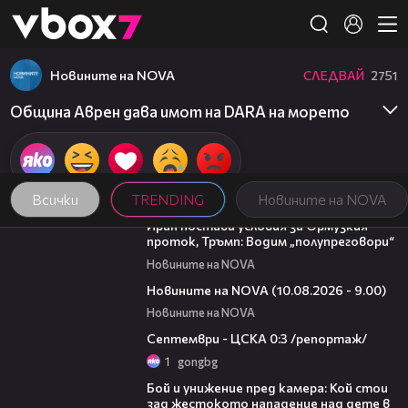
Member of
👾
Новините на NOVA
СЛЕДВАЙ
2751
Община Аврен дава имот на DARA на морето
Всички
TRENDING
Новините на NOVA
00:46
Иран постави условия за Ормузкия
проток, Тръмп: Водим „полупреговори“
Новините на NOVA
05:15
Новините на NOVA (10.08.2026 - 9.00)
Новините на NOVA
06:08
Септември - ЦСКА 0:3 /репортаж/
1
gongbg
06:12
Бой и унижение пред камера: Кой стои
зад жестокото нападение над дете в