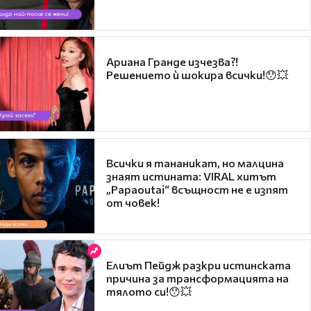
Ариана Гранде изчезва?!
Решението ѝ шокира всички!😯💥
Всички я тананикат, но малцина
знаят истината: VIRAL хитът
„Papaoutai“ всъщност не е изпят
от човек!
Елиът Пейдж разкри истинската
причина за трансформацията на
тялото си!😯💥