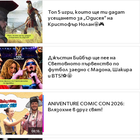
Топ 5 игри, които ще ти дадат
усещането за „Одисея“ на
Кристофър Нолан🤩🎮
Джъстин Бийбър ще пее на
Световното първенство по
футбол заедно с Мадона, Шакира
и BTS!⚽🤩
ANIVENTURE COMIC CON 2026:
Влязохме в друг свят!
08:16