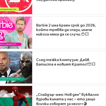
Barbie 2 има краен срок до 2026,
който трябва да спази, иначе
никога няма да се случи.😯💥
След тежка контузия: Дейв
Батиста е новият Кратос!😯💥
„Спайдър-мен: Нов ден“ буквално
взриви кината у нас – ето защо
всички говорят за него👀🎬