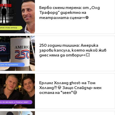
Бербо смени терена: от „Олд
Трафорд“ директно на
театралната сцена👀⚽
250 години тишина: Америка
зарови капсула, която никой жив
днес няма да отвори👀💥
Ерлинг Холанд ghost-на Том
Холанд?! 💀 Защо Спайдър-мен
остана на "seen"😅