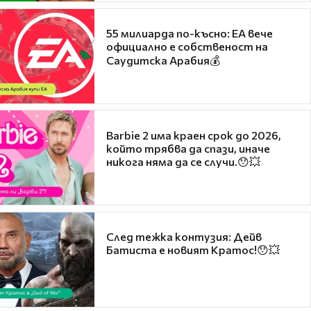
55 милиарда по-късно: EA вече
официално е собственост на
Саудитска Арабия💰
Barbie 2 има краен срок до 2026,
който трябва да спази, иначе
никога няма да се случи.😯💥
След тежка контузия: Дейв
Батиста е новият Кратос!😯💥