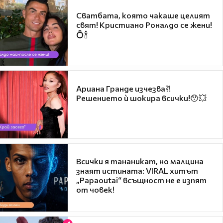
Сватбата, която чакаше целият
свят! Кристиано Роналдо се жени!
💍🍾
Ариана Гранде изчезва?!
Решението ѝ шокира всички!😯💥
Всички я тананикат, но малцина
знаят истината: VIRAL хитът
„Papaoutai“ всъщност не е изпят
от човек!