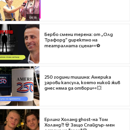
08:16
Бербо смени терена: от „Олд
Трафорд“ директно на
театралната сцена👀⚽
250 години тишина: Америка
зарови капсула, която никой жив
днес няма да отвори👀💥
Ерлинг Холанд ghost-на Том
Холанд?! 💀 Защо Спайдър-мен