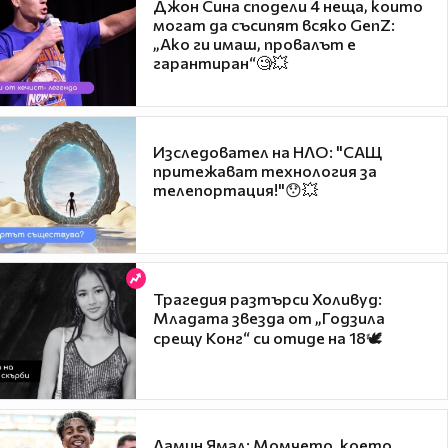
Джон Сина сподели 4 неща, които
могат да съсипят всяко GenZ:
„Ако ги имаш, провалът е
гарантиран“🧐💥
Изследовател на НЛО: "САЩ
притежават технология за
телепортация!"😯💥
Трагедия разтърси Холивуд:
Младата звезда от „Годзила
срещу Конг“ си отиде на 18🕊️
Ламин Ямал: Момчето, което