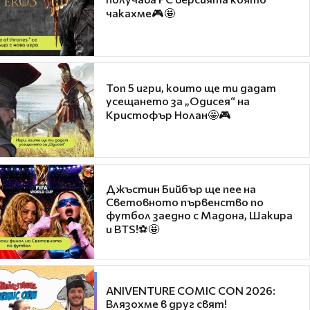
чакахме🎮🤩
Топ 5 игри, които ще ти дадат
усещането за „Одисея“ на
Кристофър Нолан🤩🎮
Джъстин Бийбър ще пее на
Световното първенство по
футбол заедно с Мадона, Шакира
и BTS!⚽🤩
ANIVENTURE COMIC CON 2026:
Влязохме в друг свят!