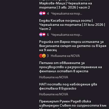
Маркова-Маца | Черешката на
тортата | 3 авг. 2026 | част 2
4
Черешката на тортата
16:45
Енджи Касабие посреща гости |
Черешката на тортата | 31 юли 2026 |
Част 2
6
Черешката на тортата
03:09
Родилка от Варна търси истината за
внезапната смърт на детето си в края
на 9 месец
3
Новините на NOVA
00:43
Петима от обвинените за
производство и разпространение на
фентанил остават в ареста
Новините на NOVA
02:02
НАП постави под наблюдение два
фестивала в Бургаско
Новините на NOVA
00:27
Премиерът Румен Радев свика
извънреден Съвет по сигурността към