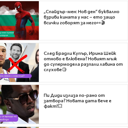
„Спайдър-мен: Нов ден“ буквално
взриви кината у нас – ето защо
всички говорят за него👀🎬
След Брадли Купър, Ирина Шейк
отново е влюбена? Новият мъж
до супермодела разпали лавина от
слухове🧐
Пи Диди излиза по-рано от
затвора? Новата дата вече е
факт!💥