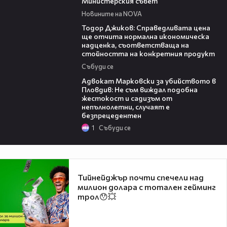
Министерския съвет
Новините на NOVA
14:10
Тодор Джиков: Справедливата цена
ще отчита нормална икономическа
надценка, съответстваща на
стойността на конкретния продукт
Събуди се
11:09
Адвокат Марковски за убийството в
Пловдив: Не съм виждал подобна
жестокост и садизъм от
непълнолетни, случаят е
безпрецедентен
1
Събуди се
Тийнейджър почти спечели над
милион долара с тотален гейминг
трол😯💥