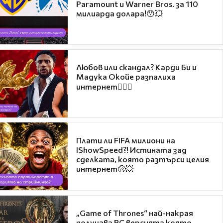
Paramount и Warner Bros. за 110
милиарда долара!😯💥
Любов или скандал? Карди Би и
Мадука Окойе разпалиха
интернет❤️‍🔥🔥
Плати ли FIFA милиони на
IShowSpeed?! Истината зад
сделката, която разтърси целия
интернет🤑💥
„Game of Thrones“ най-накрая
получава PC версията която