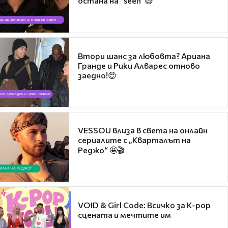
остана на "seen"😅
Втори шанс за любовта? Ариана
Гранде и Рики Алварес отново
заедно!😍
VESSOU влиза в света на онлайн
сериалите с „Кварталът на
Реджо“ 🤩🎬
VOID & Girl Code: Всичко за K-pop
сцената и мечтите им