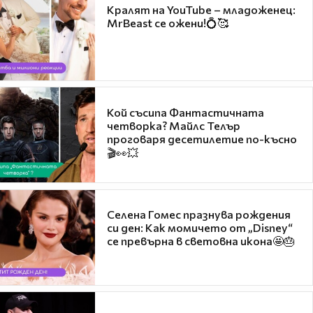
Кралят на YouTube – младоженец:
MrBeast се ожени!💍🥰
Кой съсипа Фантастичната
четворка? Майлс Телър
проговаря десетилетие по-късно
🎬👀💥
Селена Гомес празнува рождения
си ден: Как момичето от „Disney“
се превърна в световна икона🤩🎂