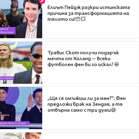
Елиът Пейдж разкри истинската
причина за трансформацията на
тялото си!😯💥
Травис Скот получи подарък
мечта от Холанд — всеки
футболен фен би го искал! 🤩
„Ще се омъжиш ли за мен?“: Фен
предложи брак на Зендая, а тя
отвърна само с три думи😅