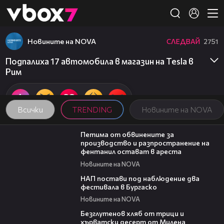
Member of
👾
Новините на NOVA
СЛЕДВАЙ
2751
Подпалиха 17 автомобила в магазин на Tesla в
Рим
Всички
TRENDING
Новините на NOVA
00:43
Петима от обвинените за
производство и разпространение на
фентанил остават в ареста
Новините на NOVA
02:02
НАП постави под наблюдение два
фестивала в Бургаско
Новините на NOVA
15:35
Безглутенов хляб от трици и
хърватски десерт от Милена