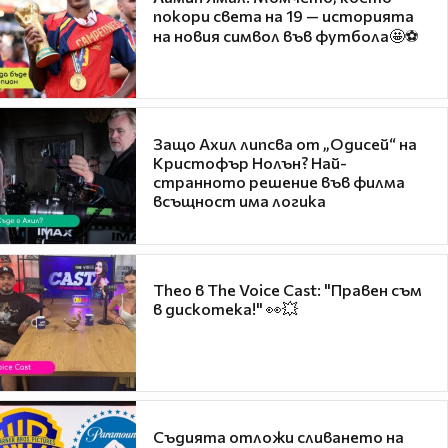
покори света на 19 — историята
на новия символ във футбола🤩⚽
Защо Ахил липсва от „Одисей“ на
Кристофър Нолън? Най-
странното решение във филма
всъщност има логика
Theo в The Voice Cast: "Правен съм
в дискотека!" 👀💥
Съдията отложи сливането на