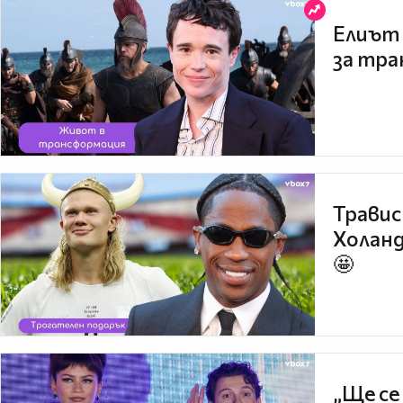
Елиът 
за тра
Травис
Холанд
🤩
„Ще се