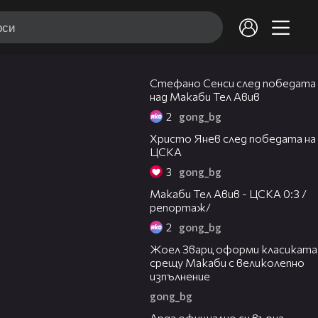
03:43
Стефано Сенси след победата
над Макаби Тел Авив
2
gong_bg
05:52
Христо Янев след победата на
ЦСКА
3
gong_bg
09:11
Макаби Тел Авив - ЦСКА 0:3 /
репортаж/
2
gong_bg
01:29
Жоел Зварц оформи класиката
срещу Макаби с великолепно
изпълнение
gong_bg
00:19
Арда официално си върна