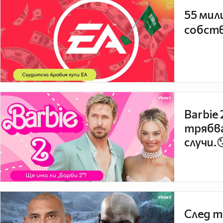
55 мил
собств
Barbie
трябва
случи.
След т