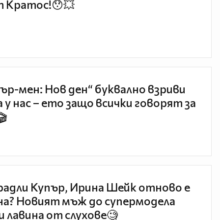
 Кратос!😯💥
ър-мен: Нов ден“ буквално взриви
 у нас – ето защо всички говорят за
🎬
радли Купър, Ирина Шейк отново е
а? Новият мъж до супермодела
и лавина от слухове🧐