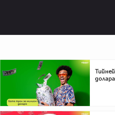
Тийней
долара