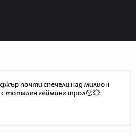
джър почти спечели над милион
 с тотален гейминг трол😯💥