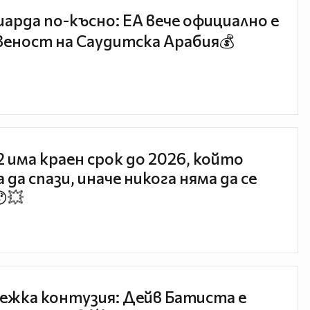
иарда по-късно: EA вече официално е
еност на Саудитска Арабия💰
 2 има краен срок до 2026, който
 да спази, иначе никога няма да се
😯💥
ежка контузия: Дейв Батиста е