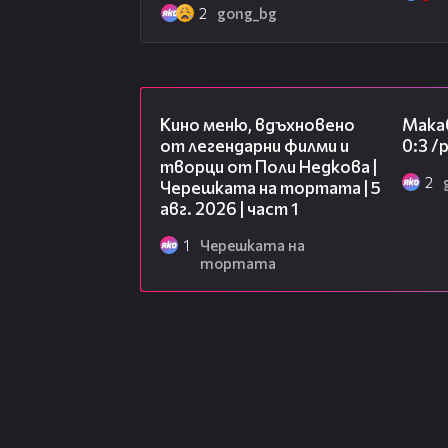
2
gong_bg
15:39
Кино меню, вдъхновено
Макаб
от легендарни филми и
0:3 
творци от Поли Недкова |
2
Черешката на тортата | 5
авг. 2026 | част 1
1
Черешката на
тортата