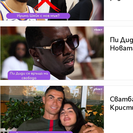
Пи Дид
Новата
Сватба
Кристи