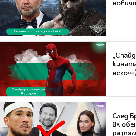
новият
„Спайд
кината
него👀
След Б
влюбен
разпал