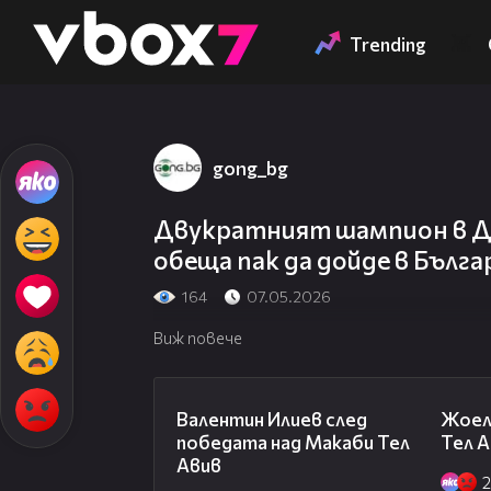
Member of
👾
Trending
gong_bg
Двукратният шампион в Д
обеща пак да дойде в Бълга
164
07.05.2026
Виж повече
06:38
Валентин Илиев след
Жоел
победата над Макаби Тел
Тел А
Авив