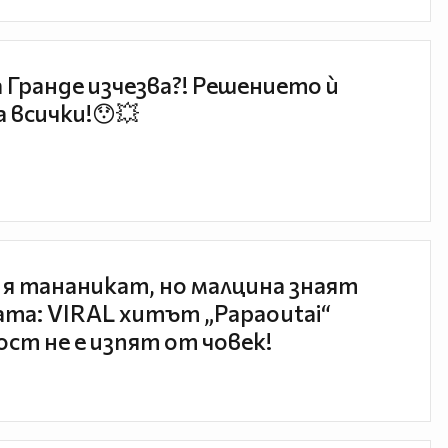
 Гранде изчезва?! Решението ѝ
 всички!😯💥
 я тананикат, но малцина знаят
та: VIRAL хитът „Papaoutai“
ст не е изпят от човек!