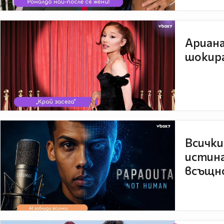
Ариана
шокира
Всички
истина
всъщно