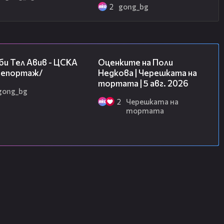
2
gong_bg
09:11
02:09
и Тел Авив - ЦСКА
Оценките на Поли
/репортаж/
Недкова | Черешката на
тортата | 5 авг. 2026
gong_bg
2
Черешката на
тортата