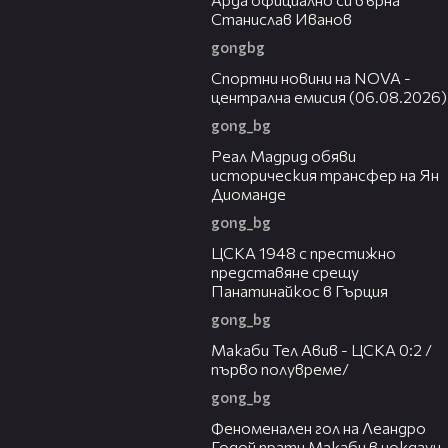
Станислав Иванов
gongbg
04:44
Спортни новини на NOVA -
централна емисия (06.08.2026)
gong_bg
00:29
Реал Мадрид обяви
историческия трансфер на Ян
Диоманде
gong_bg
01:28
ЦСКА 1948 с престижно
представяне срещу
Панатинайкос в Гърция
gong_bg
04:36
Макаби Тел Авив - ЦСКА 0:2 /
първо полувреме/
gong_bg
01:43
Феноменален гол на Леандро
Годой прати Макаби в нокдаун