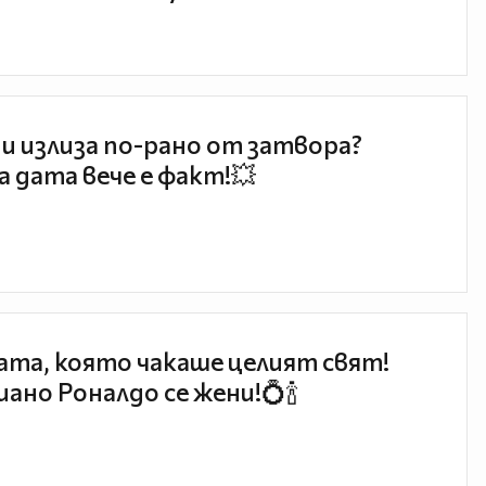
и излиза по-рано от затвора?
 дата вече е факт!💥
та, която чакаше целият свят!
ано Роналдо се жени!💍🍾