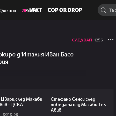
Quizbox
СЛЕДВАЙ
1256
жиро д'Италия Иван Басо
рия
02:27
03:43
 Цварц след Макаби
Стефано Сенси след
вив - ЦСКА
победата над Макаби Тел
Авив
2
gong_bg