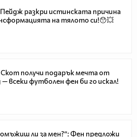
Пейдж разкри истинската причина
нсформацията на тялото си!😯💥
 Скот получи подарък мечта от
 — всеки футболен фен би го искал!
 омъжиш ли за мен?“: Фен предложи