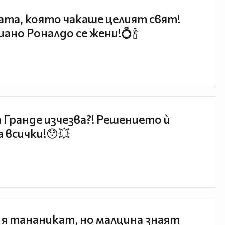
та, която чакаше целият свят!
ано Роналдо се жени!💍🍾
 Гранде изчезва?! Решението ѝ
 всички!😯💥
 я тананикат, но малцина знаят