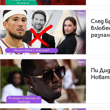
След Б
влюбен
разпал
Пи Дид
Новата