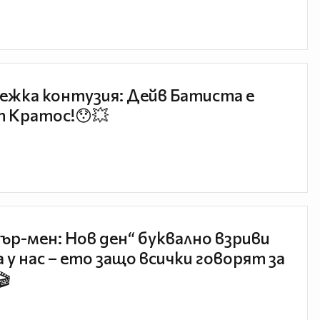
ежка контузия: Дейв Батиста е
 Кратос!😯💥
ър-мен: Нов ден“ буквално взриви
 у нас – ето защо всички говорят за
🎬