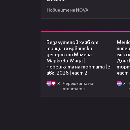
Новините на NOVA
15:35
Безглутенов хляб от
Меню
трици и хърватски
пипер
десерт от Милена
ъп к
Маркова-Маца |
Донск
Черешката на тортата | 3
торта
авг. 2026 | част 2
част 
3
Черешката на
3
тортата