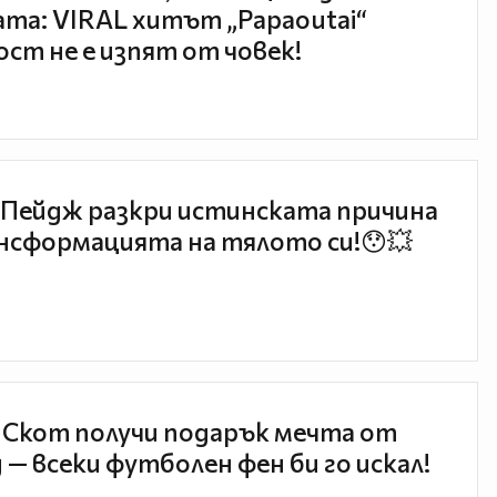
та: VIRAL хитът „Papaoutai“
ст не е изпят от човек!
Пейдж разкри истинската причина
нсформацията на тялото си!😯💥
 Скот получи подарък мечта от
 — всеки футболен фен би го искал!