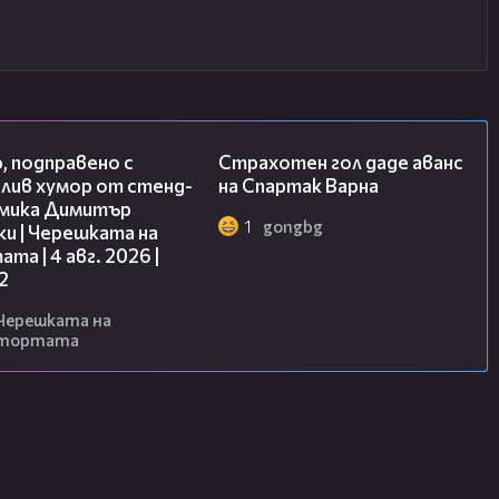
17:08
01:17
, подправено с
Страхотен гол даде аванс
лив хумор от стенд-
на Спартак Варна
омика Димитър
1
gongbg
и | Черешката на
та | 4 авг. 2026 |
2
Черешката на
тортата