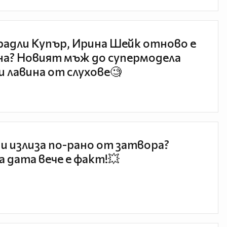
радли Купър, Ирина Шейк отново е
а? Новият мъж до супермодела
и лавина от слухове🧐
и излиза по-рано от затвора?
 дата вече е факт!💥