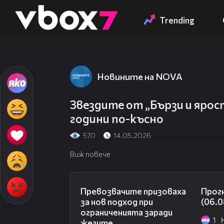
Member of
👾
Trending
Новините на NOVA
Звездите от „Бързи и ярост
години по-късно
570
14.05.2026
Виж повече
06:06
Превозвачите призоваха
Прог
за нов подход при
(06.0
ограниченията заради
1
жегите