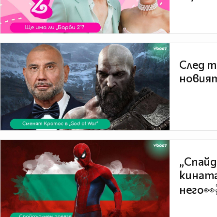
След т
новият
„Спайд
кината
него👀