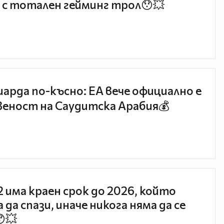
 с тотален гейминг трол😯💥
иарда по-късно: EA вече официално е
еност на Саудитска Арабия💰
 2 има краен срок до 2026, който
 да спази, иначе никога няма да се
😯💥