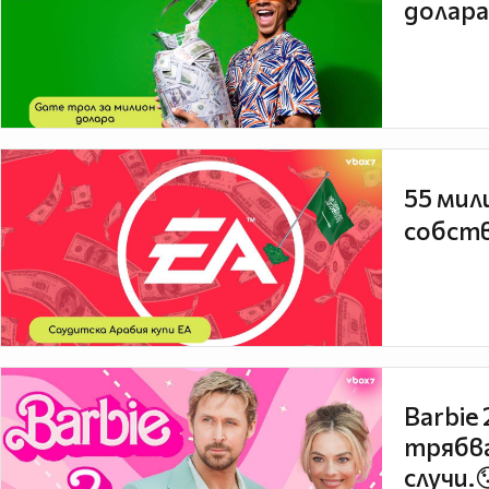
долара
55 мил
собств
Barbie
трябва
случи.