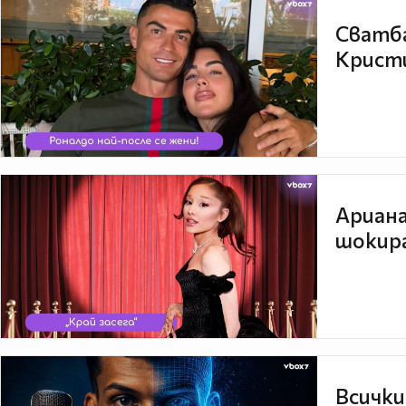
Сватба
Кристи
Ариана
шокира
Всички