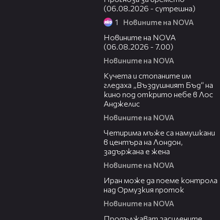
(06.08.2026 - сутрешна)
1
Новините на NOVA
05:35
Новините на NOVA
(06.08.2026 - 7.00)
Новините на NOVA
00:51
Кучета и стопаните им
гледаха „Въздушният Бъд“ на
кино под открито небе в Лос
Анджелис
Новините на NOVA
00:39
Четирима мъже са намушкани
в центъра на Лондон,
задържана е жена
Новините на NOVA
00:52
Иран може да поеме контрола
над Ормузкия проток
Новините на NOVA
00:44
Продължават засилените