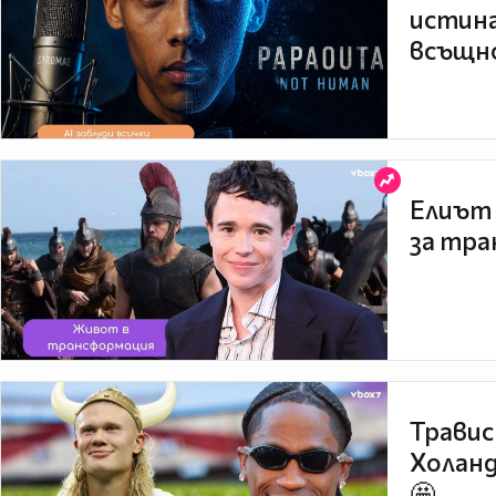
истина
всъщно
Елиът 
за тра
Травис
Холанд
🤩