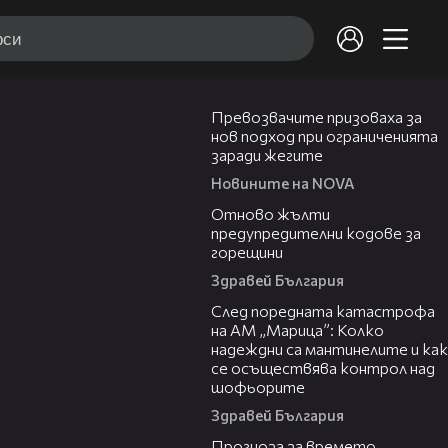
06:06
Превозвачите призоваха за
нов подход при ограниченията
заради жегите
Новините на NOVA
06:20
Отново жълти
предупредителни кодове за
горещини
Здравей България
05:06
След поредната катастрофа
на АМ „Марица”: Колко
надеждни са мантинелите и как
се осъществява контрол над
шофьорите
Здравей България
01:47
Прогноза за времето