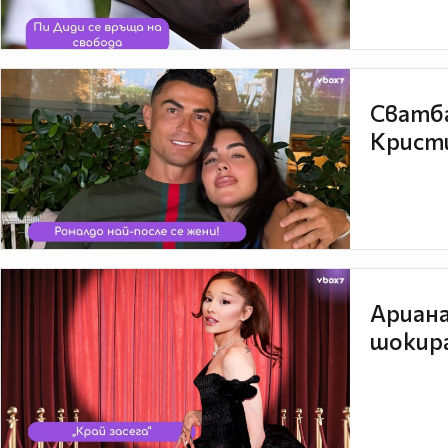
Сватба
Кристи
Ариана
шокира