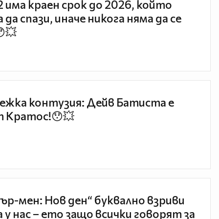
 2 има краен срок до 2026, който
 да спази, иначе никога няма да се
😯💥
ежка контузия: Дейв Батиста е
 Кратос!😯💥
ър-мен: Нов ден“ буквално взриви
 у нас – ето защо всички говорят за