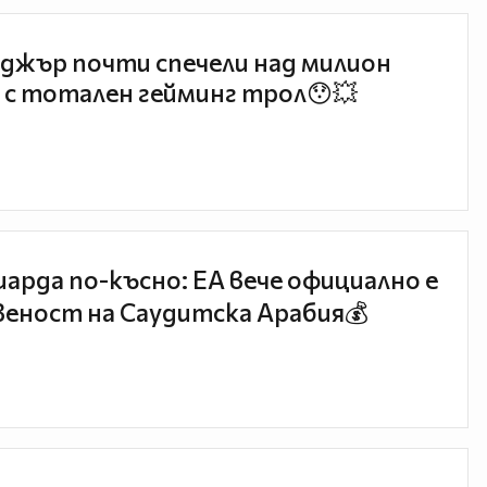
джър почти спечели над милион
 с тотален гейминг трол😯💥
иарда по-късно: EA вече официално е
еност на Саудитска Арабия💰