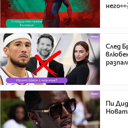
него👀
След Б
влюбен
разпал
Пи Дид
Новата