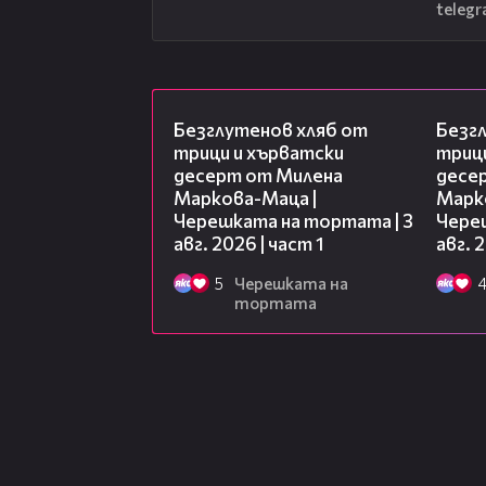
telegr
16:02
Безглутенов хляб от
Безг
трици и хърватски
триц
десерт от Милена
десе
Маркова-Маца |
Марк
Черешката на тортата | 3
Чере
авг. 2026 | част 1
авг. 
5
Черешката на
тортата