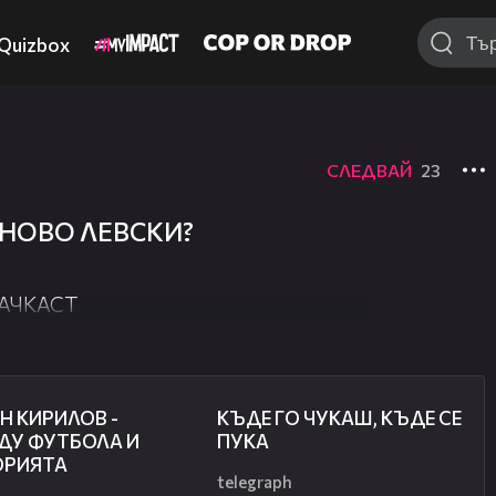
Quizbox
СЛЕДВАЙ
23
НОВО ЛЕВСКИ?
АЧКАСТ
50:51
49:33
Н КИРИЛОВ -
КЪДЕ ГО ЧУКАШ, КЪДЕ СЕ
ДУ ФУТБОЛА И
ПУКА
ОРИЯТА
telegraph