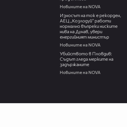
Новините на NOVA
03:40
Износът на ток е рекорден,
АЕЦ „Козлодуй“ работи
нормално въпреки ниските
нива на Дунав, увери
енергийният министър
Новините на NOVA
02:36
Убийството в Пловдив:
Съдът гледа мерките на
задържаните
Новините на NOVA