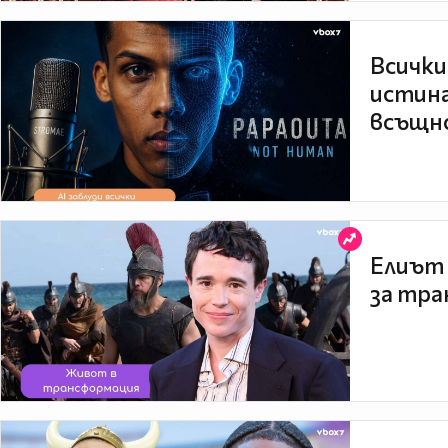
Всички
истина
всъщно
Елиът 
за тра