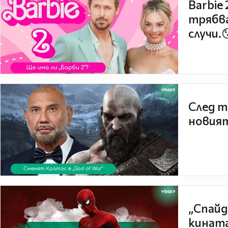
Barbie
трябва
случи.
След т
новият
„Спайд
кината