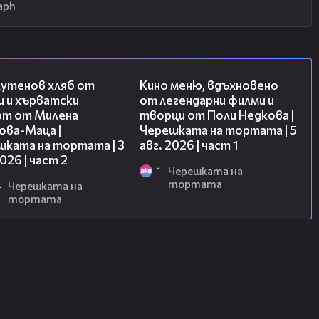
aph
15:35
15:39
лутенов хляб от
Кино меню, вдъхновено
и и хърватски
от легендарни филми и
рт от Милена
творци от Поли Недкова |
ова-Маца |
Черешката на тортата | 5
шката на тортата | 3
авг. 2026 | част 1
2026 | част 2
1
Черешката на
тортата
4
Черешката на
тортата