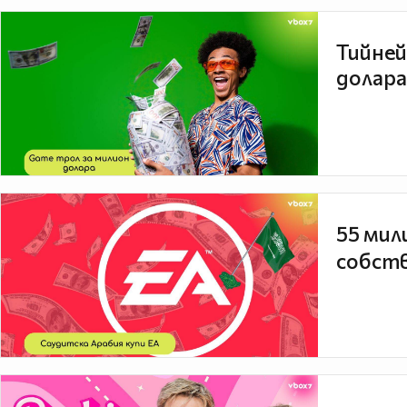
Тийней
долара
55 мил
собств