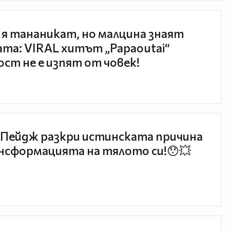
 я тананикат, но малцина знаят
та: VIRAL хитът „Papaoutai“
ст не е изпят от човек!
Пейдж разкри истинската причина
нсформацията на тялото си!😯💥