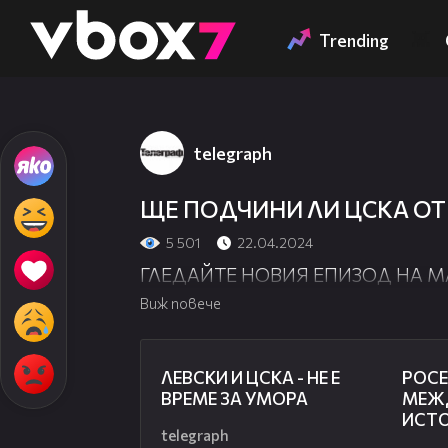
Member of
👾
Trending
telegraph
ЩЕ ПОДЧИНИ ЛИ ЦСКА ОТ
5 501
22.04.2024
ГЛЕДАЙТЕ НОВИЯ ЕПИЗОД НА М
Виж повече
31:36
ЛЕВСКИ И ЦСКА - НЕ Е
РОСЕ
ВРЕМЕ ЗА УМОРА
МЕЖ
ИСТ
telegraph