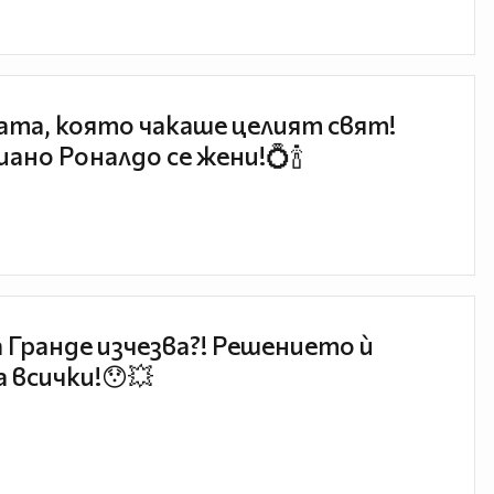
та, която чакаше целият свят!
ано Роналдо се жени!💍🍾
 Гранде изчезва?! Решението ѝ
 всички!😯💥