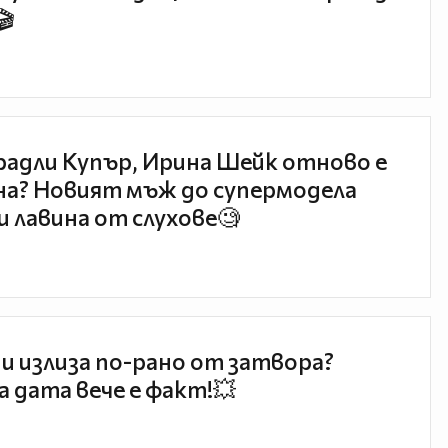
🎬
радли Купър, Ирина Шейк отново е
а? Новият мъж до супермодела
и лавина от слухове🧐
и излиза по-рано от затвора?
 дата вече е факт!💥