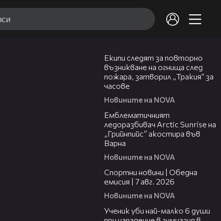
03:09
Екипи следят за повторно
възникване на огнища след
пожара, затворил „Тракия“ за
часове
Новините на NOVA
00:48
Емблематичният
ледоразбивач Arctic Sunrise на
„Грийнпийс” акостира във
Варна
Новините на NOVA
04:05
Спортни новини | Обедна
емисия | 7 aвг. 2026
Новините на NOVA
00:38
Ученик уби най-малко 6 души
при нападение в гимназия в