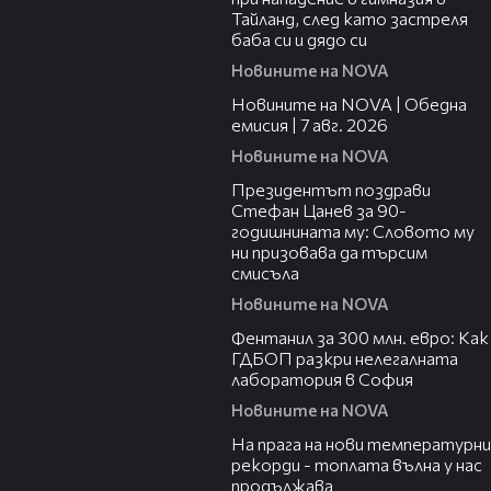
Тайланд, след като застреля
баба си и дядо си
Новините на NOVA
21:19
Новините на NOVA | Обедна
емисия | 7 авг. 2026
Новините на NOVA
00:38
Президентът поздрави
Стефан Цанев за 90-
годишнината му: Словото му
ни призовава да търсим
смисъла
Новините на NOVA
02:54
Фентанил за 300 млн. евро: Как
ГДБОП разкри нелегалната
лаборатория в София
Новините на NOVA
01:05
На прага на нови температурни
рекорди - топлата вълна у нас
продължава