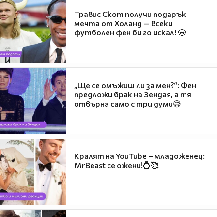
Травис Скот получи подарък
мечта от Холанд — всеки
футболен фен би го искал! 🤩
„Ще се омъжиш ли за мен?“: Фен
предложи брак на Зендая, а тя
отвърна само с три думи😅
Кралят на YouTube – младоженец:
MrBeast се ожени!💍🥰