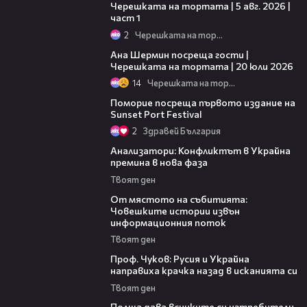
Черешката на тортата | 5 авг. 2026 |
част 1
2
Черешката на тортата
19:47
Ана Шермин посреща гости |
Черешката на тортата | 20 юли 2026
14
Черешката на тортата
05:54
Поморие посреща първото издание на
Sunset Port Festival
2
Здравей България
16:12
Анализатори: Конфликтът в Украйна
премина в нова фаза
Твоят ден
11:13
От мястото на събитията:
Човешките истории извън
информационния поток
Твоят ден
14:09
Проф. Чуков: Русия и Украйна
направиха крачка назад в исканията си
Твоят ден
07:45
Полша дава всичките си изтребители