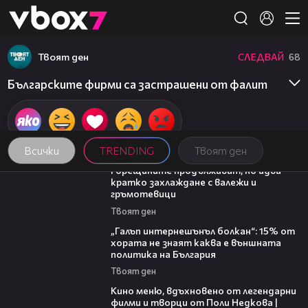
Member of
👾
Твоят ден
СЛЕДВАЙ
68
Българските фирми са застрашени от фалит
Всички
TRENDING
Твоят ден
02:31
Горещините продължават, но идва
кратко захлаждане с валежи и
гръмотевици
Твоят ден
08:08
„Галъп интернешънъл болкан“: 15% от
хората не знаят каква е външната
политика на България
Твоят ден
15:39
Кино меню, вдъхновено от легендарни
филми и творци от Поли Недкова |