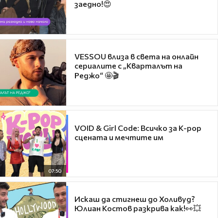
заедно!😍
VESSOU влиза в света на онлайн
сериалите с „Кварталът на
Реджо“ 🤩🎬
VOID & Girl Code: Всичко за K-pop
сцената и мечтите им
07:50
Искаш да стигнеш до Холивуд?
Юлиан Костов разкрива как!👀💥