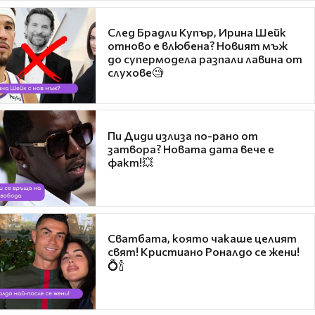
След Брадли Купър, Ирина Шейк
отново е влюбена? Новият мъж
до супермодела разпали лавина от
слухове🧐
Пи Диди излиза по-рано от
затвора? Новата дата вече е
факт!💥
Сватбата, която чакаше целият
свят! Кристиано Роналдо се жени!
💍🍾