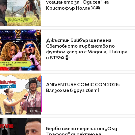
усещането за „Одисея“ на
Кристофър Нолан🤩🎮
Джъстин Бийбър ще пее на
Световното първенство по
футбол заедно с Мадона, Шакира
и BTS!⚽🤩
ANIVENTURE COMIC CON 2026:
Влязохме в друг свят!
08:16
Бербо смени терена: от „Олд
Трафорд“ директно на