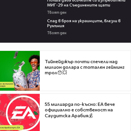
МИГ-29 на Съединените щати
Твоят ден
02:22
Спад в броя на украинците, влезли в
Румъния
Твоят ден
Тийнейджър почти спечели над
милион долара с тотален гейминг
трол😯💥
55 милиарда по-късно: EA вече
официално е собственост на
Саудитска Арабия💰