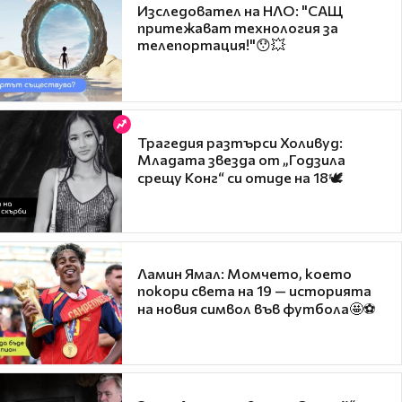
Изследовател на НЛО: "САЩ
притежават технология за
телепортация!"😯💥
Трагедия разтърси Холивуд:
Младата звезда от „Годзила
срещу Конг“ си отиде на 18🕊️
Ламин Ямал: Момчето, което
покори света на 19 — историята
на новия символ във футбола🤩⚽