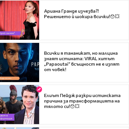
Ариана Гранде изчезва?!
Решението ѝ шокира всички!😯💥
Всички я тананикат, но малцина
знаят истината: VIRAL хитът
„Papaoutai“ всъщност не е изпят
от човек!
Елиът Пейдж разкри истинската
причина за трансформацията на
тялото си!😯💥