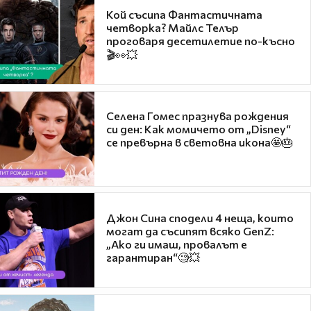
Кой съсипа Фантастичната
четворка? Майлс Телър
проговаря десетилетие по-късно
🎬👀💥
Селена Гомес празнува рождения
си ден: Как момичето от „Disney“
се превърна в световна икона🤩🎂
Джон Сина сподели 4 неща, които
могат да съсипят всяко GenZ:
„Ако ги имаш, провалът е
гарантиран“🧐💥