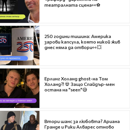
театралната сцена👀⚽
250 години тишина: Америка
зарови капсула, която никой жив
днес няма да отвори👀💥
Ерлинг Холанд ghost-на Том
Холанд?! 💀 Защо Спайдър-мен
остана на "seen"😅
Втори шанс за любовта? Ариана
Гранде и Рики Алварес отново