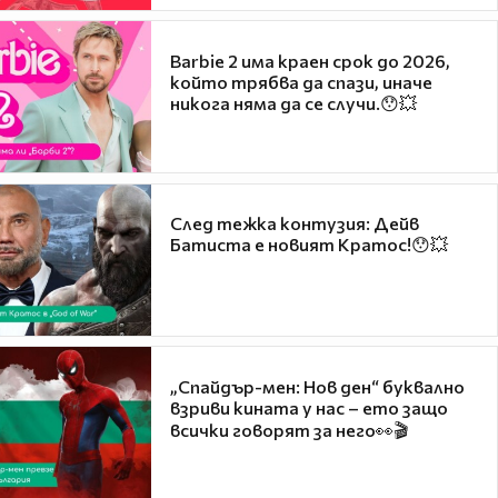
Barbie 2 има краен срок до 2026,
който трябва да спази, иначе
никога няма да се случи.😯💥
След тежка контузия: Дейв
Батиста е новият Кратос!😯💥
„Спайдър-мен: Нов ден“ буквално
взриви кината у нас – ето защо
всички говорят за него👀🎬