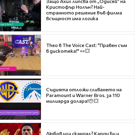
Защо Ахил липсва от „Одисей“ на
Кристофър Нолън? Най-
странното решение във филма
всъщност има логика
Theo в The Voice Cast: "Правен съм
в дискотека!" 👀💥
Съдията отложи сливането на
Paramount и Warner Bros. за 110
милиарда долара!😯💥
Любов или скандал? Карди Би и