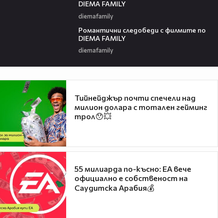
DIEMA FAMILY
diemafamily
00:36
Романтични следобеди с филмите по
DIEMA FAMILY
diemafamily
Тийнейджър почти спечели над
милион долара с тотален гейминг
трол😯💥
55 милиарда по-късно: EA вече
официално е собственост на
Саудитска Арабия💰