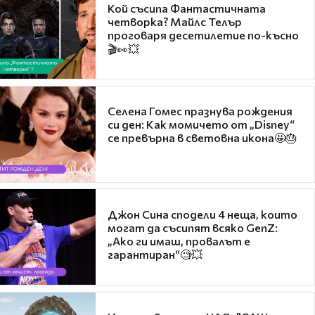
Кой съсипа Фантастичната
четворка? Майлс Телър
проговаря десетилетие по-късно
🎬👀💥
Селена Гомес празнува рождения
си ден: Как момичето от „Disney“
се превърна в световна икона🤩🎂
Джон Сина сподели 4 неща, които
могат да съсипят всяко GenZ:
„Ако ги имаш, провалът е
гарантиран“🧐💥