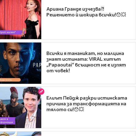
Ариана Гранде изчезва?!
Решението ѝ шокира всички!😯💥
Всички я тананикат, но малцина
знаят истината: VIRAL хитът
„Papaoutai“ всъщност не е изпят
от човек!
Елиът Пейдж разкри истинската
причина за трансформацията на
тялото си!😯💥