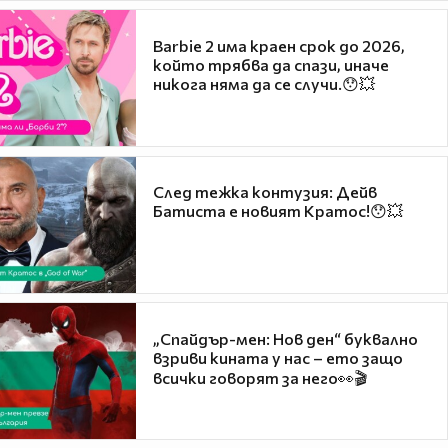
Barbie 2 има краен срок до 2026,
който трябва да спази, иначе
никога няма да се случи.😯💥
След тежка контузия: Дейв
Батиста е новият Кратос!😯💥
„Спайдър-мен: Нов ден“ буквално
взриви кината у нас – ето защо
всички говорят за него👀🎬