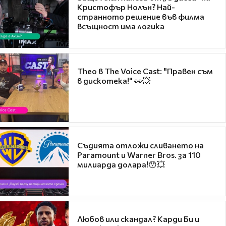
Кристофър Нолън? Най-
странното решение във филма
всъщност има логика
Theo в The Voice Cast: "Правен съм
в дискотека!" 👀💥
Съдията отложи сливането на
Paramount и Warner Bros. за 110
милиарда долара!😯💥
Любов или скандал? Карди Би и