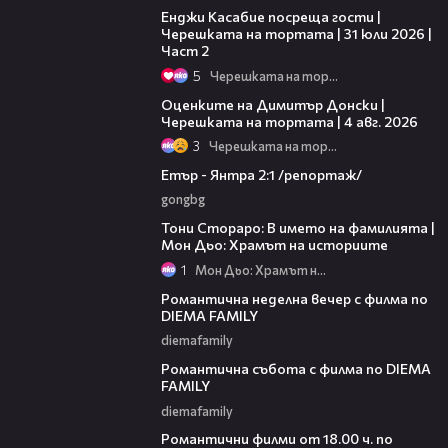
Енджи Касабие посреща гости |
Черешката на тортата | 31 юли 2026 |
Част 2
5
Черешката на тортата
16:45
Оценките на Димитър Донски |
Черешката на тортата | 4 авг. 2026
3
Черешката на тортата
06:23
Етър - Янтра 2:1 /репортаж/
gongbg
01:17:16
Тони Стораро: В името на фамилията |
Мон Дьо: Храмът на историите
1
Мон Дьо: Храмът на историите
00:20
Романтична неделна вечер с филма по
DIEMA FAMILY
diemafamily
00:21
Романтична събота с филма по DIEMA
FAMILY
diemafamily
00:36
Романтични филми от 18.00 ч. по