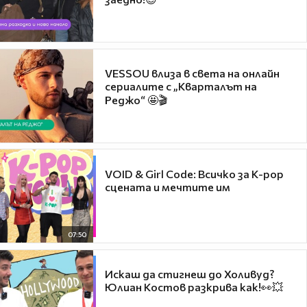
VESSOU влиза в света на онлайн
сериалите с „Кварталът на
Реджо“ 🤩🎬
VOID & Girl Code: Всичко за K-pop
сцената и мечтите им
07:50
Искаш да стигнеш до Холивуд?
Юлиан Костов разкрива как!👀💥