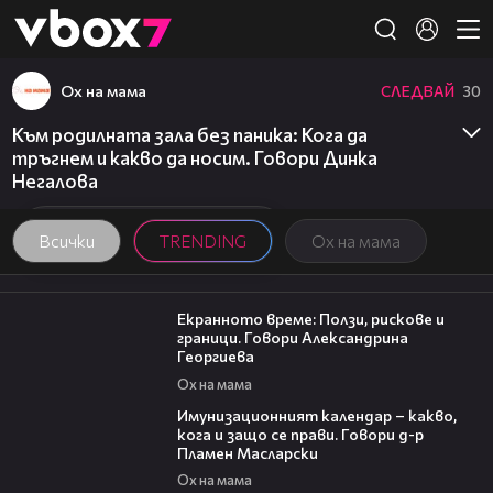
Member of
👾
Ох на мама
СЛЕДВАЙ
30
Към родилната зала без паника: Кога да
тръгнем и какво да носим. Говори Динка
Негалова
Всички
TRENDING
Ох на мама
22:19
Екранното време: Ползи, рискове и
граници. Говори Александрина
Георгиева
Ох на мама
24:07
Имунизационният календар – какво,
кога и защо се прави. Говори д-р
Пламен Масларски
Ох на мама
16:45