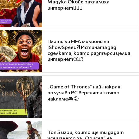
Мадука Окойе разпалиха
интернет❤️‍🔥🔥
Плати ли FIFA милиони на
IShowSpeed?! Истината зад
сделката, която разтърси целия
интернет🤑💥
„Game of Thrones“ най-накрая
получава PC версията която
чакахме🎮🤩
Топ 5 игри, които ще ти дадат
усещането за „Одисея“ на