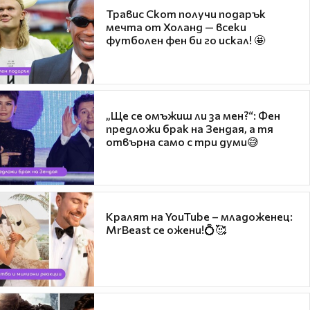
Травис Скот получи подарък
мечта от Холанд — всеки
футболен фен би го искал! 🤩
„Ще се омъжиш ли за мен?“: Фен
предложи брак на Зендая, а тя
отвърна само с три думи😅
Кралят на YouTube – младоженец:
MrBeast се ожени!💍🥰