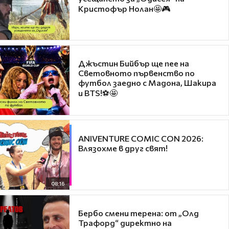
Кристофър Нолан🤩🎮
Джъстин Бийбър ще пее на
Световното първенство по
футбол заедно с Мадона, Шакира
и BTS!⚽🤩
ANIVENTURE COMIC CON 2026:
Влязохме в друг свят!
08:16
Бербо смени терена: от „Олд
Трафорд“ директно на