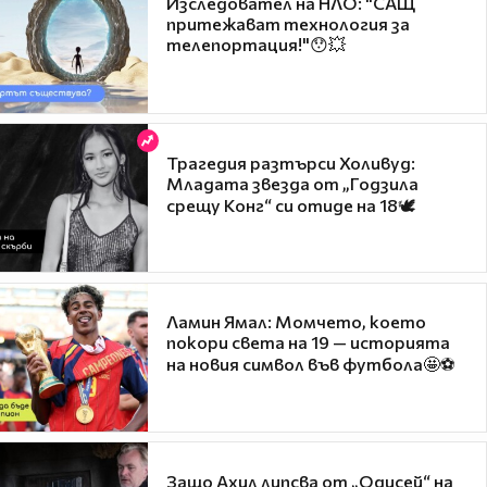
Изследовател на НЛО: "САЩ
притежават технология за
телепортация!"😯💥
Трагедия разтърси Холивуд:
Младата звезда от „Годзила
срещу Конг“ си отиде на 18🕊️
Ламин Ямал: Момчето, което
покори света на 19 — историята
на новия символ във футбола🤩⚽
Защо Ахил липсва от „Одисей“ на