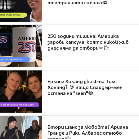
театралната сцена👀⚽
250 години тишина: Америка
зарови капсула, която никой жив
днес няма да отвори👀💥
Ерлинг Холанд ghost-на Том
Холанд?! 💀 Защо Спайдър-мен
остана на "seen"😅
Втори шанс за любовта? Ариана
Гранде и Рики Алварес отново
заедно!😍