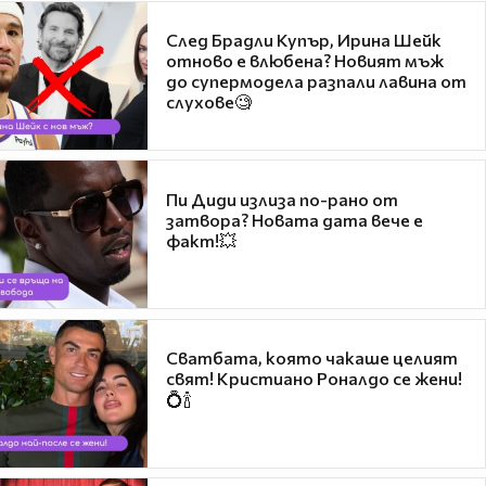
След Брадли Купър, Ирина Шейк
отново е влюбена? Новият мъж
до супермодела разпали лавина от
слухове🧐
Пи Диди излиза по-рано от
затвора? Новата дата вече е
факт!💥
Сватбата, която чакаше целият
свят! Кристиано Роналдо се жени!
💍🍾