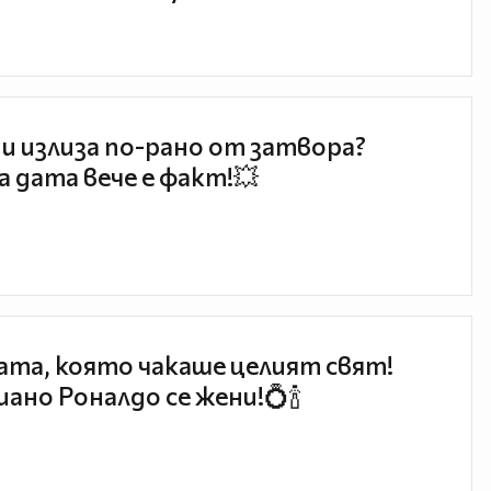
и излиза по-рано от затвора?
 дата вече е факт!💥
та, която чакаше целият свят!
ано Роналдо се жени!💍🍾