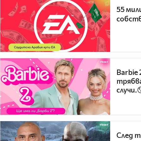
55 мил
собств
Barbie
трябва
случи.
След т