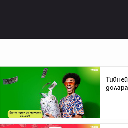
Тийней
долара