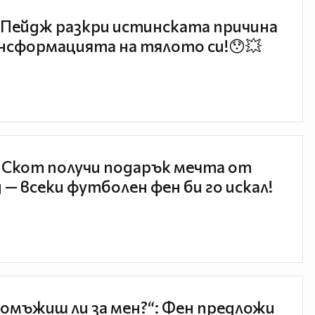
Пейдж разкри истинската причина
нсформацията на тялото си!😯💥
 Скот получи подарък мечта от
 — всеки футболен фен би го искал!
 омъжиш ли за мен?“: Фен предложи