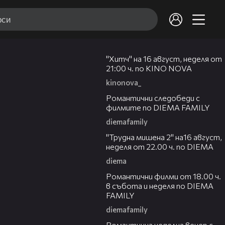
00:30
"Хитч" на 16 август, неделя от
21:00 ч. по KINO NOVA
kinonova_
00:31
Романтични следобеди с
филмите по DIEMA FAMILY
diemafamily
00:31
"Трудна мишена 2" на16 август,
неделя от 22.00 ч. по DIEMA
diema
00:36
Романтични филми от 18.00 ч.
в събота и неделя по DIEMA
FAMILY
diemafamily
00:21
Романтичнa неделна вечер с