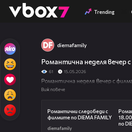
Member of
👾
Trending
diemafamily
Романтична неделя вечер с
61
15.05.2026
Романтична неделя вечер с филм
Виж повече
00:31
Романтични следобеди с
Рома
филмите по DIEMA FAMILY
18.00
по D
diemafamily