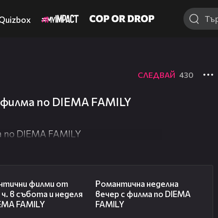
Quizbox
СЛЕДВАЙ
430
 филма по DIEMA FAMILY
а по DIEMA FAMILY
00:36
00:21
нтични филми от
Романтичнa неделна
 ч. в събота и неделя
вечер с филма по DIEMA
IEMA FAMILY
FAMILY