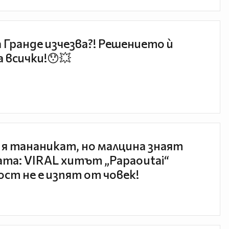
 Гранде изчезва?! Решението ѝ
 всички!😯💥
 я тананикат, но малцина знаят
та: VIRAL хитът „Papaoutai“
ст не е изпят от човек!