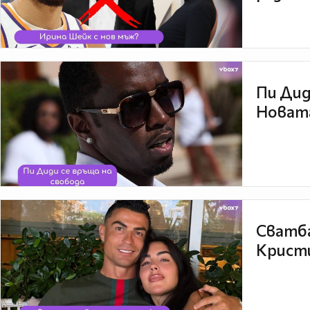
Пи Дид
Новата
Сватба
Кристи