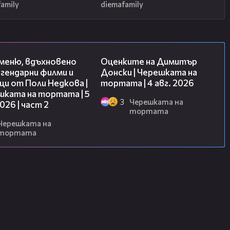
amily
diemafamily
15:31
16:45
 меню, вдъхновено
Оценките на Димитър
гендарни филми и
Донски | Черешката на
и от Поли Недкова |
тортата | 4 авг. 2026
шката на тортата | 5
3
Черешката на
2026 | част 2
тортата
Черешката на
тортата