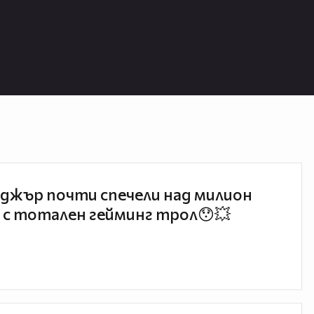
джър почти спечели над милион
 с тотален гейминг трол😯💥