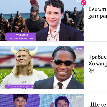
Елиът 
за тра
Травис
Холанд
🤩
„Ще се