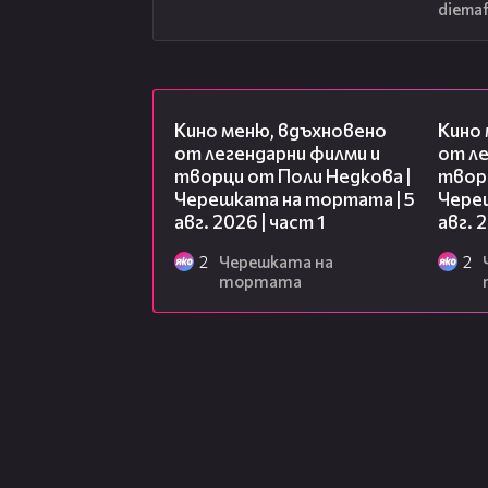
diemaf
15:39
Кино меню, вдъхновено
Кино
от легендарни филми и
от ле
творци от Поли Недкова |
творц
Черешката на тортата | 5
Чере
авг. 2026 | част 1
авг. 
2
Черешката на
2
тортата