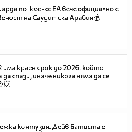
иарда по-късно: EA вече официално е
еност на Саудитска Арабия💰
 2 има краен срок до 2026, който
 да спази, иначе никога няма да се
😯💥
ежка контузия: Дейв Батиста е