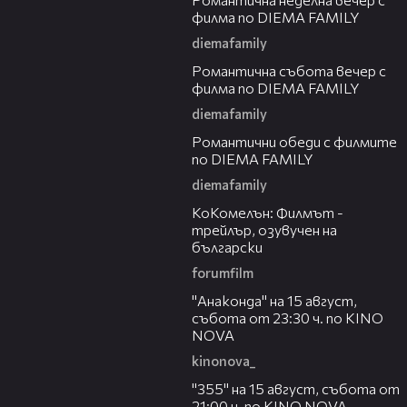
филма по DIEMA FAMILY
diemafamily
00:20
Романтичнa събота вечер с
филма по DIEMA FAMILY
diemafamily
00:32
Романтични обеди с филмите
по DIEMA FAMILY
diemafamily
01:06
КоКомелън: Филмът -
трейлър, озувучен на
български
forumfilm
00:30
"Анаконда" на 15 август,
събота от 23:30 ч. по KINO
NOVA
kinonova_
00:31
"355" на 15 август, събота от
21:00 ч. по KINO NOVA