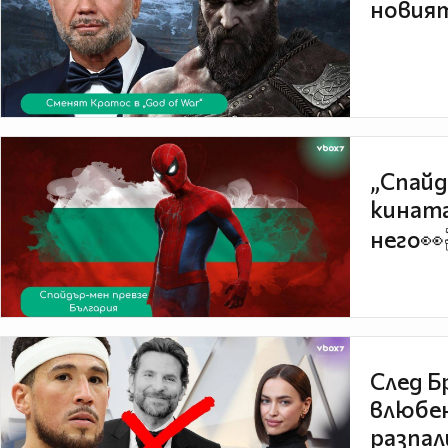
новият
„Спайд
кината
него👀
След Б
влюбен
разпал