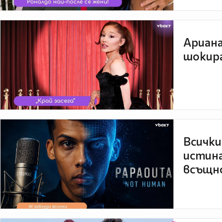
Ариана
шокира
Всички
истина
всъщно