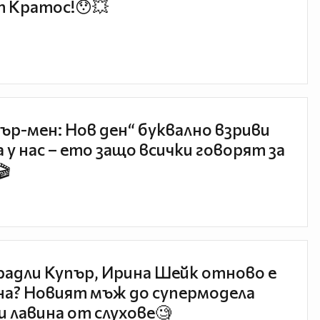
 Кратос!😯💥
ър-мен: Нов ден“ буквално взриви
 у нас – ето защо всички говорят за
🎬
радли Купър, Ирина Шейк отново е
а? Новият мъж до супермодела
и лавина от слухове🧐