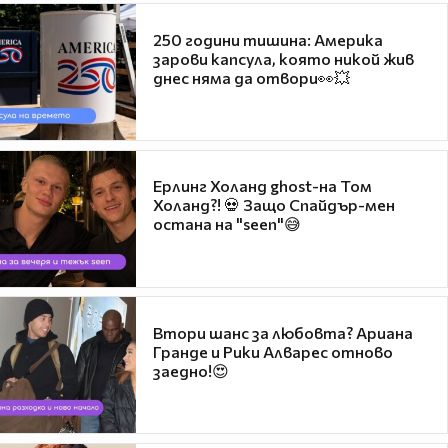
250 години тишина: Америка
зарови капсула, която никой жив
днес няма да отвори👀💥
Ерлинг Холанд ghost-на Том
Холанд?! 💀 Защо Спайдър-мен
остана на "seen"😅
Втори шанс за любовта? Ариана
Гранде и Рики Алварес отново
заедно!😍