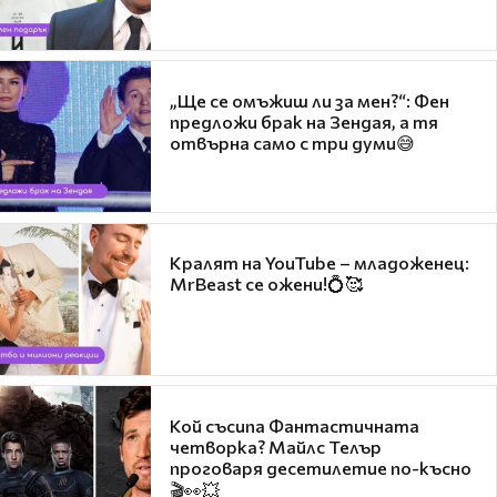
„Ще се омъжиш ли за мен?“: Фен
предложи брак на Зендая, а тя
отвърна само с три думи😅
Кралят на YouTube – младоженец:
MrBeast се ожени!💍🥰
Кой съсипа Фантастичната
четворка? Майлс Телър
проговаря десетилетие по-късно
🎬👀💥