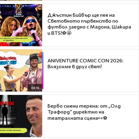
Джъстин Бийбър ще пее на
Световното първенство по
футбол заедно с Мадона, Шакира
и BTS!⚽🤩
ANIVENTURE COMIC CON 2026:
Влязохме в друг свят!
08:16
Бербо смени терена: от „Олд
Трафорд“ директно на
театралната сцена👀⚽