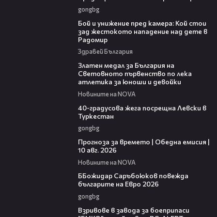
gongbg
06:12
Бой и унижение пред камера: Кой стои
зад жестокото нападение над дете в
Радомир
Здравей България
01:02
Златен медал за България на
Световното първенство по лека
атлетика за юноши и девойки
Новините на NOVA
01:10
40-градусова жега посрещна Левски в
Туркестан
gongbg
01:53
Прогноза за времето | Обедна емисия |
10 авг. 2026
Новините на NOVA
01:18
ББожидар Саръбоюков повежда
българите на Евро 2026
gongbg
00:34
Взривове в завода за боеприпаси