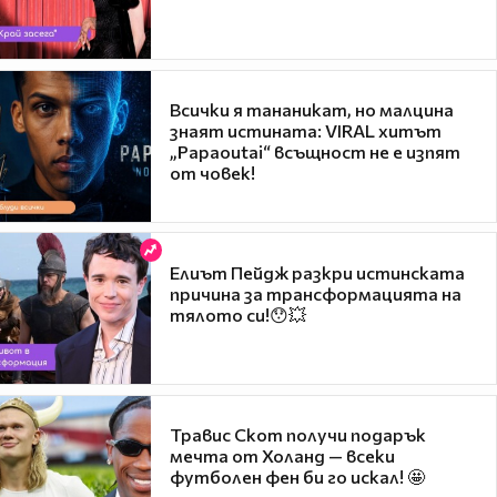
Всички я тананикат, но малцина
знаят истината: VIRAL хитът
„Papaoutai“ всъщност не е изпят
от човек!
Елиът Пейдж разкри истинската
причина за трансформацията на
тялото си!😯💥
Травис Скот получи подарък
мечта от Холанд — всеки
футболен фен би го искал! 🤩