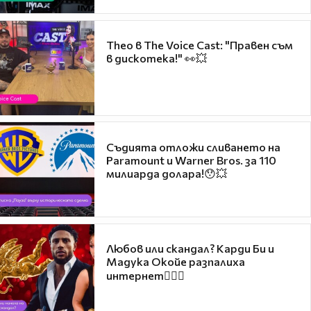
Theo в The Voice Cast: "Правен съм
в дискотека!" 👀💥
Съдията отложи сливането на
Paramount и Warner Bros. за 110
милиарда долара!😯💥
Любов или скандал? Карди Би и
Мадука Окойе разпалиха
интернет❤️‍🔥🔥