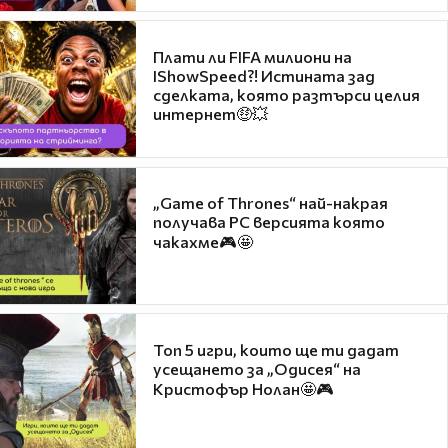
Плати ли FIFA милиони на
IShowSpeed?! Истината зад
сделката, която разтърси целия
интернет🤑💥
„Game of Thrones“ най-накрая
получава PC версията която
чакахме🎮🤩
Топ 5 игри, които ще ти дадат
усещането за „Одисея“ на
Кристофър Нолан🤩🎮