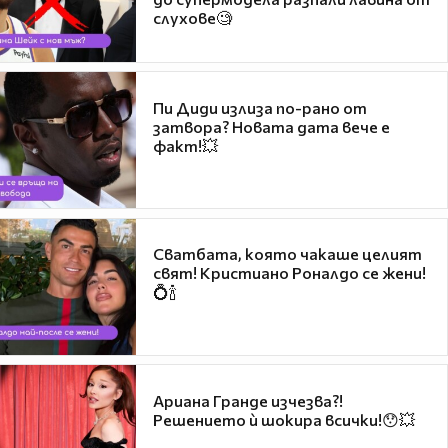
слухове🧐
Пи Диди излиза по-рано от
затвора? Новата дата вече е
факт!💥
Сватбата, която чакаше целият
свят! Кристиано Роналдо се жени!
💍🍾
Ариана Гранде изчезва?!
Решението ѝ шокира всички!😯💥