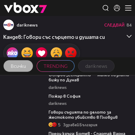
Member of
👾
dariknews
СЛЕДВАЙ
84
Кандев: Говори със сърцето и душата си
Всички
TRENDING
dariknews
00:04
Остров „Есперанто“ – малко познато
бижу по Дунав
dariknews
00:20
Пожар в София
dariknews
16:28
Говори съдията по делото за
жестокото убийство в Пловдив
5
Здравей България
05:30
Преди кръга: Ботев - Спартак Варна