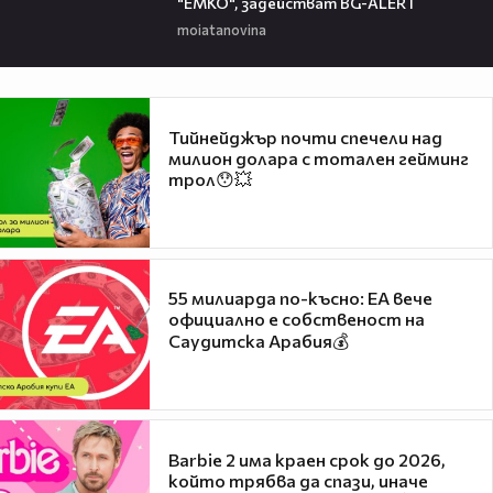
"ЕМКО", задействат BG-ALERT
moiatanovina
Тийнейджър почти спечели над
милион долара с тотален гейминг
трол😯💥
55 милиарда по-късно: EA вече
официално е собственост на
Саудитска Арабия💰
Barbie 2 има краен срок до 2026,
който трябва да спази, иначе