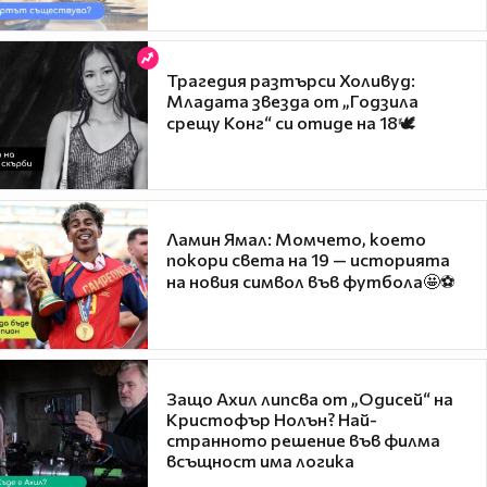
Трагедия разтърси Холивуд:
Младата звезда от „Годзила
срещу Конг“ си отиде на 18🕊️
Ламин Ямал: Момчето, което
покори света на 19 — историята
на новия символ във футбола🤩⚽
Защо Ахил липсва от „Одисей“ на
Кристофър Нолън? Най-
странното решение във филма
всъщност има логика