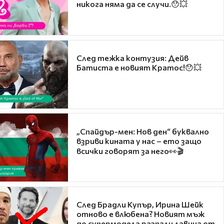
никога няма да се случи.😯💥
След тежка контузия: Дейв
Батиста е новият Кратос!😯💥
„Спайдър-мен: Нов ден“ буквално
взриви кината у нас – ето защо
всички говорят за него👀🎬
След Брадли Купър, Ирина Шейк
отново е влюбена? Новият мъж
до супермодела разпали лавина от