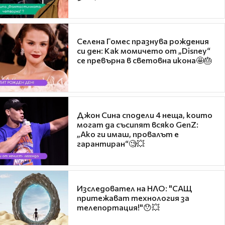
Селена Гомес празнува рождения
си ден: Как момичето от „Disney“
се превърна в световна икона🤩🎂
Джон Сина сподели 4 неща, които
могат да съсипят всяко GenZ:
„Ако ги имаш, провалът е
гарантиран“🧐💥
Изследовател на НЛО: "САЩ
притежават технология за
телепортация!"😯💥