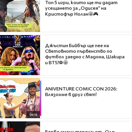
Топ 5 игри, които ще ти дадат
усещането за „Одисея“ на
Кристофър Нолан🤩🎮
Джъстин Бийбър ще пее на
Световното първенство по
футбол заедно с Мадона, Шакира
и BTS!⚽🤩
ANIVENTURE COMIC CON 2026:
Влязохме в друг свят!
08:16
Бербо смени терена: от „Олд