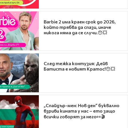
Barbie 2 има краен срок до 2026,
който трябва да спази, иначе
никога няма да се случи.😯💥
След тежка контузия: Дейв
Батиста е новият Кратос!😯💥
„Спайдър-мен: Нов ден“ буквално
взриви кината у нас – ето защо
всички говорят за него👀🎬