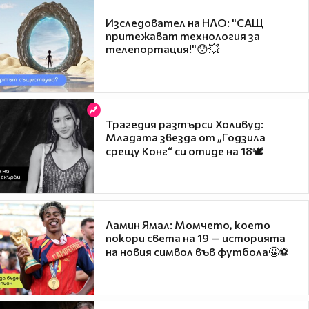
Изследовател на НЛО: "САЩ
притежават технология за
телепортация!"😯💥
Трагедия разтърси Холивуд:
Младата звезда от „Годзила
срещу Конг“ си отиде на 18🕊️
Ламин Ямал: Момчето, което
покори света на 19 — историята
на новия символ във футбола🤩⚽