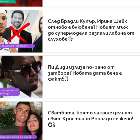
След Брадли Купър, Ирина Шейк
отново е влюбена? Новият мъж
до супермодела разпали лавина от
слухове🧐
Пи Диди излиза по-рано от
затвора? Новата дата вече е
факт!💥
Сватбата, която чакаше целият
свят! Кристиано Роналдо се жени!
💍🍾