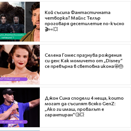
Кой съсипа Фантастичната
четворка? Майлс Телър
проговаря десетилетие по-късно
🎬👀💥
Селена Гомес празнува рождения
си ден: Как момичето от „Disney“
се превърна в световна икона🤩🎂
Джон Сина сподели 4 неща, които
могат да съсипят всяко GenZ:
„Ако ги имаш, провалът е
гарантиран“🧐💥