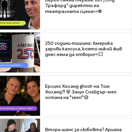
Трафорд“ директно на
театралната сцена👀⚽
250 години тишина: Америка
зарови капсула, която никой жив
днес няма да отвори👀💥
Ерлинг Холанд ghost-на Том
Холанд?! 💀 Защо Спайдър-мен
остана на "seen"😅
Втори шанс за любовта? Ариана