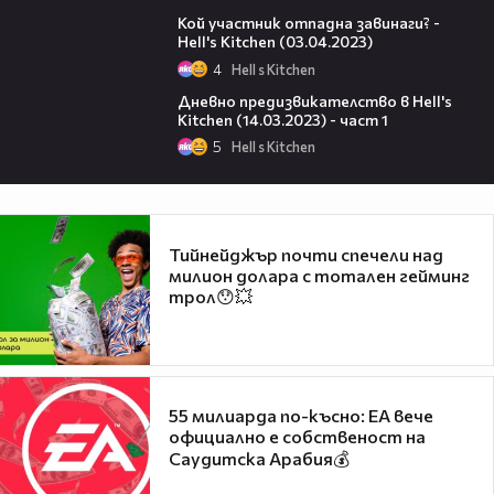
07:33
Кой участник отпадна завинаги? -
Hell's Kitchen (03.04.2023)
4
Hell s Kitchen
10:13
Дневно предизвикателство в Hell's
Kitchen (14.03.2023) - част 1
5
Hell s Kitchen
Тийнейджър почти спечели над
милион долара с тотален гейминг
трол😯💥
55 милиарда по-късно: EA вече
официално е собственост на
Саудитска Арабия💰