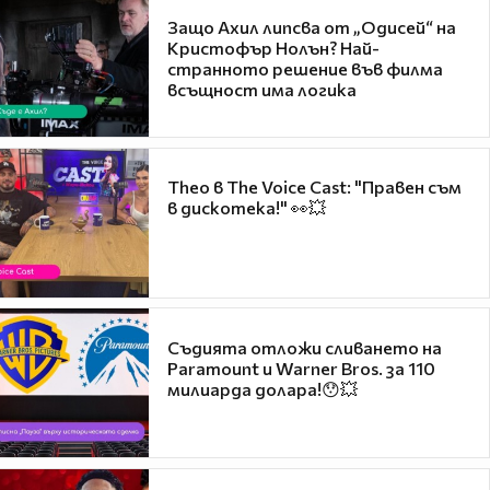
Защо Ахил липсва от „Одисей“ на
Кристофър Нолън? Най-
странното решение във филма
всъщност има логика
Theo в The Voice Cast: "Правен съм
в дискотека!" 👀💥
Съдията отложи сливането на
Paramount и Warner Bros. за 110
милиарда долара!😯💥