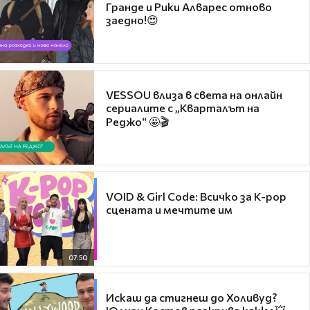
Гранде и Рики Алварес отново
заедно!😍
VESSOU влиза в света на онлайн
сериалите с „Кварталът на
Реджо“ 🤩🎬
VOID & Girl Code: Всичко за K-pop
сцената и мечтите им
07:50
Искаш да стигнеш до Холивуд?