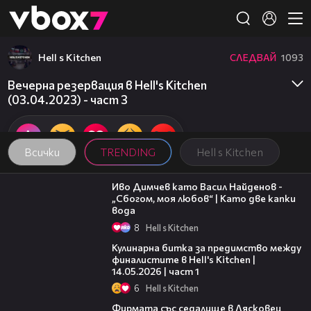
Member of
👾
Hell s Kitchen
СЛЕДВАЙ
1093
Вечерна резервация в Hell's Kitchen
(03.04.2023) - част 3
Всички
TRENDING
Hell s Kitchen
07:36
Иво Димчев като Васил Найденов -
„Сбогом, моя любов“ | Като две капки
вода
8
Hell s Kitchen
15:12
Кулинарна битка за предимство между
финалистите в Hell's Kitchen |
14.05.2026 | част 1
6
Hell s Kitchen
00:06
Фирмата със седалище в Лясковец