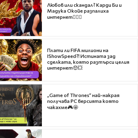
Любов или скандал? Карди Би и
Мадука Окойе разпалиха
интернет❤️‍🔥🔥
Плати ли FIFA милиони на
IShowSpeed?! Истината зад
сделката, която разтърси целия
интернет🤑💥
„Game of Thrones“ най-накрая
получава PC версията която
чакахме🎮🤩