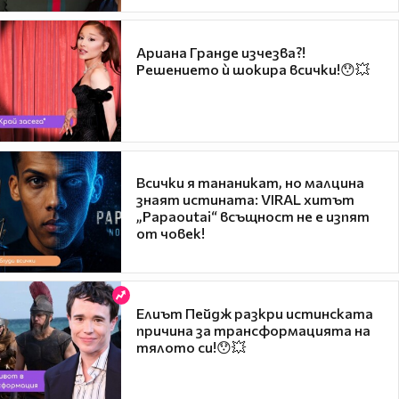
Ариана Гранде изчезва?!
Решението ѝ шокира всички!😯💥
Всички я тананикат, но малцина
знаят истината: VIRAL хитът
„Papaoutai“ всъщност не е изпят
от човек!
Елиът Пейдж разкри истинската
причина за трансформацията на
тялото си!😯💥