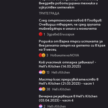
внедрява роботизирана техника и
изкуствен интелект
ТРИТЕ ГРАДА
09:32
След смъртоносния побой в Пловдив:
Очевидци твърдят, че сред групата
тийнейджъри е имало и момичета
1
Здравей България
03:09
Родилка от Варна търси истината за
внезапната смърт на детето си в края
на 9 месец
3
Новините на NOVA
07:42
Кой участник отпадна завинаги? -
Hell's Kitchen (14.03.2023)
13
Hell s Kitchen
21:41
Мастър клас предизвикателство в
Hell's Kitchen (21.03.2023) - част 1
38
Hell s Kitchen
11:21
Вечерна резервация в Hell's Kitchen
(03.04.2023) - част 4
2
Hell s Kitchen