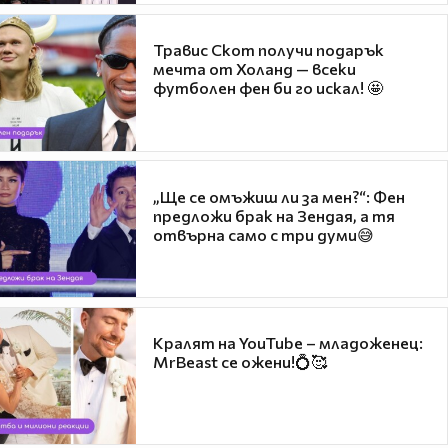
Травис Скот получи подарък
мечта от Холанд — всеки
футболен фен би го искал! 🤩
„Ще се омъжиш ли за мен?“: Фен
предложи брак на Зендая, а тя
отвърна само с три думи😅
Кралят на YouTube – младоженец:
MrBeast се ожени!💍🥰