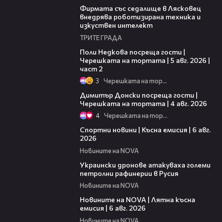
Фирмата със седалище в Лясковец
внедрява роботизирана техника и
изкуствен интелект
ТРИТЕ ГРАДА
13:03
Поли Недкова посреща гости |
Черешката на тортата | 5 авг. 2026 |
част 2
3
Черешката на тортата
17:43
Димитър Донски посреща гости |
Черешката на тортата | 4 авг. 2026
4
Черешката на тортата
04:51
Спортни новини | Късна емисия | 6 авг.
2026
Новините на NOVA
00:41
Украински дронове атакуваха големи
петролни рафинерии в Русия
Новините на NOVA
20:26
Новините на NOVA | Лятна късна
емисия | 6 авг. 2026
Новините на NOVA