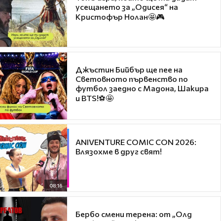
усещането за „Одисея“ на
Кристофър Нолан🤩🎮
Джъстин Бийбър ще пее на
Световното първенство по
футбол заедно с Мадона, Шакира
и BTS!⚽🤩
ANIVENTURE COMIC CON 2026:
Влязохме в друг свят!
08:16
Бербо смени терена: от „Олд