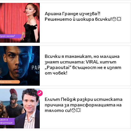
Ариана Гранде изчезва?!
Решението ѝ шокира всички!😯💥
Всички я тананикат, но малцина
знаят истината: VIRAL хитът
„Papaoutai“ всъщност не е изпят
от човек!
Елиът Пейдж разкри истинската
причина за трансформацията на
тялото си!😯💥