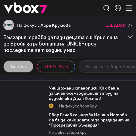
Member of
👾
На фокус с Лора Крумова
СЛЕДВАЙ
77
България трябва да пази децата си: Кристина
де Бройн за работата на UNICEF през
последните пет години у нас
Всички
TRENDING
На фокус с Лора Крум
13:45
Унищожени стенописи: Как беше
заличен осемгодишният труд на
художника Диан Костов
1
На фокус с Лора Крумова
15:59
Явор Гечев се надява Илияна Йотова
да бъде кандидатът за президент на
"Прогресивна България"
На фокус с Лора Крумова
00:06