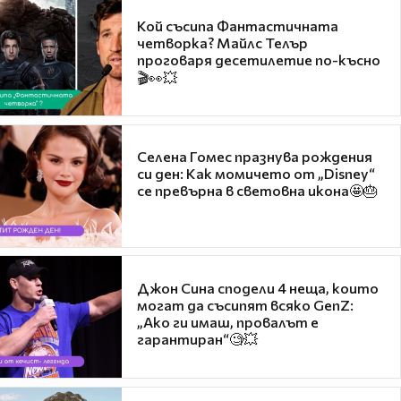
Кой съсипа Фантастичната
четворка? Майлс Телър
проговаря десетилетие по-късно
🎬👀💥
Селена Гомес празнува рождения
си ден: Как момичето от „Disney“
се превърна в световна икона🤩🎂
Джон Сина сподели 4 неща, които
могат да съсипят всяко GenZ:
„Ако ги имаш, провалът е
гарантиран“🧐💥