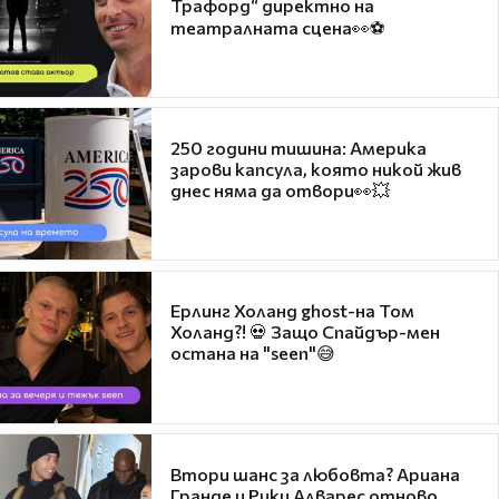
Трафорд“ директно на
театралната сцена👀⚽
250 години тишина: Америка
зарови капсула, която никой жив
днес няма да отвори👀💥
Ерлинг Холанд ghost-на Том
Холанд?! 💀 Защо Спайдър-мен
остана на "seen"😅
Втори шанс за любовта? Ариана
Гранде и Рики Алварес отново