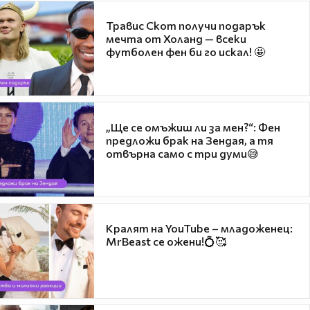
Травис Скот получи подарък
мечта от Холанд — всеки
футболен фен би го искал! 🤩
„Ще се омъжиш ли за мен?“: Фен
предложи брак на Зендая, а тя
отвърна само с три думи😅
Кралят на YouTube – младоженец:
MrBeast се ожени!💍🥰