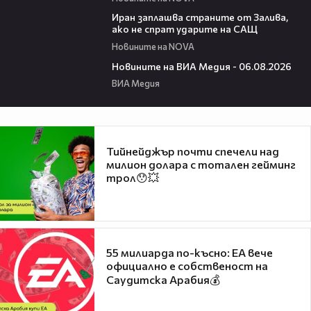
00:41
Иран заплашва страните от Залива,
ако не спрат ударите на САЩ
Новините на NOVA
22:43
Новините на ВИА Медия - 06.08.2026
ВИА Медия
Тийнейджър почти спечели над
милион долара с тотален гейминг
трол😯💥
55 милиарда по-късно: EA вече
официално е собственост на
Саудитска Арабия💰