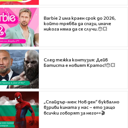
Barbie 2 има краен срок до 2026,
който трябва да спази, иначе
никога няма да се случи.😯💥
След тежка контузия: Дейв
Батиста е новият Кратос!😯💥
„Спайдър-мен: Нов ден“ буквално
взриви кината у нас – ето защо
всички говорят за него👀🎬