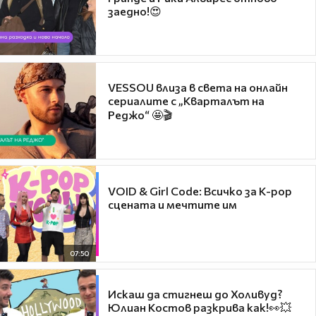
заедно!😍
VESSOU влиза в света на онлайн
сериалите с „Кварталът на
Реджо“ 🤩🎬
VOID & Girl Code: Всичко за K-pop
сцената и мечтите им
07:50
Искаш да стигнеш до Холивуд?
Юлиан Костов разкрива как!👀💥