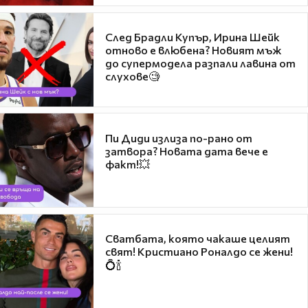
След Брадли Купър, Ирина Шейк
отново е влюбена? Новият мъж
до супермодела разпали лавина от
слухове🧐
Пи Диди излиза по-рано от
затвора? Новата дата вече е
факт!💥
Сватбата, която чакаше целият
свят! Кристиано Роналдо се жени!
💍🍾