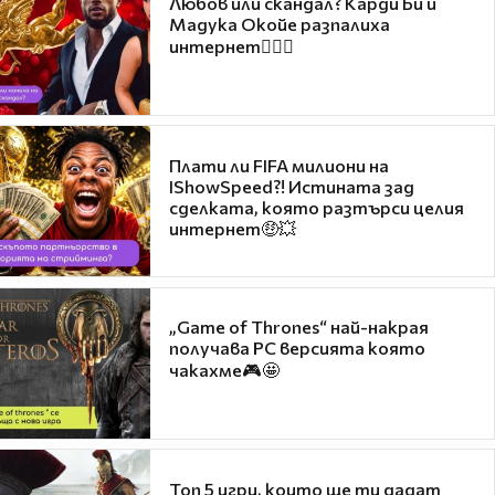
Любов или скандал? Карди Би и
Мадука Окойе разпалиха
интернет❤️‍🔥🔥
Плати ли FIFA милиони на
IShowSpeed?! Истината зад
сделката, която разтърси целия
интернет🤑💥
„Game of Thrones“ най-накрая
получава PC версията която
чакахме🎮🤩
Топ 5 игри, които ще ти дадат