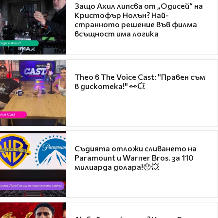
Защо Ахил липсва от „Одисей“ на
Кристофър Нолън? Най-
странното решение във филма
всъщност има логика
Theo в The Voice Cast: "Правен съм
в дискотека!" 👀💥
Съдията отложи сливането на
Paramount и Warner Bros. за 110
милиарда долара!😯💥