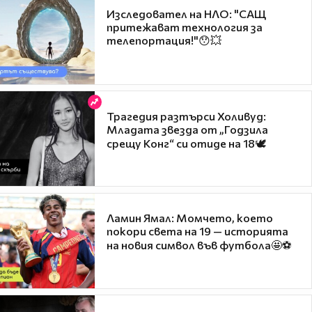
Изследовател на НЛО: "САЩ
притежават технология за
телепортация!"😯💥
Трагедия разтърси Холивуд:
Младата звезда от „Годзила
срещу Конг“ си отиде на 18🕊️
Ламин Ямал: Момчето, което
покори света на 19 — историята
на новия символ във футбола🤩⚽