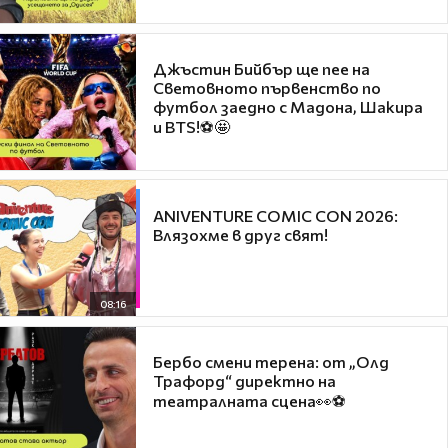
Джъстин Бийбър ще пее на
Световното първенство по
футбол заедно с Мадона, Шакира
и BTS!⚽🤩
ANIVENTURE COMIC CON 2026:
Влязохме в друг свят!
08:16
Бербо смени терена: от „Олд
Трафорд“ директно на
театралната сцена👀⚽