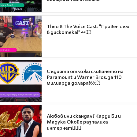
Theo в The Voice Cast: "Правен съм
в дискотека!" 👀💥
Съдията отложи сливането на
Paramount и Warner Bros. за 110
милиарда долара!😯💥
Любов или скандал? Карди Би и
Мадука Окойе разпалиха
интернет❤️‍🔥🔥