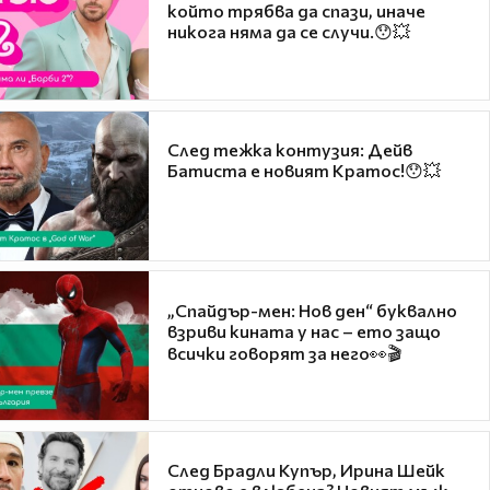
който трябва да спази, иначе
никога няма да се случи.😯💥
След тежка контузия: Дейв
Батиста е новият Кратос!😯💥
„Спайдър-мен: Нов ден“ буквално
взриви кината у нас – ето защо
всички говорят за него👀🎬
След Брадли Купър, Ирина Шейк