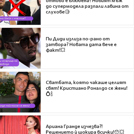
отново е влюбена? Новият мъж
до супермодела разпали лавина от
слухове🧐
Пи Диди излиза по-рано от
затвора? Новата дата вече е
факт!💥
Сватбата, която чакаше целият
свят! Кристиано Роналдо се жени!
💍🍾
Ариана Гранде изчезва?!
Решението ѝ шокира всички!😯💥