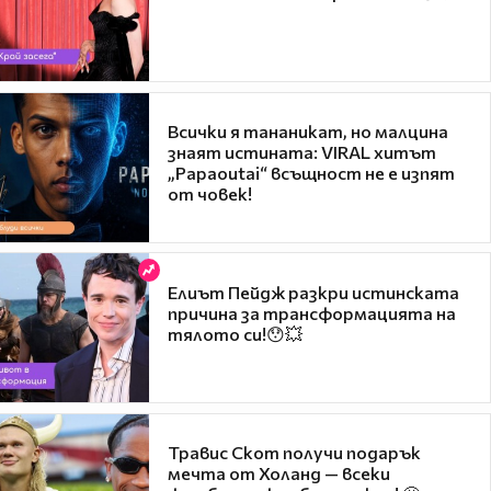
Всички я тананикат, но малцина
знаят истината: VIRAL хитът
„Papaoutai“ всъщност не е изпят
от човек!
Елиът Пейдж разкри истинската
причина за трансформацията на
тялото си!😯💥
Травис Скот получи подарък
мечта от Холанд — всеки