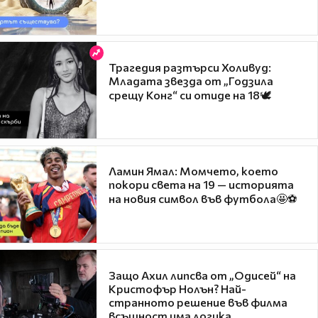
Трагедия разтърси Холивуд:
Младата звезда от „Годзила
срещу Конг“ си отиде на 18🕊️
Ламин Ямал: Момчето, което
покори света на 19 — историята
на новия символ във футбола🤩⚽
Защо Ахил липсва от „Одисей“ на
Кристофър Нолън? Най-
странното решение във филма
всъщност има логика