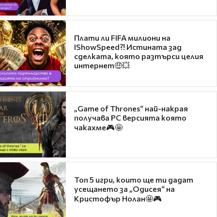
Плати ли FIFA милиони на
IShowSpeed?! Истината зад
сделката, която разтърси целия
интернет🤑💥
„Game of Thrones“ най-накрая
получава PC версията която
чакахме🎮🤩
Топ 5 игри, които ще ти дадат
усещането за „Одисея“ на
Кристофър Нолан🤩🎮