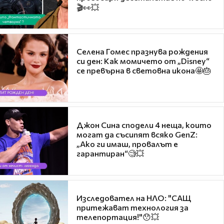
🎬👀💥
Селена Гомес празнува рождения
си ден: Как момичето от „Disney“
се превърна в световна икона🤩🎂
Джон Сина сподели 4 неща, които
могат да съсипят всяко GenZ:
„Ако ги имаш, провалът е
гарантиран“🧐💥
Изследовател на НЛО: "САЩ
притежават технология за
телепортация!"😯💥