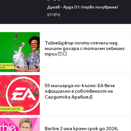
03:00
Дунав - Арда 0:1 /първо полувреме/
gongbg
Тийнейджър почти спечели над
милион долара с тотален гейминг
трол😯💥
55 милиарда по-късно: EA вече
официално е собственост на
Саудитска Арабия💰
Barbie 2 има краен срок до 2026,