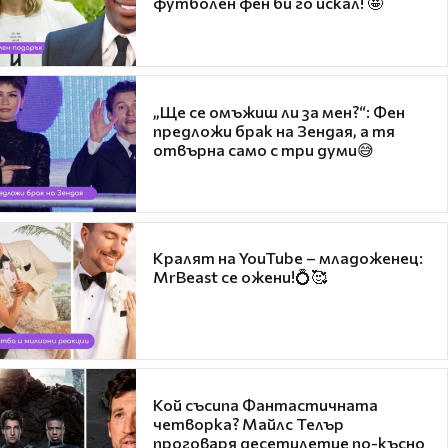
футболен фен би го искал! 🤩
„Ще се омъжиш ли за мен?“: Фен
предложи брак на Зендая, а тя
отвърна само с три думи😅
Кралят на YouTube – младоженец:
MrBeast се ожени!💍🥰
Кой съсипа Фантастичната
четворка? Майлс Телър
проговаря десетилетие по-късно