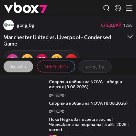
Member of
👾
gong_bg
СЛЕДВАЙ
1256
Manchester United vs. Liverpool - Condensed
Game
Всички
TRENDING
gong_bg
04:25
Спортни новини на NOVA - обедна
емисия (9.08.2026)
gong_bg
04:09
Спортни новини на NOVA (8.08.2026)
gong_bg
19:25
Поли Недкова посреща гости |
Черешката на тортата | 5 авг. 2026 |
част 1