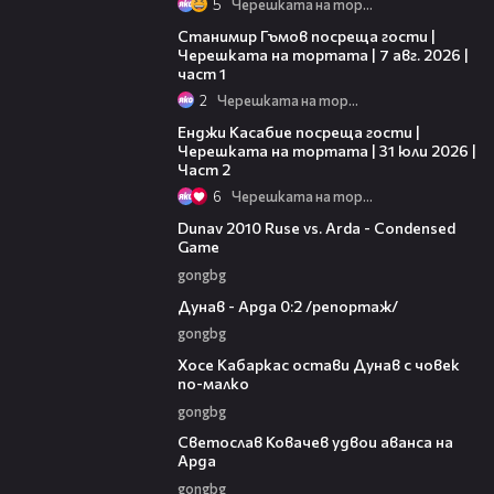
5
Черешката на тортата
16:22
Станимир Гъмов посреща гости |
Черешката на тортата | 7 авг. 2026 |
част 1
2
Черешката на тортата
16:45
Енджи Касабие посреща гости |
Черешката на тортата | 31 юли 2026 |
Част 2
6
Черешката на тортата
20:01
Dunav 2010 Ruse vs. Arda - Condensed
Game
gongbg
06:10
Дунав - Арда 0:2 /репортаж/
gongbg
00:31
Хосе Кабаркас остави Дунав с човек
по-малко
gongbg
01:07
Светослав Ковачев удвои аванса на
Арда
gongbg