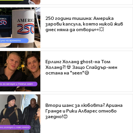
250 години тишина: Америка
зарови капсула, която никой жив
днес няма да отвори👀💥
Ерлинг Холанд ghost-на Том
Холанд?! 💀 Защо Спайдър-мен
остана на "seen"😅
Втори шанс за любовта? Ариана
Гранде и Рики Алварес отново
заедно!😍