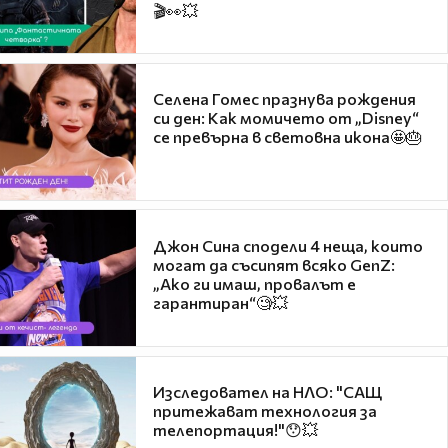
🎬👀💥
Селена Гомес празнува рождения
си ден: Как момичето от „Disney“
се превърна в световна икона🤩🎂
Джон Сина сподели 4 неща, които
могат да съсипят всяко GenZ:
„Ако ги имаш, провалът е
гарантиран“🧐💥
Изследовател на НЛО: "САЩ
притежават технология за
телепортация!"😯💥