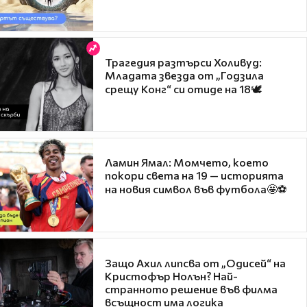
Трагедия разтърси Холивуд:
Младата звезда от „Годзила
срещу Конг“ си отиде на 18🕊️
Ламин Ямал: Момчето, което
покори света на 19 — историята
на новия символ във футбола🤩⚽
Защо Ахил липсва от „Одисей“ на
Кристофър Нолън? Най-
странното решение във филма
всъщност има логика