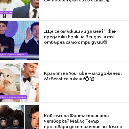
„Ще се омъжиш ли за мен?“: Фен
предложи брак на Зендая, а тя
отвърна само с три думи😅
Кралят на YouTube – младоженец:
MrBeast се ожени!💍🥰
Кой съсипа Фантастичната
четворка? Майлс Телър
проговаря десетилетие по-късно