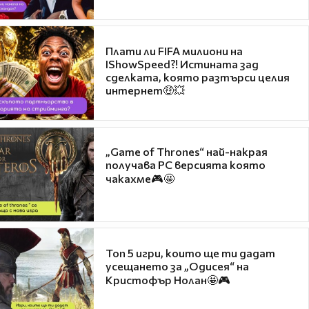
Плати ли FIFA милиони на
IShowSpeed?! Истината зад
сделката, която разтърси целия
интернет🤑💥
„Game of Thrones“ най-накрая
получава PC версията която
чакахме🎮🤩
Топ 5 игри, които ще ти дадат
усещането за „Одисея“ на
Кристофър Нолан🤩🎮