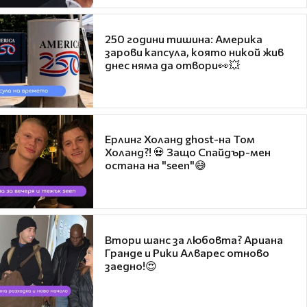
250 години тишина: Америка
зарови капсула, която никой жив
днес няма да отвори👀💥
Ерлинг Холанд ghost-на Том
Холанд?! 💀 Защо Спайдър-мен
остана на "seen"😅
Втори шанс за любовта? Ариана
Гранде и Рики Алварес отново
заедно!😍