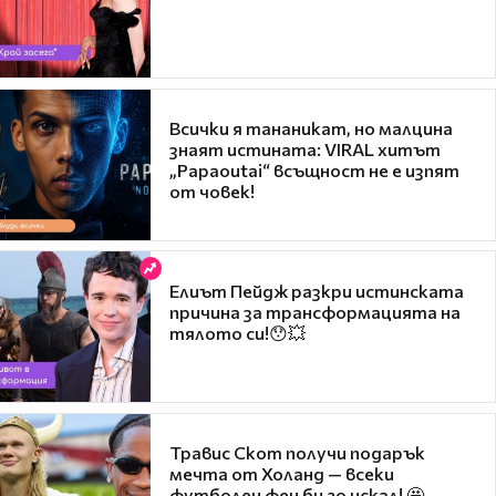
Всички я тананикат, но малцина
знаят истината: VIRAL хитът
„Papaoutai“ всъщност не е изпят
от човек!
Елиът Пейдж разкри истинската
причина за трансформацията на
тялото си!😯💥
Травис Скот получи подарък
мечта от Холанд — всеки
футболен фен би го искал! 🤩