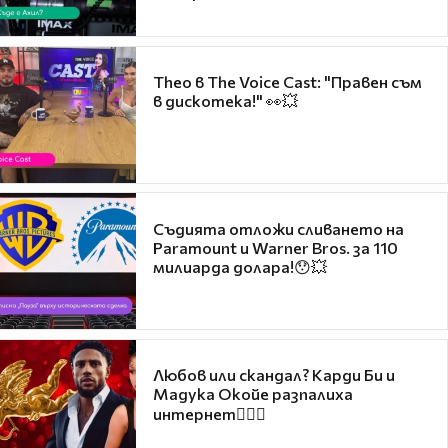
Theo в The Voice Cast: "Правен съм
в дискотека!" 👀💥
Съдията отложи сливането на
Paramount и Warner Bros. за 110
милиарда долара!😯💥
Любов или скандал? Карди Би и
Мадука Окойе разпалиха
интернет❤️‍🔥🔥