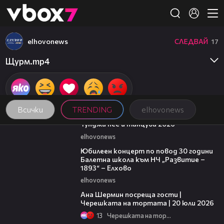
Member of
👾
elhovonews
СЛЕДВАЙ
17
Щурм.mp4
Всички
TRENDING
elhovonews
11:14:02
Тунджа пее и танцува 2026
elhovonews
01:30:05
Юбилеен концерт по повод 30 години
Балетна школа към НЧ „Развитие –
1893“ – Елхово
elhovonews
19:47
Ана Шермин посреща гости |
Черешката на тортата | 20 юли 2026
13
Черешката на тортата
09:25