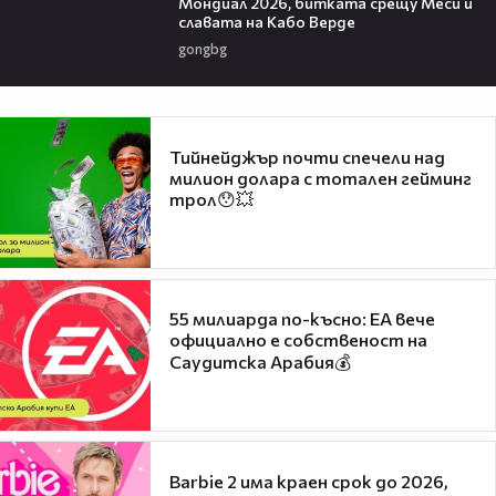
Мондиал 2026, битката срещу Меси и
славата на Кабо Верде
gongbg
Тийнейджър почти спечели над
милион долара с тотален гейминг
трол😯💥
55 милиарда по-късно: EA вече
официално е собственост на
Саудитска Арабия💰
Barbie 2 има краен срок до 2026,