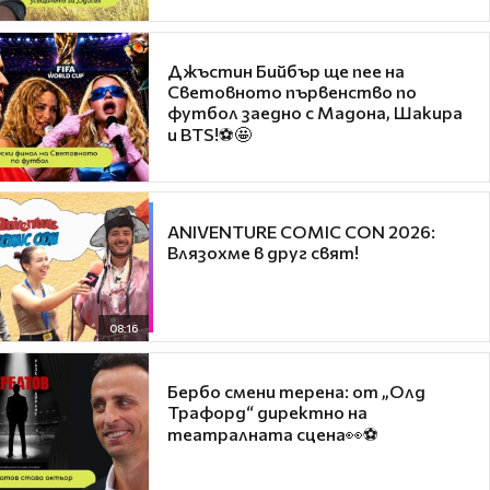
Джъстин Бийбър ще пее на
Световното първенство по
футбол заедно с Мадона, Шакира
и BTS!⚽🤩
ANIVENTURE COMIC CON 2026:
Влязохме в друг свят!
08:16
Бербо смени терена: от „Олд
Трафорд“ директно на
театралната сцена👀⚽