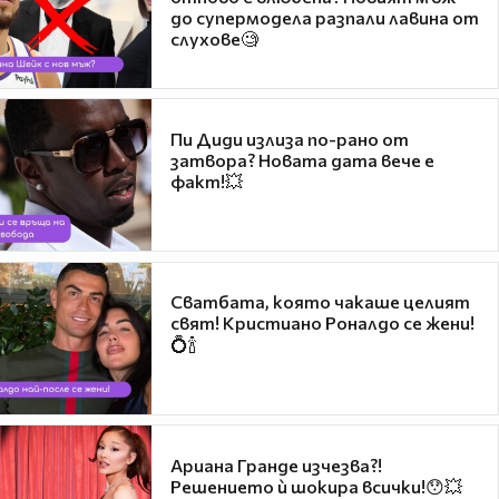
до супермодела разпали лавина от
слухове🧐
Пи Диди излиза по-рано от
затвора? Новата дата вече е
факт!💥
Сватбата, която чакаше целият
свят! Кристиано Роналдо се жени!
💍🍾
Ариана Гранде изчезва?!
Решението ѝ шокира всички!😯💥