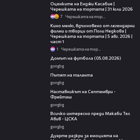
Оценките на Енджи Касабие |
Черешката на тортата | 31 юли 2026
7
Черешката на тортата
15:39
Кино меню, вдъхновено от легендарни
филми и творци от Поли Недкова |
Черешката на тортата | 5 авг. 2026 |
част 1
1
Черешката на тортата
57:58
Домът на футбола (05.08.2026)
gongbg
18:59
Пътят на таланта
gongbg
08:59
Наставникът на Септември -
Фрейташ
gongbg
09:39
Всичко интересно преди Макаби Тел
Авив - ЦСКА
gongbg
09:11
Дуарте разкри за емоцията на