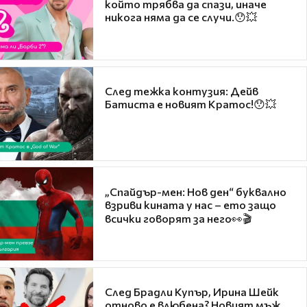
който трябва да спази, иначе
никога няма да се случи.😯💥
След тежка контузия: Дейв
Батиста е новият Кратос!😯💥
„Спайдър-мен: Нов ден“ буквално
взриви кината у нас – ето защо
всички говорят за него👀🎬
След Брадли Купър, Ирина Шейк
отново е влюбена? Новият мъж