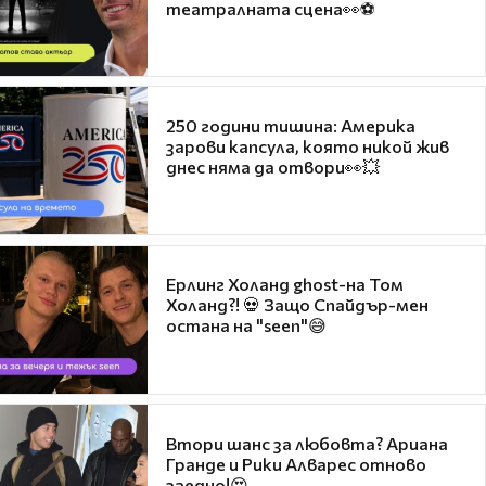
театралната сцена👀⚽
250 години тишина: Америка
зарови капсула, която никой жив
днес няма да отвори👀💥
Ерлинг Холанд ghost-на Том
Холанд?! 💀 Защо Спайдър-мен
остана на "seen"😅
Втори шанс за любовта? Ариана
Гранде и Рики Алварес отново
заедно!😍