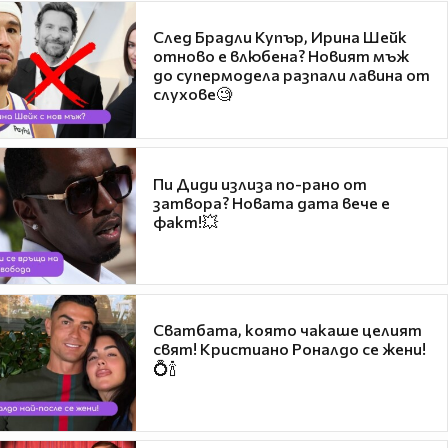
След Брадли Купър, Ирина Шейк
отново е влюбена? Новият мъж
до супермодела разпали лавина от
слухове🧐
Пи Диди излиза по-рано от
затвора? Новата дата вече е
факт!💥
Сватбата, която чакаше целият
свят! Кристиано Роналдо се жени!
💍🍾