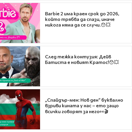
Barbie 2 има краен срок до 2026,
който трябва да спази, иначе
никога няма да се случи.😯💥
След тежка контузия: Дейв
Батиста е новият Кратос!😯💥
„Спайдър-мен: Нов ден“ буквално
взриви кината у нас – ето защо
всички говорят за него👀🎬