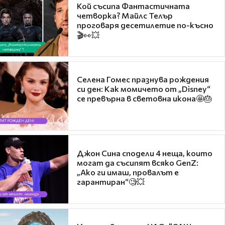
Кой съсипа Фантастичната
четворка? Майлс Телър
проговаря десетилетие по-късно
🎬👀💥
Селена Гомес празнува рождения
си ден: Как момичето от „Disney“
се превърна в световна икона🤩🎂
Джон Сина сподели 4 неща, които
могат да съсипят всяко GenZ:
„Ако ги имаш, провалът е
гарантиран“🧐💥