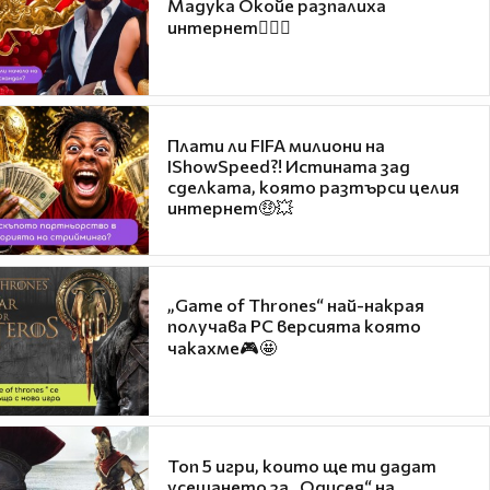
Мадука Окойе разпалиха
интернет❤️‍🔥🔥
Плати ли FIFA милиони на
IShowSpeed?! Истината зад
сделката, която разтърси целия
интернет🤑💥
„Game of Thrones“ най-накрая
получава PC версията която
чакахме🎮🤩
Топ 5 игри, които ще ти дадат
усещането за „Одисея“ на