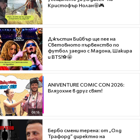
Кристофър Нолан🤩🎮
Джъстин Бийбър ще пее на
Световното първенство по
футбол заедно с Мадона, Шакира
и BTS!⚽🤩
ANIVENTURE COMIC CON 2026:
Влязохме в друг свят!
08:16
Бербо смени терена: от „Олд
Трафорд“ директно на