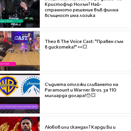
Кристофър Нолън? Най-
странното решение във филма
всъщност има логика
Theo в The Voice Cast: "Правен съм
в дискотека!" 👀💥
Съдията отложи сливането на
Paramount и Warner Bros. за 110
милиарда долара!😯💥
Любов или скандал? Карди Би и