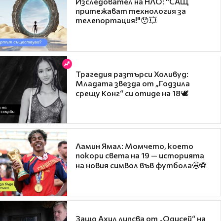
Изследовател на НЛО: "САЩ
притежават технология за
телепортация!"😯💥
Трагедия разтърси Холивуд:
Младата звезда от „Годзила
срещу Конг“ си отиде на 18🕊️
Ламин Ямал: Момчето, което
покори света на 19 — историята
на новия символ във футбола🤩⚽
Защо Ахил липсва от „Одисей“ на