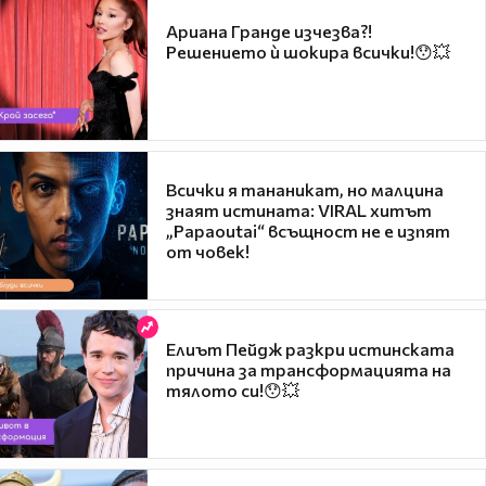
Ариана Гранде изчезва?!
Решението ѝ шокира всички!😯💥
Всички я тананикат, но малцина
знаят истината: VIRAL хитът
„Papaoutai“ всъщност не е изпят
от човек!
Елиът Пейдж разкри истинската
причина за трансформацията на
тялото си!😯💥