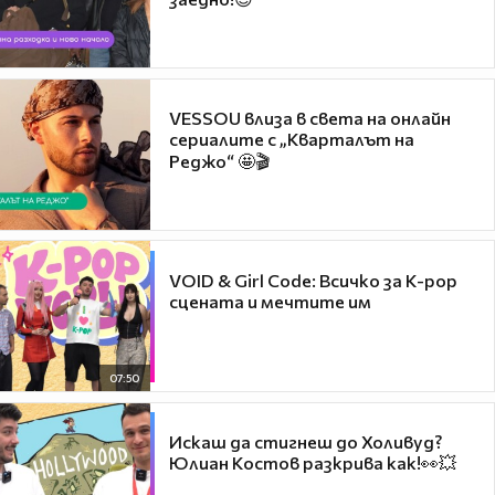
VESSOU влиза в света на онлайн
сериалите с „Кварталът на
Реджо“ 🤩🎬
VOID & Girl Code: Всичко за K-pop
сцената и мечтите им
07:50
Искаш да стигнеш до Холивуд?
Юлиан Костов разкрива как!👀💥