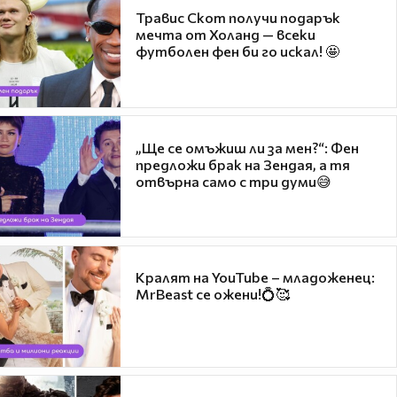
Травис Скот получи подарък
мечта от Холанд — всеки
футболен фен би го искал! 🤩
„Ще се омъжиш ли за мен?“: Фен
предложи брак на Зендая, а тя
отвърна само с три думи😅
Кралят на YouTube – младоженец:
MrBeast се ожени!💍🥰