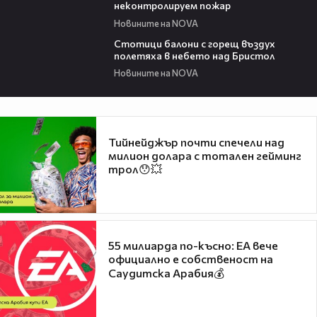
неконтролируем пожар
Новините на NOVA
01:47
Стотици балони с горещ въздух
полетяха в небето над Бристол
Новините на NOVA
Тийнейджър почти спечели над
милион долара с тотален гейминг
трол😯💥
55 милиарда по-късно: EA вече
официално е собственост на
Саудитска Арабия💰