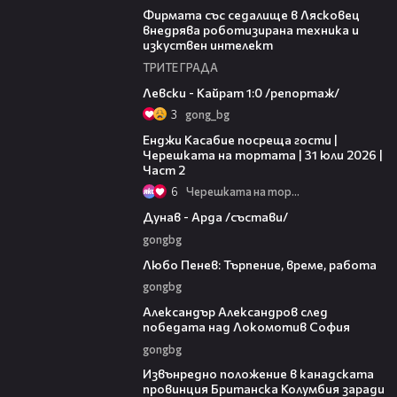
Фирмата със седалище в Лясковец
внедрява роботизирана техника и
изкуствен интелект
ТРИТЕ ГРАДА
05:57
Левски - Кайрат 1:0 /репортаж/
3
gong_bg
16:45
Енджи Касабие посреща гости |
Черешката на тортата | 31 юли 2026 |
Част 2
6
Черешката на тортата
00:51
Дунав - Арда /състави/
gongbg
03:40
Любо Пенев: Търпение, време, работа
gongbg
01:49
Александър Александров след
победата над Локомотив София
gongbg
00:18
Извънредно положение в канадската
провинция Британска Колумбия заради