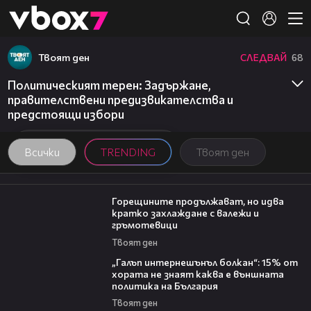
Member of
👾
Твоят ден
СЛЕДВАЙ
68
Политическият терен: Задържане,
правителствени предизвикателства и
предстоящи избори
Всички
TRENDING
Твоят ден
02:31
Горещините продължават, но идва
кратко захлаждане с валежи и
гръмотевици
Твоят ден
08:08
„Галъп интернешънъл болкан“: 15% от
хората не знаят каква е външната
политика на България
Твоят ден
00:06