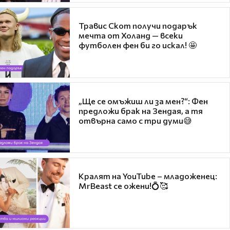
Травис Скот получи подарък
мечта от Холанд — всеки
футболен фен би го искал! 🤩
„Ще се омъжиш ли за мен?“: Фен
предложи брак на Зендая, а тя
отвърна само с три думи😅
Кралят на YouTube – младоженец:
MrBeast се ожени!💍🥰