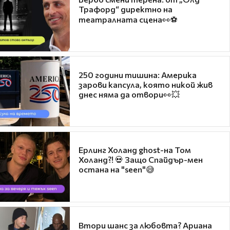
Трафорд“ директно на
театралната сцена👀⚽
250 години тишина: Америка
зарови капсула, която никой жив
днес няма да отвори👀💥
Ерлинг Холанд ghost-на Том
Холанд?! 💀 Защо Спайдър-мен
остана на "seen"😅
Втори шанс за любовта? Ариана