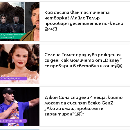
Кой съсипа Фантастичната
четворка? Майлс Телър
проговаря десетилетие по-късно
🎬👀💥
Селена Гомес празнува рождения
си ден: Как момичето от „Disney“
се превърна в световна икона🤩🎂
Джон Сина сподели 4 неща, които
могат да съсипят всяко GenZ:
„Ако ги имаш, провалът е
гарантиран“🧐💥