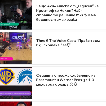
Защо Ахил липсва от „Одисей“ на
Кристофър Нолън? Най-
странното решение във филма
всъщност има логика
Theo в The Voice Cast: "Правен съм
в дискотека!" 👀💥
Съдията отложи сливането на
Paramount и Warner Bros. за 110
милиарда долара!😯💥