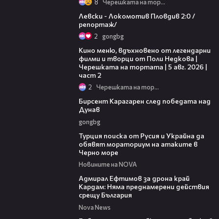
8
Черешката на тортата
06:10
Левски - Локомотив Пловдив 2:0 /
репортаж/
2
gongbg
15:31
Кино меню, вдъхновено от легендарни
филми и творци от Поли Недкова |
Черешката на тортата | 5 авг. 2026 |
част 2
2
Черешката на тортата
02:39
Бирсент Карагарен след победата над
Дунав
gongbg
03:02
Турция поиска от Русия и Украйна да
обявят мораториум на атаките в
Черно море
Новините на NOVA
01:48
Адмирал Ефтимов за дрона край
Кардам: Няма преднамерени действия
срещу България
Nova News
00:50