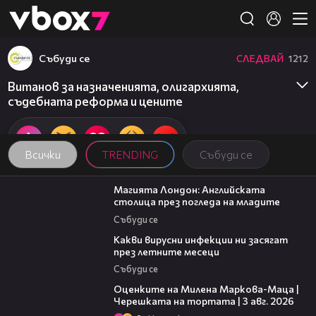
Member of
👾
Събуди се
СЛЕДВАЙ
1212
Витанов за назначенията, олигархията,
съдебната реформа и цените
Всички
TRENDING
Събуди се
05:03
Магията Лондон: Английската
столица през погледа на младите
Събуди се
03:37
Какви вирусни инфекции ни засягат
през летните месеци
Събуди се
14:06
Оценките на Милена Маркова-Маца |
Черешката на тортата | 3 авг. 2026