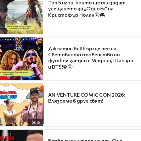
Топ 5 игри, които ще ти дадат
усещането за „Одисея“ на
Кристофър Нолан🤩🎮
Джъстин Бийбър ще пее на
Световното първенство по
футбол заедно с Мадона, Шакира
и BTS!⚽🤩
ANIVENTURE COMIC CON 2026:
Влязохме в друг свят!
08:16
Бербо смени терена: от „Олд