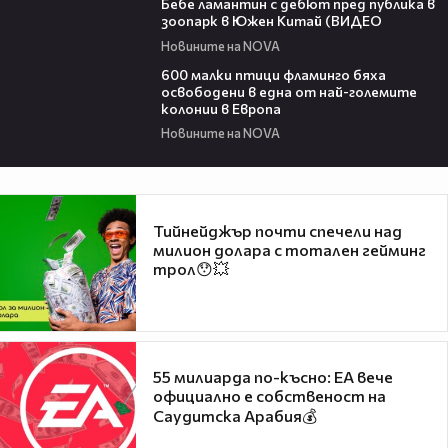
Бебе ламантин с дебют пред публика в
зоопарк в Южен Китай (ВИДЕО
Новините на NOVA
06:25
600 малки птици фламинго бяха
освободени в една от най-големите
колонии в Европа
Новините на NOVA
Тийнейджър почти спечели над
милион долара с тотален гейминг
трол😯💥
55 милиарда по-късно: EA вече
официално е собственост на
Саудитска Арабия💰