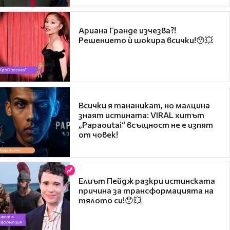
Ариана Гранде изчезва?!
Решението ѝ шокира всички!😯💥
Всички я тананикат, но малцина
знаят истината: VIRAL хитът
„Papaoutai“ всъщност не е изпят
от човек!
Елиът Пейдж разкри истинската
причина за трансформацията на
тялото си!😯💥