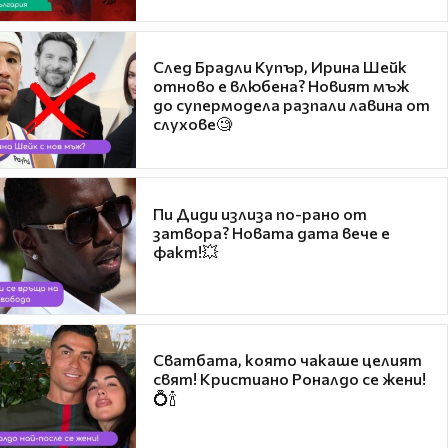
След Брадли Купър, Ирина Шейк
отново е влюбена? Новият мъж
до супермодела разпали лавина от
слухове🧐
Пи Диди излиза по-рано от
затвора? Новата дата вече е
факт!💥
Сватбата, която чакаше целият
свят! Кристиано Роналдо се жени!
💍🍾