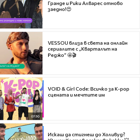
Гранде и Рики Алварес отново
заедно!😍
VESSOU влиза в света на онлайн
сериалите с „Кварталът на
Реджо“ 🤩🎬
VOID & Girl Code: Всичко за K-pop
сцената и мечтите им
07:50
Искаш да стигнеш до Холивуд?