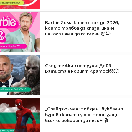
Barbie 2 има краен срок до 2026,
който трябва да спази, иначе
никога няма да се случи.😯💥
След тежка контузия: Дейв
Батиста е новият Кратос!😯💥
„Спайдър-мен: Нов ден“ буквално
взриви кината у нас – ето защо
всички говорят за него👀🎬