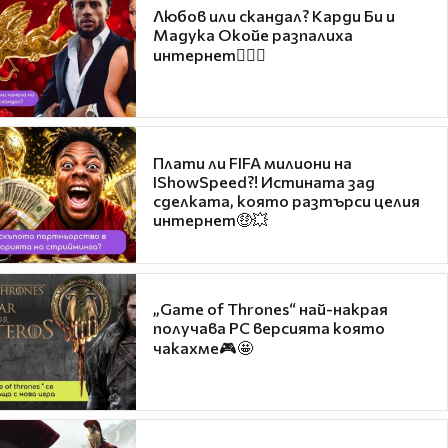
Любов или скандал? Карди Би и
Мадука Окойе разпалиха
интернет❤️‍🔥🔥
Плати ли FIFA милиони на
IShowSpeed?! Истината зад
сделката, която разтърси целия
интернет🤑💥
„Game of Thrones“ най-накрая
получава PC версията която
чакахме🎮🤩