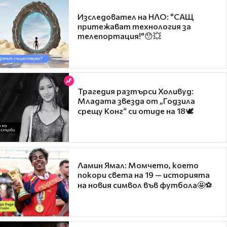
Изследовател на НЛО: "САЩ
притежават технология за
телепортация!"😯💥
Трагедия разтърси Холивуд:
Младата звезда от „Годзила
срещу Конг“ си отиде на 18🕊️
Ламин Ямал: Момчето, което
покори света на 19 — историята
на новия символ във футбола🤩⚽