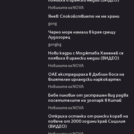
Новините на NOVA
02:01
Янев: Спокойствието не ме храни
gong
00:42
Черно море намали в края срещу
Лудогорец
gongbg
00:14
Нови кадри с Моджтаба Хаменей се
появиха в ирански медии (ВИДЕО)
Новините на NOVA
01:32
ОАЕ екстрадираха в Дъблин боса на
влиятелен ирландски наркокартел
Новините на NOVA
01:15
Бебе пингвин от застрашен вид радва
посетителите на зоопарк в Китай
Новините на NOVA
01:10
Откриха останки от римски кораб на
повече от 2000 години край Сицилия
(ВИДЕО)
Новините на NOVA