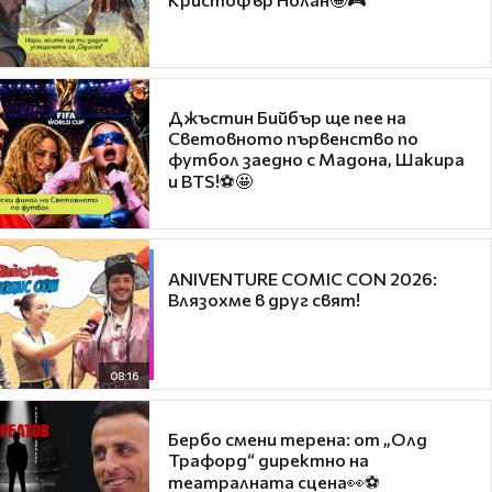
Джъстин Бийбър ще пее на
Световното първенство по
футбол заедно с Мадона, Шакира
и BTS!⚽🤩
ANIVENTURE COMIC CON 2026:
Влязохме в друг свят!
08:16
Бербо смени терена: от „Олд
Трафорд“ директно на
театралната сцена👀⚽