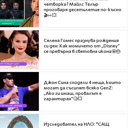
четворка? Майлс Телър
проговаря десетилетие по-късно
🎬👀💥
Селена Гомес празнува рождения
си ден: Как момичето от „Disney“
се превърна в световна икона🤩🎂
Джон Сина сподели 4 неща, които
могат да съсипят всяко GenZ:
„Ако ги имаш, провалът е
гарантиран“🧐💥
Изследовател на НЛО: "САЩ