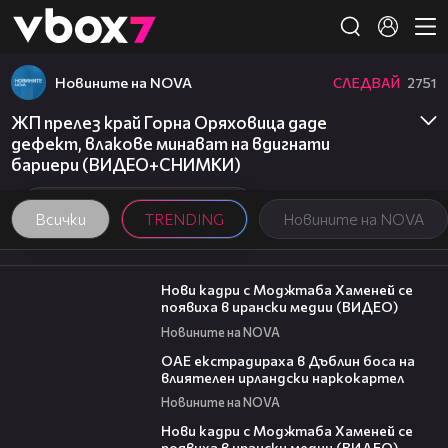
Member of
👾
Новините на NOVA
СЛЕДВАЙ
2751
ЖП прелез край Горна Оряховица даде
дефект, влакове минават на вдигнати
бариери (ВИДЕО+СНИМКИ)
Всички
TRENDING
Новините на NOVA
00:14
Нови кадри с Моджтаба Хаменей се
появиха в ирански медии (ВИДЕО)
Новините на NOVA
01:32
ОАЕ екстрадираха в Дъблин боса на
влиятелен ирландски наркокартел
Новините на NOVA
00:14
Нови кадри с Моджтаба Хаменей се
появиха в ирански медии (ВИДЕО)