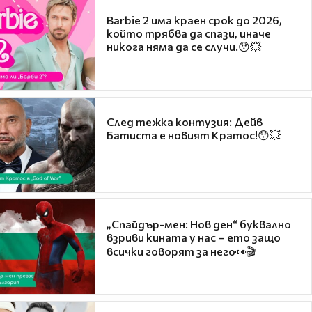
Barbie 2 има краен срок до 2026,
който трябва да спази, иначе
никога няма да се случи.😯💥
След тежка контузия: Дейв
Батиста е новият Кратос!😯💥
„Спайдър-мен: Нов ден“ буквално
взриви кината у нас – ето защо
всички говорят за него👀🎬