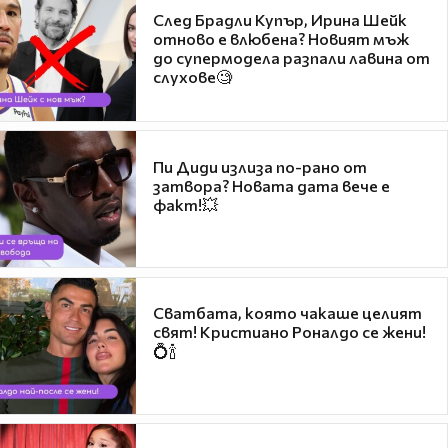
След Брадли Купър, Ирина Шейк
отново е влюбена? Новият мъж
до супермодела разпали лавина от
слухове🧐
Пи Диди излиза по-рано от
затвора? Новата дата вече е
факт!💥
Сватбата, която чакаше целият
свят! Кристиано Роналдо се жени!
💍🍾