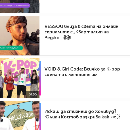
VESSOU влиза в света на онлайн
сериалите с „Кварталът на
Реджо“ 🤩🎬
VOID & Girl Code: Всичко за K-pop
сцената и мечтите им
07:50
Искаш да стигнеш до Холивуд?
Юлиан Костов разкрива как!👀💥