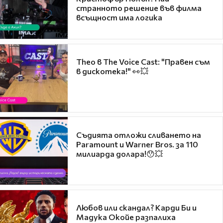
странното решение във филма
всъщност има логика
Theo в The Voice Cast: "Правен съм
в дискотека!" 👀💥
Съдията отложи сливането на
Paramount и Warner Bros. за 110
милиарда долара!😯💥
Любов или скандал? Карди Би и
Мадука Окойе разпалиха