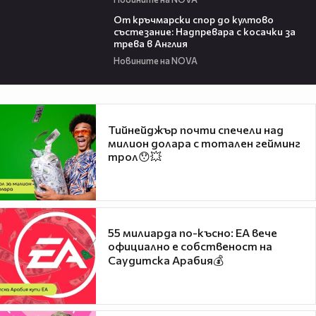
03:01
От кръчмарски спор до култово
състезание: Надпревара с косачки за
трева в Англия
Новините на NOVA
Тийнейджър почти спечели над
милион долара с тотален гейминг
трол😯💥
55 милиарда по-късно: EA вече
официално е собственост на
Саудитска Арабия💰