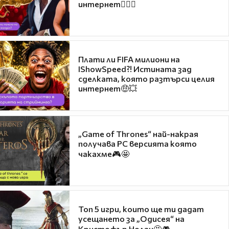
интернет❤️‍🔥🔥
Плати ли FIFA милиони на
IShowSpeed?! Истината зад
сделката, която разтърси целия
интернет🤑💥
„Game of Thrones“ най-накрая
получава PC версията която
чакахме🎮🤩
Топ 5 игри, които ще ти дадат
усещането за „Одисея“ на
Кристофър Нолан🤩🎮