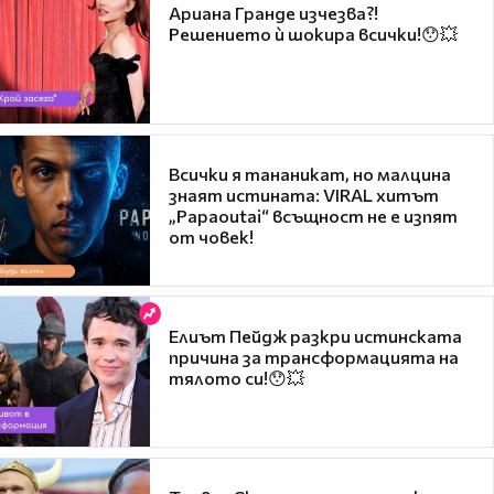
Ариана Гранде изчезва?!
Решението ѝ шокира всички!😯💥
Всички я тананикат, но малцина
знаят истината: VIRAL хитът
„Papaoutai“ всъщност не е изпят
от човек!
Елиът Пейдж разкри истинската
причина за трансформацията на
тялото си!😯💥