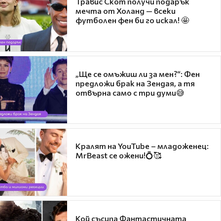
Травис Скот получи подарък
мечта от Холанд — всеки
футболен фен би го искал! 🤩
„Ще се омъжиш ли за мен?“: Фен
предложи брак на Зендая, а тя
отвърна само с три думи😅
Кралят на YouTube – младоженец:
MrBeast се ожени!💍🥰
Кой съсипа Фантастичната