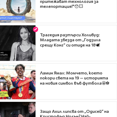
притежават технология за
телепортация!"😯💥
Трагедия разтърси Холивуд:
Младата звезда от „Годзила
срещу Конг“ си отиде на 18🕊️
Ламин Ямал: Момчето, което
покори света на 19 — историята
на новия символ във футбола🤩⚽
Защо Ахил липсва от „Одисей“ на
Кристофър Нолън? Най-