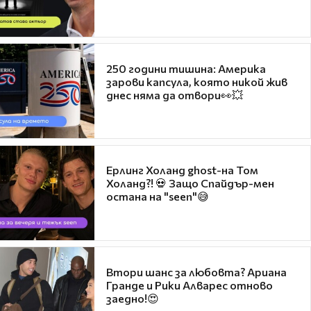
250 години тишина: Америка
зарови капсула, която никой жив
днес няма да отвори👀💥
Ерлинг Холанд ghost-на Том
Холанд?! 💀 Защо Спайдър-мен
остана на "seen"😅
Втори шанс за любовта? Ариана
Гранде и Рики Алварес отново
заедно!😍