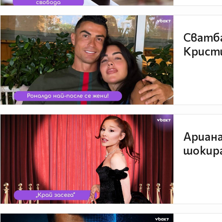
Сватба
Кристи
Ариана
шокира