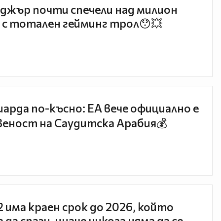
джър почти спечели над милион
 с тотален гейминг трол😯💥
иарда по-късно: EA вече официално е
еност на Саудитска Арабия💰
 2 има краен срок до 2026, който
 да спази, иначе никога няма да се