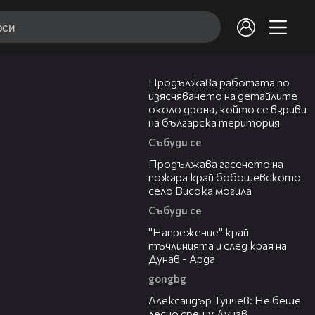
03:59
Продължава работата по
изясняването на детайлите
около дрона, който се взриви
на българска територия
Събуди се
03:41
Продължава гасенето на
пожара край бобошевското
село Висока могила
Събуди се
00:37
"Напрежение" край
тъчлинията и след края на
Дунав - Арда
gongbg
02:50
Александър Тунчев: Не беше
лесно срещу Дунав,