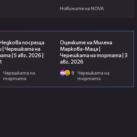
Новините на NOVA
19:25
14:06
 Недкова посреща
Оценките на Милена
 | Черешката на
Маркова-Маца |
та | 5 авг. 2026 |
Черешката на тортата | 3
1
авг. 2026
Черешката на
8
Черешката на
тортата
тортата