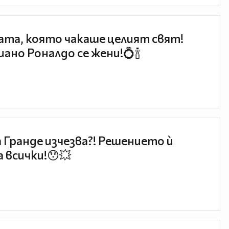
та, която чакаше целият свят!
ано Роналдо се жени!💍🍾
 Гранде изчезва?! Решението ѝ
 всички!😯💥