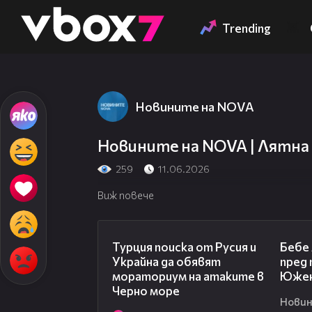
Member of
👾
Trending
Новините на NOVA
Новините на NOVA | Лятна к
259
11.06.2026
Виж повече
03:02
Турция поиска от Русия и
Бебе
Украйна да обявят
пред 
мораториум на атаките в
Южен
Черно море
Новин