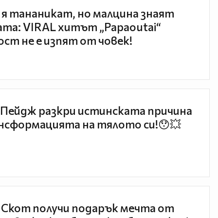
 я тананикат, но малцина знаят
та: VIRAL хитът „Papaoutai“
ст не е изпят от човек!
Пейдж разкри истинската причина
нсформацията на тялото си!😯💥
 Скот получи подарък мечта от