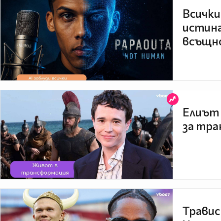
Всички
истина
всъщно
Елиът 
за тра
Травис