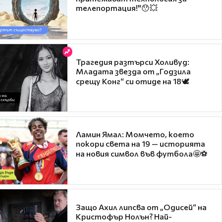
телепортация!"😯💥
Трагедия разтърси Холивуд:
Младата звезда от „Годзила
срещу Конг“ си отиде на 18🕊️
Ламин Ямал: Момчето, което
покори света на 19 — историята
на новия символ във футбола🤩⚽
Защо Ахил липсва от „Одисей“ на
Кристофър Нолън? Най-