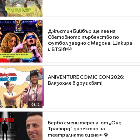
Джъстин Бийбър ще пее на
Световното първенство по
футбол заедно с Мадона, Шакира
и BTS!⚽🤩
ANIVENTURE COMIC CON 2026:
Влязохме в друг свят!
08:16
Бербо смени терена: от „Олд
Трафорд“ директно на
театралната сцена👀⚽