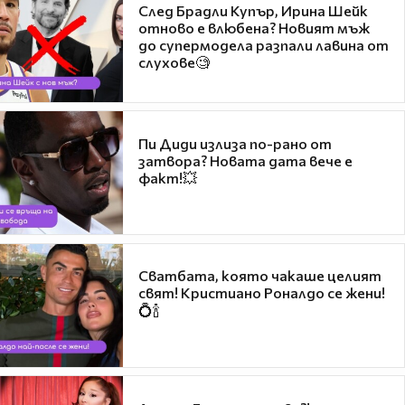
След Брадли Купър, Ирина Шейк
отново е влюбена? Новият мъж
до супермодела разпали лавина от
слухове🧐
Пи Диди излиза по-рано от
затвора? Новата дата вече е
факт!💥
Сватбата, която чакаше целият
свят! Кристиано Роналдо се жени!
💍🍾