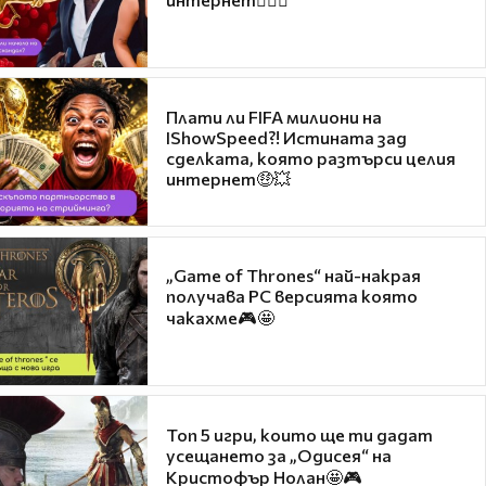
Плати ли FIFA милиони на
IShowSpeed?! Истината зад
сделката, която разтърси целия
интернет🤑💥
„Game of Thrones“ най-накрая
получава PC версията която
чакахме🎮🤩
Топ 5 игри, които ще ти дадат
усещането за „Одисея“ на
Кристофър Нолан🤩🎮