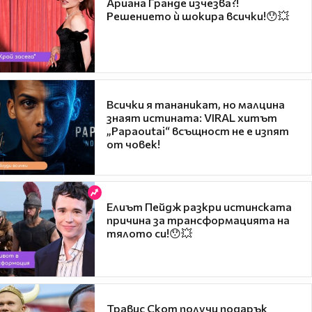
Ариана Гранде изчезва?!
Решението ѝ шокира всички!😯💥
Всички я тананикат, но малцина
знаят истината: VIRAL хитът
„Papaoutai“ всъщност не е изпят
от човек!
Елиът Пейдж разкри истинската
причина за трансформацията на
тялото си!😯💥
Травис Скот получи подарък