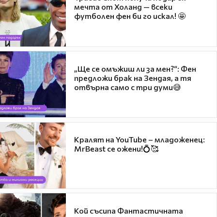
мечта от Холанд — всеки
футболен фен би го искал! 🤩
„Ще се омъжиш ли за мен?“: Фен
предложи брак на Зендая, а тя
отвърна само с три думи😅
Кралят на YouTube – младоженец:
MrBeast се ожени!💍🥰
Кой съсипа Фантастичната