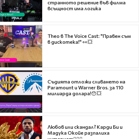
странното решение във филма
всъщност има логика
Theo в The Voice Cast: "Правен съм
в дискотека!" 👀💥
Съдията отложи сливането на
Paramount и Warner Bros. за 110
милиарда долара!😯💥
Любов или скандал? Карди Би и
Мадука Окойе разпалиха
интернет❤️‍🔥🔥