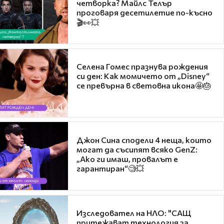
четворка? Майлс Телър
проговаря десетилетие по-късно
🎬👀💥
Селена Гомес празнува рождения
си ден: Как момичето от „Disney“
се превърна в световна икона🤩🎂
Джон Сина сподели 4 неща, които
могат да съсипят всяко GenZ:
„Ако ги имаш, провалът е
гарантиран“🧐💥
Изследовател на НЛО: "САЩ
притежават технология за