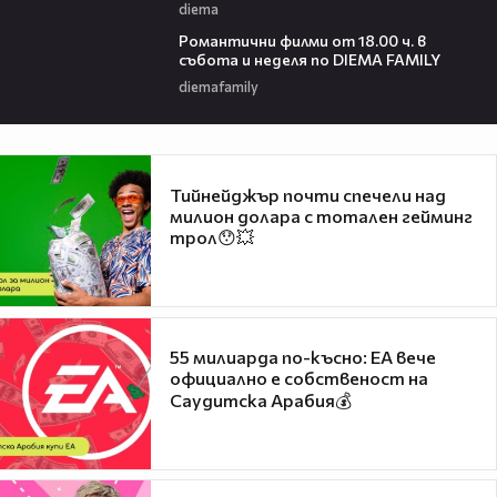
diema
00:36
Романтични филми от 18.00 ч. в
събота и неделя по DIEMA FAMILY
diemafamily
Тийнейджър почти спечели над
милион долара с тотален гейминг
трол😯💥
55 милиарда по-късно: EA вече
официално е собственост на
Саудитска Арабия💰