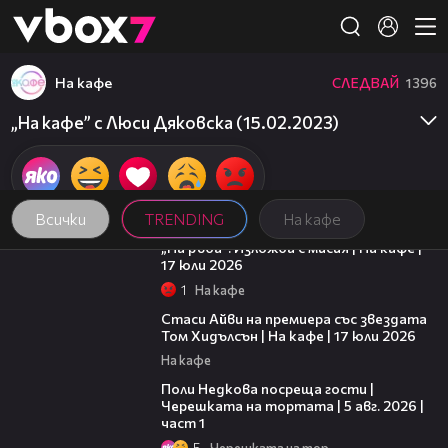
Member of
👾
На кафе
СЛЕДВАЙ
1396
„На кафе” с Люси Дяковска (15.02.2023)
Всички
TRENDING
На кафе
09:09
„На ръба“: Изложба с мисия | На кафе |
17 юли 2026
1
На кафе
02:58
Стаси Айви на премиера със звездата
Том Хидълсън | На кафе | 17 юли 2026
На кафе
19:25
Поли Недкова посреща гости |
Черешката на тортата | 5 авг. 2026 |
част 1
5
Черешката на тортата