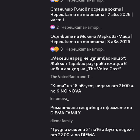
16:22
Станимир Гъмов посреща гости |
Черешката на тортата | 7 авг. 2026 |
част 1
2
Черешката на тортата
14:06
Оценките на Милена Маркова-Маца |
Черешката на тортата | 3 авг. 2026
8
Черешката на тортата
01:13:23
„Месеци наред не изпитвах нищо“:
Жаклин Таракчи разкрива емоции в
новия епизод на „The Voice Cast“
The Voice Radio and TV Bulgaria
00:30
"Хитч" на 16 август, неделя от 21:00 ч.
по KINO NOVA
kinonova_
00:31
Романтични следобеди с филмите по
DIEMA FAMILY
diemafamily
00:31
"Трудна мишена 2" на16 август, неделя
от 22.00 ч. по DIEMA