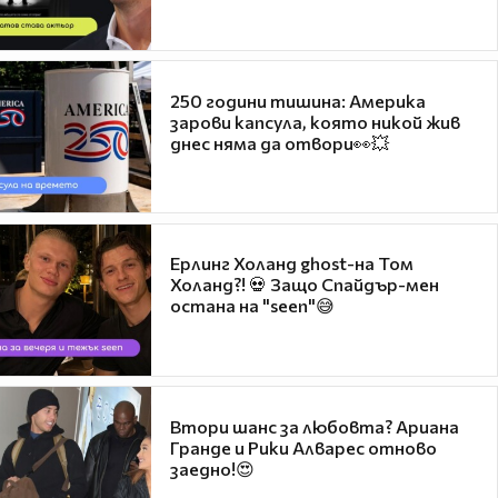
250 години тишина: Америка
зарови капсула, която никой жив
днес няма да отвори👀💥
Ерлинг Холанд ghost-на Том
Холанд?! 💀 Защо Спайдър-мен
остана на "seen"😅
Втори шанс за любовта? Ариана
Гранде и Рики Алварес отново
заедно!😍