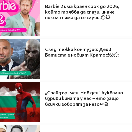
Barbie 2 има краен срок до 2026,
който трябва да спази, иначе
никога няма да се случи.😯💥
След тежка контузия: Дейв
Батиста е новият Кратос!😯💥
„Спайдър-мен: Нов ден“ буквално
взриви кината у нас – ето защо
всички говорят за него👀🎬