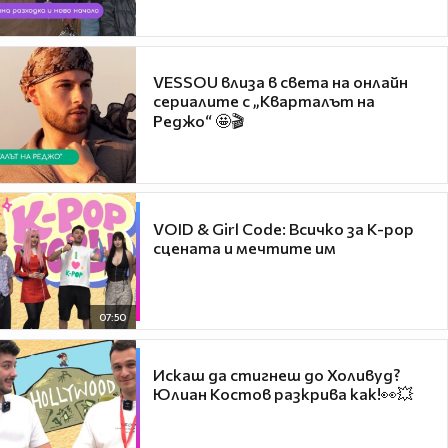
VESSOU влиза в света на онлайн
сериалите с „Кварталът на
Реджо“ 🤩🎬
VOID & Girl Code: Всичко за K-pop
сцената и мечтите им
07:50
Искаш да стигнеш до Холивуд?
Юлиан Костов разкрива как!👀💥