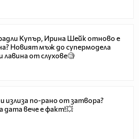
радли Купър, Ирина Шейк отново е
а? Новият мъж до супермодела
и лавина от слухове🧐
и излиза по-рано от затвора?
 дата вече е факт!💥