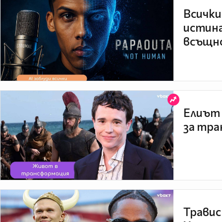
Всички
истина
всъщно
Елиът 
за тра
Травис