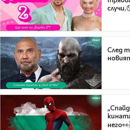
случи.
След т
новият
„Спайд
кината
него👀