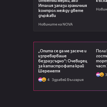
ответни мерки, ако
късна
Италия запази граничния
Новин
контрол между двете
държави
Новините на NOVA
06:38
„Опита се да ме засече и
Поли
изпреварваше
гости
безразсъдно“: Очевидец
торта
за катастрофата край
част 
Шереметя
3
4
Здравей България