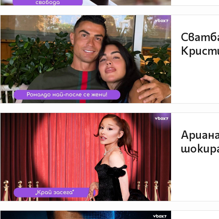
Сватба
Кристи
Ариана
шокира