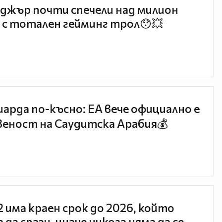
джър почти спечели над милион
 с тотален гейминг трол😯💥
иарда по-късно: EA вече официално е
еност на Саудитска Арабия💰
 2 има краен срок до 2026, който
 да спази, иначе никога няма да се