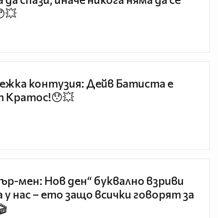
😯💥
ежка контузия: Дейв Батиста е
 Кратос!😯💥
ър-мен: Нов ден“ буквално взриви
 у нас – ето защо всички говорят за
🎬