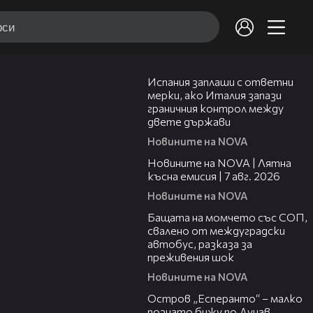
00:51
Испания заплаши с ответни
мерки, ако Италия запази
граничния контрол между
двете държави
Новините на NOVA
21:18
Новините на NOVA | Лятна
късна емисия | 7 авг. 2026
Новините на NOVA
00:30
Бащата на момчето със СОП,
свалено от междуградски
автобус, разказа за
преживения шок
Новините на NOVA
00:04
Остров „Есперанто“ – малко
познато бижу по Дунав