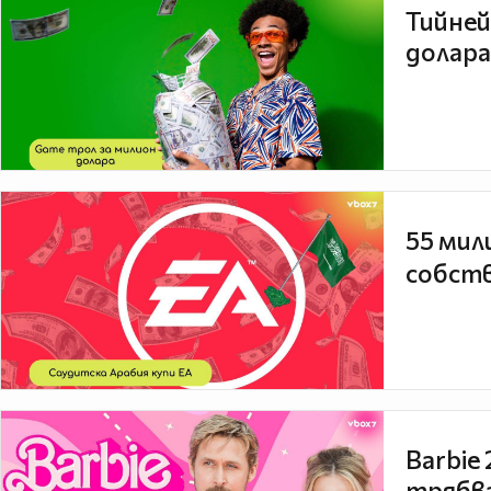
Тийней
долара
55 мил
собств
Barbie
трябва