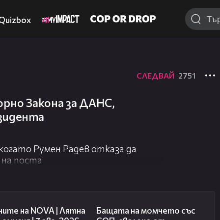
Quizbox
СЛЕДВАЙ
2751
рно Закона за ДАНС,
езидента
 когато Румен Радев отказа да
 на поста
21:18
00:30
ните на NOVA | Лятна
Бащата на момчето със