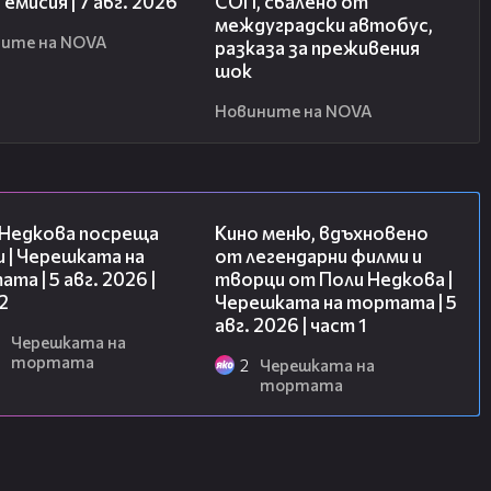
 емисия | 7 авг. 2026
СОП, свалено от
междуградски автобус,
ите на NOVA
разказа за преживения
шок
Новините на NOVA
13:03
15:39
 Недкова посреща
Кино меню, вдъхновено
 | Черешката на
от легендарни филми и
та | 5 авг. 2026 |
творци от Поли Недкова |
2
Черешката на тортата | 5
авг. 2026 | част 1
Черешката на
тортата
2
Черешката на
тортата