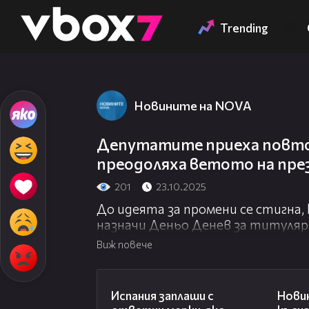
Member of
👾
Trending
Новините на NOVA
Депутатите приеха повто
преодоляха ветото на пр
201
23.10.2025
До идеята за промени се стигна,
назначи Деньо Денев за титуляр
Виж повече
00:51
Испания заплаши с
Нови