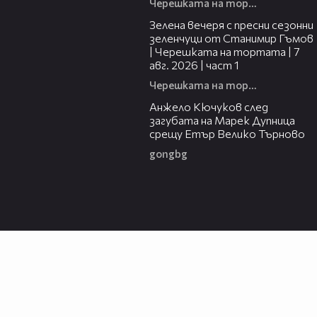
Черешката на тортата
16:06
Зелена вечеря с пресни сезонни
зеленчуци от Станимир Гъмов
| Черешката на тортата | 7
авг. 2026 | част 1
Черешката на тортата
02:27
Анжело Кючуков след
загубата на Марек Дупница
срещу Етър Велико Търново
gongbg