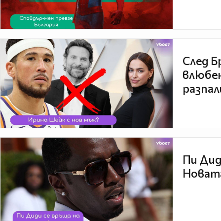
След Б
влюбен
разпал
Пи Дид
Новата