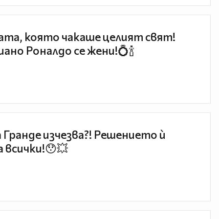
та, която чакаше целият свят!
ано Роналдо се жени!💍🍾
 Гранде изчезва?! Решението ѝ
 всички!😯💥