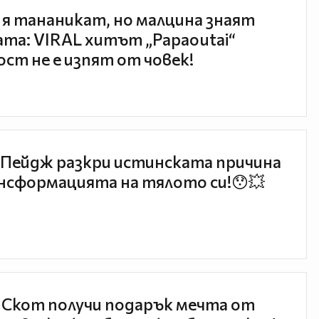
 я тананикат, но малцина знаят
та: VIRAL хитът „Papaoutai“
ст не е изпят от човек!
Пейдж разкри истинската причина
нсформацията на тялото си!😯💥
 Скот получи подарък мечта от