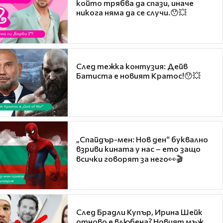
който трябва да спази, иначе
никога няма да се случи.😯💥
След тежка контузия: Дейв
Батиста е новият Кратос!😯💥
„Спайдър-мен: Нов ден“ буквално
взриви кината у нас – ето защо
всички говорят за него👀🎬
След Брадли Купър, Ирина Шейк
отново е влюбена? Новият мъж