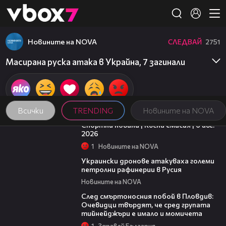
Member of
👾
Новините на NOVA
СЛЕДВАЙ
2751
Масирана руска атака в Украйна, 7 загинали
Всички
TRENDING
Новините на NOVA
04:51
Спортни новини | Късна емисия | 6 авг.
2026
1
Новините на NOVA
00:41
Украински дронове атакуваха големи
петролни рафинерии в Русия
Новините на NOVA
09:32
След смъртоносния побой в Пловдив:
Очевидци твърдят, че сред групата
тийнейджъри е имало и момичета
1
Здравей България