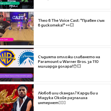
Theo в The Voice Cast: "Правен съм
в дискотека!" 👀💥
Съдията отложи сливането на
Paramount и Warner Bros. за 110
милиарда долара!😯💥
Любов или скандал? Карди Би и
Мадука Окойе разпалиха
интернет❤️‍🔥🔥