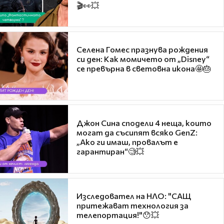
🎬👀💥
Селена Гомес празнува рождения
си ден: Как момичето от „Disney“
се превърна в световна икона🤩🎂
Джон Сина сподели 4 неща, които
могат да съсипят всяко GenZ:
„Ако ги имаш, провалът е
гарантиран“🧐💥
Изследовател на НЛО: "САЩ
притежават технология за
телепортация!"😯💥