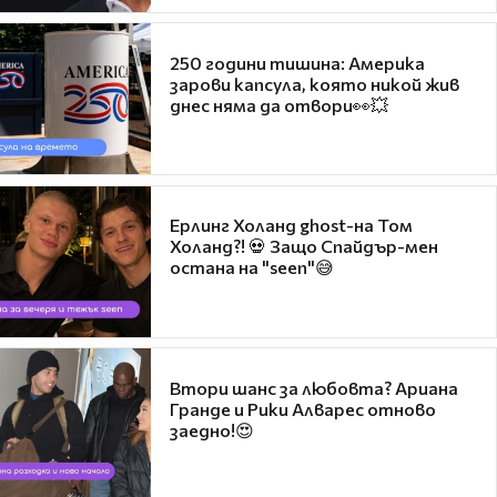
250 години тишина: Америка
зарови капсула, която никой жив
днес няма да отвори👀💥
Ерлинг Холанд ghost-на Том
Холанд?! 💀 Защо Спайдър-мен
остана на "seen"😅
Втори шанс за любовта? Ариана
Гранде и Рики Алварес отново
заедно!😍