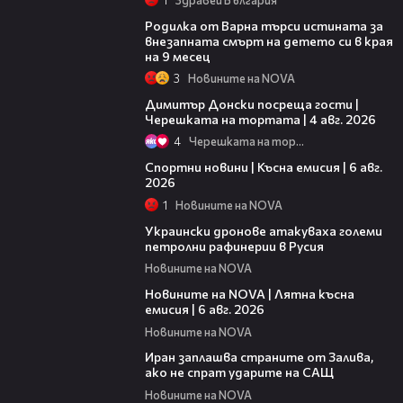
03:09
Родилка от Варна търси истината за
внезапната смърт на детето си в края
на 9 месец
3
Новините на NOVA
17:43
Димитър Донски посреща гости |
Черешката на тортата | 4 авг. 2026
4
Черешката на тортата
04:51
Спортни новини | Късна емисия | 6 авг.
2026
1
Новините на NOVA
00:41
Украински дронове атакуваха големи
петролни рафинерии в Русия
Новините на NOVA
20:26
Новините на NOVA | Лятна късна
емисия | 6 авг. 2026
Новините на NOVA
00:41
Иран заплашва страните от Залива,
ако не спрат ударите на САЩ
Новините на NOVA
22:43