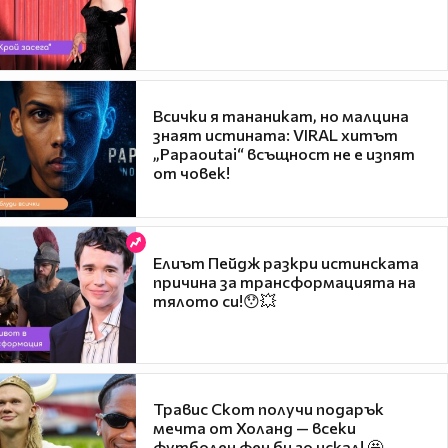
Всички я тананикат, но малцина
знаят истината: VIRAL хитът
„Papaoutai“ всъщност не е изпят
от човек!
Елиът Пейдж разкри истинската
причина за трансформацията на
тялото си!😯💥
Травис Скот получи подарък
мечта от Холанд — всеки
футболен фен би го искал! 🤩