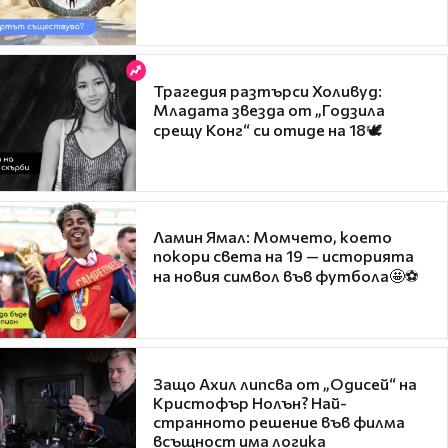
Трагедия разтърси Холивуд:
Младата звезда от „Годзила
срещу Конг“ си отиде на 18🕊️
Ламин Ямал: Момчето, което
покори света на 19 — историята
на новия символ във футбола🤩⚽
Защо Ахил липсва от „Одисей“ на
Кристофър Нолън? Най-
странното решение във филма
всъщност има логика