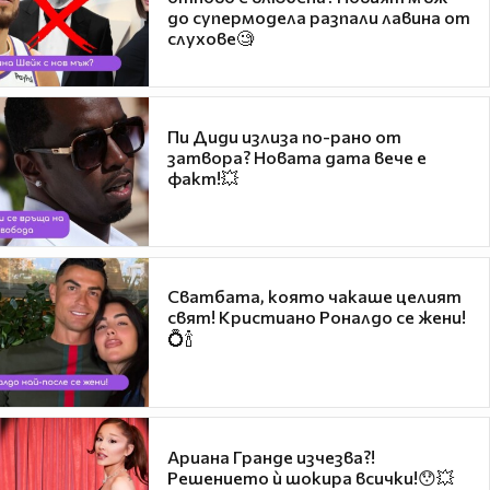
до супермодела разпали лавина от
слухове🧐
Пи Диди излиза по-рано от
затвора? Новата дата вече е
факт!💥
Сватбата, която чакаше целият
свят! Кристиано Роналдо се жени!
💍🍾
Ариана Гранде изчезва?!
Решението ѝ шокира всички!😯💥