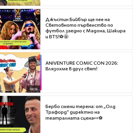
Джъстин Бийбър ще пее на
Световното първенство по
футбол заедно с Мадона, Шакира
и BTS!⚽🤩
ANIVENTURE COMIC CON 2026:
Влязохме в друг свят!
08:16
Бербо смени терена: от „Олд
Трафорд“ директно на
театралната сцена👀⚽