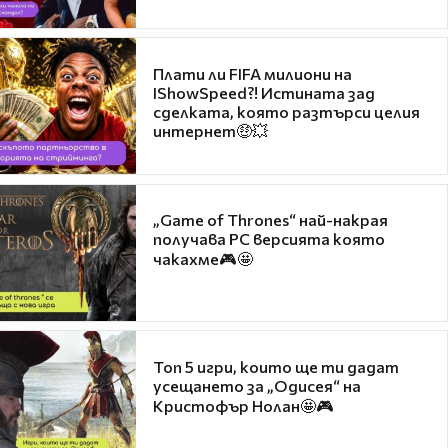
Плати ли FIFA милиони на
IShowSpeed?! Истината зад
сделката, която разтърси целия
интернет🤑💥
„Game of Thrones“ най-накрая
получава PC версията която
чакахме🎮🤩
Топ 5 игри, които ще ти дадат
усещането за „Одисея“ на
Кристофър Нолан🤩🎮