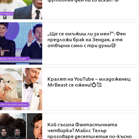
„Ще се омъжиш ли за мен?“: Фен
предложи брак на Зендая, а тя
отвърна само с три думи😅
Кралят на YouTube – младоженец:
MrBeast се ожени!💍🥰
Кой съсипа Фантастичната
четворка? Майлс Телър
проговаря десетилетие по-късно