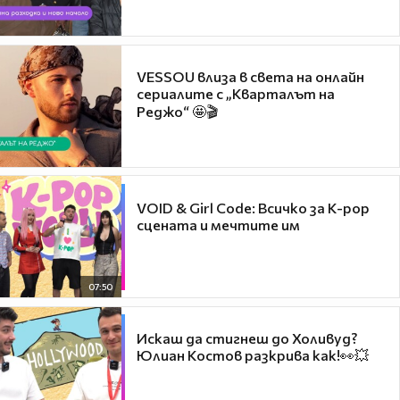
VESSOU влиза в света на онлайн
сериалите с „Кварталът на
Реджо“ 🤩🎬
VOID & Girl Code: Всичко за K-pop
сцената и мечтите им
07:50
Искаш да стигнеш до Холивуд?
Юлиан Костов разкрива как!👀💥