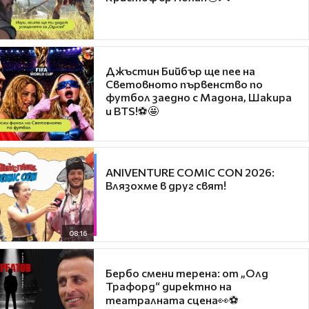
Джъстин Бийбър ще пее на
Световното първенство по
футбол заедно с Мадона, Шакира
и BTS!⚽🤩
ANIVENTURE COMIC CON 2026:
Влязохме в друг свят!
08:16
Бербо смени терена: от „Олд
Трафорд“ директно на
театралната сцена👀⚽