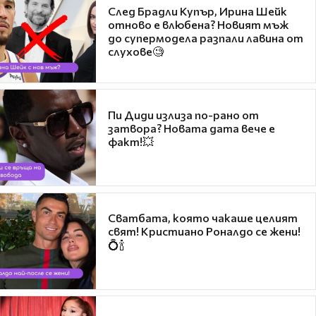
След Брадли Купър, Ирина Шейк
отново е влюбена? Новият мъж
до супермодела разпали лавина от
слухове🧐
Пи Диди излиза по-рано от
затвора? Новата дата вече е
факт!💥
Сватбата, която чакаше целият
свят! Кристиано Роналдо се жени!
💍🍾