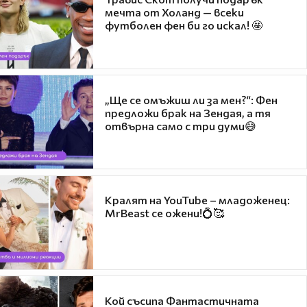
мечта от Холанд — всеки
футболен фен би го искал! 🤩
„Ще се омъжиш ли за мен?“: Фен
предложи брак на Зендая, а тя
отвърна само с три думи😅
Кралят на YouTube – младоженец:
MrBeast се ожени!💍🥰
Кой съсипа Фантастичната