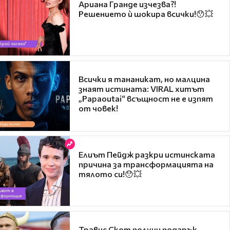
Ариана Гранде изчезва?!
Решението ѝ шокира всички!😯💥
Всички я тананикат, но малцина
знаят истината: VIRAL хитът
„Papaoutai“ всъщност не е изпят
от човек!
Елиът Пейдж разкри истинската
причина за трансформацията на
тялото си!😯💥
Травис Скот получи подарък