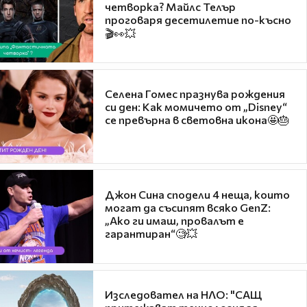
четворка? Майлс Телър
проговаря десетилетие по-късно
🎬👀💥
Селена Гомес празнува рождения
си ден: Как момичето от „Disney“
се превърна в световна икона🤩🎂
Джон Сина сподели 4 неща, които
могат да съсипят всяко GenZ:
„Ако ги имаш, провалът е
гарантиран“🧐💥
Изследовател на НЛО: "САЩ