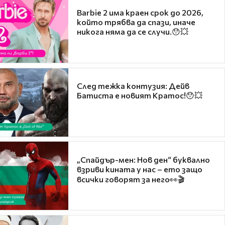
Barbie 2 има краен срок до 2026,
който трябва да спази, иначе
никога няма да се случи.😯💥
След тежка контузия: Дейв
Батиста е новият Кратос!😯💥
„Спайдър-мен: Нов ден“ буквално
взриви кината у нас – ето защо
всички говорят за него👀🎬