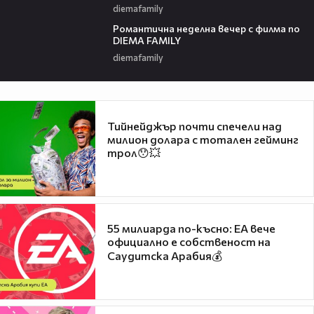
diemafamily
00:21
Романтичнa неделна вечер с филма по
DIEMA FAMILY
diemafamily
Тийнейджър почти спечели над
милион долара с тотален гейминг
трол😯💥
55 милиарда по-късно: EA вече
официално е собственост на
Саудитска Арабия💰