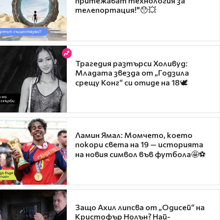
притежават технология за
телепортация!"😯💥
Трагедия разтърси Холивуд:
Младата звезда от „Годзила
срещу Конг“ си отиде на 18🕊️
Ламин Ямал: Момчето, което
покори света на 19 — историята
на новия символ във футбола🤩⚽
Защо Ахил липсва от „Одисей“ на
Кристофър Нолън? Най-