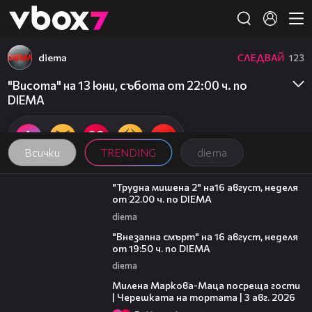
Member of
👾
diema
СЛЕДВАЙ
123
"Висота" на 13 юни, събота от 22:00 ч. по
DIEMA
Всички
TRENDING
diema
00:31
"Трудна мишена 2" на16 август, неделя
от 22.00 ч. по DIEMA
diema
00:33
"Внезапна смърт" на 16 август, неделя
от 19:50 ч. по DIEMA
diema
20:17
Милена Маркова-Маца посреща гости
| Черешката на тортата | 3 авг. 2026