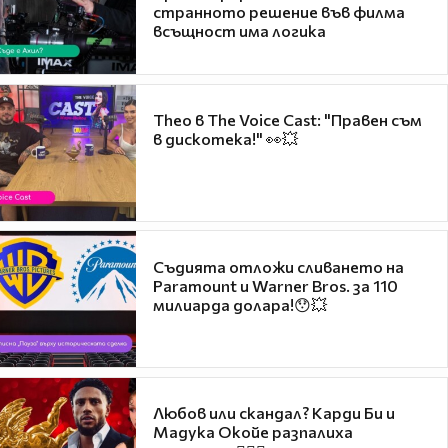
странното решение във филма
всъщност има логика
Theo в The Voice Cast: "Правен съм
в дискотека!" 👀💥
Съдията отложи сливането на
Paramount и Warner Bros. за 110
милиарда долара!😯💥
Любов или скандал? Карди Би и
Мадука Окойе разпалиха