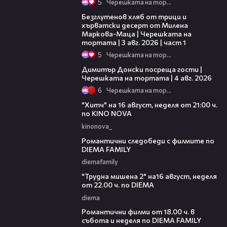
5
Черешката на тортата
16:02
Безглутенов хляб от трици и
хърватски десерт от Милена
Маркова-Маца | Черешката на
тортата | 3 авг. 2026 | част 1
5
Черешката на тортата
17:43
Димитър Донски посреща гости |
Черешката на тортата | 4 авг. 2026
6
Черешката на тортата
00:30
"Хитч" на 16 август, неделя от 21:00 ч.
по KINO NOVA
kinonova_
00:31
Романтични следобеди с филмите по
DIEMA FAMILY
diemafamily
00:31
"Трудна мишена 2" на16 август, неделя
от 22.00 ч. по DIEMA
diema
00:36
Романтични филми от 18.00 ч. в
събота и неделя по DIEMA FAMILY