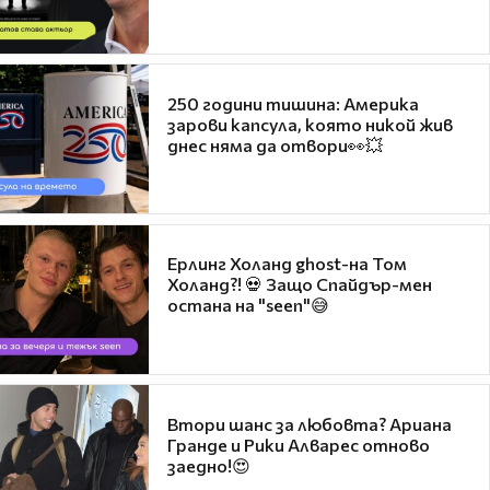
250 години тишина: Америка
зарови капсула, която никой жив
днес няма да отвори👀💥
Ерлинг Холанд ghost-на Том
Холанд?! 💀 Защо Спайдър-мен
остана на "seen"😅
Втори шанс за любовта? Ариана
Гранде и Рики Алварес отново
заедно!😍