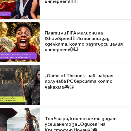
интернет❤️‍🔥🔥
Плати ли FIFA милиони на
IShowSpeed?! Истината зад
сделката, която разтърси целия
интернет🤑💥
„Game of Thrones“ най-накрая
получава PC версията която
чакахме🎮🤩
Топ 5 игри, които ще ти дадат
усещането за „Одисея“ на
Кристофър Нолан🤩🎮