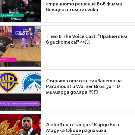
странното решение във филма
всъщност има логика
Theo в The Voice Cast: "Правен съм
в дискотека!" 👀💥
Съдията отложи сливането на
Paramount и Warner Bros. за 110
милиарда долара!😯💥
Любов или скандал? Карди Би и
Мадука Окойе разпалиха