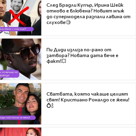
След Брадли Купър, Ирина Шейк
отново е влюбена? Новият мъж
до супермодела разпали лавина от
слухове🧐
Пи Диди излиза по-рано от
затвора? Новата дата вече е
факт!💥
Сватбата, която чакаше целият
свят! Кристиано Роналдо се жени!
💍🍾