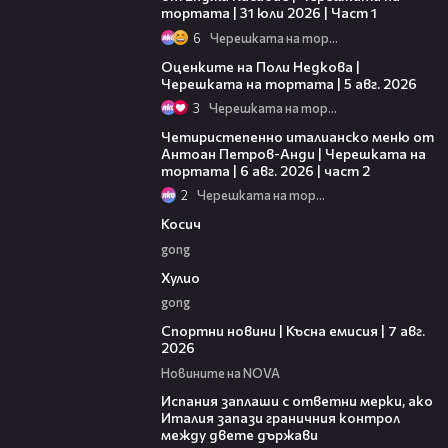
тортата | 31 юли 2026 | Част 1
6
Черешката на тортата
02:09
Оценките на Поли Недкова |
Черешката на тортата | 5 авг. 2026
3
Черешката на тортата
17:25
Четиристепенно италианско меню от
Антоан Петров-Анди | Черешката на
тортата | 6 авг. 2026 | част 2
2
Черешката на тортата
10:17
Косич
gong
09:40
Хулио
gong
03:46
Спортни новини | Късна емисия | 7 авг.
2026
Новините на NOVA
00:51
Испания заплаши с ответни мерки, ако
Италия запази граничния контрол
между двете държави