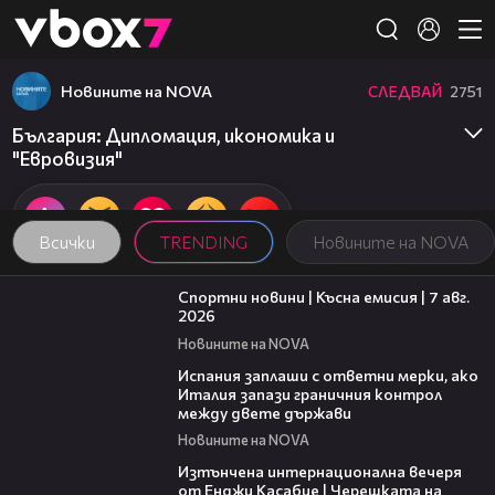
Member of
👾
Новините на NOVA
СЛЕДВАЙ
2751
България: Дипломация, икономика и
"Евровизия"
Всички
TRENDING
Новините на NOVA
03:46
Спортни новини | Късна емисия | 7 авг.
2026
Новините на NOVA
00:51
Испания заплаши с ответни мерки, ако
Италия запази граничния контрол
между двете държави
Новините на NOVA
18:07
Изтънчена интернационална вечеря
от Енджи Касабие | Черешката на