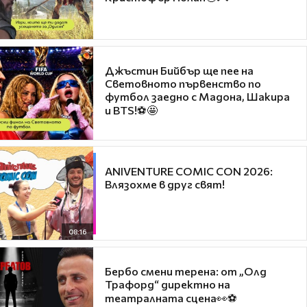
Джъстин Бийбър ще пее на
Световното първенство по
футбол заедно с Мадона, Шакира
и BTS!⚽🤩
ANIVENTURE COMIC CON 2026:
Влязохме в друг свят!
08:16
Бербо смени терена: от „Олд
Трафорд“ директно на
театралната сцена👀⚽