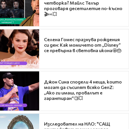
четворка? Майлс Телър
проговаря десетилетие по-късно
🎬👀💥
Селена Гомес празнува рождения
си ден: Как момичето от „Disney“
се превърна в световна икона🤩🎂
Джон Сина сподели 4 неща, които
могат да съсипят всяко GenZ:
„Ако ги имаш, провалът е
гарантиран“🧐💥
Изследовател на НЛО: "САЩ