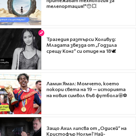
притежават технология за
телепортация!"😯💥
Трагедия разтърси Холивуд:
Младата звезда от „Годзила
срещу Конг“ си отиде на 18🕊️
Ламин Ямал: Момчето, което
покори света на 19 — историята
на новия символ във футбола🤩⚽
Защо Ахил липсва от „Одисей“ на
Кристофър Нолън? Най-