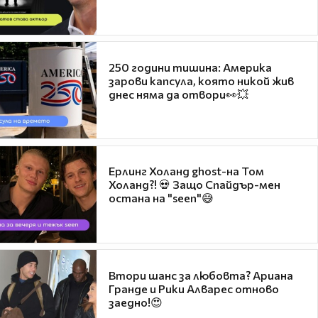
250 години тишина: Америка
зарови капсула, която никой жив
днес няма да отвори👀💥
Ерлинг Холанд ghost-на Том
Холанд?! 💀 Защо Спайдър-мен
остана на "seen"😅
Втори шанс за любовта? Ариана
Гранде и Рики Алварес отново
заедно!😍