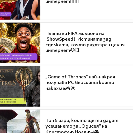
интернет❤️‍🔥🔥
Плати ли FIFA милиони на
IShowSpeed?! Истината зад
сделката, която разтърси целия
интернет🤑💥
„Game of Thrones“ най-накрая
получава PC версията която
чакахме🎮🤩
Топ 5 игри, които ще ти дадат
усещането за „Одисея“ на
Кристофър Нолан🤩🎮