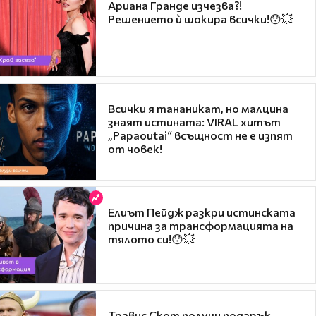
Ариана Гранде изчезва?!
Решението ѝ шокира всички!😯💥
Всички я тананикат, но малцина
знаят истината: VIRAL хитът
„Papaoutai“ всъщност не е изпят
от човек!
Елиът Пейдж разкри истинската
причина за трансформацията на
тялото си!😯💥
Травис Скот получи подарък