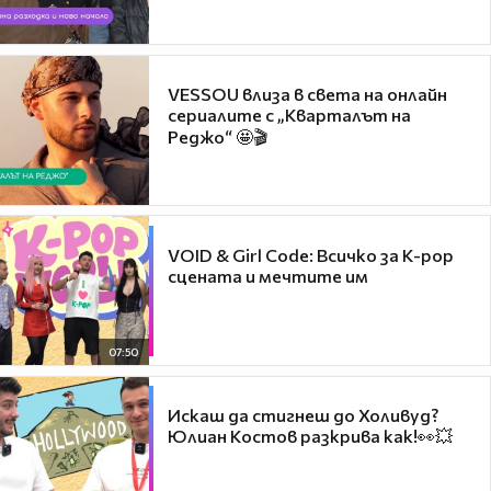
VESSOU влиза в света на онлайн
сериалите с „Кварталът на
Реджо“ 🤩🎬
VOID & Girl Code: Всичко за K-pop
сцената и мечтите им
07:50
Искаш да стигнеш до Холивуд?
Юлиан Костов разкрива как!👀💥