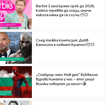
Barbie 2 има краен срок до 2026,
който трябва да спази, иначе
никога няма да се случи.😯💥
След тежка контузия: Дейв
Батиста е новият Кратос!😯💥
„Спайдър-мен: Нов ден“ буквално
взриви кината у нас – ето защо
всички говорят за него👀🎬