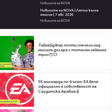
Новините на NOVA
21:18
Новините на NOVA | Лятна късна
емисия | 7 авг. 2026
Новините на NOVA
Тийнейджър почти спечели над
милион долара с тотален гейминг
трол😯💥
55 милиарда по-късно: EA вече
официално е собственост на
Саудитска Арабия💰