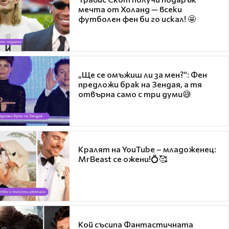
мечта от Холанд — всеки
футболен фен би го искал! 🤩
„Ще се омъжиш ли за мен?“: Фен
предложи брак на Зендая, а тя
отвърна само с три думи😅
Кралят на YouTube – младоженец:
MrBeast се ожени!💍🥰
Кой съсипа Фантастичната