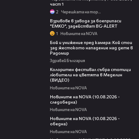
част 1
2
Черешката на тортата
02:58
Взривове в завода за боеприпаси
"ЕМКО", задействат BG-ALERT
1
Новините на NOVA
06:12
Бой и унижение пред камера: Кой стои
зад жестокото нападение над дете в
Радомир
Здравей България
03:33
Колоритен фестивал събра стотици
любители на цветята в Меделин
(ВИДЕО)
Новините на NOVA
15:13
Новините на NOVA (10.08.2026 -
следобедна)
Новините на NOVA
23:50
Новините на NOVA (10.08.2026 -
обедна)
Новините на NOVA
22:53