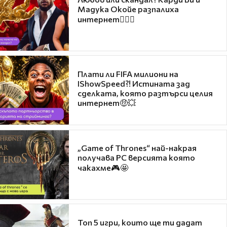
Мадука Окойе разпалиха
интернет❤️‍🔥🔥
Плати ли FIFA милиони на
IShowSpeed?! Истината зад
сделката, която разтърси целия
интернет🤑💥
„Game of Thrones“ най-накрая
получава PC версията която
чакахме🎮🤩
Топ 5 игри, които ще ти дадат