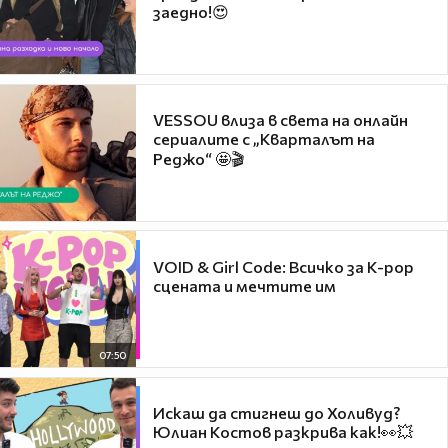
заедно!😍
VESSOU влиза в света на онлайн
сериалите с „Кварталът на
Реджо“ 🤩🎬
VOID & Girl Code: Всичко за K-pop
сцената и мечтите им
07:50
Искаш да стигнеш до Холивуд?
Юлиан Костов разкрива как!👀💥