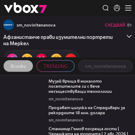
Member of
👾
sm_novinitenanova
СЛЕДВАЙ
81
Афганистанче прави изумителни портрети
на Меркел
Всички
TRENDING
sm_novinitenanova
01:15
Музей връща в миналото
посетителите си с вече
несъществуващи технологии
sm_novinitenanova
01:05
Продават цигулка на Страдивари за
рекордните 18 млн. долара
sm_novinitenanova
16:22
Станимир Гъмов посреща гости |
Черешката на тортата | 7 авг. 2026 |