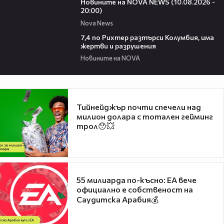
Новините на NOVA NEWS (10.08.2026 -
20:00)
Nova News
00:36
7,4 по Рихтер разтърси Колумбия, има
жертви и разрушения
Новините на NOVA
Тийнейджър почти спечели над
милион долара с тотален гейминг
трол😯💥
55 милиарда по-късно: EA вече
официално е собственост на
Саудитска Арабия💰