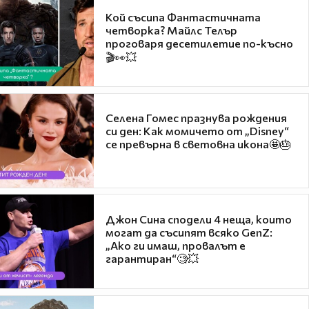
Кой съсипа Фантастичната
четворка? Майлс Телър
проговаря десетилетие по-късно
🎬👀💥
Селена Гомес празнува рождения
си ден: Как момичето от „Disney“
се превърна в световна икона🤩🎂
Джон Сина сподели 4 неща, които
могат да съсипят всяко GenZ:
„Ако ги имаш, провалът е
гарантиран“🧐💥