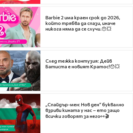
Barbie 2 има краен срок до 2026,
който трябва да спази, иначе
никога няма да се случи.😯💥
След тежка контузия: Дейв
Батиста е новият Кратос!😯💥
„Спайдър-мен: Нов ден“ буквално
взриви кината у нас – ето защо
всички говорят за него👀🎬