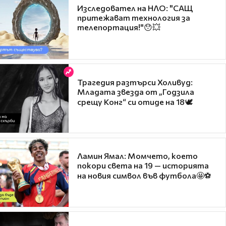
Изследовател на НЛО: "САЩ
притежават технология за
телепортация!"😯💥
Трагедия разтърси Холивуд:
Младата звезда от „Годзила
срещу Конг“ си отиде на 18🕊️
Ламин Ямал: Момчето, което
покори света на 19 — историята
на новия символ във футбола🤩⚽