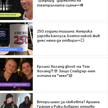
Трафорд“ директно на
театралната сцена👀⚽
250 години тишина: Америка
зарови капсула, която никой жив
днес няма да отвори👀💥
Ерлинг Холанд ghost-на Том
Холанд?! 💀 Защо Спайдър-мен
остана на "seen"😅
Втори шанс за любовта? Ариана
Гранде и Рики Алварес отново