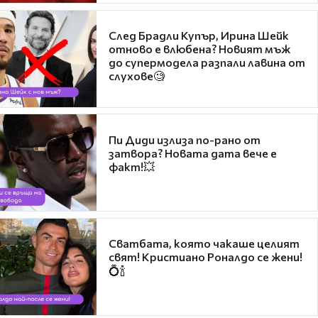
След Брадли Купър, Ирина Шейк
отново е влюбена? Новият мъж
до супермодела разпали лавина от
слухове🧐
Пи Диди излиза по-рано от
затвора? Новата дата вече е
факт!💥
Сватбата, която чакаше целият
свят! Кристиано Роналдо се жени!
💍🍾