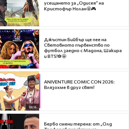
усещането за „Одисея“ на
Кристофър Нолан🤩🎮
Джъстин Бийбър ще пее на
Световното първенство по
футбол заедно с Мадона, Шакира
и BTS!⚽🤩
ANIVENTURE COMIC CON 2026:
Влязохме в друг свят!
08:16
Бербо смени терена: от „Олд