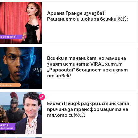
Ариана Гранде изчезва?!
Решението ѝ шокира всички!😯💥
Всички я тананикат, но малцина
знаят истината: VIRAL хитът
„Papaoutai“ всъщност не е изпят
от човек!
Елиът Пейдж разкри истинската
причина за трансформацията на
тялото си!😯💥