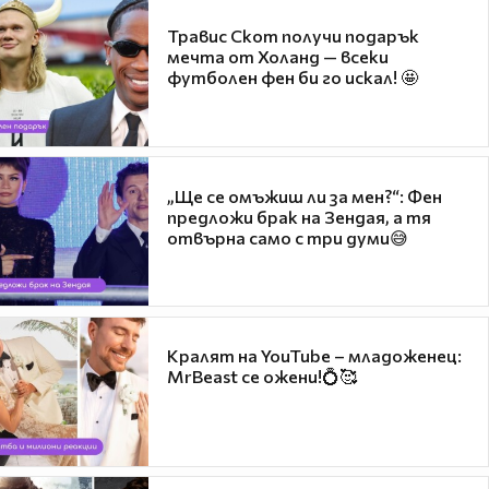
Травис Скот получи подарък
мечта от Холанд — всеки
футболен фен би го искал! 🤩
„Ще се омъжиш ли за мен?“: Фен
предложи брак на Зендая, а тя
отвърна само с три думи😅
Кралят на YouTube – младоженец:
MrBeast се ожени!💍🥰