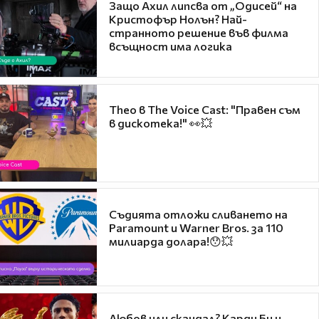
Защо Ахил липсва от „Одисей“ на
Кристофър Нолън? Най-
странното решение във филма
всъщност има логика
Theo в The Voice Cast: "Правен съм
в дискотека!" 👀💥
Съдията отложи сливането на
Paramount и Warner Bros. за 110
милиарда долара!😯💥
Любов или скандал? Карди Би и