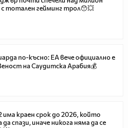
джър почти спечели над милион
 с тотален гейминг трол😯💥
иарда по-късно: EA вече официално е
еност на Саудитска Арабия💰
 2 има краен срок до 2026, който
 да спази, иначе никога няма да се