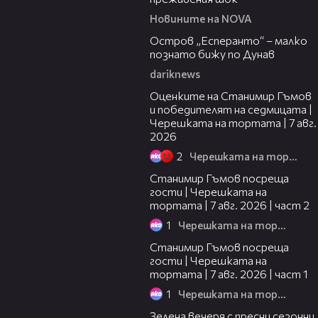
Новините на NOVA
00:04
Остров „Есперанто“ – малко
познато бижу по Дунав
dariknews
02:15
Оценките на Станимир Гъмов
и победителят на седмицата |
Черешката на тортата | 7 авг.
2026
2
Черешката на тортата
12:30
Станимир Гъмов посреща
гости | Черешката на
тортата | 7 авг. 2026 | част 2
1
Черешката на тортата
16:22
Станимир Гъмов посреща
гости | Черешката на
тортата | 7 авг. 2026 | част 1
1
Черешката на тортата
17:48
Зелена вечеря с пресни сезонни