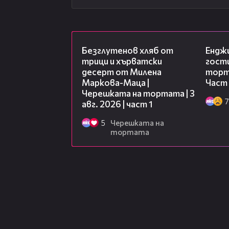
16:02
Безглутенов хляб от
Ендж
трици и хърватски
гости
десерт от Милена
торта
Маркова-Маца |
Част 
Черешката на тортата | 3
7
авг. 2026 | част 1
5
Черешката на
тортата