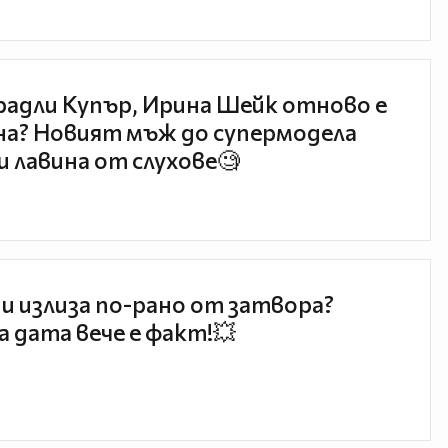
радли Купър, Ирина Шейк отново е
а? Новият мъж до супермодела
и лавина от слухове🧐
и излиза по-рано от затвора?
 дата вече е факт!💥