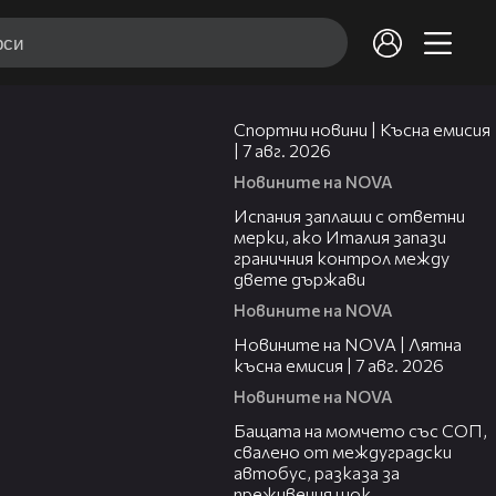
03:46
Спортни новини | Късна емисия
| 7 авг. 2026
Новините на NOVA
00:51
Испания заплаши с ответни
мерки, ако Италия запази
граничния контрол между
двете държави
Новините на NOVA
21:18
Новините на NOVA | Лятна
късна емисия | 7 авг. 2026
Новините на NOVA
00:30
Бащата на момчето със СОП,
свалено от междуградски
автобус, разказа за
преживения шок