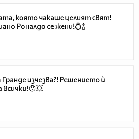
та, която чакаше целият свят!
ано Роналдо се жени!💍🍾
 Гранде изчезва?! Решението ѝ
 всички!😯💥