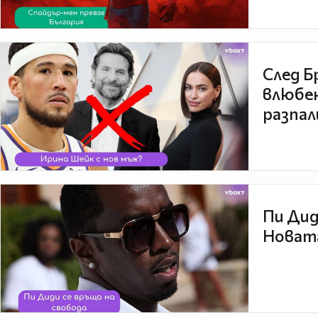
След Б
влюбен
разпал
Пи Дид
Новата