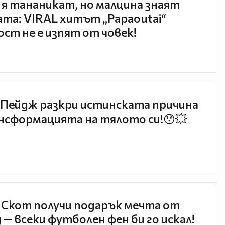
 я тананикат, но малцина знаят
та: VIRAL хитът „Papaoutai“
ст не е изпят от човек!
Пейдж разкри истинската причина
нсформацията на тялото си!😯💥
 Скот получи подарък мечта от
 — всеки футболен фен би го искал!