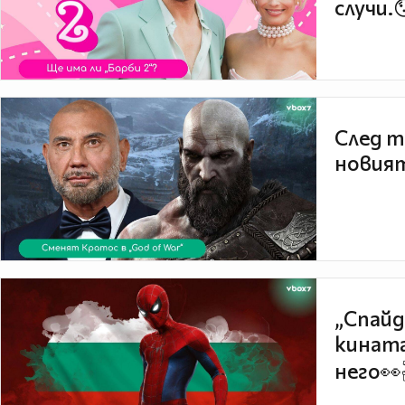
случи.
След т
новият
„Спайд
кината
него👀