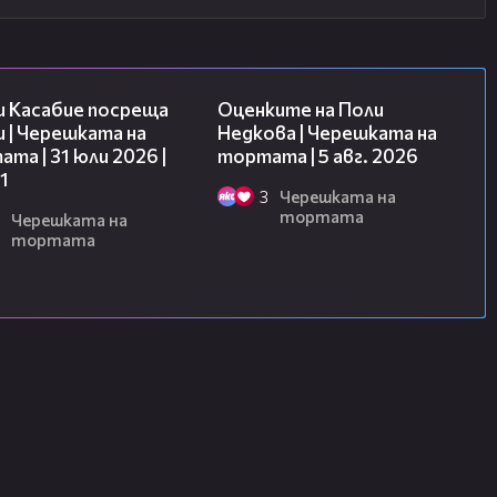
10:44
02:09
и Касабие посреща
Оценките на Поли
 | Черешката на
Недкова | Черешката на
та | 31 юли 2026 |
тортата | 5 авг. 2026
1
3
Черешката на
тортата
Черешката на
тортата