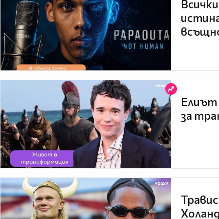
Всички
истина
всъщно
Елиът 
за тра
Травис
Холанд