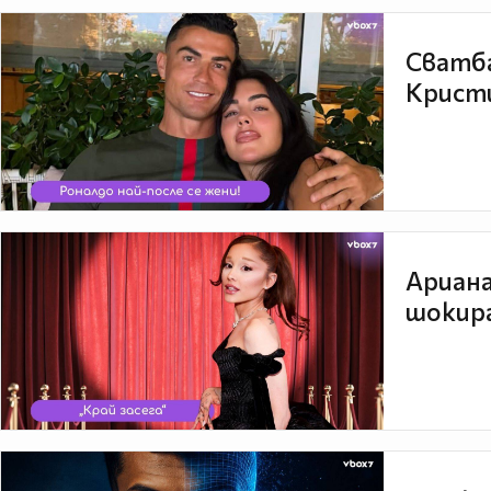
Сватба
Кристи
Ариана
шокира