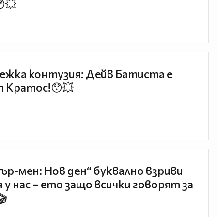
😯💥
ежка контузия: Дейв Батиста е
 Кратос!😯💥
ър-мен: Нов ден“ буквално взриви
 у нас – ето защо всички говорят за
🎬