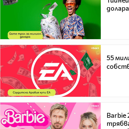
Тийней
долара
55 мил
собств
Barbie
трябва