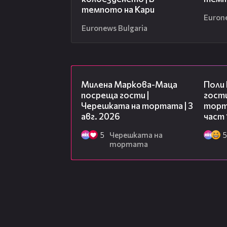
темпото на Кари
Euron
Euronews Bulgaria
20:17
Милена Маркова-Маца
Поли
посреща гости |
гости
Черешката на тортата | 3
торта
авг. 2026
част 
5
Черешката на
5
тортата