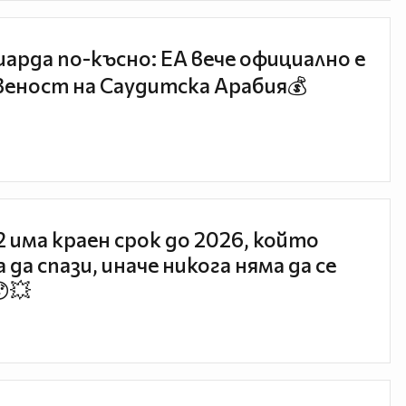
иарда по-късно: EA вече официално е
еност на Саудитска Арабия💰
 2 има краен срок до 2026, който
 да спази, иначе никога няма да се
😯💥