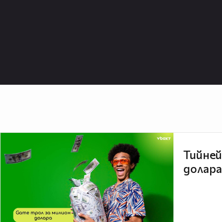
Тийней
долара