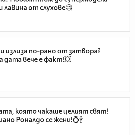
и лавина от слухове🧐
и излиза по-рано от затвора?
 дата вече е факт!💥
та, която чакаше целият свят!
ано Роналдо се жени!💍🍾