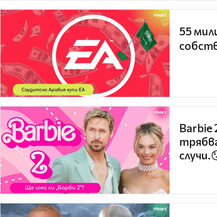
55 мил
собств
Barbie
трябва
случи.