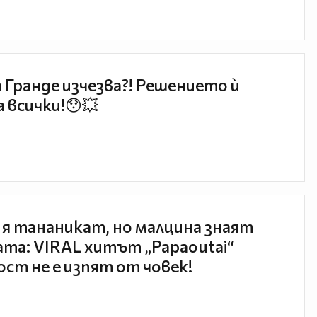
 Гранде изчезва?! Решението ѝ
 всички!😯💥
 я тананикат, но малцина знаят
та: VIRAL хитът „Papaoutai“
ст не е изпят от човек!