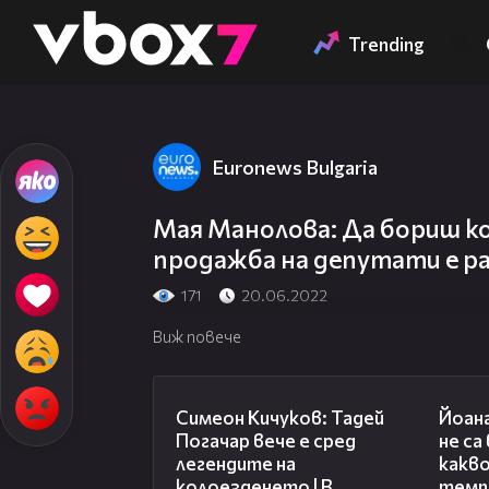
Member of
👾
Trending
Euronews Bulgaria
Мая Манолова: Да бориш к
продажба на депутати е р
171
20.06.2022
Виж повече
11:23
Симеон Кичуков: Тадей
Йоан
Погачар вече е сред
не са
легендите на
какво
колоезденето | В
темп