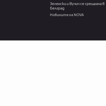
Зеленски и Вучич се срещнаха в
Белград
Новините на NOVA