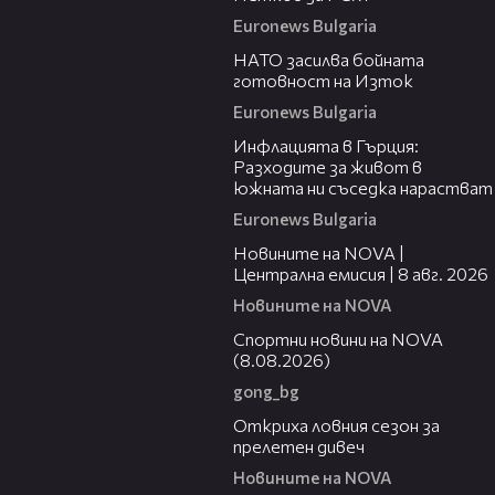
Euronews Bulgaria
01:12
НАТО засилва бойната
готовност на Изток
Euronews Bulgaria
01:30
Инфлацията в Гърция:
Разходите за живот в
южната ни съседка нарастват
Euronews Bulgaria
29:15
Новините на NOVA |
Централна емисия | 8 авг. 2026
Новините на NOVA
04:09
Спортни новини на NOVA
(8.08.2026)
gong_bg
02:01
Откриха ловния сезон за
прелетен дивеч
Новините на NOVA
00:53