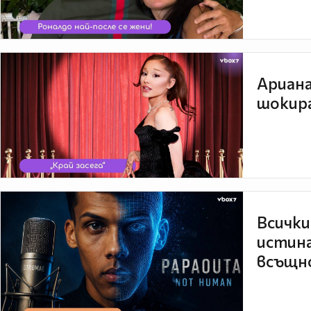
Ариана
шокира
Всички
истина
всъщно