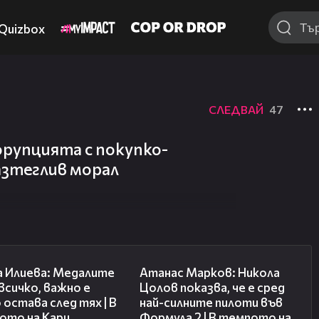
Quizbox
СЛЕДВАЙ
47
орупцията с покупко-
азтеглив морал
14:33
18:25
а Илиева: Медалите
Атанас Марков: Никола
 всичко, важно е
Цолов показва, че е сред
 остава след тях | В
най-силните пилоти във
ото на Кари
Формула 2 | В темпото на