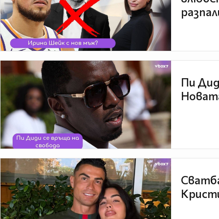
разпал
Пи Дид
Новата
Сватба
Кристи