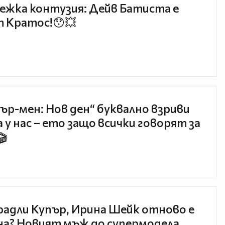
ежка контузия: Дейв Батиста е
 Кратос!😯💥
ър-мен: Нов ден“ буквално взриви
 у нас – ето защо всички говорят за
🎬
радли Купър, Ирина Шейк отново е
а? Новият мъж до супермодела