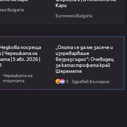
Кари
ews Bulgaria
Euronews Bulgaria
19:25
06:38
 Недкова посреща
„Опита се да ме засече и
 | Черешката на
изпреварваше
та | 5 авг. 2026 |
безразсъдно“: Очевидец
1
за катастрофата край
Шереметя
Черешката на
тортата
5
Здравей България