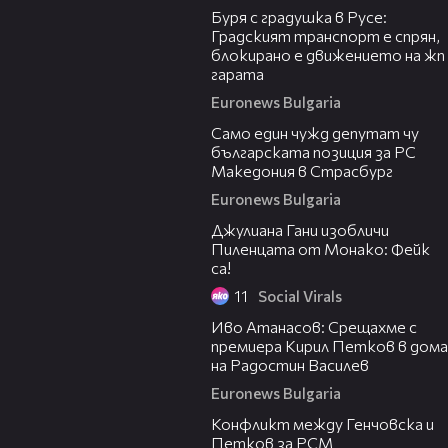
Буря с градушка в Русе:
Градският транспорт е спрян,
блокирано е движението на жп
гарата
Euronews Bulgaria
02:14
Само един чужд депутат чу
българската позиция за РС
Македония в Страсбург
Euronews Bulgaria
Джулиана Гани изобличи
Пиленцата от Монако: Фейк
са!
11
Social Virals
13:28
Иво Атанасов: Срещахме с
премиера Кирил Петков в дома
на Радостин Василев
Euronews Bulgaria
03:25
Конфликт между Генчовска и
Петков за РСМ