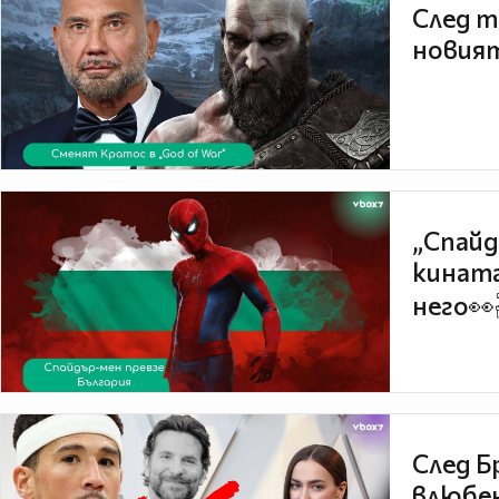
След т
новият
„Спайд
кината
него👀
След Б
влюбен