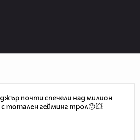
джър почти спечели над милион
 с тотален гейминг трол😯💥