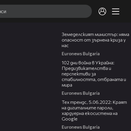
01:11
Земеделският министър: няма
опасност от зърнена криза у
нас
Euronews Bulgaria
12:42
102 дни война в Украйна:
Предизвикателства и
перспективи за
стабилността, отбраната и
мира
Euronews Bulgaria
15:18
Тех трендс, 5.06.2022: Краят
на дигиталните пароли,
хардуерна екосистема на
Google
Euronews Bulgaria
00:45