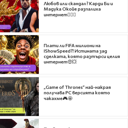
Любов или скандал? Карди Би и
Мадука Окойе разпалиха
интернет❤️‍🔥🔥
Плати ли FIFA милиони на
IShowSpeed?! Истината зад
сделката, която разтърси целия
интернет🤑💥
„Game of Thrones“ най-накрая
получава PC версията която
чакахме🎮🤩