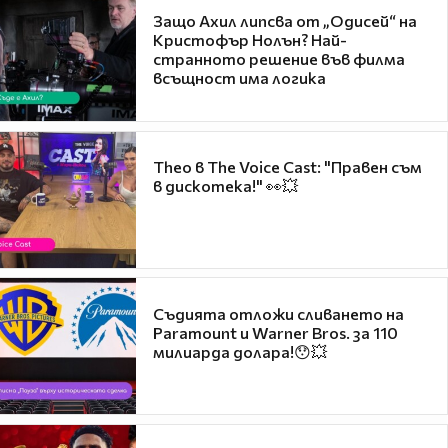
Защо Ахил липсва от „Одисей“ на
Кристофър Нолън? Най-
странното решение във филма
всъщност има логика
Theo в The Voice Cast: "Правен съм
в дискотека!" 👀💥
Съдията отложи сливането на
Paramount и Warner Bros. за 110
милиарда долара!😯💥