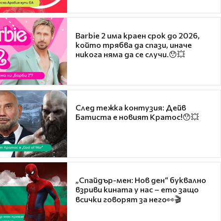
Barbie 2 има краен срок до 2026,
който трябва да спази, иначе
никога няма да се случи.😯💥
След тежка контузия: Дейв
Батиста е новият Кратос!😯💥
„Спайдър-мен: Нов ден“ буквално
взриви кината у нас – ето защо
всички говорят за него👀🎬