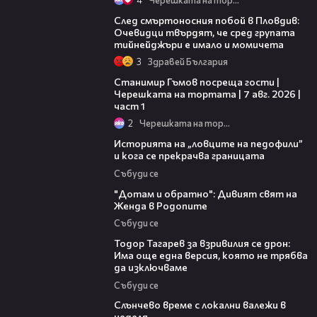
09:32
След смъртоносния побой в Пловдив:
Очевидци твърдят, че сред групата
тийнейджъри е имало и момичета
3
Здравей България
16:22
Станимир Гъмов посреща гости |
Черешката на тортата | 7 авг. 2026 |
част 1
2
Черешката на тортата
06:36
Историята на „ловците на педофили”
и кога се прекрачва границата
Събуди се
06:40
"Дотам и обратно": Дивият свят на
Женда в Родопите
Събуди се
15:02
Тодор Тагарев за взривилия се дрон:
Има още една версия, която не трябва
да изключваме
Събуди се
00:56
Слънчево време с локални валежи в
неделя