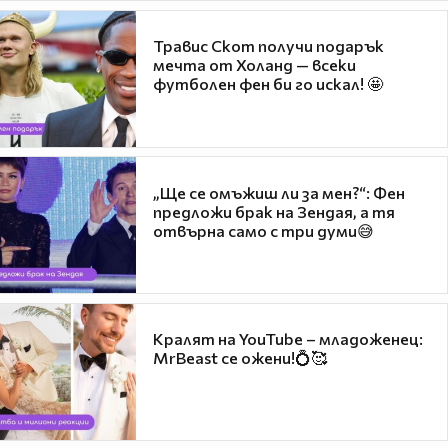
Травис Скот получи подарък
мечта от Холанд — всеки
футболен фен би го искал! 🤩
„Ще се омъжиш ли за мен?“: Фен
предложи брак на Зендая, а тя
отвърна само с три думи😅
Кралят на YouTube – младоженец:
MrBeast се ожени!💍🥰