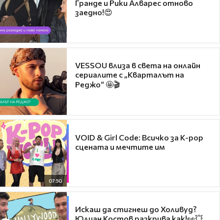
Гранде и Рики Алварес отново
заедно!😍
VESSOU влиза в света на онлайн
сериалите с „Кварталът на
Реджо“ 🤩🎬
VOID & Girl Code: Всичко за K-pop
сцената и мечтите им
07:50
Искаш да стигнеш до Холивуд?
Юлиан Костов разкрива как!👀💥