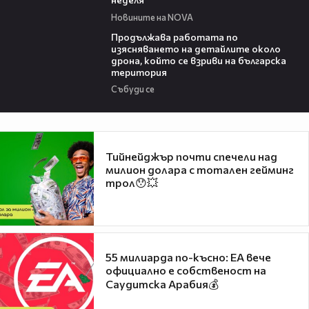
Новините на NOVA
03:59
Продължава работата по
изясняването на детайлите около
дрона, който се взриви на българска
територия
Събуди се
Тийнейджър почти спечели над
милион долара с тотален гейминг
трол😯💥
55 милиарда по-късно: EA вече
официално е собственост на
Саудитска Арабия💰