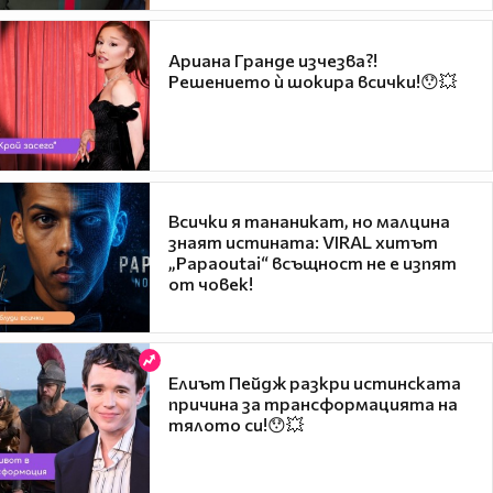
Ариана Гранде изчезва?!
Решението ѝ шокира всички!😯💥
Всички я тананикат, но малцина
знаят истината: VIRAL хитът
„Papaoutai“ всъщност не е изпят
от човек!
Елиът Пейдж разкри истинската
причина за трансформацията на
тялото си!😯💥