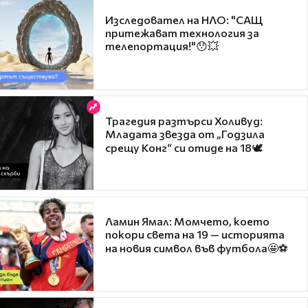
Изследовател на НЛО: "САЩ
притежават технология за
телепортация!"😯💥
Трагедия разтърси Холивуд:
Младата звезда от „Годзила
срещу Конг“ си отиде на 18🕊️
Ламин Ямал: Момчето, което
покори света на 19 — историята
на новия символ във футбола🤩⚽