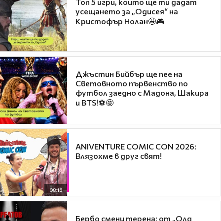
Топ 5 игри, които ще ти дадат
усещането за „Одисея“ на
Кристофър Нолан🤩🎮
Джъстин Бийбър ще пее на
Световното първенство по
футбол заедно с Мадона, Шакира
и BTS!⚽🤩
ANIVENTURE COMIC CON 2026:
Влязохме в друг свят!
08:16
Бербо смени терена: от „Олд