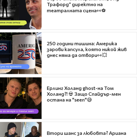
Трафорд“ директно на
театралната сцена👀⚽
250 години тишина: Америка
зарови капсула, която никой жив
днес няма да отвори👀💥
Ерлинг Холанд ghost-на Том
Холанд?! 💀 Защо Спайдър-мен
остана на "seen"😅
Втори шанс за любовта? Ариана