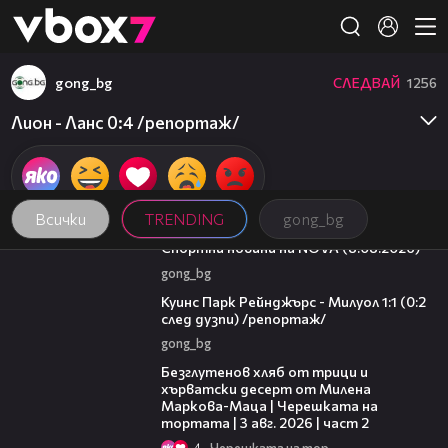
Member of
👾
gong_bg
СЛЕДВАЙ
1256
Лион - Ланс 0:4 /репортаж/
Всички
TRENDING
gong_bg
04:09
Спортни новини на NOVA (8.08.2026)
gong_bg
08:50
Куинс Парк Рейнджърс - Милуол 1:1 (0:2
след дузпи) /репортаж/
gong_bg
15:35
Безглутенов хляб от трици и
хърватски десерт от Милена
Маркова-Маца | Черешката на
тортата | 3 авг. 2026 | част 2
4
Черешката на тортата