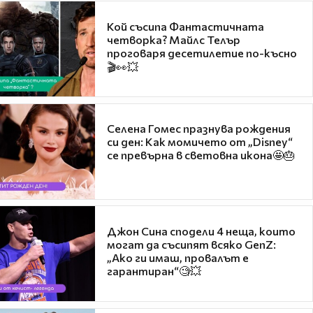
Кой съсипа Фантастичната
четворка? Майлс Телър
проговаря десетилетие по-късно
🎬👀💥
Селена Гомес празнува рождения
си ден: Как момичето от „Disney“
се превърна в световна икона🤩🎂
Джон Сина сподели 4 неща, които
могат да съсипят всяко GenZ:
„Ако ги имаш, провалът е
гарантиран“🧐💥