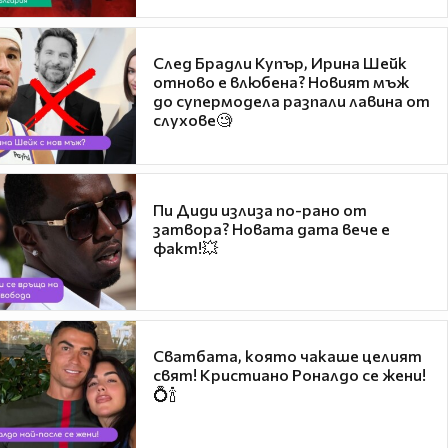
След Брадли Купър, Ирина Шейк
отново е влюбена? Новият мъж
до супермодела разпали лавина от
слухове🧐
Пи Диди излиза по-рано от
затвора? Новата дата вече е
факт!💥
Сватбата, която чакаше целият
свят! Кристиано Роналдо се жени!
💍🍾