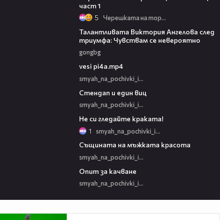
част 1
5
Черешката на тортата
00:39
Талантливата Виктория Ангелова след
триумфа: Чувствам се невероятно
gongbg
03:01
vesi pi4a.mp4
smyah_na_pochivki_igra
02:39
Стендап и един виц
smyah_na_pochivki_igra
01:23
Не си гледайте краката!
1
smyah_na_pochivki_igra
02:26
Същината на мъжката красота
smyah_na_pochivki_igra
00:28
Опит за качване
smyah_na_pochivki_igra