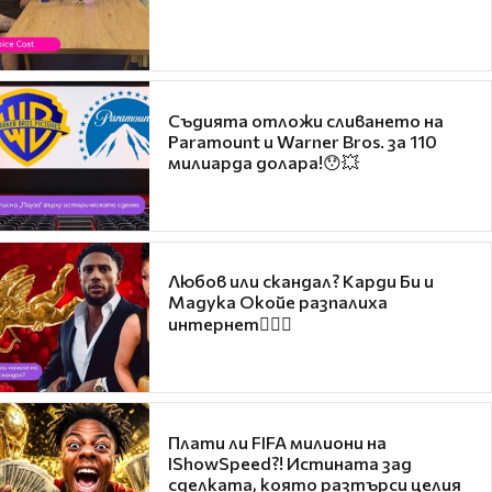
Съдията отложи сливането на
Paramount и Warner Bros. за 110
милиарда долара!😯💥
Любов или скандал? Карди Би и
Мадука Окойе разпалиха
интернет❤️‍🔥🔥
Плати ли FIFA милиони на
IShowSpeed?! Истината зад
сделката, която разтърси целия