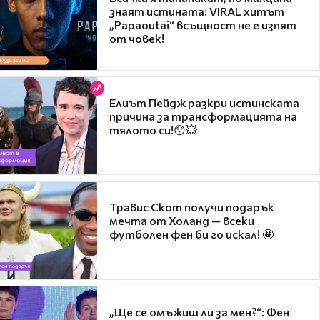
знаят истината: VIRAL хитът
„Papaoutai“ всъщност не е изпят
от човек!
Елиът Пейдж разкри истинската
причина за трансформацията на
тялото си!😯💥
Травис Скот получи подарък
мечта от Холанд — всеки
футболен фен би го искал! 🤩
„Ще се омъжиш ли за мен?“: Фен