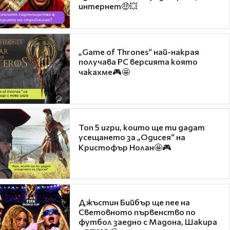
интернет🤑💥
„Game of Thrones“ най-накрая
получава PC версията която
чакахме🎮🤩
Топ 5 игри, които ще ти дадат
усещането за „Одисея“ на
Кристофър Нолан🤩🎮
Джъстин Бийбър ще пее на
Световното първенство по
футбол заедно с Мадона, Шакира