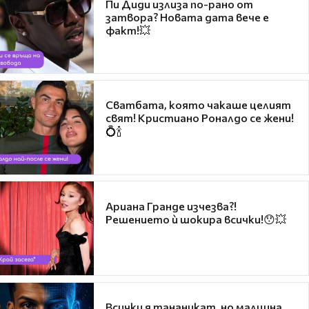
Пи Диди излиза по-рано от
затвора? Новата дата вече е
факт!💥
Сватбата, която чакаше целият
свят! Кристиано Роналдо се жени!
💍🍾
Ариана Гранде изчезва?!
Решението ѝ шокира всички!😯💥
Всички я тананикат, но малцина