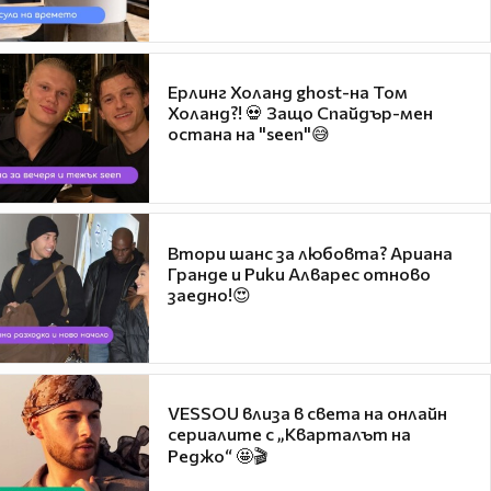
Ерлинг Холанд ghost-на Том
Холанд?! 💀 Защо Спайдър-мен
остана на "seen"😅
Втори шанс за любовта? Ариана
Гранде и Рики Алварес отново
заедно!😍
VESSOU влиза в света на онлайн
сериалите с „Кварталът на
Реджо“ 🤩🎬