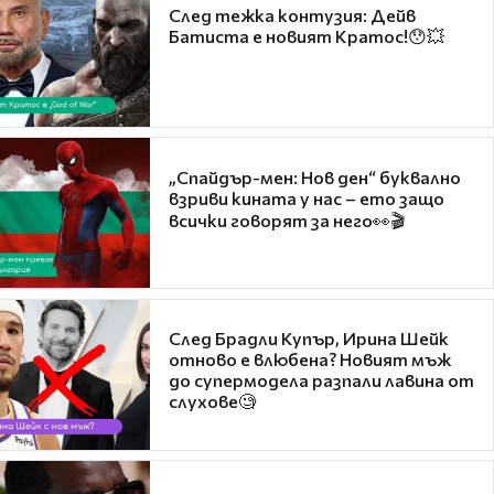
След тежка контузия: Дейв
Батиста е новият Кратос!😯💥
„Спайдър-мен: Нов ден“ буквално
взриви кината у нас – ето защо
всички говорят за него👀🎬
След Брадли Купър, Ирина Шейк
отново е влюбена? Новият мъж
до супермодела разпали лавина от
слухове🧐