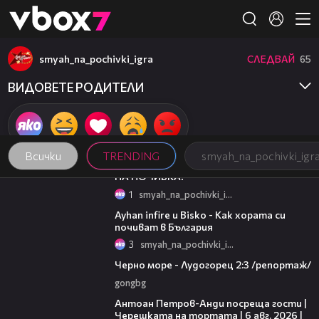
Member of
👾
smyah_na_pochivki_igra
СЛЕДВАЙ
65
ВИДОВЕТЕ РОДИТЕЛИ
Всички
TRENDING
smyah_na_pochivki_igr
02:58
НА ПОЧИВКА!
1
smyah_na_pochivki_igra
01:30
Ayhan infire и Bisko - Как хората си
почиват в България
3
smyah_na_pochivki_igra
06:06
Черно море - Лудогорец 2:3 /репортаж/
gongbg
19:09
Антоан Петров-Анди посреща гости |
Черешката на тортата | 6 авг. 2026 |