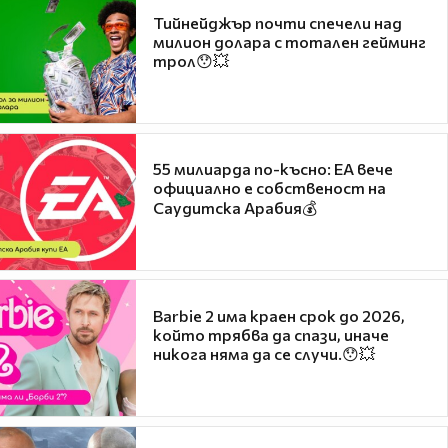
Тийнейджър почти спечели над
милион долара с тотален гейминг
трол😯💥
55 милиарда по-късно: EA вече
официално е собственост на
Саудитска Арабия💰
Barbie 2 има краен срок до 2026,
който трябва да спази, иначе
никога няма да се случи.😯💥