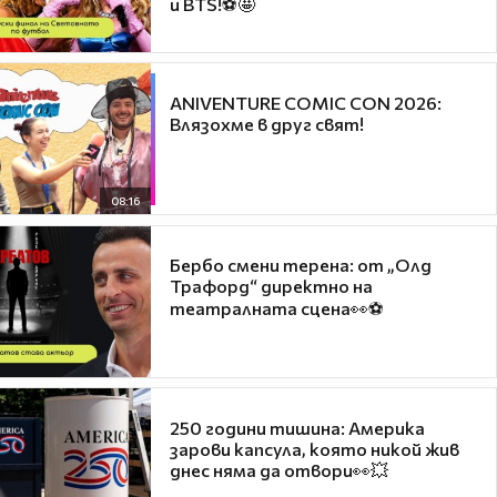
и BTS!⚽🤩
ANIVENTURE COMIC CON 2026:
Влязохме в друг свят!
08:16
Бербо смени терена: от „Олд
Трафорд“ директно на
театралната сцена👀⚽
250 години тишина: Америка
зарови капсула, която никой жив
днес няма да отвори👀💥