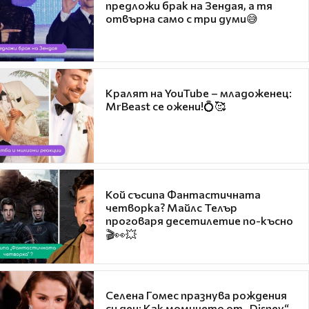
предложи брак на Зендая, а тя
отвърна само с три думи😅
Кралят на YouTube – младоженец:
MrBeast се ожени!💍🥰
Кой съсипа Фантастичната
четворка? Майлс Телър
проговаря десетилетие по-късно
🎬👀💥
Селена Гомес празнува рождения
си ден: Как момичето от „Disney“