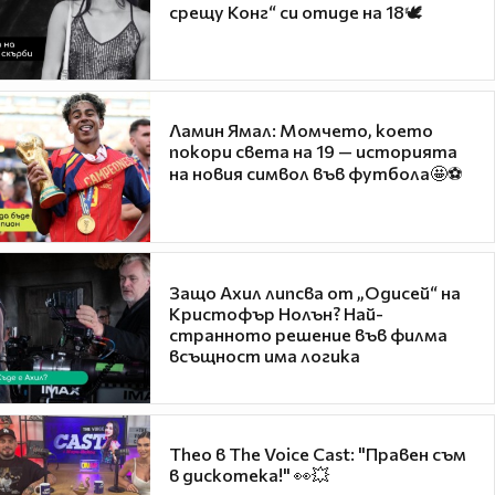
срещу Конг“ си отиде на 18🕊️
Ламин Ямал: Момчето, което
покори света на 19 — историята
на новия символ във футбола🤩⚽
Защо Ахил липсва от „Одисей“ на
Кристофър Нолън? Най-
странното решение във филма
всъщност има логика
Theo в The Voice Cast: "Правен съм
в дискотека!" 👀💥