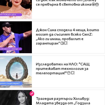
се превърна в световна икона🤩🎂
Джон Сина сподели 4 неща, които
могат да съсипят всяко GenZ:
„Ако ги имаш, провалът е
гарантиран“🧐💥
Изследовател на НЛО: "САЩ
притежават технология за
телепортация!"😯💥
Трагедия разтърси Холивуд:
Младата звезда от „Годзила