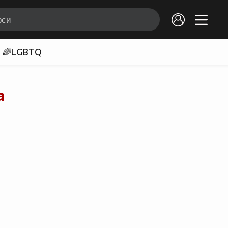
🌈LGBTQ
а