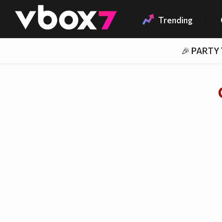
Member of
👾
Trending
🎉 PARTY