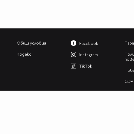
Общи условия
Парт
Facebook
Кодекс
Поли
Instagram
пов
TikTok
Пов
GDP
Изв