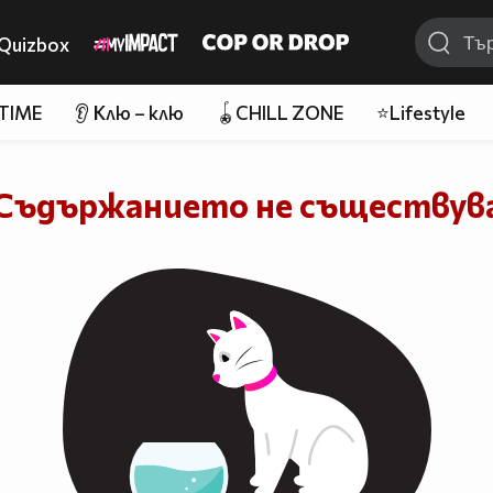
Quizbox
 TIME
👂 Клю – клю
🪀CHILL ZONE
⭐Lifestyle
Съдържанието не съществув