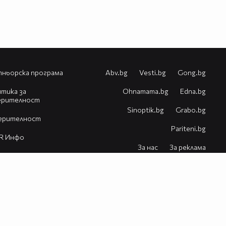
ньорска програма
Abv.bg
Vesti.bg
Gong.bg
тика за
Оhnamama.bg
Edna.bg
ерителност
Sinoptik.bg
Grabo.bg
ерителност
Pariteni.bg
R Инфо
За нас
За реклама
естия
Контакт
Помощ
VBox7 блог
© 2026 Всички права