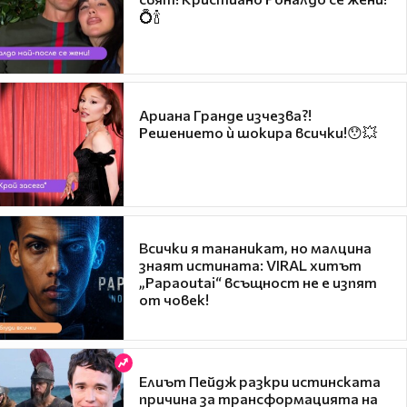
💍🍾
Ариана Гранде изчезва?!
Решението ѝ шокира всички!😯💥
Всички я тананикат, но малцина
знаят истината: VIRAL хитът
„Papaoutai“ всъщност не е изпят
от човек!
Елиът Пейдж разкри истинската
причина за трансформацията на