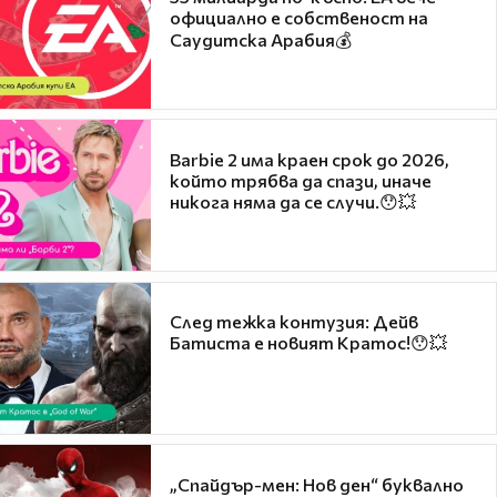
официално е собственост на
Саудитска Арабия💰
Barbie 2 има краен срок до 2026,
който трябва да спази, иначе
никога няма да се случи.😯💥
След тежка контузия: Дейв
Батиста е новият Кратос!😯💥
„Спайдър-мен: Нов ден“ буквално