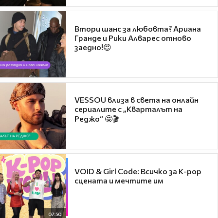
Втори шанс за любовта? Ариана
Гранде и Рики Алварес отново
заедно!😍
VESSOU влиза в света на онлайн
сериалите с „Кварталът на
Реджо“ 🤩🎬
VOID & Girl Code: Всичко за K-pop
сцената и мечтите им
07:50