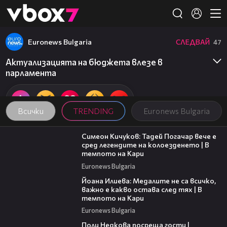
Member of
👾
Euronews Bulgaria
СЛЕДВАЙ
47
Актуализацията на бюджета влезе в
парламента
Всички
TRENDING
Euronews Bulgaria
11:23
Симеон Кичуков: Тадей Погачар вече е
сред легендите на колоезденето | В
темпото на Кари
Euronews Bulgaria
14:33
Йоана Илиева: Медалите не са всичко,
важно е какво остава след тях | В
темпото на Кари
Euronews Bulgaria
19:25
Поли Недкова посреща гости |