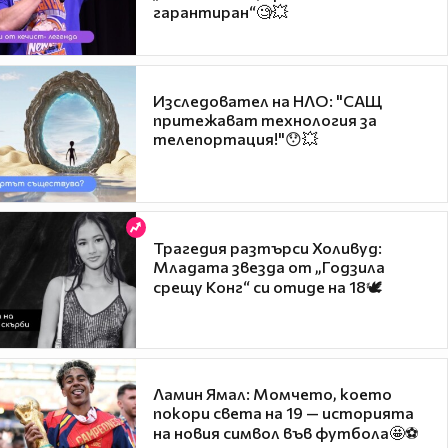
гарантиран“🧐💥
Изследовател на НЛО: "САЩ
притежават технология за
телепортация!"😯💥
Трагедия разтърси Холивуд:
Младата звезда от „Годзила
срещу Конг“ си отиде на 18🕊️
Ламин Ямал: Момчето, което
покори света на 19 — историята
на новия символ във футбола🤩⚽