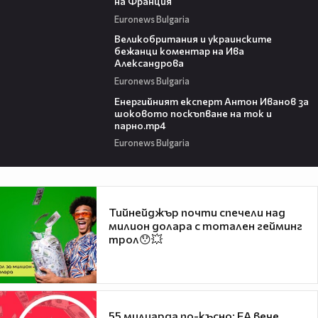
на Франция
Euronews Bulgaria
05:30
Великобритания и украинските
бежанци коментар на Ива
Александрова
Euronews Bulgaria
06:42
Енергийният експерт Антон Иванов за
шоковото поскъпване на ток и
парно.mp4
Euronews Bulgaria
Тийнейджър почти спечели над
милион долара с тотален гейминг
трол😯💥
55 милиарда по-късно: EA вече