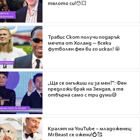
тялото си!😯💥
Травис Скот получи подарък
мечта от Холанд — всеки
футболен фен би го искал! 🤩
„Ще се омъжиш ли за мен?“: Фен
предложи брак на Зендая, а тя
отвърна само с три думи😅
Кралят на YouTube – младоженец:
MrBeast се ожени!💍🥰