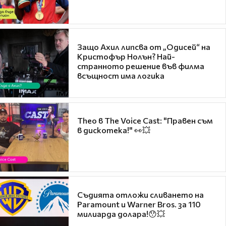
Защо Ахил липсва от „Одисей“ на
Кристофър Нолън? Най-
странното решение във филма
всъщност има логика
Theo в The Voice Cast: "Правен съм
в дискотека!" 👀💥
Съдията отложи сливането на
Paramount и Warner Bros. за 110
милиарда долара!😯💥