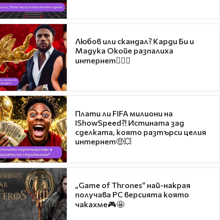
Любов или скандал? Карди Би и
Мадука Окойе разпалиха
интернет❤️‍🔥🔥
Плати ли FIFA милиони на
IShowSpeed?! Истината зад
сделката, която разтърси целия
интернет🤑💥
„Game of Thrones“ най-накрая
получава PC версията която
чакахме🎮🤩