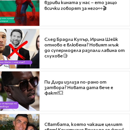
взриви кината у нас – ето защо
всички говорят за него👀🎬
След Брадли Купър, Ирина Шейк
отново е влюбена? Новият мъж
до супермодела разпали лавина от
слухове🧐
Пи Диди излиза по-рано от
затвора? Новата дата вече е
факт!💥
Сватбата, която чакаше целият
свят! Кристиано Роналдо се жени!