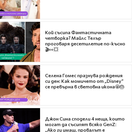
Кой съсипа Фантастичната
четворка? Майлс Телър
проговаря десетилетие по-късно
🎬👀💥
Селена Гомес празнува рождения
си ден: Как момичето от „Disney“
се превърна в световна икона🤩🎂
Джон Сина сподели 4 неща, които
могат да съсипят всяко GenZ:
„Ако ги имаш, провалът е