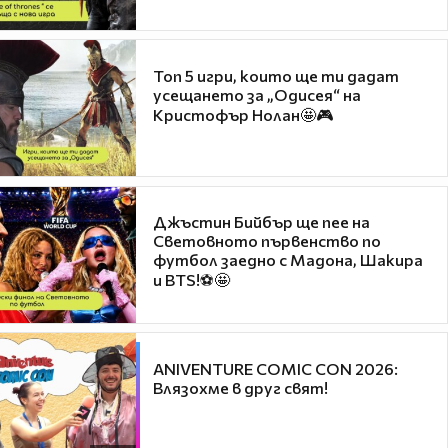
Топ 5 игри, които ще ти дадат
усещането за „Одисея“ на
Кристофър Нолан🤩🎮
Джъстин Бийбър ще пее на
Световното първенство по
футбол заедно с Мадона, Шакира
и BTS!⚽🤩
ANIVENTURE COMIC CON 2026:
Влязохме в друг свят!