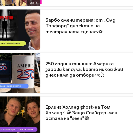
08:16
Бербо смени терена: от „Олд
Трафорд“ директно на
театралната сцена👀⚽
250 години тишина: Америка
зарови капсула, която никой жив
днес няма да отвори👀💥
Ерлинг Холанд ghost-на Том
Холанд?! 💀 Защо Спайдър-мен
остана на "seen"😅