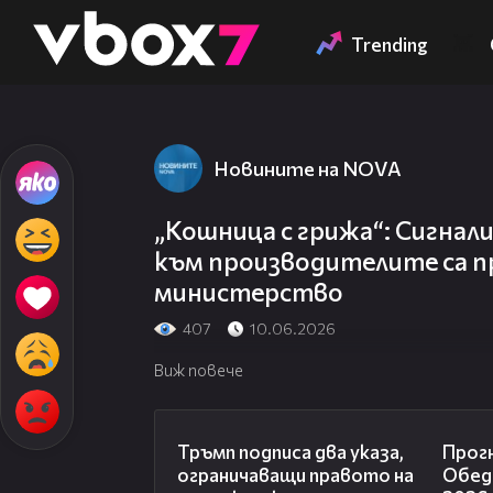
Member of
👾
Trending
Новините на NOVA
„Кошница с грижа“: Сигнал
към производителите са п
министерство
407
10.06.2026
Виж повече
01:24
Тръмп подписа два указа,
Прогн
ограничаващи правото на
Обедн