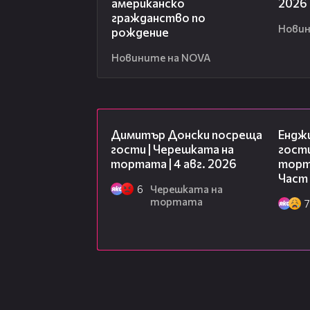
американско
2026
гражданство по
Новин
рождение
Новините на NOVA
17:43
Димитър Донски посреща
Ендж
гости | Черешката на
гости
тортата | 4 авг. 2026
торта
Част 
6
Черешката на
тортата
7