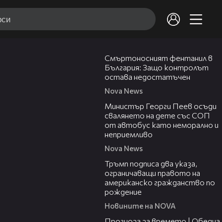
13:02
Смъртоносният фентанил в
България: Защо контролът
остава недостатъчен
Nova News
00:31
Министър Георги Пеев осъди
свалянето на дете със СОП
от автобус като неморално и
неприемливо
Nova News
01:24
Тръмп подписа два указа,
ограничаващи правото на
американско гражданство по
рождение
Новините на NOVA
02:23
Прогноза за времето | Обедна