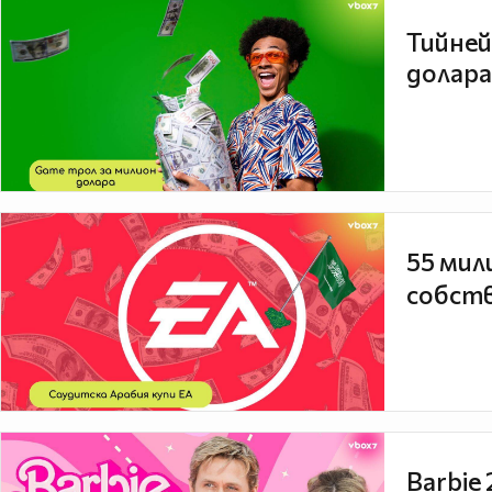
Тийней
долара
55 мил
собств
Barbie