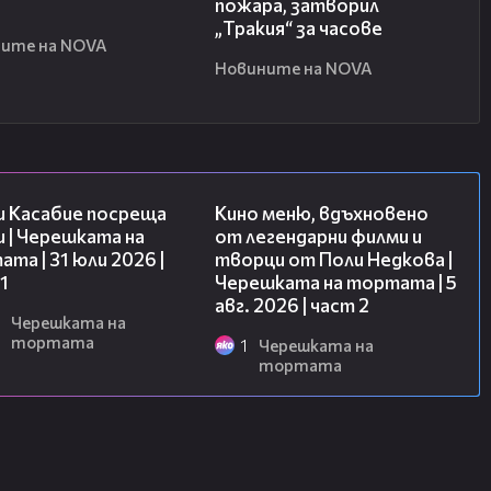
пожара, затворил
„Тракия“ за часове
ите на NOVA
Новините на NOVA
10:44
15:31
и Касабие посреща
Кино меню, вдъхновено
 | Черешката на
от легендарни филми и
та | 31 юли 2026 |
творци от Поли Недкова |
1
Черешката на тортата | 5
авг. 2026 | част 2
Черешката на
тортата
1
Черешката на
тортата