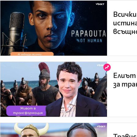
Всички
истина
всъщно
Елиът 
за тра
Травис