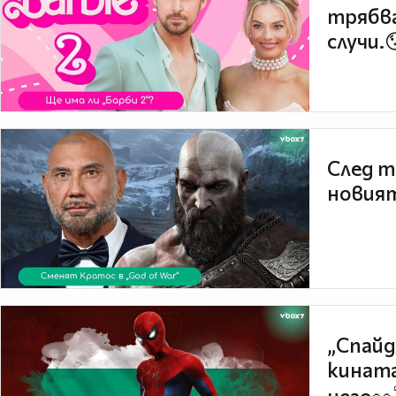
трябва
случи.
След т
новият
„Спайд
кината