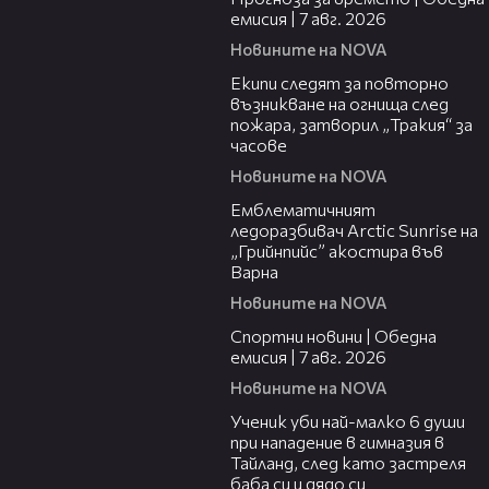
емисия | 7 авг. 2026
Новините на NOVA
03:09
Екипи следят за повторно
възникване на огнища след
пожара, затворил „Тракия“ за
часове
Новините на NOVA
00:48
Емблематичният
ледоразбивач Arctic Sunrise на
„Грийнпийс” акостира във
Варна
Новините на NOVA
04:05
Спортни новини | Обедна
емисия | 7 aвг. 2026
Новините на NOVA
00:38
Ученик уби най-малко 6 души
при нападение в гимназия в
Тайланд, след като застреля
баба си и дядо си