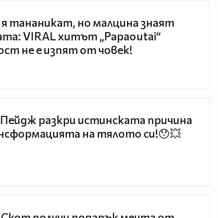
 я тананикат, но малцина знаят
та: VIRAL хитът „Papaoutai“
ст не е изпят от човек!
Пейдж разкри истинската причина
нсформацията на тялото си!😯💥
 Скот получи подарък мечта от