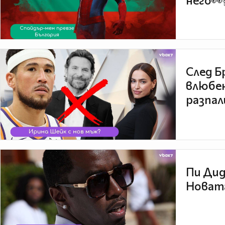
него👀
След Б
влюбен
разпал
Пи Дид
Новата