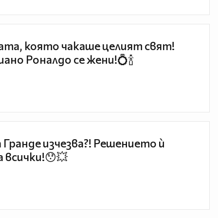
та, която чакаше целият свят!
ано Роналдо се жени!💍🍾
 Гранде изчезва?! Решението ѝ
 всички!😯💥