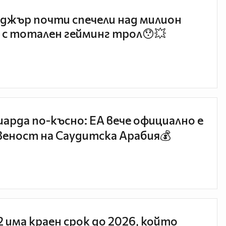
джър почти спечели над милион
 с тотален гейминг трол😯💥
иарда по-късно: EA вече официално е
еност на Саудитска Арабия💰
 2 има краен срок до 2026, който