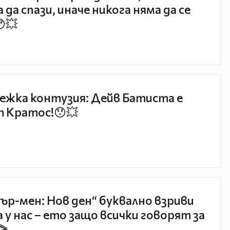
 да спази, иначе никога няма да се
😯💥
ежка контузия: Дейв Батиста е
 Кратос!😯💥
ър-мен: Нов ден“ буквално взриви
 у нас – ето защо всички говорят за