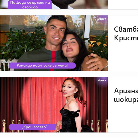
Сватба
Кристи
Ариана
шокира