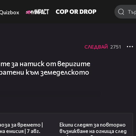
Quizbox
СЛЕДВАЙ
2751
ите за натиск от веригите
ратени към земеделското
02:23
03:09
оза за времето |
Екипи следят за повторно
а емисия | 7 авг.
възникване на огнища след