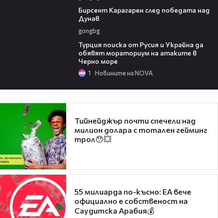
02:39
Бирсент Карагарен след победата над
Дунав
gongbg
03:02
Турция поиска от Русия и Украйна да
обявят мораториум на атаките в
Черно море
1
Новините на NOVA
Тийнейджър почти спечели над
милион долара с тотален гейминг
трол😯💥
55 милиарда по-късно: EA вече
официално е собственост на
Саудитска Арабия💰