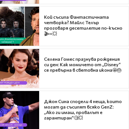
Кой съсипа Фантастичната
четворка? Майлс Телър
проговаря десетилетие по-късно
🎬👀💥
Селена Гомес празнува рождения
си ден: Как момичето от „Disney“
се превърна в световна икона🤩🎂
Джон Сина сподели 4 неща, които
могат да съсипят всяко GenZ:
„Ако ги имаш, провалът е
гарантиран“🧐💥