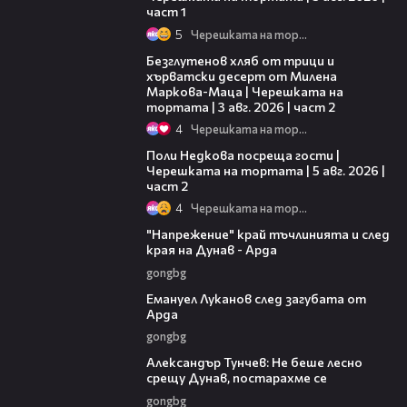
част 1
5
Черешката на тортата
15:35
Безглутенов хляб от трици и
хърватски десерт от Милена
Маркова-Маца | Черешката на
тортата | 3 авг. 2026 | част 2
4
Черешката на тортата
13:03
Поли Недкова посреща гости |
Черешката на тортата | 5 авг. 2026 |
част 2
4
Черешката на тортата
00:37
"Напрежение" край тъчлинията и след
края на Дунав - Арда
gongbg
03:53
Емануел Луканов след загубата от
Арда
gongbg
02:50
Александър Тунчев: Не беше лесно
срещу Дунав, постарахме се
gongbg