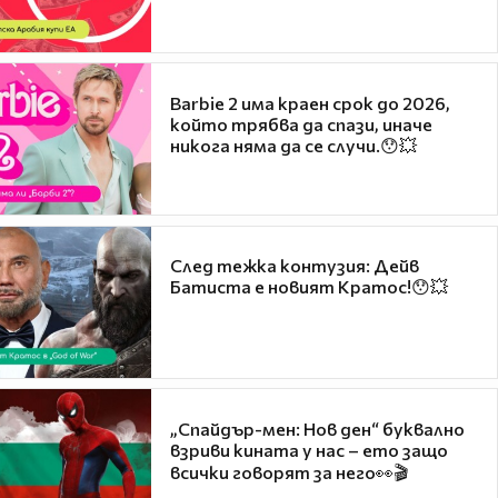
Barbie 2 има краен срок до 2026,
който трябва да спази, иначе
никога няма да се случи.😯💥
След тежка контузия: Дейв
Батиста е новият Кратос!😯💥
„Спайдър-мен: Нов ден“ буквално
взриви кината у нас – ето защо
всички говорят за него👀🎬