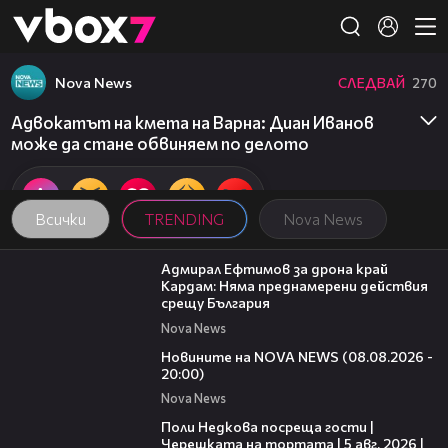
Member of
👾
Nova News
СЛЕДВАЙ
270
Адвокатът на кмета на Варна: Диан Иванов
може да стане обвиняем по делото
Всички
TRENDING
Nova News
01:48
Адмирал Ефтимов за дрона край
Кардам: Няма преднамерени действия
срещу България
Nova News
22:47
Новините на NOVA NEWS (08.08.2026 -
20:00)
Nova News
19:25
Поли Недкова посреща гости |
Черешката на тортата | 5 авг. 2026 |