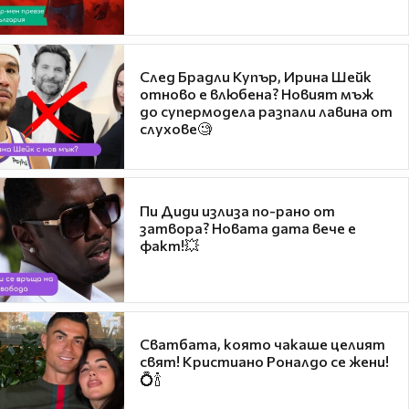
След Брадли Купър, Ирина Шейк
отново е влюбена? Новият мъж
до супермодела разпали лавина от
слухове🧐
Пи Диди излиза по-рано от
затвора? Новата дата вече е
факт!💥
Сватбата, която чакаше целият
свят! Кристиано Роналдо се жени!
💍🍾