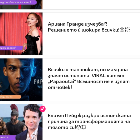
Ариана Гранде изчезва?!
Решението ѝ шокира всички!😯💥
Всички я тананикат, но малцина
знаят истината: VIRAL хитът
„Papaoutai“ всъщност не е изпят
от човек!
Елиът Пейдж разкри истинската
причина за трансформацията на
тялото си!😯💥