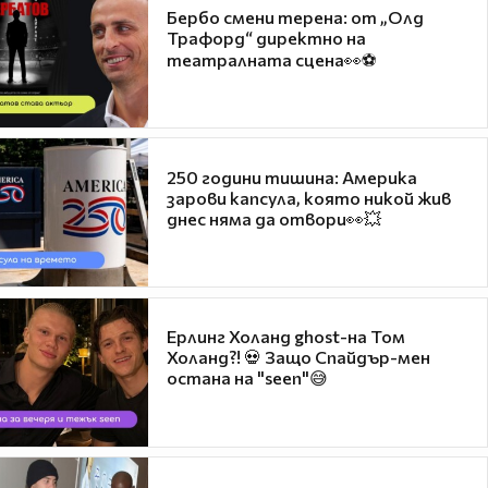
Бербо смени терена: от „Олд
Трафорд“ директно на
театралната сцена👀⚽
250 години тишина: Америка
зарови капсула, която никой жив
днес няма да отвори👀💥
Ерлинг Холанд ghost-на Том
Холанд?! 💀 Защо Спайдър-мен
остана на "seen"😅