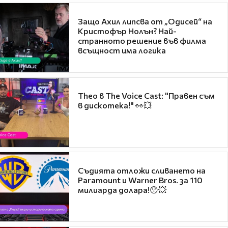
Защо Ахил липсва от „Одисей“ на
Кристофър Нолън? Най-
странното решение във филма
всъщност има логика
Theo в The Voice Cast: "Правен съм
в дискотека!" 👀💥
Съдията отложи сливането на
Paramount и Warner Bros. за 110
милиарда долара!😯💥