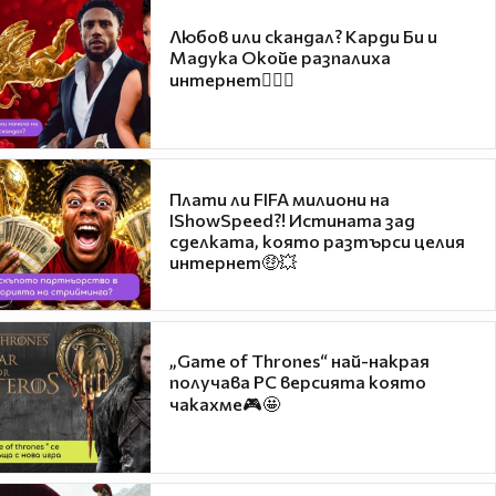
Любов или скандал? Карди Би и
Мадука Окойе разпалиха
интернет❤️‍🔥🔥
Плати ли FIFA милиони на
IShowSpeed?! Истината зад
сделката, която разтърси целия
интернет🤑💥
„Game of Thrones“ най-накрая
получава PC версията която
чакахме🎮🤩