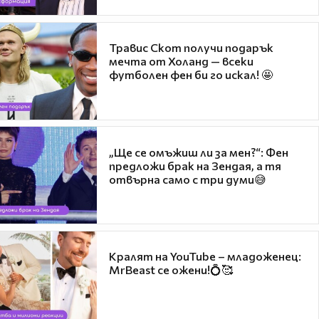
Травис Скот получи подарък
мечта от Холанд — всеки
футболен фен би го искал! 🤩
„Ще се омъжиш ли за мен?“: Фен
предложи брак на Зендая, а тя
отвърна само с три думи😅
Кралят на YouTube – младоженец:
MrBeast се ожени!💍🥰