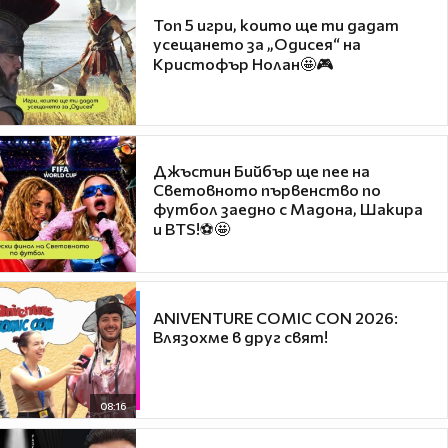
Топ 5 игри, които ще ти дадат
усещането за „Одисея“ на
Кристофър Нолан🤩🎮
Джъстин Бийбър ще пее на
Световното първенство по
футбол заедно с Мадона, Шакира
и BTS!⚽🤩
ANIVENTURE COMIC CON 2026:
Влязохме в друг свят!
08:16