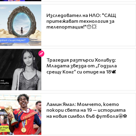
Изследовател на НЛО: "САЩ
притежават технология за
телепортация!"😯💥
Трагедия разтърси Холивуд:
Младата звезда от „Годзила
срещу Конг“ си отиде на 18🕊️
Ламин Ямал: Момчето, което
покори света на 19 — историята
на новия символ във футбола🤩⚽