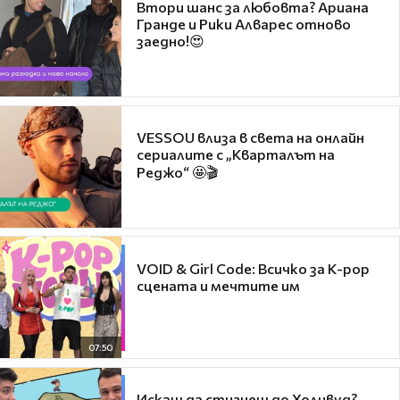
Втори шанс за любовта? Ариана
Гранде и Рики Алварес отново
заедно!😍
VESSOU влиза в света на онлайн
сериалите с „Кварталът на
Реджо“ 🤩🎬
VOID & Girl Code: Всичко за K-pop
сцената и мечтите им
07:50
Искаш да стигнеш до Холивуд?