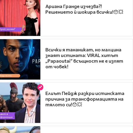
Ариана Гранде изчезва?!
Решението ѝ шокира всички!😯💥
Всички я тананикат, но малцина
знаят истината: VIRAL хитът
„Papaoutai“ всъщност не е изпят
от човек!
Елиът Пейдж разкри истинската
причина за трансформацията на
тялото си!😯💥