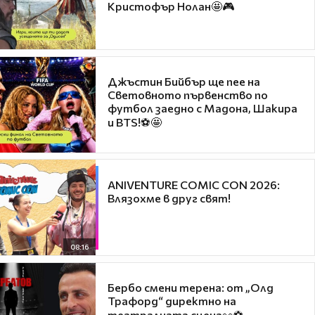
Кристофър Нолан🤩🎮
Джъстин Бийбър ще пее на
Световното първенство по
футбол заедно с Мадона, Шакира
и BTS!⚽🤩
ANIVENTURE COMIC CON 2026:
Влязохме в друг свят!
08:16
Бербо смени терена: от „Олд
Трафорд“ директно на
театралната сцена👀⚽