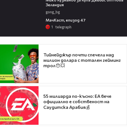
Зеландия
gong_bg
01:15:17
МачКаст, епизод 47
1
telegraph
Тийнейджър почти спечели над
милион долара с тотален гейминг
трол😯💥
55 милиарда по-късно: EA вече
официално е собственост на
Саудитска Арабия💰