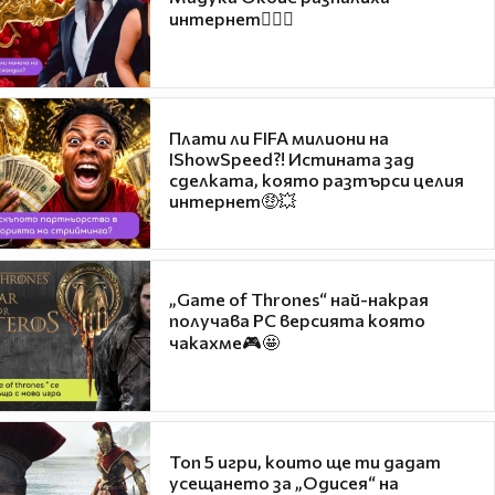
интернет❤️‍🔥🔥
Плати ли FIFA милиони на
IShowSpeed?! Истината зад
сделката, която разтърси целия
интернет🤑💥
„Game of Thrones“ най-накрая
получава PC версията която
чакахме🎮🤩
Топ 5 игри, които ще ти дадат
усещането за „Одисея“ на