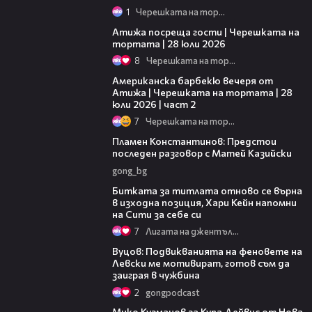
1
Черешката на тортата
23:41
Атижа посреща гости | Черешката на
тортата | 28 юли 2026
8
Черешката на тортата
15:45
Американска барбекю вечеря от
Атижа | Черешката на тортата | 28
юли 2026 | част 2
7
Черешката на тортата
00:58
Пламен Константинов: Предстои
последен разговор с Матей Казийски
gong_bg
32:54
Битката за титлата отново се върна
в изходна позиция, Хари Кейн напомни
на Сити за себе си
7
Лигата на джентълмените
08:28
Вуцов: Подвикванията на феновете на
Левски ме мотивират, готов съм да
заиграя в чужбина
2
gongpodcast
05:37
Мико Кузманов за Купа Дейвис от Нова