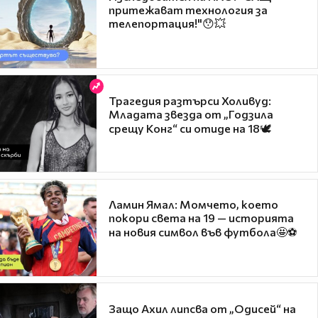
притежават технология за
телепортация!"😯💥
Трагедия разтърси Холивуд:
Младата звезда от „Годзила
срещу Конг“ си отиде на 18🕊️
Ламин Ямал: Момчето, което
покори света на 19 — историята
на новия символ във футбола🤩⚽
Защо Ахил липсва от „Одисей“ на