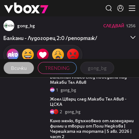
Member of
👾
gong_bg
СЛЕДВАЙ
1256
Балкани - Лудогорец 2:0 /репортаж/
Всички
TRENDING
gong_bg
06:38
Валентин Илиев след победата над
Макаби Тел Авив
1
gong_bg
02:27
Жоел Цварц след Макаби Тел Авив -
ЦСКА
2
gong_bg
15:31
Кино меню, вдъхновено от легендарни
филми и творци от Поли Недкова |
Черешката на тортата | 5 авг. 2026 |
част 2