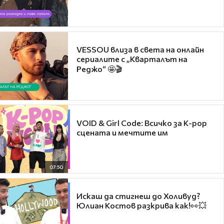
VESSOU влиза в света на онлайн
сериалите с „Кварталът на
Реджо“ 🤩🎬
VOID & Girl Code: Всичко за K-pop
сцената и мечтите им
07:50
Искаш да стигнеш до Холивуд?
Юлиан Костов разкрива как!👀💥