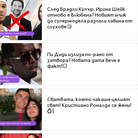
След Брадли Купър, Ирина Шейк
отново е влюбена? Новият мъж
до супермодела разпали лавина от
слухове🧐
Пи Диди излиза по-рано от
затвора? Новата дата вече е
факт!💥
Сватбата, която чакаше целият
свят! Кристиано Роналдо се жени!
💍🍾