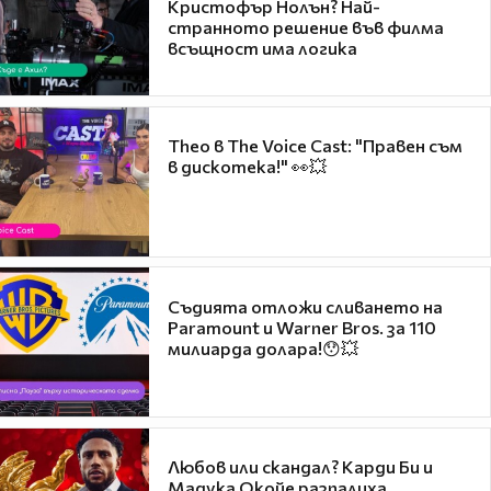
Кристофър Нолън? Най-
странното решение във филма
всъщност има логика
Theo в The Voice Cast: "Правен съм
в дискотека!" 👀💥
Съдията отложи сливането на
Paramount и Warner Bros. за 110
милиарда долара!😯💥
Любов или скандал? Карди Би и
Мадука Окойе разпалиха