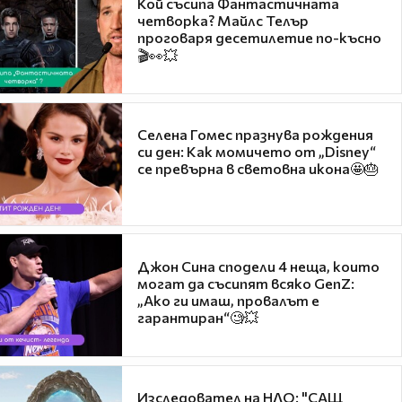
Кой съсипа Фантастичната
четворка? Майлс Телър
проговаря десетилетие по-късно
🎬👀💥
Селена Гомес празнува рождения
си ден: Как момичето от „Disney“
се превърна в световна икона🤩🎂
Джон Сина сподели 4 неща, които
могат да съсипят всяко GenZ:
„Ако ги имаш, провалът е
гарантиран“🧐💥
Изследовател на НЛО: "САЩ