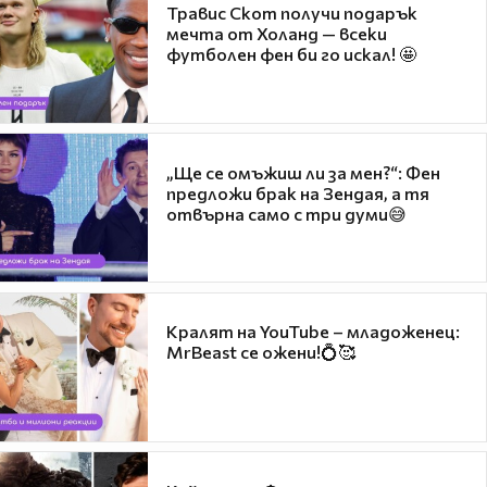
Травис Скот получи подарък
мечта от Холанд — всеки
футболен фен би го искал! 🤩
„Ще се омъжиш ли за мен?“: Фен
предложи брак на Зендая, а тя
отвърна само с три думи😅
Кралят на YouTube – младоженец:
MrBeast се ожени!💍🥰