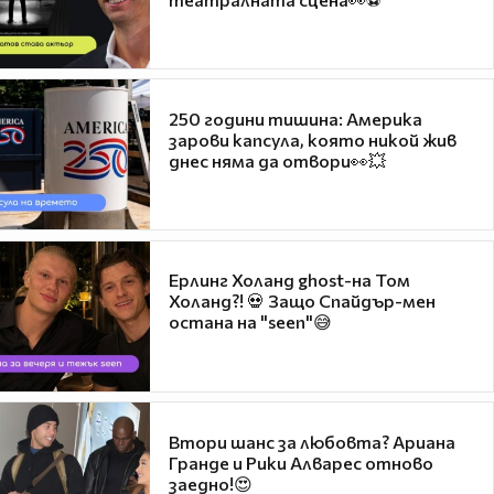
250 години тишина: Америка
зарови капсула, която никой жив
днес няма да отвори👀💥
Ерлинг Холанд ghost-на Том
Холанд?! 💀 Защо Спайдър-мен
остана на "seen"😅
Втори шанс за любовта? Ариана
Гранде и Рики Алварес отново
заедно!😍