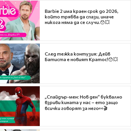
Barbie 2 има краен срок до 2026,
който трябва да спази, иначе
никога няма да се случи.😯💥
След тежка контузия: Дейв
Батиста е новият Кратос!😯💥
„Спайдър-мен: Нов ден“ буквално
взриви кината у нас – ето защо
всички говорят за него👀🎬