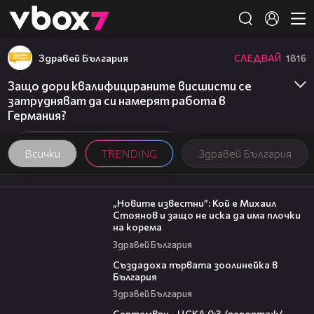
Member of
👾
Здравей България
СЛЕДВАЙ
1816
Защо дори квалифицираните висшисти се
затрудняват да си намерят работа в
Германия?
Всички
TRENDING
Здравей България
09:16
„Новите известни”: Кой е Михаил
Стоянов и защо не иска да има плочки
на корема
Здравей България
06:17
Създадоха първата зоолинейка в
България
Здравей България
06:08
Септември - ЦСКА 0:3 /репортаж/