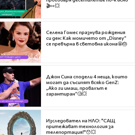
🎬👀💥
Селена Гомес празнува рождения
си ден: Как момичето от „Disney“
се превърна в световна икона🤩🎂
Джон Сина сподели 4 неща, които
могат да съсипят всяко GenZ:
„Ако ги имаш, провалът е
гарантиран“🧐💥
Изследовател на НЛО: "САЩ
притежават технология за
телепортация!"😯💥