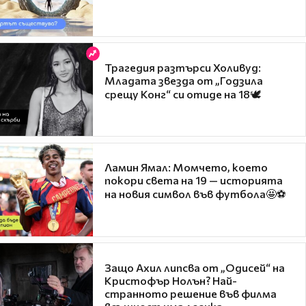
Трагедия разтърси Холивуд:
Младата звезда от „Годзила
срещу Конг“ си отиде на 18🕊️
Ламин Ямал: Момчето, което
покори света на 19 — историята
на новия символ във футбола🤩⚽
Защо Ахил липсва от „Одисей“ на
Кристофър Нолън? Най-
странното решение във филма