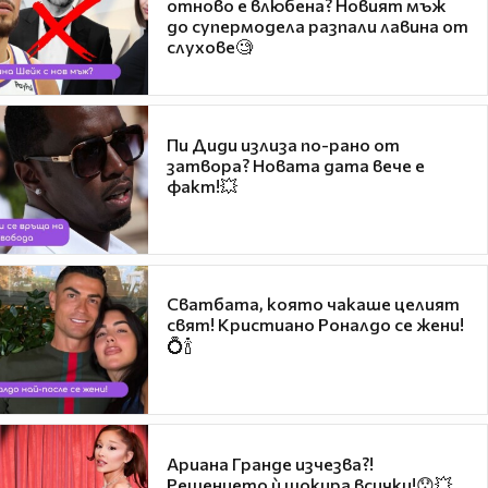
отново е влюбена? Новият мъж
до супермодела разпали лавина от
слухове🧐
Пи Диди излиза по-рано от
затвора? Новата дата вече е
факт!💥
Сватбата, която чакаше целият
свят! Кристиано Роналдо се жени!
💍🍾
Ариана Гранде изчезва?!
Решението ѝ шокира всички!😯💥