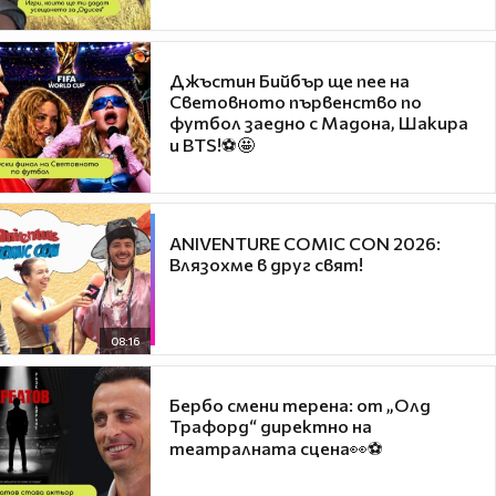
Джъстин Бийбър ще пее на
Световното първенство по
футбол заедно с Мадона, Шакира
и BTS!⚽🤩
ANIVENTURE COMIC CON 2026:
Влязохме в друг свят!
08:16
Бербо смени терена: от „Олд
Трафорд“ директно на
театралната сцена👀⚽