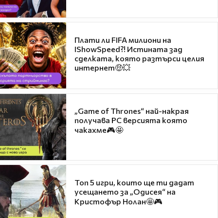
Плати ли FIFA милиони на
IShowSpeed?! Истината зад
сделката, която разтърси целия
интернет🤑💥
„Game of Thrones“ най-накрая
получава PC версията която
чакахме🎮🤩
Топ 5 игри, които ще ти дадат
усещането за „Одисея“ на
Кристофър Нолан🤩🎮