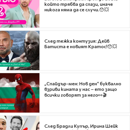
който трябва да спази, иначе
никога няма да се случи.😯💥
След тежка контузия: Дейв
Батиста е новият Кратос!😯💥
„Спайдър-мен: Нов ден“ буквално
взриви кината у нас – ето защо
всички говорят за него👀🎬
След Брадли Купър, Ирина Шейк