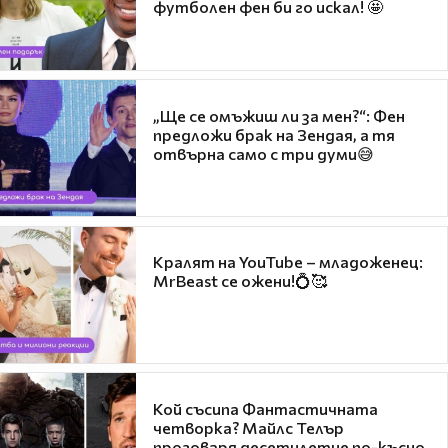
футболен фен би го искал! 🤩
„Ще се омъжиш ли за мен?“: Фен
предложи брак на Зендая, а тя
отвърна само с три думи😅
Кралят на YouTube – младоженец:
MrBeast се ожени!💍🥰
Кой съсипа Фантастичната
четворка? Майлс Телър
проговаря десетилетие по-късно