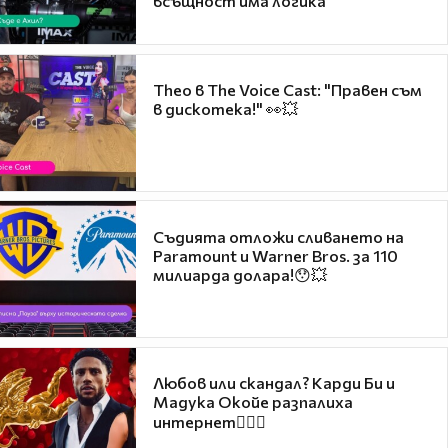
всъщност има логика
Theo в The Voice Cast: "Правен съм
в дискотека!" 👀💥
Съдията отложи сливането на
Paramount и Warner Bros. за 110
милиарда долара!😯💥
Любов или скандал? Карди Би и
Мадука Окойе разпалиха
интернет❤️‍🔥🔥