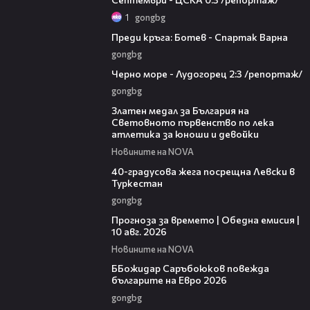
1
gongbg
05:30
Преди кръга: Ботев - Спартак Варна
gongbg
06:06
Черно море - Лудогорец 2:3 /репортаж/
gongbg
01:02
Златен медал за България на
Световното първенство по лека
атлетика за юноши и девойки
Новините на NOVA
01:10
40-градусова жега посрещна Левски в
Туркестан
gongbg
01:53
Прогноза за времето | Обедна емисия |
10 авг. 2026
Новините на NOVA
01:18
ББожидар Саръбоюков повежда
българите на Евро 2026
gongbg
00:34