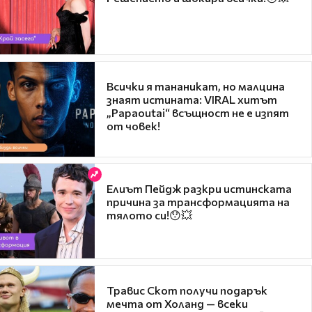
Всички я тананикат, но малцина
знаят истината: VIRAL хитът
„Papaoutai“ всъщност не е изпят
от човек!
Елиът Пейдж разкри истинската
причина за трансформацията на
тялото си!😯💥
Травис Скот получи подарък
мечта от Холанд — всеки