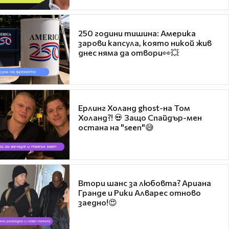
250 години тишина: Америка
зарови капсула, която никой жив
днес няма да отвори👀💥
Ерлинг Холанд ghost-на Том
Холанд?! 💀 Защо Спайдър-мен
остана на "seen"😅
Втори шанс за любовта? Ариана
Гранде и Рики Алварес отново
заедно!😍