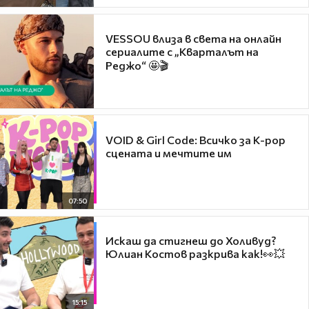
VESSOU влиза в света на онлайн
сериалите с „Кварталът на
Реджо“ 🤩🎬
VOID & Girl Code: Всичко за K-pop
сцената и мечтите им
07:50
Искаш да стигнеш до Холивуд?
Юлиан Костов разкрива как!👀💥
15:15