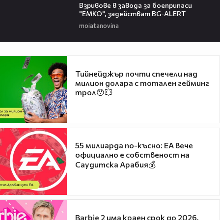
Взривове в завода за боеприпаси
"ЕМКО", задействат BG-ALERT
moiatanovina
Тийнейджър почти спечели над
милион долара с тотален гейминг
трол😯💥
55 милиарда по-късно: EA вече
официално е собственост на
Саудитска Арабия💰
Barbie 2 има краен срок до 2026,