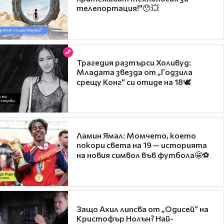
телепортация!"😯💥
Трагедия разтърси Холивуд:
Младата звезда от „Годзила
срещу Конг“ си отиде на 18🕊️
Ламин Ямал: Момчето, което
покори света на 19 — историята
на новия символ във футбола🤩⚽
Защо Ахил липсва от „Одисей“ на
Кристофър Нолън? Най-