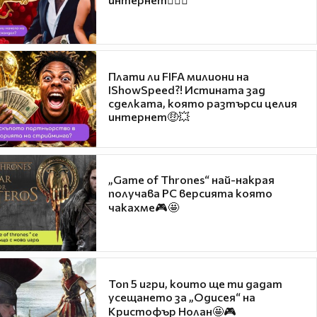
Плати ли FIFA милиони на
IShowSpeed?! Истината зад
сделката, която разтърси целия
интернет🤑💥
„Game of Thrones“ най-накрая
получава PC версията която
чакахме🎮🤩
Топ 5 игри, които ще ти дадат
усещането за „Одисея“ на
Кристофър Нолан🤩🎮