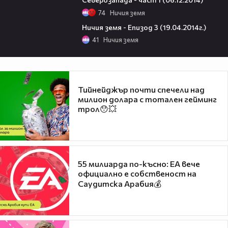
74
Ничия земя
46:15
Ничия земя - Епизод 3 (19.04.2014г.)
41
Ничия земя
Тийнейджър почти спечели над
милион долара с тотален гейминг
трол😯💥
55 милиарда по-късно: EA вече
официално е собственост на
Саудитска Арабия💰