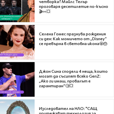
четворка? Майлс Телър
проговаря десетилетие по-късно
🎬👀💥
Селена Гомес празнува рождения
си ден: Как момичето от „Disney“
се превърна в световна икона🤩🎂
Джон Сина сподели 4 неща, които
могат да съсипят всяко GenZ:
„Ако ги имаш, провалът е
гарантиран“🧐💥
Изследовател на НЛО: "САЩ
притежават технология за