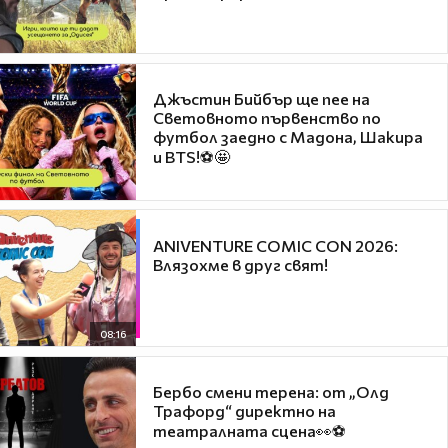
Джъстин Бийбър ще пее на
Световното първенство по
футбол заедно с Мадона, Шакира
и BTS!⚽🤩
ANIVENTURE COMIC CON 2026:
Влязохме в друг свят!
08:16
Бербо смени терена: от „Олд
Трафорд“ директно на
театралната сцена👀⚽