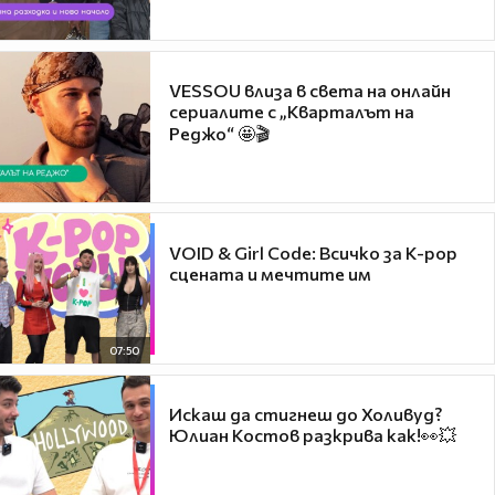
VESSOU влиза в света на онлайн
сериалите с „Кварталът на
Реджо“ 🤩🎬
VOID & Girl Code: Всичко за K-pop
сцената и мечтите им
07:50
Искаш да стигнеш до Холивуд?
Юлиан Костов разкрива как!👀💥