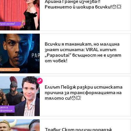
Ариана Гранде изчезва?!
Решението ѝ шокира всички!😯💥
Всички я тананикат, но малцина
знаят истината: VIRAL хитът
„Papaoutai“ всъщност не е изпят
от човек!
Елиът Пейдж разкри истинската
причина за трансформацията на
тялото си!😯💥
Травис Скот получи подарък