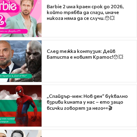
Barbie 2 има краен срок до 2026,
който трябва да спази, иначе
никога няма да се случи.😯💥
След тежка контузия: Дейв
Батиста е новият Кратос!😯💥
„Спайдър-мен: Нов ден“ буквално
взриви кината у нас – ето защо
всички говорят за него👀🎬