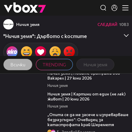
Member of
👾
Ничия земя
СЛЕДВАЙ
1083
"Ничия земя": Дървото с костите
Всички
TRENDING
Ничия земя
47:07
Ничия земя | Новите братушки във
Вакарел | 27 юни 2026
Ничия земя
43:49
Ничия земя | Картини от един (не лек)
живот | 20 юни 2026
Ничия земя
06:38
„Опита се да ме засече и изпреварваше
безразсъдно“: Очевидец за
катастрофата край Шереметя
5
Здравей България