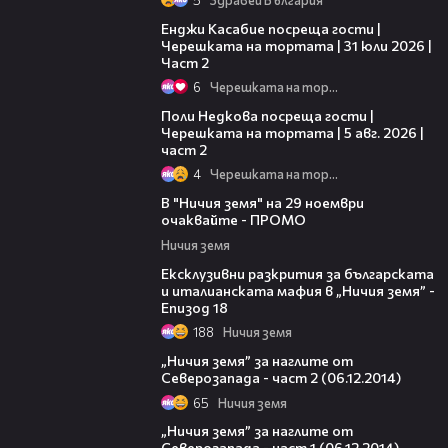
16:45
Енджи Касабие посреща гости |
Черешката на тортата | 31 юли 2026 |
Част 2
6
Черешката на тортата
13:03
Поли Недкова посреща гости |
Черешката на тортата | 5 авг. 2026 |
част 2
4
Черешката на тортата
00:20
В "Ничия земя" на 29 ноември
очаквайте - ПРОМО
Ничия земя
47:39
Ексклузивни разкрития за българската
и италианската мафия в „Ничия земя” -
Епизод 18
188
Ничия земя
21:50
„Ничия земя” за наглите от
Северозапада - част 2 (06.12.2014)
65
Ничия земя
20:58
„Ничия земя” за наглите от
Северозапада - част 1 (06.12.2014)