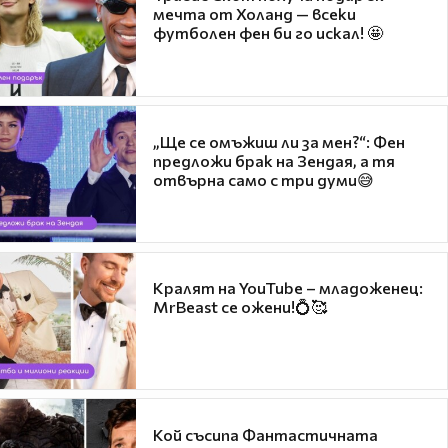
мечта от Холанд — всеки
футболен фен би го искал! 🤩
„Ще се омъжиш ли за мен?“: Фен
предложи брак на Зендая, а тя
отвърна само с три думи😅
Кралят на YouTube – младоженец:
MrBeast се ожени!💍🥰
Кой съсипа Фантастичната