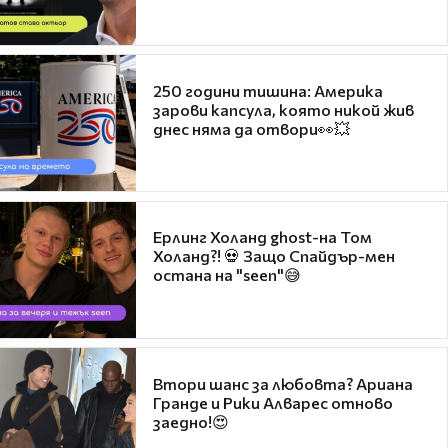
250 години тишина: Америка
зарови капсула, която никой жив
днес няма да отвори👀💥
Ерлинг Холанд ghost-на Том
Холанд?! 💀 Защо Спайдър-мен
остана на "seen"😅
Втори шанс за любовта? Ариана
Гранде и Рики Алварес отново
заедно!😍