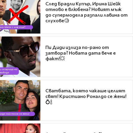
След Брадли Купър, Ирина Шейк
отново е влюбена? Новият мъж
до супермодела разпали лавина от
слухове🧐
Пи Диди излиза по-рано от
затвора? Новата дата вече е
факт!💥
Сватбата, която чакаше целият
свят! Кристиано Роналдо се жени!
💍🍾