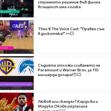
странното решение във филма
всъщност има логика
Theo в The Voice Cast: "Правен съм
в дискотека!" 👀💥
Съдията отложи сливането на
Paramount и Warner Bros. за 110
милиарда долара!😯💥
Любов или скандал? Карди Би и
Мадука Окойе разпалиха
интернет❤️‍🔥🔥