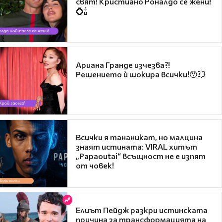
свят! Кристиано Роналдо се жени!
💍🍾
Ариана Гранде изчезва?!
Решението ѝ шокира всички!😯💥
Всички я тананикат, но малцина
знаят истината: VIRAL хитът
„Papaoutai“ всъщност не е изпят
от човек!
Елиът Пейдж разкри истинската
причина за трансформацията на