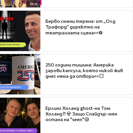
08:16
Бербо смени терена: от „Олд
Трафорд“ директно на
театралната сцена👀⚽
250 години тишина: Америка
зарови капсула, която никой жив
днес няма да отвори👀💥
Ерлинг Холанд ghost-на Том
Холанд?! 💀 Защо Спайдър-мен
остана на "seen"😅