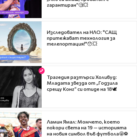
гарантиран“🧐💥
Изследовател на НЛО: "САЩ
притежават технология за
телепортация!"😯💥
Трагедия разтърси Холивуд:
Младата звезда от „Годзила
срещу Конг“ си отиде на 18🕊️
Ламин Ямал: Момчето, което
покори света на 19 — историята
на новия символ във футбола🤩⚽