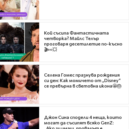
Кой съсипа Фантастичната
четворка? Майлс Телър
проговаря десетилетие по-късно
🎬👀💥
Селена Гомес празнува рождения
си ден: Как момичето от „Disney“
се превърна в световна икона🤩🎂
Джон Сина сподели 4 неща, които
могат да съсипят всяко GenZ:
„Ако ги имаш, провалът е