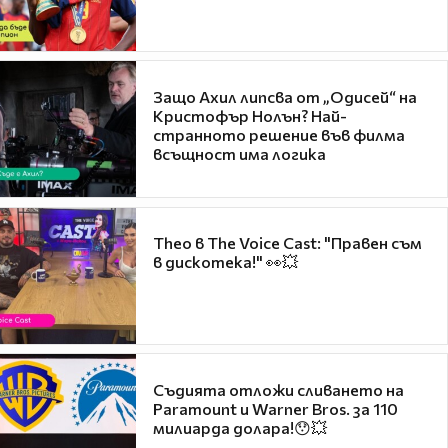
Защо Ахил липсва от „Одисей“ на
Кристофър Нолън? Най-
странното решение във филма
всъщност има логика
Theo в The Voice Cast: "Правен съм
в дискотека!" 👀💥
Съдията отложи сливането на
Paramount и Warner Bros. за 110
милиарда долара!😯💥