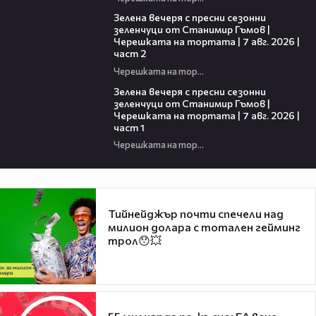
17:48
Зелена вечеря с пресни сезонни
зеленчуци от Станимир Гъмов |
Черешката на тортата | 7 авг. 2026 |
част 2
Черешката на тортата
16:06
Зелена вечеря с пресни сезонни
зеленчуци от Станимир Гъмов |
Черешката на тортата | 7 авг. 2026 |
част 1
Черешката на тортата
Тийнейджър почти спечели над
милион долара с тотален гейминг
трол😯💥