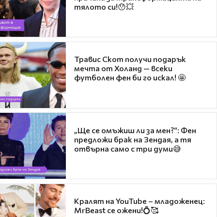
тялото си!😯💥
Травис Скот получи подарък
мечта от Холанд — всеки
футболен фен би го искал! 🤩
„Ще се омъжиш ли за мен?“: Фен
предложи брак на Зендая, а тя
отвърна само с три думи😅
Кралят на YouTube – младоженец:
MrBeast се ожени!💍🥰