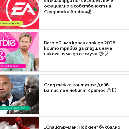
55 милиарда по-късно: EA вече
официално е собственост на
Саудитска Арабия💰
Barbie 2 има краен срок до 2026,
който трябва да спази, иначе
никога няма да се случи.😯💥
След тежка контузия: Дейв
Батиста е новият Кратос!😯💥
„Спайдър-мен: Нов ден“ буквално