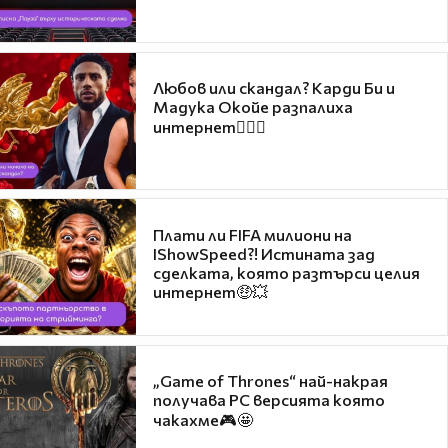
Любов или скандал? Карди Би и
Мадука Окойе разпалиха
интернет❤️‍🔥🔥
Плати ли FIFA милиони на
IShowSpeed?! Истината зад
сделката, която разтърси целия
интернет🤑💥
„Game of Thrones“ най-накрая
получава PC версията която
чакахме🎮🤩