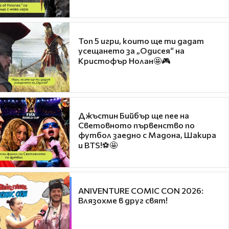
Топ 5 игри, които ще ти дадат
усещането за „Одисея“ на
Кристофър Нолан🤩🎮
Джъстин Бийбър ще пее на
Световното първенство по
футбол заедно с Мадона, Шакира
и BTS!⚽🤩
ANIVENTURE COMIC CON 2026:
Влязохме в друг свят!