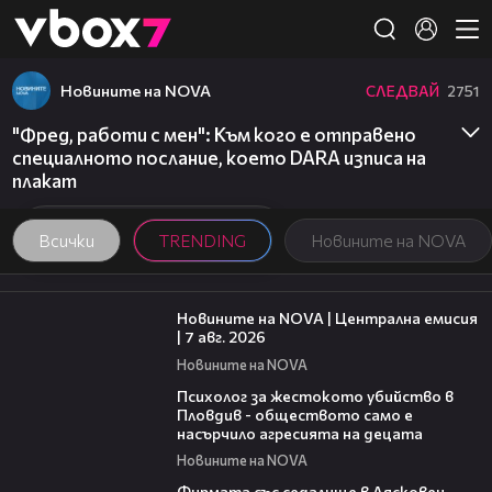
Member of
👾
Новините на NOVA
СЛЕДВАЙ
2751
"Фред, работи с мен": Към кого е отправено
специалното послание, което DARA изписа на
плакат
Всички
TRENDING
Новините на NOVA
45:26
Новините на NOVA | Централна емисия
| 7 авг. 2026
Новините на NOVA
07:08
Психолог за жестокото убийство в
Пловдив - обществото само е
насърчило агресията на децата
Новините на NOVA
00:06
Фирмата със седалище в Лясковец