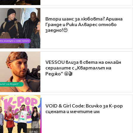
Втори шанс за любовта? Ариана
Гранде и Рики Алварес отново
заедно!😍
VESSOU влиза в света на онлайн
сериалите с „Кварталът на
Реджо“ 🤩🎬
VOID & Girl Code: Всичко за K-pop
сцената и мечтите им
07:50