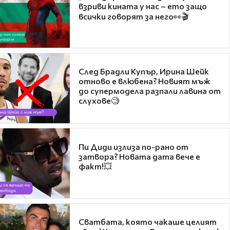
взриви кината у нас – ето защо
всички говорят за него👀🎬
След Брадли Купър, Ирина Шейк
отново е влюбена? Новият мъж
до супермодела разпали лавина от
слухове🧐
Пи Диди излиза по-рано от
затвора? Новата дата вече е
факт!💥
Сватбата, която чакаше целият