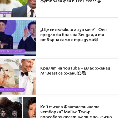
футболен фен би го искал! 🤩
„Ще се омъжиш ли за мен?“: Фен
предложи брак на Зендая, а тя
отвърна само с три думи😅
Кралят на YouTube – младоженец:
MrBeast се ожени!💍🥰
Кой съсипа Фантастичната
четворка? Майлс Телър
проговаря десетилетие по-късно