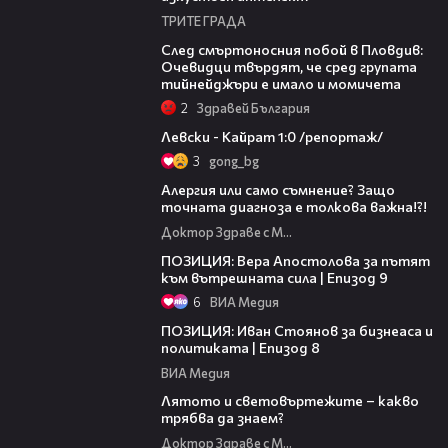
ТРИТЕ ГРАДА
09:32
След смъртоносния побой в Пловдив:
Очевидци твърдят, че сред групата
тийнейджъри е имало и момичета
2
Здравей България
05:57
Левски - Кайрат 1:0 /репортаж/
3
gong_bg
48:07
Алергия или само съмнение? Защо
точната диагноза е толкова важна!?!
Доктор Здраве с Мария
01:12:14
ПОЗИЦИЯ: Вера Апостолова за пътят
към вътрешната сила | Епизод 9
6
ВИА Медия
32:42
ПОЗИЦИЯ: Иван Стоянов за бизнеаса и
политиката | Епизод 8
ВИА Медия
40:53
Лятото и световъртежите – какво
трябва да знаем?
Доктор Здраве с Мария