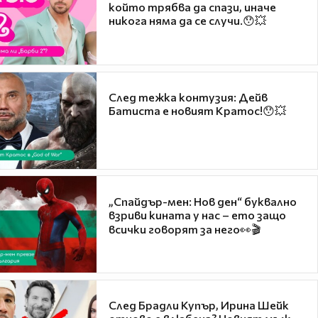
който трябва да спази, иначе
никога няма да се случи.😯💥
След тежка контузия: Дейв
Батиста е новият Кратос!😯💥
„Спайдър-мен: Нов ден“ буквално
взриви кината у нас – ето защо
всички говорят за него👀🎬
След Брадли Купър, Ирина Шейк