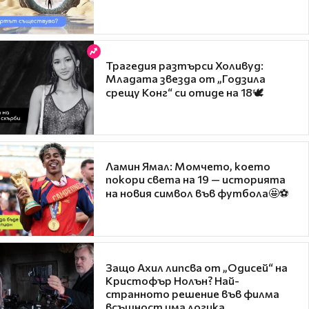
Трагедия разтърси Холивуд:
Младата звезда от „Годзила
срещу Конг“ си отиде на 18🕊️
Ламин Ямал: Момчето, което
покори света на 19 — историята
на новия символ във футбола🤩⚽
Защо Ахил липсва от „Одисей“ на
Кристофър Нолън? Най-
странното решение във филма
всъщност има логика