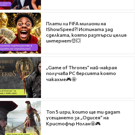
Плати ли FIFA милиони на
IShowSpeed?! Истината зад
сделката, която разтърси целия
интернет🤑💥
„Game of Thrones“ най-накрая
получава PC версията която
чакахме🎮🤩
Топ 5 игри, които ще ти дадат
усещането за „Одисея“ на
Кристофър Нолан🤩🎮