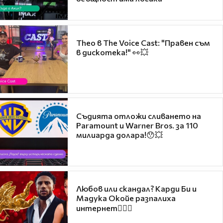
Theo в The Voice Cast: "Правен съм
в дискотека!" 👀💥
Съдията отложи сливането на
Paramount и Warner Bros. за 110
милиарда долара!😯💥
Любов или скандал? Карди Би и
Мадука Окойе разпалиха
интернет❤️‍🔥🔥