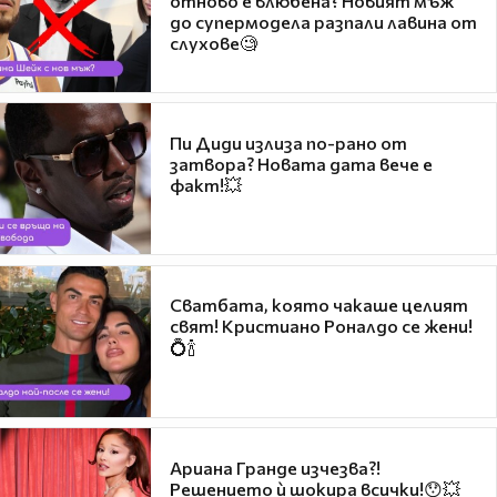
отново е влюбена? Новият мъж
до супермодела разпали лавина от
слухове🧐
Пи Диди излиза по-рано от
затвора? Новата дата вече е
факт!💥
Сватбата, която чакаше целият
свят! Кристиано Роналдо се жени!
💍🍾
Ариана Гранде изчезва?!
Решението ѝ шокира всички!😯💥