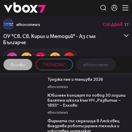
Member of
👾
elhovonews
СЛЕДВАЙ
17
ОУ "Св. Св. Кирил и Методий" - Аз съм
Българче
Всички
TRENDING
elhovonews
11:14:02
Тунджа пее и танцува 2026
elhovonews
01:30:05
Юбилеен концерт по повод 30 години
Балетна школа към НЧ „Развитие –
1893“ – Елхово
elhovonews
00:06
Фирмата със седалище в Лясковец
внедрява роботизирана техника и
изкуствен интелект