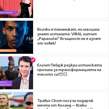
Всички я тананикат, но малцина
знаят истината: VIRAL хитът
„Papaoutai“ всъщност не е изпят
от човек!
Елиът Пейдж разкри истинската
причина за трансформацията на
тялото си!😯💥
Травис Скот получи подарък
мечта от Холанд — всеки