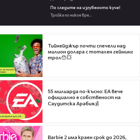
23:43
По следите на изгубеното куче!
Тройка по никое време
Тийнейджър почти спечели над
милион долара с тотален гейминг
трол😯💥
55 милиарда по-късно: EA вече
официално е собственост на
Саудитска Арабия💰
Barbie 2 има краен срок до 2026,