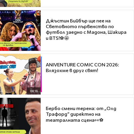
Джъстин Бийбър ще пее на
Световното първенство по
футбол заедно с Мадона, Шакира
и BTS!⚽🤩
ANIVENTURE COMIC CON 2026:
Влязохме в друг свят!
08:16
Бербо смени терена: от „Олд
Трафорд“ директно на
театралната сцена👀⚽