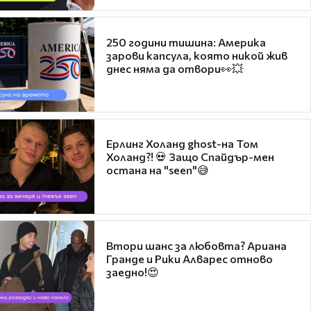
250 години тишина: Америка
зарови капсула, която никой жив
днес няма да отвори👀💥
Ерлинг Холанд ghost-на Том
Холанд?! 💀 Защо Спайдър-мен
остана на "seen"😅
Втори шанс за любовта? Ариана
Гранде и Рики Алварес отново
заедно!😍