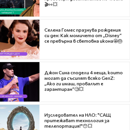
🎬👀💥
Селена Гомес празнува рождения
си ден: Как момичето от „Disney“
се превърна в световна икона🤩🎂
Джон Сина сподели 4 неща, които
могат да съсипят всяко GenZ:
„Ако ги имаш, провалът е
гарантиран“🧐💥
Изследовател на НЛО: "САЩ
притежават технология за
телепортация!"😯💥