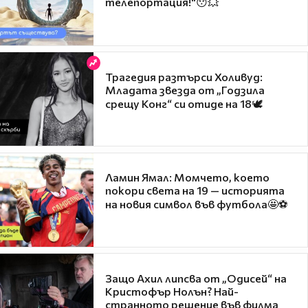
телепортация!"😯💥
Трагедия разтърси Холивуд:
Младата звезда от „Годзила
срещу Конг“ си отиде на 18🕊️
Ламин Ямал: Момчето, което
покори света на 19 — историята
на новия символ във футбола🤩⚽
Защо Ахил липсва от „Одисей“ на
Кристофър Нолън? Най-
странното решение във филма