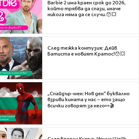
Barbie 2 има краен срок до 2026,
който трябва да спази, иначе
никога няма да се случи.😯💥
След тежка контузия: Дейв
Батиста е новият Кратос!😯💥
„Спайдър-мен: Нов ден“ буквално
взриви кината у нас – ето защо
всички говорят за него👀🎬
След Брадли Купър, Ирина Шейк