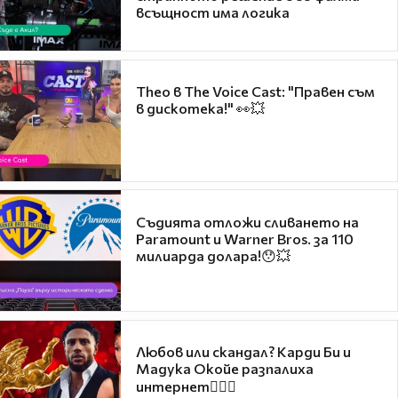
всъщност има логика
Theo в The Voice Cast: "Правен съм
в дискотека!" 👀💥
Съдията отложи сливането на
Paramount и Warner Bros. за 110
милиарда долара!😯💥
Любов или скандал? Карди Би и
Мадука Окойе разпалиха
интернет❤️‍🔥🔥