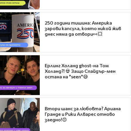
250 години тишина: Америка
зарови капсула, която никой жив
днес няма да отвори👀💥
Ерлинг Холанд ghost-на Том
Холанд?! 💀 Защо Спайдър-мен
остана на "seen"😅
Втори шанс за любовта? Ариана
Гранде и Рики Алварес отново
заедно!😍