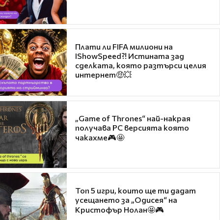
Плати ли FIFA милиони на
IShowSpeed?! Истината зад
сделката, която разтърси целия
интернет🤑💥
„Game of Thrones“ най-накрая
получава PC версията която
чакахме🎮🤩
Топ 5 игри, които ще ти дадат
усещането за „Одисея“ на
Кристофър Нолан🤩🎮