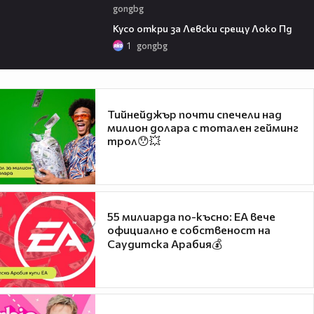
gongbg
01:07
Кусо откри за Левски срещу Локо Пд
1
gongbg
Тийнейджър почти спечели над
милион долара с тотален гейминг
трол😯💥
55 милиарда по-късно: EA вече
официално е собственост на
Саудитска Арабия💰