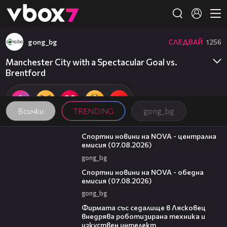
Member of
👾
gong_bg
СЛЕДВАЙ
1256
Manchester City with a Spectacular Goal vs.
Brentford
Всички
TRENDING
gong_bg
05:18
Спортни новини на NOVA - централна
емисия (07.08.2026)
gong_bg
04:03
Спортни новини на NOVA - обедна
емисия (07.08.2026)
gong_bg
00:06
Фирмата със седалище в Лясковец
внедрява роботизирана техника и
изкуствен интелект