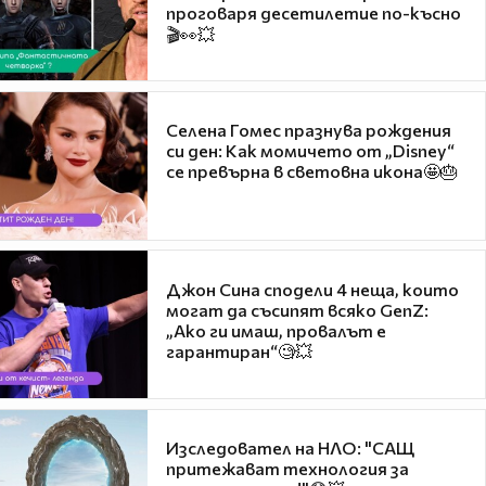
проговаря десетилетие по-късно
🎬👀💥
Селена Гомес празнува рождения
си ден: Как момичето от „Disney“
се превърна в световна икона🤩🎂
Джон Сина сподели 4 неща, които
могат да съсипят всяко GenZ:
„Ако ги имаш, провалът е
гарантиран“🧐💥
Изследовател на НЛО: "САЩ
притежават технология за