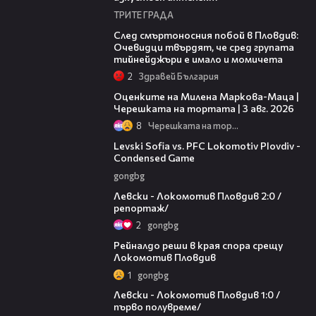
ТРИТЕ ГРАДА
09:32
След смъртоносния побой в Пловдив:
Очевидци твърдят, че сред групата
тийнейджъри е имало и момичета
2
Здравей България
14:06
Оценките на Милена Маркова-Маца |
Черешката на тортата | 3 авг. 2026
8
Черешката на тортата
20:09
Levski Sofia vs. PFC Lokomotiv Plovdiv -
Condensed Game
gongbg
06:10
Левски - Локомотив Пловдив 2:0 /
репортаж/
2
gongbg
01:14
Рейналдо реши в края спора срещу
Локомотив Пловдив
1
gongbg
02:57
Левски - Локомотив Пловдив 1:0 /
първо полувреме/