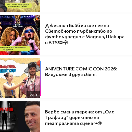
Джъстин Бийбър ще пее на
Световното първенство по
футбол заедно с Мадона, Шакира
и BTS!⚽🤩
ANIVENTURE COMIC CON 2026:
Влязохме в друг свят!
08:16
Бербо смени терена: от „Олд
Трафорд“ директно на
театралната сцена👀⚽