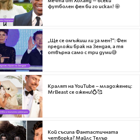
мечта от Холанд — всеки
футболен фен би го искал! 🤩
„Ще се омъжиш ли за мен?“: Фен
предложи брак на Зендая, а тя
отвърна само с три думи😅
Кралят на YouTube – младоженец:
MrBeast се ожени!💍🥰
Кой съсипа Фантастичната
четворка? Майлс Телър