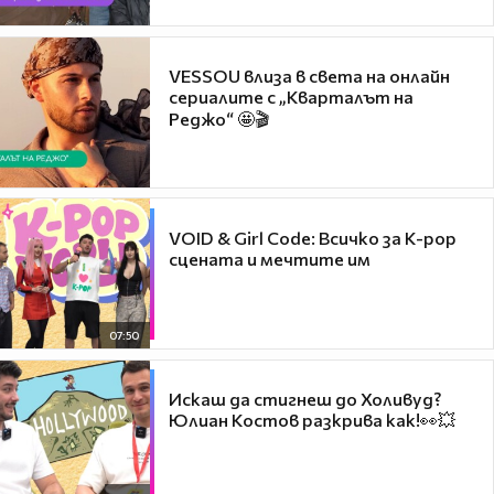
VESSOU влиза в света на онлайн
сериалите с „Кварталът на
Реджо“ 🤩🎬
VOID & Girl Code: Всичко за K-pop
сцената и мечтите им
07:50
Искаш да стигнеш до Холивуд?
Юлиан Костов разкрива как!👀💥