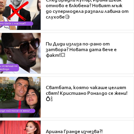
отново е влюбена? Новият мъж
до супермодела разпали лавина от
слухове🧐
Пи Диди излиза по-рано от
затвора? Новата дата вече е
факт!💥
Сватбата, която чакаше целият
свят! Кристиано Роналдо се жени!
💍🍾
Ариана Гранде изчезва?!