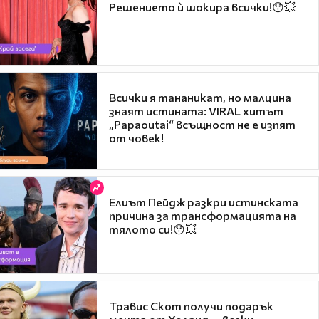
Решението ѝ шокира всички!😯💥
Всички я тананикат, но малцина
знаят истината: VIRAL хитът
„Papaoutai“ всъщност не е изпят
от човек!
Елиът Пейдж разкри истинската
причина за трансформацията на
тялото си!😯💥
Травис Скот получи подарък