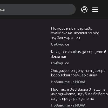
03:22
Поморие е в трескаво
очакване на шестия по ред
плувен маратон
Събуди се
07:56
Как да се грижим за сърцето в
жегата?
Събуди се
00:48
Опозиционен депутат замери
косовския премиер с яйца
Новините на NOVA
02:57
Протест във Варна в защита
на родилката, изгубила бебето
си дни преди раждането
Новините на NOVA
00:50