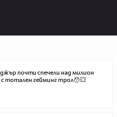
джър почти спечели над милион
 с тотален гейминг трол😯💥