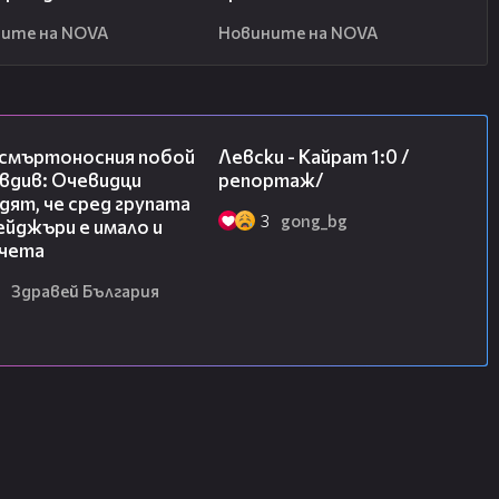
ите на NOVA
Новините на NOVA
09:32
05:57
 смъртоносния побой
Левски - Кайрат 1:0 /
вдив: Очевидци
репортаж/
ят, че сред групата
3
gong_bg
йджъри е имало и
чета
Здравей България