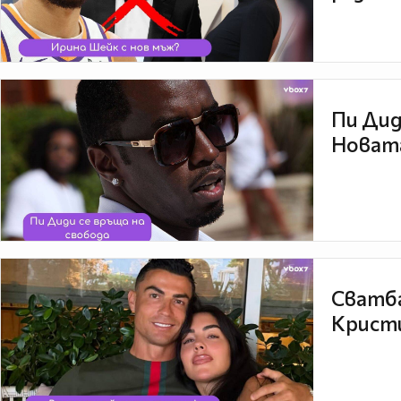
Пи Дид
Новата
Сватба
Кристи