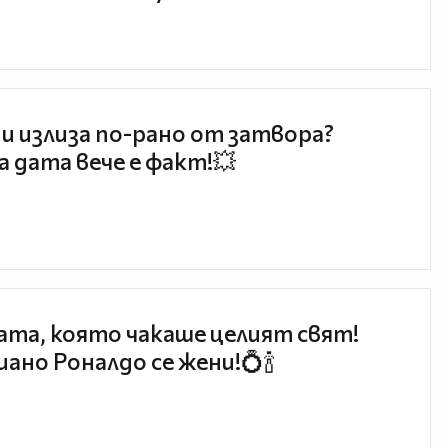
и излиза по-рано от затвора?
 дата вече е факт!💥
та, която чакаше целият свят!
ано Роналдо се жени!💍🍾