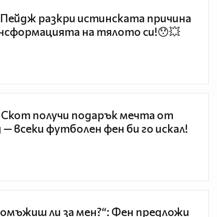
Пейдж разкри истинската причина
нсформацията на тялото си!😯💥
 Скот получи подарък мечта от
 — всеки футболен фен би го искал!
 омъжиш ли за мен?“: Фен предложи