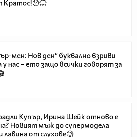
 Кратос!😯💥
ър-мен: Нов ден“ буквално взриви
 у нас – ето защо всички говорят за
🎬
радли Купър, Ирина Шейк отново е
а? Новият мъж до супермодела
и лавина от слухове🧐