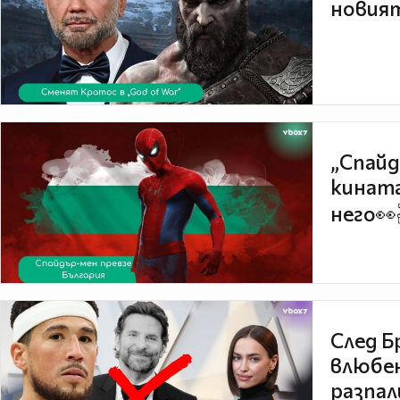
новият
„Спайд
кината
него👀
След Б
влюбен
разпал