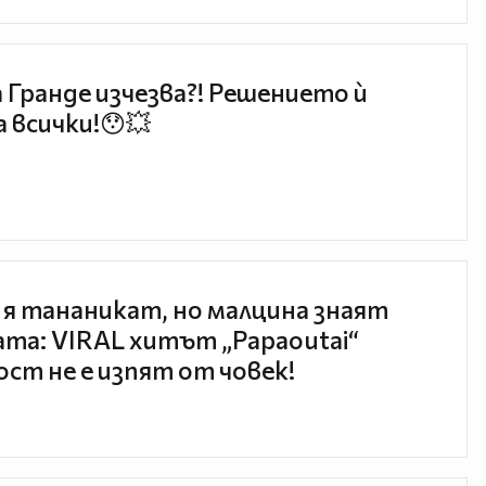
 Гранде изчезва?! Решението ѝ
 всички!😯💥
 я тананикат, но малцина знаят
та: VIRAL хитът „Papaoutai“
ст не е изпят от човек!