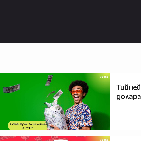
Тийней
долара