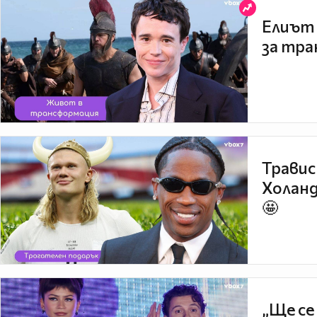
Елиът 
за тра
Травис
Холанд
🤩
„Ще се