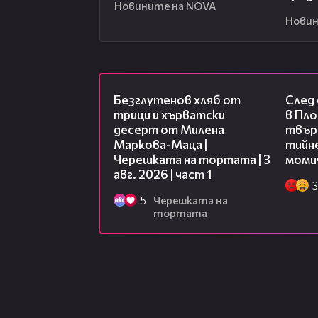
Новините на NOVA
Новин
16:02
Безглутенов хляб от
След
трици и хърватски
в Пло
десерт от Милена
твърд
Маркова-Маца |
тийне
Черешката на тортата | 3
моми
авг. 2026 | част 1
3
5
Черешката на
тортата