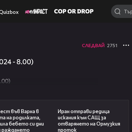
Quizbox
СЛЕДВАЙ
2751
24 - 8.00)
.00)
02:57
00:50
ест във Варна в
Иран отправи редица
та на родилката,
искания към САЩ за
ила бебето си дни
отварянето на Ормузкия
и раждането
проток