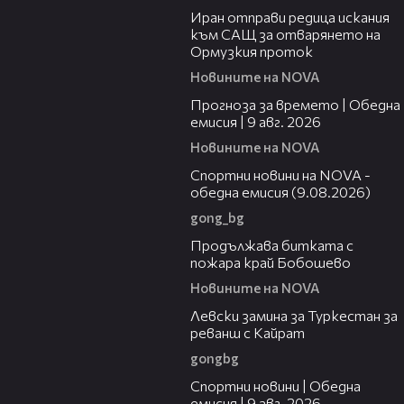
Иран отправи редица искания
към САЩ за отварянето на
Ормузкия проток
Новините на NOVA
01:50
Прогноза за времето | Обедна
емисия | 9 авг. 2026
Новините на NOVA
04:25
Спортни новини на NOVA -
обедна емисия (9.08.2026)
gong_bg
01:59
Продължава битката с
пожара край Бобошево
Новините на NOVA
00:43
Левски замина за Туркестан за
реванш с Кайрат
gongbg
04:22
Спортни новини | Обедна
емисия | 9 aвг. 2026