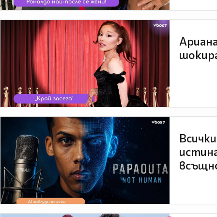
Ариана
шокира
Всички
истина
всъщно