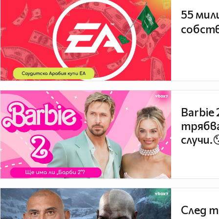
55 мил
собств
Barbie
трябва
случи.
След т