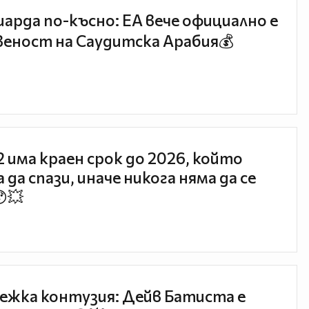
иарда по-късно: EA вече официално е
еност на Саудитска Арабия💰
 2 има краен срок до 2026, който
 да спази, иначе никога няма да се
😯💥
ежка контузия: Дейв Батиста е