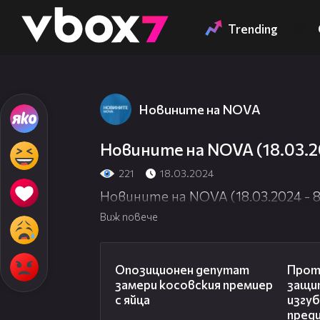
Member of
👾
Trending
Новините на NOVA
Новините на NOVA (18.03.20
221
18.03.2024
Новините на NOVA (18.03.2024 - 8
Виж повече
00:48
Опозиционен депутат
Прот
замери косовския премиер
защи
с яйца
изгуб
пред