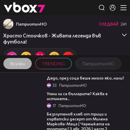
Member of
👾
ПатриотичНО
СЛЕДВАЙ
241
Христо Стоичков - Живата легенда във
футбола!
Всички
TRENDING
ПатриотичНО
03:15
Дядо, през соца беше много яко, нали?
33
ПатриотичНО
03:01
Умни ли са българите? Каква е
истината...
17
ПатриотичНО
15:35
Безглутенов хляб от трици и
хърватски десерт от Милена
Маркова-Маца | Черешката на
тортата | 3 авг. 2026 | част 2