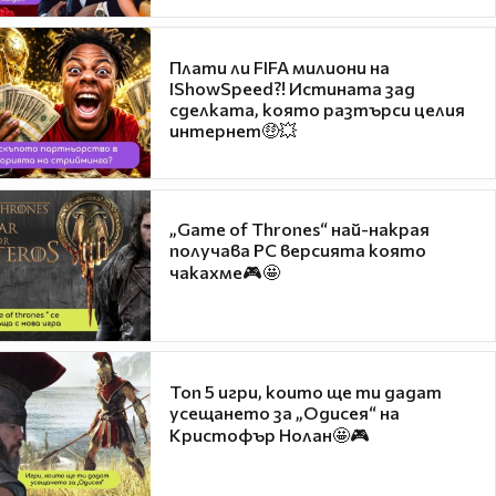
Плати ли FIFA милиони на
IShowSpeed?! Истината зад
сделката, която разтърси целия
интернет🤑💥
„Game of Thrones“ най-накрая
получава PC версията която
чакахме🎮🤩
Топ 5 игри, които ще ти дадат
усещането за „Одисея“ на
Кристофър Нолан🤩🎮