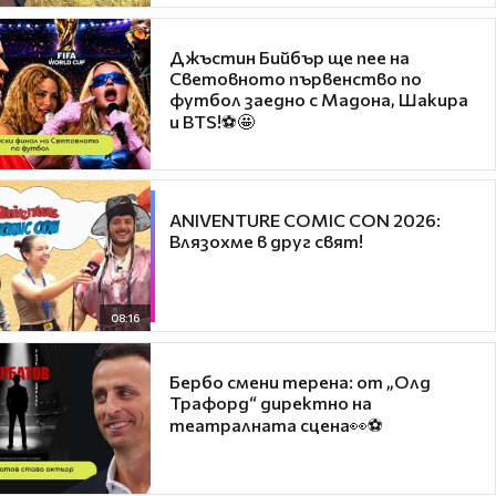
Джъстин Бийбър ще пее на
Световното първенство по
футбол заедно с Мадона, Шакира
и BTS!⚽🤩
ANIVENTURE COMIC CON 2026:
Влязохме в друг свят!
08:16
Бербо смени терена: от „Олд
Трафорд“ директно на
театралната сцена👀⚽