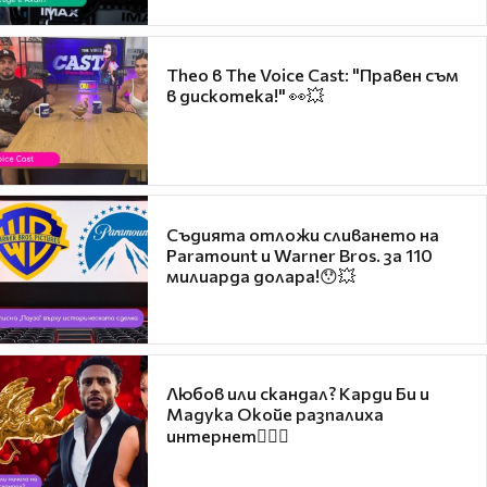
Theo в The Voice Cast: "Правен съм
в дискотека!" 👀💥
Съдията отложи сливането на
Paramount и Warner Bros. за 110
милиарда долара!😯💥
Любов или скандал? Карди Би и
Мадука Окойе разпалиха
интернет❤️‍🔥🔥