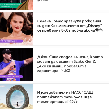
Селена Гомес празнува рождения
си ден: Как момичето от „Disney“
се превърна в световна икона🤩🎂
Джон Сина сподели 4 неща, които
могат да съсипят всяко GenZ:
„Ако ги имаш, провалът е
гарантиран“🧐💥
Изследовател на НЛО: "САЩ
притежават технология за
телепортация!"😯💥