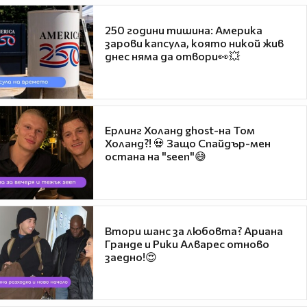
250 години тишина: Америка
зарови капсула, която никой жив
днес няма да отвори👀💥
Ерлинг Холанд ghost-на Том
Холанд?! 💀 Защо Спайдър-мен
остана на "seen"😅
Втори шанс за любовта? Ариана
Гранде и Рики Алварес отново
заедно!😍