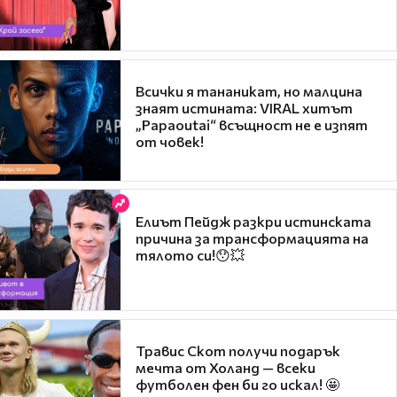
Всички я тананикат, но малцина
знаят истината: VIRAL хитът
„Papaoutai“ всъщност не е изпят
от човек!
Елиът Пейдж разкри истинската
причина за трансформацията на
тялото си!😯💥
Травис Скот получи подарък
мечта от Холанд — всеки
футболен фен би го искал! 🤩