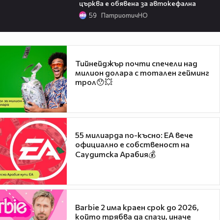
църква е обявена за автокефална
59
ПатриотичНО
Тийнейджър почти спечели над
милион долара с тотален гейминг
трол😯💥
55 милиарда по-късно: EA вече
официално е собственост на
Саудитска Арабия💰
Barbie 2 има краен срок до 2026,
който трябва да спази, иначе