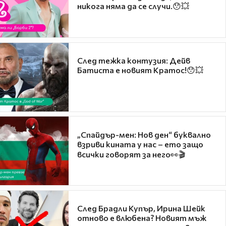
никога няма да се случи.😯💥
След тежка контузия: Дейв
Батиста е новият Кратос!😯💥
„Спайдър-мен: Нов ден“ буквално
взриви кината у нас – ето защо
всички говорят за него👀🎬
След Брадли Купър, Ирина Шейк
отново е влюбена? Новият мъж