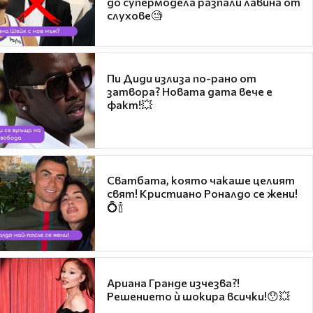
до супермодела разпали лавина от
слухове🧐
Пи Диди излиза по-рано от
затвора? Новата дата вече е
факт!💥
Сватбата, която чакаше целият
свят! Кристиано Роналдо се жени!
💍🍾
Ариана Гранде изчезва?!
Решението ѝ шокира всички!😯💥