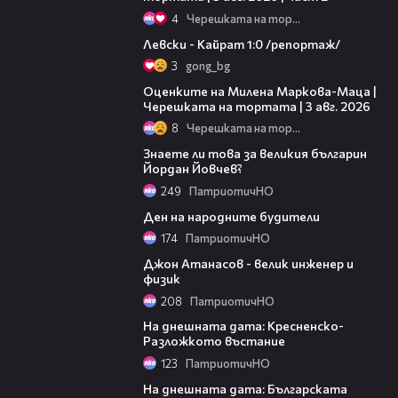
4
Черешката на тортата
05:57
Левски - Кайрат 1:0 /репортаж/
3
gong_bg
14:06
Оценките на Милена Маркова-Маца |
Черешката на тортата | 3 авг. 2026
8
Черешката на тортата
02:34
Знаете ли това за великия българин
Йордан Йовчев?
249
ПатриотичНО
02:46
Ден на народните будители
174
ПатриотичНО
02:34
Джон Атанасов - велик инженер и
физик
208
ПатриотичНО
02:37
На днешната дата: Кресненско-
Разложкото въстание
123
ПатриотичНО
02:13
На днешната дата: Българската