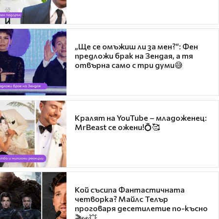
„Ще се омъжиш ли за мен?“: Фен
предложи брак на Зендая, а тя
отвърна само с три думи😅
Кралят на YouTube – младоженец:
MrBeast се ожени!💍🥰
Кой съсипа Фантастичната
четворка? Майлс Телър
проговаря десетилетие по-късно
🎬👀💥