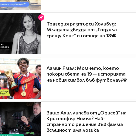
Трагедия разтърси Холивуд:
Младата звезда от „Годзила
срещу Конг“ си отиде на 18🕊️
Ламин Ямал: Момчето, което
покори света на 19 — историята
на новия символ във футбола🤩⚽
Защо Ахил липсва от „Одисей“ на
Кристофър Нолън? Най-
странното решение във филма
всъщност има логика