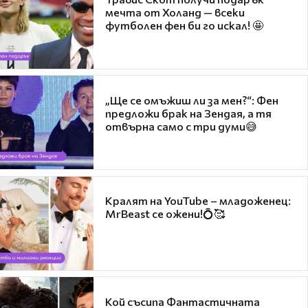
мечта от Холанд — всеки
футболен фен би го искал! 🤩
„Ще се омъжиш ли за мен?“: Фен
предложи брак на Зендая, а тя
отвърна само с три думи😅
Кралят на YouTube – младоженец:
MrBeast се ожени!💍🥰
Кой съсипа Фантастичната