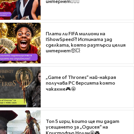
интернет❤️‍🔥🔥
Плати ли FIFA милиони на
IShowSpeed?! Истината зад
сделката, която разтърси целия
интернет🤑💥
„Game of Thrones“ най-накрая
получава PC версията която
чакахме🎮🤩
Топ 5 игри, които ще ти дадат
усещането за „Одисея“ на
Кристофър Нолан🤩🎮