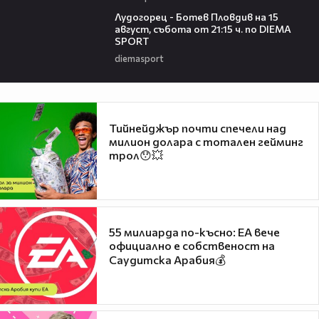
00:37
Лудогорец - Ботев Пловдив на 15
август, събота от 21:15 ч. по DIEMA
SPORT
diemasport
Тийнейджър почти спечели над
милион долара с тотален гейминг
трол😯💥
55 милиарда по-късно: EA вече
официално е собственост на
Саудитска Арабия💰