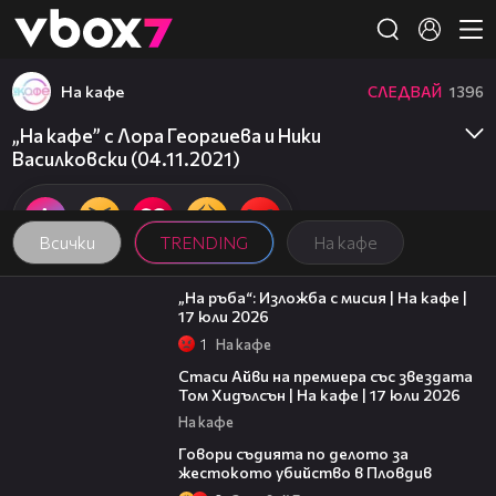
Member of
👾
На кафе
СЛЕДВАЙ
1396
„На кафе” с Лора Георгиева и Ники
Василковски (04.11.2021)
Всички
TRENDING
На кафе
09:09
„На ръба“: Изложба с мисия | На кафе |
17 юли 2026
1
На кафе
02:58
Стаси Айви на премиера със звездата
Том Хидълсън | На кафе | 17 юли 2026
На кафе
16:28
Говори съдията по делото за
жестокото убийство в Пловдив