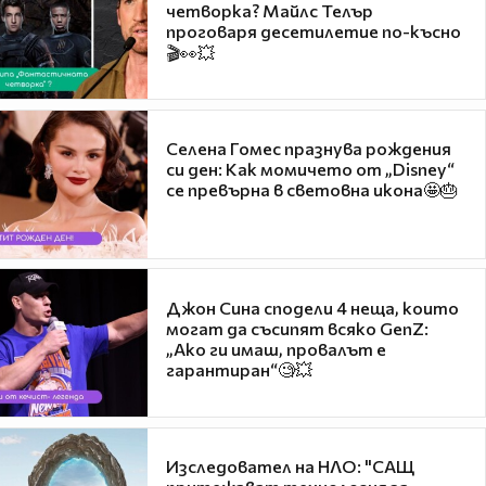
четворка? Майлс Телър
проговаря десетилетие по-късно
🎬👀💥
Селена Гомес празнува рождения
си ден: Как момичето от „Disney“
се превърна в световна икона🤩🎂
Джон Сина сподели 4 неща, които
могат да съсипят всяко GenZ:
„Ако ги имаш, провалът е
гарантиран“🧐💥
Изследовател на НЛО: "САЩ