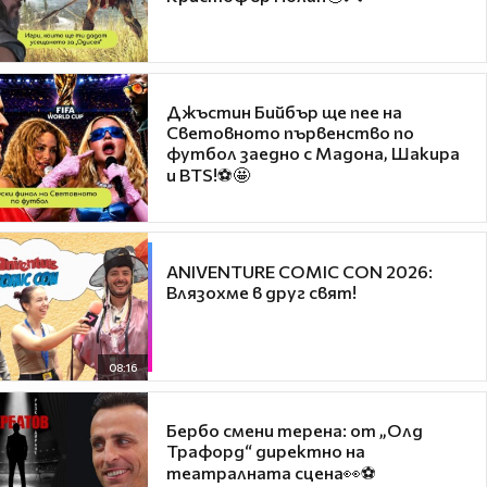
Джъстин Бийбър ще пее на
Световното първенство по
футбол заедно с Мадона, Шакира
и BTS!⚽🤩
ANIVENTURE COMIC CON 2026:
Влязохме в друг свят!
08:16
Бербо смени терена: от „Олд
Трафорд“ директно на
театралната сцена👀⚽