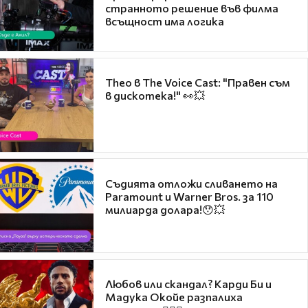
странното решение във филма
всъщност има логика
Theo в The Voice Cast: "Правен съм
в дискотека!" 👀💥
Съдията отложи сливането на
Paramount и Warner Bros. за 110
милиарда долара!😯💥
Любов или скандал? Карди Би и
Мадука Окойе разпалиха