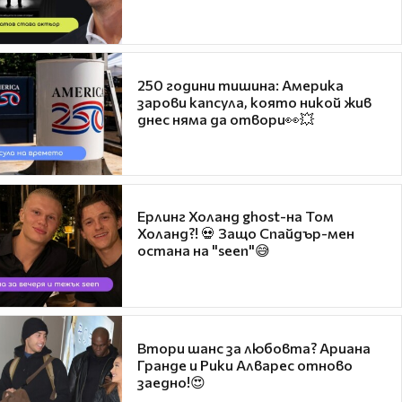
250 години тишина: Америка
зарови капсула, която никой жив
днес няма да отвори👀💥
Ерлинг Холанд ghost-на Том
Холанд?! 💀 Защо Спайдър-мен
остана на "seen"😅
Втори шанс за любовта? Ариана
Гранде и Рики Алварес отново
заедно!😍