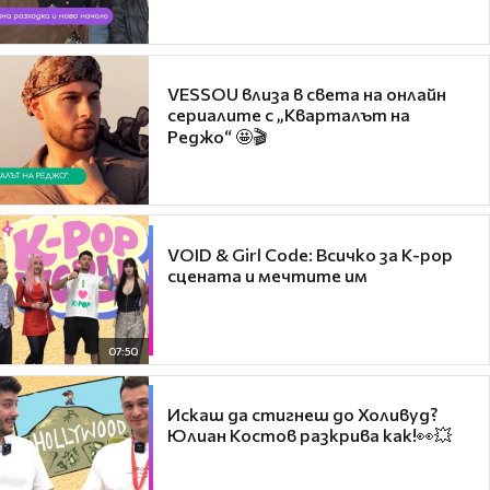
VESSOU влиза в света на онлайн
сериалите с „Кварталът на
Реджо“ 🤩🎬
VOID & Girl Code: Всичко за K-pop
сцената и мечтите им
07:50
Искаш да стигнеш до Холивуд?
Юлиан Костов разкрива как!👀💥