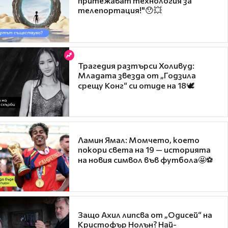
притежават технология за
телепортация!"😯💥
Трагедия разтърси Холивуд:
Младата звезда от „Годзила
срещу Конг“ си отиде на 18🕊️
Ламин Ямал: Момчето, което
покори света на 19 — историята
на новия символ във футбола🤩⚽
Защо Ахил липсва от „Одисей“ на
Кристофър Нолън? Най-