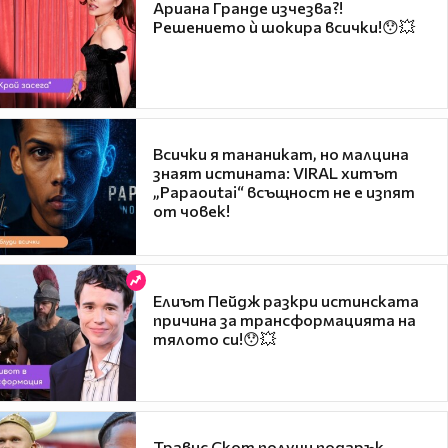
Ариана Гранде изчезва?!
Решението ѝ шокира всички!😯💥
Всички я тананикат, но малцина
знаят истината: VIRAL хитът
„Papaoutai“ всъщност не е изпят
от човек!
Елиът Пейдж разкри истинската
причина за трансформацията на
тялото си!😯💥
Травис Скот получи подарък