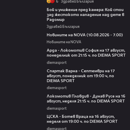
6
Здравей България
06:12
Бой и унижение пред камера: Кой стои
зад жестокото нападение над дете в
Радомир
Здравей България
04:15
Новините на NOVA (10.08.2026 - 7.00)
Новините на NOVA
00:34
Арда - Локомотив София на 17 август,
понеделник от 21:15 ч. по DIEMA SPORT
diemasport
00:34
Спартак Варна - Септември на 17
август, понеделник от 19:00 ч, по
DIEMA SPORT
diemasport
00:29
Локомотив Пловдив - Дунав Русе на 16
август, неделя 21:15 ч. по DIEMA SPORT
diemasport
00:29
ЦСКА - Ботев Враца на 16 август,
неделя от 19:00 ч. по DIEMA SPORT
diemasport