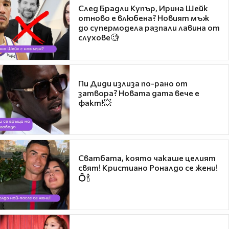
След Брадли Купър, Ирина Шейк
отново е влюбена? Новият мъж
до супермодела разпали лавина от
слухове🧐
Пи Диди излиза по-рано от
затвора? Новата дата вече е
факт!💥
Сватбата, която чакаше целият
свят! Кристиано Роналдо се жени!
💍🍾