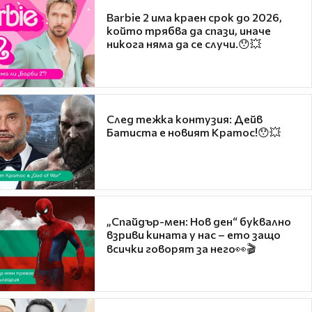
Barbie 2 има краен срок до 2026,
който трябва да спази, иначе
никога няма да се случи.😯💥
След тежка контузия: Дейв
Батиста е новият Кратос!😯💥
„Спайдър-мен: Нов ден“ буквално
взриви кината у нас – ето защо
всички говорят за него👀🎬