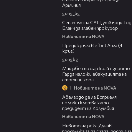
Арминия
gong_bg
06:32
Сенатът на САЩ утвърди Тод
Бланч за главен прокурор
Новините на NOVA
43:49
Преди кръга в efbet Лига (4
кръг)
gongbg
00:20
Мащабен пожар край езерото
Гарда наложи евакуацията на
стотици хора
1
Новините на NOVA
03:25
Абелардо де ла Есприеля
положи клетва като
президент на Колумбия
Новините на NOVA
00:23
Нивото на река Дунав
продължава да спада, достигна