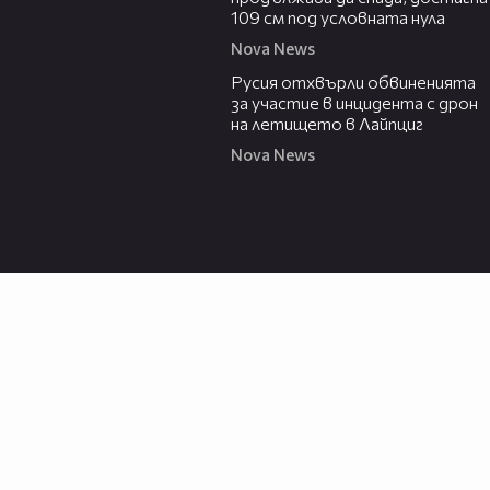
109 см под условната нула
Nova News
00:46
Русия отхвърли обвиненията
за участие в инцидента с дрон
на летището в Лайпциг
Nova News