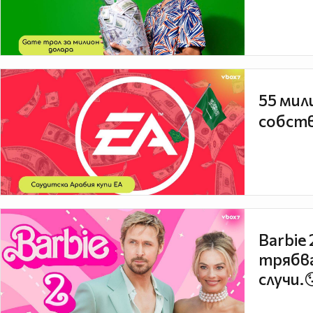
55 мил
собств
Barbie
трябва
случи.