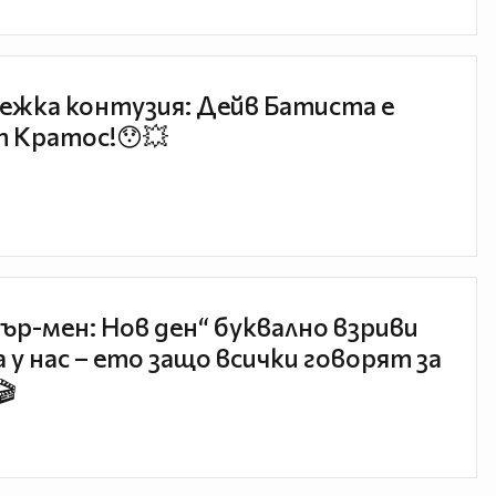
ежка контузия: Дейв Батиста е
 Кратос!😯💥
ър-мен: Нов ден“ буквално взриви
 у нас – ето защо всички говорят за
🎬