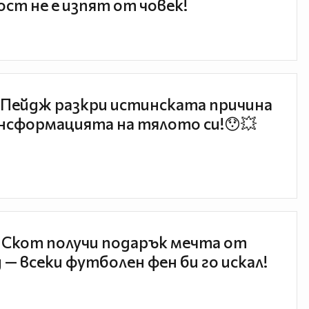
ст не е изпят от човек!
Пейдж разкри истинската причина
нсформацията на тялото си!😯💥
 Скот получи подарък мечта от
 — всеки футболен фен би го искал!