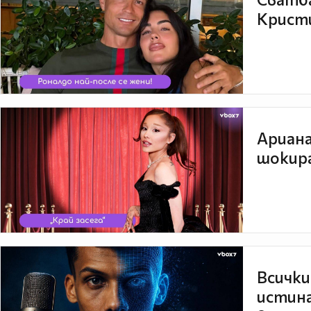
Кристи
Ариана
шокира
Всички
истина