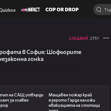
Quizbox
СЛЕДВАЙ
2751
рофата в София: Шофьорите
незаконна гонка
06:32
00:20
тът на САЩ утвърди
Мащабен пожар край
ланч за главен
езерото Гарда наложи
урор
евакуацията на стотици
хора