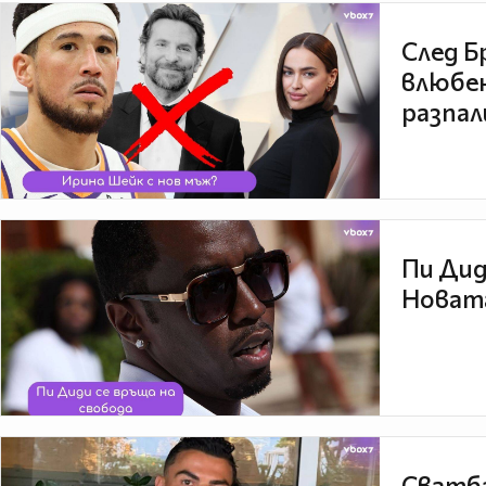
След Б
влюбен
разпал
Пи Дид
Новата
Сватба