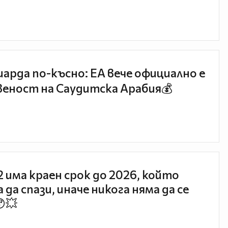
иарда по-късно: EA вече официално е
еност на Саудитска Арабия💰
 2 има краен срок до 2026, който
 да спази, иначе никога няма да се
😯💥