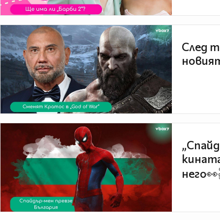
След т
новият
„Спайд
кината
него👀