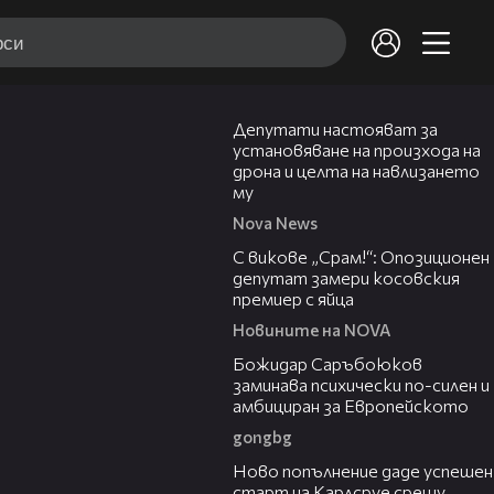
00:59
Депутати настояват за
установяване на произхода на
дрона и целта на навлизането
му
Nova News
01:24
С викове „Срам!“: Опозиционен
депутат замери косовския
премиер с яйца
Новините на NOVA
03:43
Божидар Саръбоюков
заминава психически по-силен и
амбициран за Европейското
gongbg
03:11
Ново попълнение даде успешен
старт на Карлсруе срещу