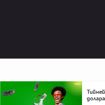
Тийней
долара