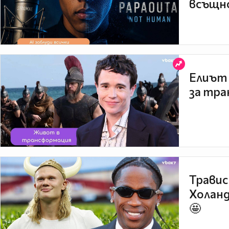
всъщно
Елиът 
за тра
Травис
Холанд
🤩