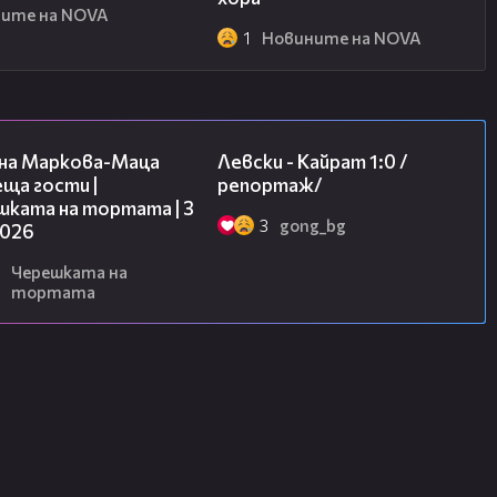
ите на NOVA
1
Новините на NOVA
20:17
05:57
на Маркова-Маца
Левски - Кайрат 1:0 /
ща гости |
репортаж/
шката на тортата | 3
3
gong_bg
2026
Черешката на
тортата