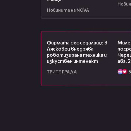
Новин
Новините на NOVA
00:06
Фирмата със седалище в
Миле
Лясковец внедрява
посре
роботизирана техника и
Чере
изкуствен интелект
авг. 
ТРИТЕ ГРАДА
5