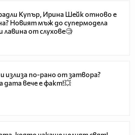
радли Купър, Ирина Шейк отново е
а? Новият мъж до супермодела
и лавина от слухове🧐
и излиза по-рано от затвора?
 дата вече е факт!💥
та, която чакаше целият свят!