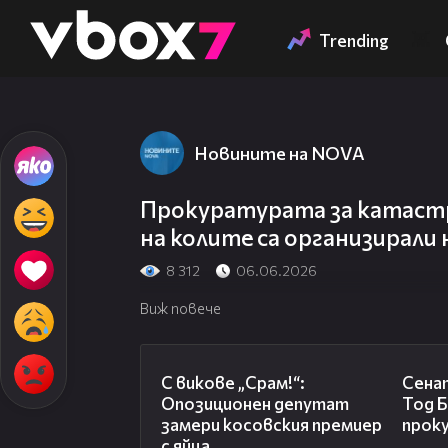
Member of
👾
Trending
Новините на NOVA
Прокуратурата за катаст
на колите са организирали 
8 312
06.06.2026
Виж повече
01:24
С викове „Срам!“:
Сена
Опозиционен депутат
Тод Б
замери косовския премиер
прок
с яйца