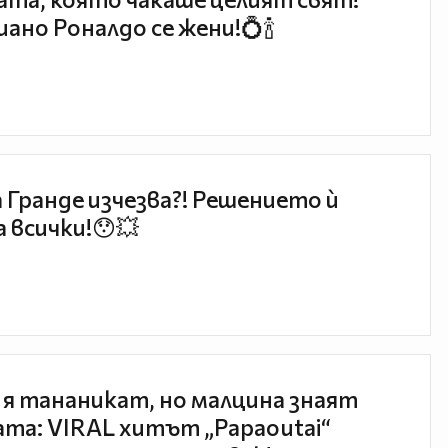
ано Роналдо се жени!💍🍾
 Гранде изчезва?! Решението ѝ
 всички!😯💥
 я тананикат, но малцина знаят
та: VIRAL хитът „Papaoutai“