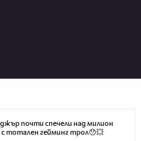
джър почти спечели над милион
 с тотален гейминг трол😯💥