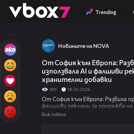
Member of
👾
Trending
Новините на NOVA
От София към Европа: Разб
използвала AI и фалшиви ре
хранителни добавки
981
18.05.2026
От София към Европа: Разбиха пр
фалшиви реклами за продажба на
Виж повече
01:24