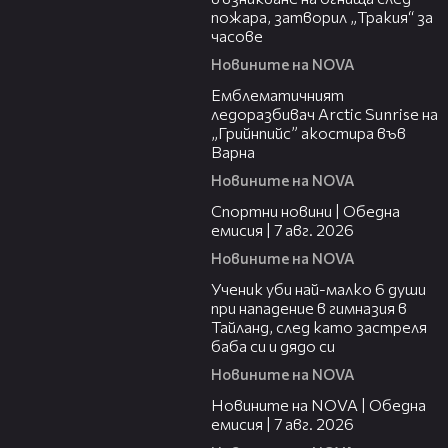
пожара, затворил „Тракия“ за
часове
Новините на NOVA
00:48
Емблематичният
ледоразбивач Arctic Sunrise на
„Грийнпийс” акостира във
Варна
Новините на NOVA
04:05
Спортни новини | Обедна
емисия | 7 aвг. 2026
Новините на NOVA
00:38
Ученик уби най-малко 6 души
при нападение в гимназия в
Тайланд, след като застреля
баба си и дядо си
Новините на NOVA
21:19
Новините на NOVA | Обедна
емисия | 7 авг. 2026