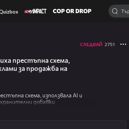
Quizbox
СЛЕДВАЙ
2751
иха престъпна схема,
клами за продажба на
естъпна схема, използвала AI и
 хранителни добавки
02:23
03:09