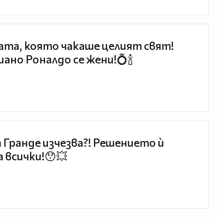
та, която чакаше целият свят!
ано Роналдо се жени!💍🍾
 Гранде изчезва?! Решението ѝ
 всички!😯💥