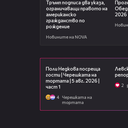
Тръмп подписа два указа,
Прогн
ограничаващи правото на
Обедн
американско
2026
гражданство по
Новин
рождение
Новините на NOVA
19:25
Поли Недкова посреща
Левск
гости | Черешката на
репо
тортата | 5 авг. 2026 |
2
част 1
4
Черешката на
тортата