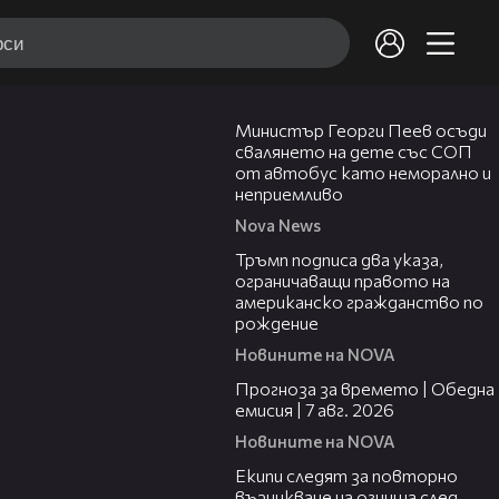
00:31
Министър Георги Пеев осъди
свалянето на дете със СОП
от автобус като неморално и
неприемливо
Nova News
01:24
Тръмп подписа два указа,
ограничаващи правото на
американско гражданство по
рождение
Новините на NOVA
02:23
Прогноза за времето | Обедна
емисия | 7 авг. 2026
Новините на NOVA
03:09
Екипи следят за повторно
възникване на огнища след