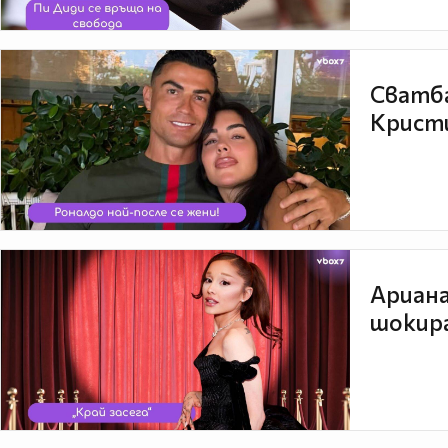
Сватба
Кристи
Ариана
шокира