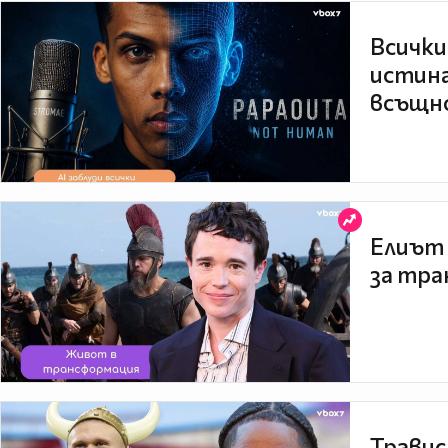
Всички
истина
всъщно
Елиът 
за тра
Травис