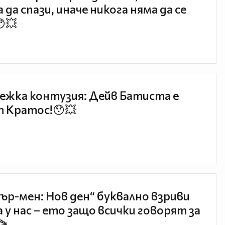
 да спази, иначе никога няма да се
😯💥
ежка контузия: Дейв Батиста е
 Кратос!😯💥
ър-мен: Нов ден“ буквално взриви
 у нас – ето защо всички говорят за