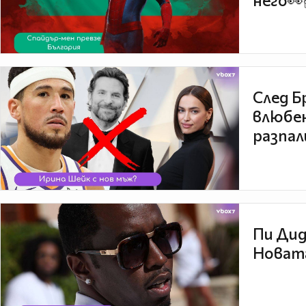
него👀
След Б
влюбен
разпал
Пи Дид
Новата