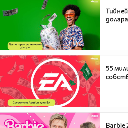
Тийней
долара
55 мил
собств
Barbie