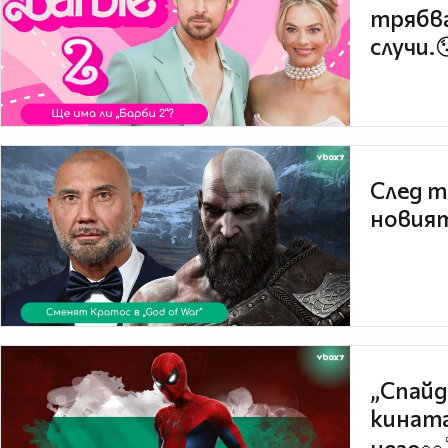
трябва
случи.
След т
новият
„Спайд
кината