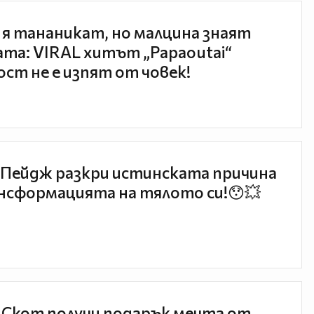
 я тананикат, но малцина знаят
та: VIRAL хитът „Papaoutai“
ст не е изпят от човек!
Пейдж разкри истинската причина
нсформацията на тялото си!😯💥
 Скот получи подарък мечта от