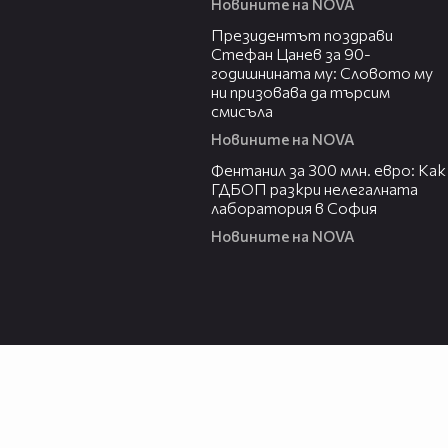
Новините на NOVA
00:38
Президентът поздрави
Стефан Цанев за 90-
годишнината му: Словото му
ни призовава да търсим
смисъла
Новините на NOVA
02:54
Фентанил за 300 млн. евро: Как
ГДБОП разкри нелегалната
лаборатория в София
Новините на NOVA