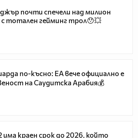
джър почти спечели над милион
 с тотален гейминг трол😯💥
иарда по-късно: EA вече официално е
еност на Саудитска Арабия💰
 2 има краен срок до 2026, който