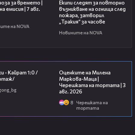
оза за времето |
Екипи следят за повторно
а емисия | 7 авг.
възникване на огнища след
пожара, затворил
„Тракия“ за часове
ите на NOVA
Новините на NOVA
05:57
14:06
и - Кайрат 1:0 /
Оценките на Милена
ртаж/
Маркова-Маца |
Черешката на тортата | 3
gong_bg
авг. 2026
8
Черешката на
тортата