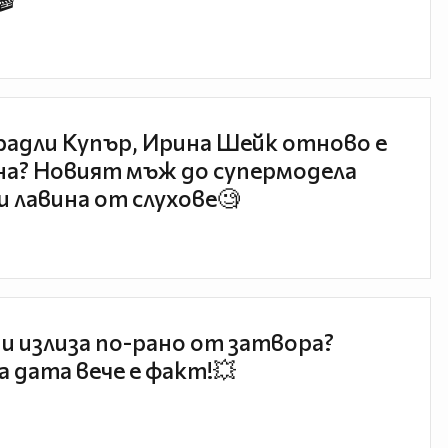
🎬
радли Купър, Ирина Шейк отново е
а? Новият мъж до супермодела
и лавина от слухове🧐
и излиза по-рано от затвора?
 дата вече е факт!💥